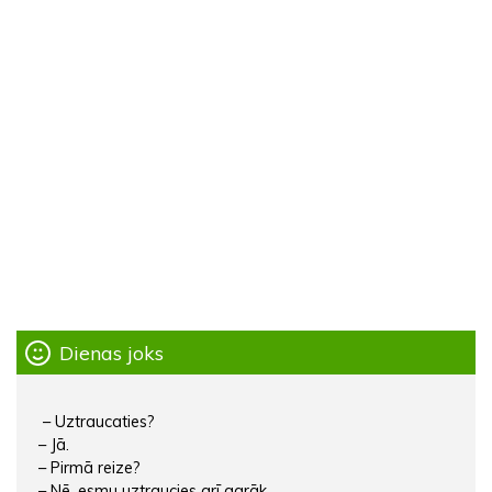
Dienas joks
– Uztraucaties?
– Jā.
– Pirmā reize?
– Nē, esmu uztraucies arī agrāk.