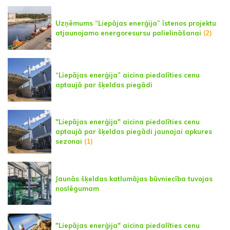
Uzņēmums “Liepājas enerģija” īstenos projektu
atjaunojamo energoresursu palielināšanai
(2)
“Liepājas enerģija” aicina piedalīties cenu
aptaujā par šķeldas piegādi
"Liepājas enerģija" aicina piedalīties cenu
aptaujā par šķeldas piegādi jaunajai apkures
sezonai
(1)
Jaunās šķeldas katlumājas būvniecība tuvojas
noslēgumam
"Liepājas enerģija" aicina piedalīties cenu