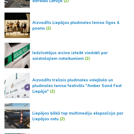
darbību Latvijā
(2)
Aizvadīts Liepājas pludmales tenisa līgas 4.
posms
(2)
Iedzīvotājus aicina izteikt viedokli par
saistošajiem noteikumiem
(2)
Aizvadīts trešais pludmales volejbola un
pludmales tenisa festivāls "Amber Sand Fest
Liepāja"
(2)
Liepājas bākā top multimediju ekspozīcija par
Liepājas ostu
(2)