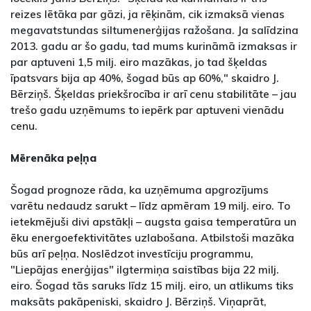
reizes lētāka par gāzi, ja rēķinām, cik izmaksā vienas
megavatstundas siltumenerģijas ražošana. Ja salīdzina
2013. gadu ar šo gadu, tad mums kurināmā izmaksas ir
par aptuveni 1,5 milj. eiro mazākas, jo tad šķeldas
īpatsvars bija ap 40%, šogad būs ap 60%," skaidro J.
Bērziņš. Šķeldas priekšrocība ir arī cenu stabilitāte – jau
trešo gadu uzņēmums to iepērk par aptuveni vienādu
cenu.
Mērenāka peļņa
Šogad prognoze rāda, ka uzņēmuma apgrozījums
varētu nedaudz sarukt – līdz apmēram 19 milj. eiro. To
ietekmējuši divi apstākļi – augsta gaisa temperatūra un
ēku energoefektivitātes uzlabošana. Atbilstoši mazāka
būs arī peļņa. Noslēdzot investīciju programmu,
"Liepājas enerģijas" ilgtermiņa saistības bija 22 milj.
eiro. Šogad tās saruks līdz 15 milj. eiro, un atlikums tiks
maksāts pakāpeniski, skaidro J. Bērziņš. Viņaprāt,