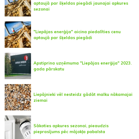
aptaujā par šķeldas piegādi jaunajai apkures
sezonai
"Liepājas enerģija" aicina piedalīties cenu
aptaujā par šķeldas piegādi
Apstiprina uzņēmuma "Liepājas enerģija" 2023.
gada pārskatu
Liepājnieki vēl nesteidz gādāt malku nākamajai
ziemai
Sākoties apkures sezonai, pieaudzis
pieprasījums pēc mājokļa pabalsta