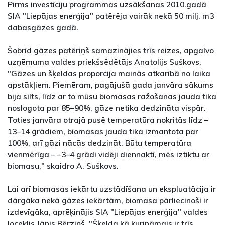
Pirms investīciju programmas uzsākšanas 2010.gadā
SIA "Liepājas enerģija" patērēja vairāk nekā 50 milj. m3
dabasgāzes gadā.
Šobrīd gāzes patēriņš samazinājies trīs reizes, apgalvo
uzņēmuma valdes priekšsēdētājs Anatolijs Suškovs.
"Gāzes un šķeldas proporcija mainās atkarībā no laika
apstākļiem. Piemēram, pagājušā gada janvāra sākums
bija silts, līdz ar to mūsu biomasas ražošanas jauda tika
noslogota par 85–90%, gāze netika dedzināta vispār.
Toties janvāra otrajā pusē temperatūra nokritās līdz –
13–14 grādiem, biomasas jauda tika izmantota par
100%, arī gāzi nācās dedzināt. Būtu temperatūra
vienmērīga – –3–4 grādi vidēji diennaktī, mēs iztiktu ar
biomasu," skaidro A. Suškovs.
Lai arī biomasas iekārtu uzstādīšana un ekspluatācija ir
dārgāka nekā gāzes iekārtām, biomasa pārliecinoši ir
izdevīgāka, aprēķinājis SIA "Liepājas enerģija" valdes
loceklis Jānis Bērziņš. "Šķelda kā kurināmais ir trīs