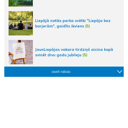
Liepājā notiks parka svētki "Liepāja bez
barjerām", gaidīts ikviens
(5)
JaunLiepājas vakara tirdziņš aicina kopā
svinēt divu gadu jubileju
(5)
skatīt nākošo