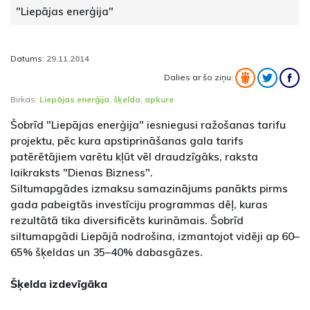
"Liepājas enerģija"
Datums:
29.11.2014
Dalies ar šo ziņu:
Birkas:
Liepājas enerģija
,
šķelda
,
apkure
Šobrīd "Liepājas enerģija" iesniegusi ražošanas tarifu
projektu, pēc kura apstiprināšanas gala tarifs
patērētājiem varētu kļūt vēl draudzīgāks, raksta
laikraksts "Dienas Bizness".
Siltumapgādes izmaksu samazinājums panākts pirms
gada pabeigtās investīciju programmas dēļ, kuras
rezultātā tika diversificēts kurināmais. Šobrīd
siltumapgādi Liepājā nodrošina, izmantojot vidēji ap 60–
65% šķeldas un 35–40% dabasgāzes.
Šķelda izdevīgāka