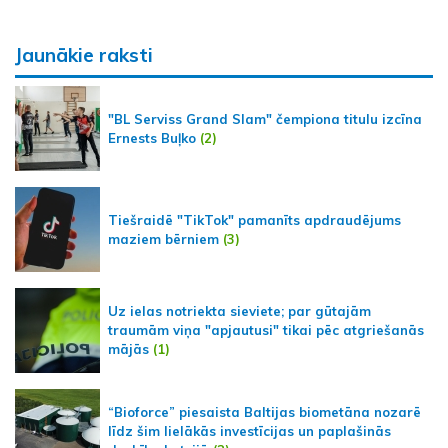
Jaunākie raksti
"BL Serviss Grand Slam" čempiona titulu izcīna
Ernests Buļko
(2)
Tiešraidē "TikTok" pamanīts apdraudējums
maziem bērniem
(3)
Uz ielas notriekta sieviete; par gūtajām
traumām viņa "apjautusi" tikai pēc atgriešanās
mājās
(1)
“Bioforce” piesaista Baltijas biometāna nozarē
līdz šim lielākās investīcijas un paplašinās