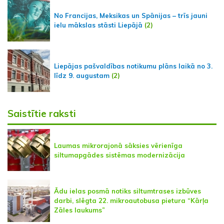
No Francijas, Meksikas un Spānijas – trīs jauni
ielu mākslas stāsti Liepājā
(2)
Liepājas pašvaldības notikumu plāns laikā no 3.
līdz 9. augustam
(2)
Saistītie raksti
Laumas mikrorajonā sāksies vērienīga
siltumapgādes sistēmas modernizācija
Ādu ielas posmā notiks siltumtrases izbūves
darbi, slēgta 22. mikroautobusa pietura “Kārļa
Zāles laukums”