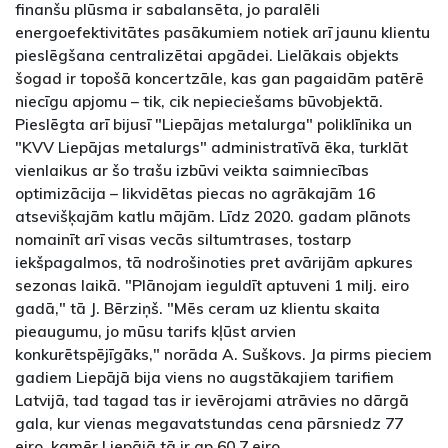
finanšu plūsma ir sabalansēta, jo paralēli
energoefektivitātes pasākumiem notiek arī jaunu klientu
pieslēgšana centralizētai apgādei. Lielākais objekts
šogad ir topošā koncertzāle, kas gan pagaidām patērē
niecīgu apjomu – tik, cik nepieciešams būvobjektā.
Pieslēgta arī bijusī "Liepājas metalurga" poliklīnika un
"KVV Liepājas metalurgs" administratīvā ēka, turklāt
vienlaikus ar šo trašu izbūvi veikta saimniecības
optimizācija – likvidētas piecas no agrākajām 16
atsevišķajām katlu mājām. Līdz 2020. gadam plānots
nomainīt arī visas vecās siltumtrases, tostarp
iekšpagalmos, tā nodrošinoties pret avārijām apkures
sezonas laikā. "Plānojam ieguldīt aptuveni 1 milj. eiro
gadā," tā J. Bērziņš. "Mēs ceram uz klientu skaita
pieaugumu, jo mūsu tarifs kļūst arvien
konkurētspējīgāks," norāda A. Suškovs. Ja pirms pieciem
gadiem Liepājā bija viens no augstākajiem tarifiem
Latvijā, tad tagad tas ir ievērojami atrāvies no dārgā
gala, kur vienas megavatstundas cena pārsniedz 77
eiro, kamēr Liepājā tā ir ap 60,7 eiro.