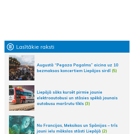
Lasītākie raksti
Augustā “Pegaza Pagalms” aicina uz 10
bezmaksas koncertiem Liepājas sirdī
(5)
Liepājā sāks kursēt pirmie jaunie
elektroautobusi un stāsies spēkā jaunais
autobusu maršrutu tīkls
(3)
No Francijas, Meksikas un Spānijas – trīs
jauni ielu mākslas stāsti Liepājā
(2)