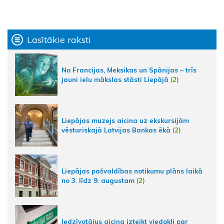
Lasītākie raksti
No Francijas, Meksikas un Spānijas – trīs
jauni ielu mākslas stāsti Liepājā
(2)
Liepājas muzejs aicina uz ekskursijām
vēsturiskajā Latvijas Bankas ēkā
(2)
Liepājas pašvaldības notikumu plāns laikā
no 3. līdz 9. augustam
(2)
Iedzīvotājus aicina izteikt viedokli par