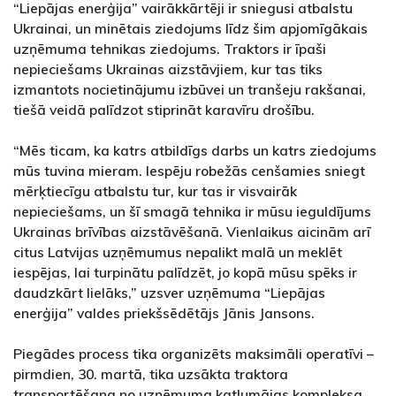
“Liepājas enerģija” vairākkārtēji ir sniegusi atbalstu
Ukrainai, un minētais ziedojums līdz šim apjomīgākais
uzņēmuma tehnikas ziedojums. Traktors ir īpaši
nepieciešams Ukrainas aizstāvjiem, kur tas tiks
izmantots nocietinājumu izbūvei un tranšeju rakšanai,
tiešā veidā palīdzot stiprināt karavīru drošību.
“Mēs ticam, ka katrs atbildīgs darbs un katrs ziedojums
mūs tuvina mieram. Iespēju robežās cenšamies sniegt
mērķtiecīgu atbalstu tur, kur tas ir visvairāk
nepieciešams, un šī smagā tehnika ir mūsu ieguldījums
Ukrainas brīvības aizstāvēšanā. Vienlaikus aicinām arī
citus Latvijas uzņēmumus nepalikt malā un meklēt
iespējas, lai turpinātu palīdzēt, jo kopā mūsu spēks ir
daudzkārt lielāks,” uzsver uzņēmuma “Liepājas
enerģija” valdes priekšsēdētājs Jānis Jansons.
Piegādes process tika organizēts maksimāli operatīvi –
pirmdien, 30. martā, tika uzsākta traktora
transportēšana no uzņēmuma katlumājas kompleksa