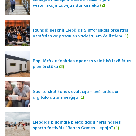
vēsturiskajā Latvijas Bankas ēkā
(2)
Jaunajā sezonā Liepājas Simfoniskais orķestris
uzstāsies ar pasaules vadošajiem čellistiem
(1)
Populārākie fasādes apdares veidi: kā izvēlēties
piemērotāko
(3)
Sporta skatīšanās evolūcija - tiešraides un
digitālo datu sinerģija
(1)
Liepājas pludmalē piekto gadu norisināsies
sporta festivāls "Beach Games Liepaja"
(1)