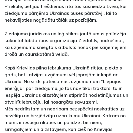
Priekulē, bet jau trešdienas rītā tas sasniedza Ļvivu, kur
ziedojumu pārņēma Ukrainas puses pārstāvji, lai to
nekavējoties nogādātu tālāk uz pozīcijām.
Ziedojuma juridiskos un loģistikas jautājumus palīdzēja
sakārtot labdarības organizācija Ziedot.lv, nodrošinot,
ka uzņēmuma sniegtais atbalsts nonāk pie saņēmējiem
drošā un caurskatāmā veidā.
Kopš Krievijas pilna iebrukuma Ukrainā rit jau piektais
gads, bet Latvijas uzņēmumi vēl joprojām ir kopā ar
Ukrainu. No sirds pateicamies uzņēmumam “Liepājas
enerģija” par ziedojumu, jo tas nav tikai traktors, tā ir
iespēja Ukrainas aizstāvjiem stiprināt nocietinājumus un
atvairīt iebrucēju, lai nosargātu savu zemi.
Mēs nedrīkstam un negribam bezspēcīgi noskatīties uz
nežēlīgu un bezjēdzīgu uzbrukumu Ukrainai. Katram no
mums ir iespēja rīkoties un palīdzēt bērniem,
sirmgalvjiem un aizstāvjiem, kuri cieš no Krievijas