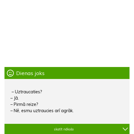
Dienas joks
– Uztraucaties?
– Jā.
– Pirmā reize?
– Nē, esmu uztraucies arī agrāk.
skatīt nākošo