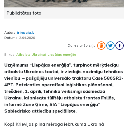
Publicitātes foto
Autors:
irliepaja.lv
Datums:
2.04.2026
Dalies ar šo ziņu:
Birkas:
Atbalsts Ukrainai
,
Liepājas enerģija
Uzņēmums “Liepājas enerģija”, turpinot mērķtiecīgu
atbalstu Ukrainas tautai, ir ziedojis nozīmīgu tehnikas
vienību – pašgājēju universālo traktoru Case 580SR3-
4PT. Pateicoties operatīvai loģistikas plānošanai,
trešdien, 1. aprīlī, tehnika veiksmīgi sasniedza
Ukrainu, lai sniegtu tūlītēju atbalstu frontes līnijās,
informē Zane Ģirne, SIA “Liepājas enerģija”
Sabiedrisko attiecību speciāliste.
Kopš Krievijas pilna mēroga iebrukuma Ukrainā