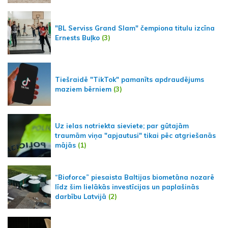
"BL Serviss Grand Slam" čempiona titulu izcīna
Ernests Buļko
(3)
Tiešraidē "TikTok" pamanīts apdraudējums
maziem bērniem
(3)
Uz ielas notriekta sieviete; par gūtajām
traumām viņa "apjautusi" tikai pēc atgriešanās
mājās
(1)
“Bioforce” piesaista Baltijas biometāna nozarē
līdz šim lielākās investīcijas un paplašinās
darbību Latvijā
(2)