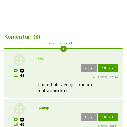
Komentāri (3)
aizvērt komentārus
tas
Ziņot
Atbildēt
11
49
04.04.2026.
21:47
Labak butu ziedojusi kadam
lauksaimniekam
Ambīļi
Ziņot
Atbildēt
10
48
05.04.2026.
08:13