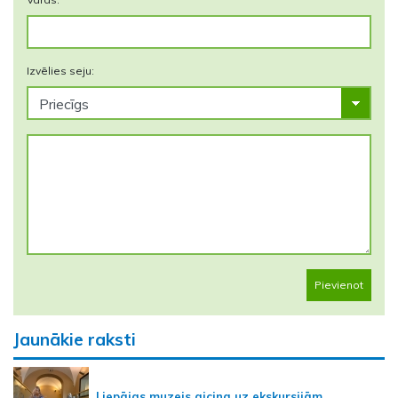
Izvēlies seju:
Pievienot
Jaunākie raksti
Liepājas muzejs aicina uz ekskursijām