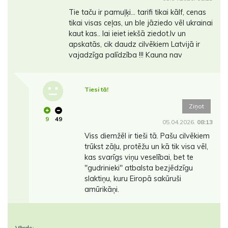
Tie taču ir pamuļķi… tarifi tikai kālf, cenas
tikai visas ceļas, un ble jāziedo vēl ukrainai
kaut kas.. lai ieiet iekšā ziedot.lv un
apskatās, cik daudz cilvēkiem Latvijā ir
vajadzīga palīdzība !!! Kauna nav
Tiesi tā!
Ziņot
9
49
05.04.2026.
08:13
Viss diemžēl ir tieši tā. Pašu cilvēkiem
trūkst zāļu, protēžu un kā tik visa vēl,
kas svarīgs viņu veselībai, bet te
''gudrinieki'' atbalsta bezjēdzīgu
slaktiņu, kuru Eiropā sakūruši
amūrikāņi.
Vārds: