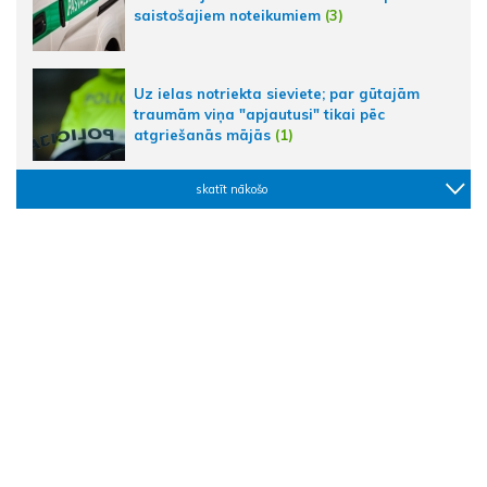
saistošajiem noteikumiem
(3)
Uz ielas notriekta sieviete; par gūtajām
traumām viņa "apjautusi" tikai pēc
atgriešanās mājās
(1)
skatīt nākošo