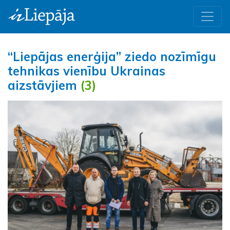
“Liepājas enerģija” ziedo nozīmīgu
tehnikas vienību Ukrainas
aizstāvjiem
(3)