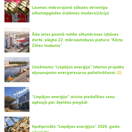
Laumas mikrorajonā sāksies vērienīga
siltumapgādes sistēmas modernizācija
Ādu ielas posmā notiks siltumtrases izbūves
darbi, slēgta 22. mikroautobusa pietura “Kārļa
Zāles laukums”
Uzņēmums “Liepājas enerģija” īstenos projektu
atjaunojamo energoresursu palielināšanai
(2)
“Liepājas enerģija” aicina piedalīties cenu
aptaujā par šķeldas piegādi
Apstiprināts “Liepājas enerģijas” 2025. gada
pārskats