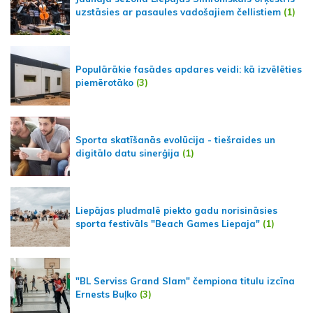
uzstāsies ar pasaules vadošajiem čellistiem
(1)
Populārākie fasādes apdares veidi: kā izvēlēties
piemērotāko
(3)
Sporta skatīšanās evolūcija - tiešraides un
digitālo datu sinerģija
(1)
Liepājas pludmalē piekto gadu norisināsies
sporta festivāls "Beach Games Liepaja"
(1)
"BL Serviss Grand Slam" čempiona titulu izcīna
Ernests Buļko
(3)