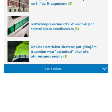
no 3. līdz 9. augustam
(2)
Iedzīvotājus aicina izteikt viedokli par
saistošajiem noteikumiem
(3)
Uz ielas notriekta sieviete; par gūtajām
traumām viņa "apjautusi" tikai pēc
atgriešanās mājās
(1)
skatīt nākošo