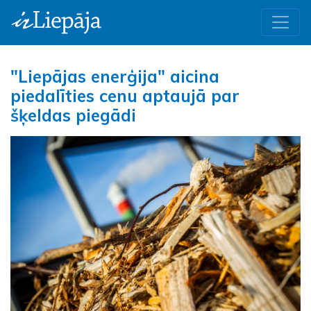
"Liepājas enerģija" aicina
piedalīties cenu aptaujā par
šķeldas piegādi