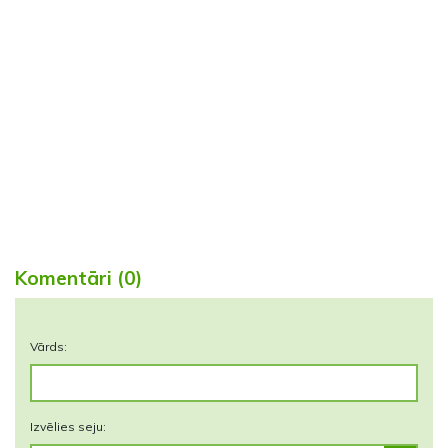
Komentāri (0)
Vārds:
Izvēlies seju: