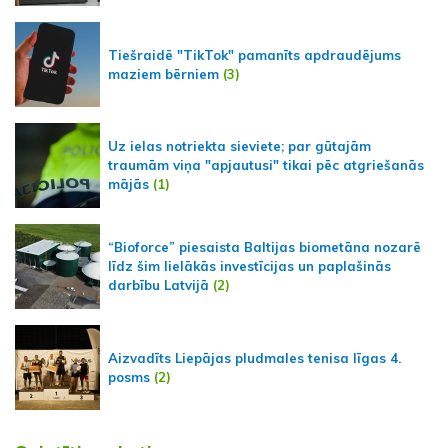
Tiešraidē "TikTok" pamanīts apdraudējums
maziem bērniem
(3)
Uz ielas notriekta sieviete; par gūtajām
traumām viņa "apjautusi" tikai pēc atgriešanās
mājās
(1)
“Bioforce” piesaista Baltijas biometāna nozarē
līdz šim lielākās investīcijas un paplašinās
darbību Latvijā
(2)
Aizvadīts Liepājas pludmales tenisa līgas 4.
posms
(2)