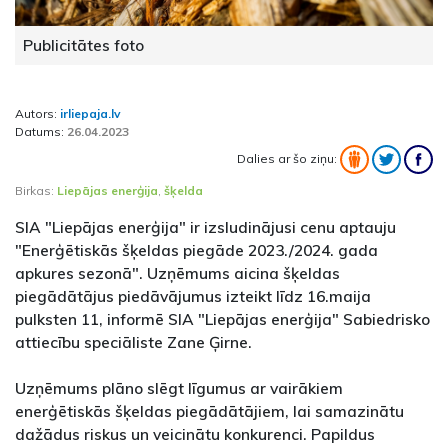
Publicitātes foto
Autors:
irliepaja.lv
Datums:
26.04.2023
Dalies ar šo ziņu:
Birkas:
Liepājas enerģija
,
šķelda
SIA "Liepājas enerģija" ir izsludinājusi cenu aptauju
"Enerģētiskās šķeldas piegāde 2023./2024. gada
apkures sezonā". Uzņēmums aicina šķeldas
piegādātājus piedāvājumus izteikt līdz 16.maija
pulksten 11, informē SIA "Liepājas enerģija" Sabiedrisko
attiecību speciāliste Zane Ģirne.
Uzņēmums plāno slēgt līgumus ar vairākiem
enerģētiskās šķeldas piegādātājiem, lai samazinātu
dažādus riskus un veicinātu konkurenci. Papildus