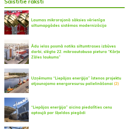
Saistītie raksti
Laumas mikrorajonā sāksies vērienīga
siltumapgādes sistēmas modernizācija
Ādu ielas posmā notiks siltumtrases izbūves
darbi, slēgta 22. mikroautobusa pietura “Kārļa
Zāles laukums”
Uzņēmums “Liepājas enerģija” īstenos projektu
atjaunojamo energoresursu palielināšanai
(2)
“Liepājas enerģija” aicina piedalīties cenu
aptaujā par šķeldas piegādi