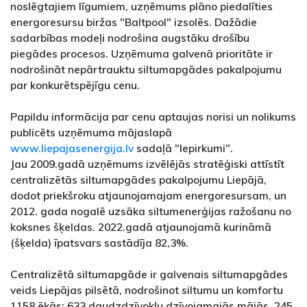
noslēgtajiem līgumiem, uzņēmums plāno piedalīties
energoresursu biržas "Baltpool" izsolēs. Dažādie
sadarbības modeļi nodrošina augstāku drošību
piegādes procesos. Uzņēmuma galvenā prioritāte ir
nodrošināt nepārtrauktu siltumapgādes pakalpojumu
par konkurētspējīgu cenu.
Papildu informācija par cenu aptaujas norisi un nolikums
publicēts uzņēmuma mājaslapā
www.liepajasenergija.lv
sadaļā "Iepirkumi".
Jau 2009.gadā uzņēmums izvēlējās stratēģiski attīstīt
centralizētās siltumapgādes pakalpojumu Liepājā,
dodot priekšroku atjaunojamajam energoresursam, un
2012. gada nogalē uzsāka siltumenerģijas ražošanu no
koksnes šķeldas. 2022.gadā atjaunojamā kurināmā
(šķelda) īpatsvars sastādīja 82,3%.
Centralizētā siltumapgāde ir galvenais siltumapgādes
veids Liepājas pilsētā, nodrošinot siltumu un komfortu
1158 ēkās: 633 daudzdzīvokļu dzīvojamajās mājās, 245