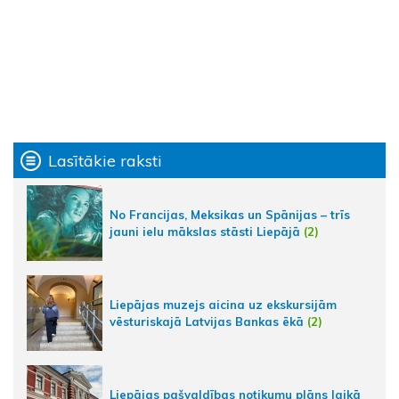
Lasītākie raksti
No Francijas, Meksikas un Spānijas – trīs
jauni ielu mākslas stāsti Liepājā
(2)
Liepājas muzejs aicina uz ekskursijām
vēsturiskajā Latvijas Bankas ēkā
(2)
Liepājas pašvaldības notikumu plāns laikā