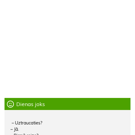
Dienas joks
– Uztraucaties?
– Jā.