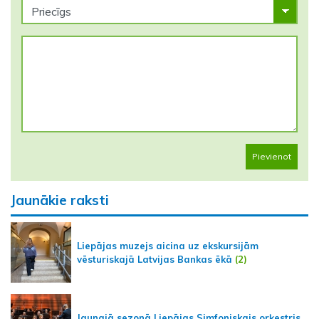
Pievienot
Jaunākie raksti
Liepājas muzejs aicina uz ekskursijām
vēsturiskajā Latvijas Bankas ēkā
(2)
Jaunajā sezonā Liepājas Simfoniskais orķestris