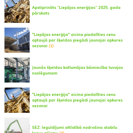
Apstiprināts “Liepājas enerģijas” 2025. gada
pārskats
"Liepājas enerģija" aicina piedalīties cenu
aptaujā par šķeldas piegādi jaunajai apkures
sezonai
(1)
Jaunās šķeldas katlumājas būvniecība tuvojas
noslēgumam
"Liepājas enerģija" aicina piedalīties cenu
aptaujā par šķeldas piegādi jaunajai apkures
sezonai
SEZ: Ieguldījumi attīstībā nodrošina stabilu
kravu plūsmu
(4)