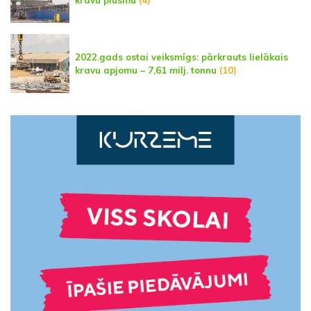
2022.gads ostai veiksmīgs: pārkrauts lielākais
kravu apjomu – 7,61 milj. tonnu
(10)