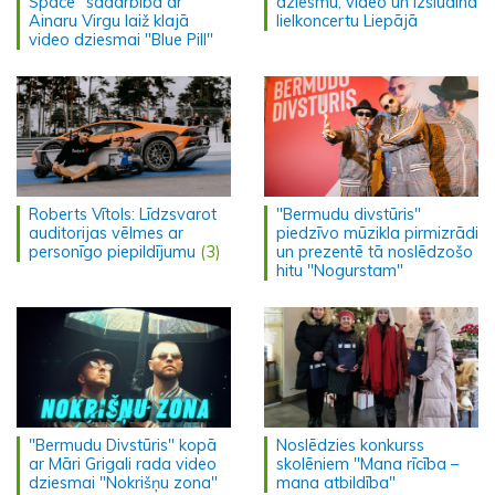
Space" sadarbībā ar
dziesmu, video un izsludina
Ainaru Virgu laiž klajā
lielkoncertu Liepājā
video dziesmai "Blue Pill"
Roberts Vītols: Līdzsvarot
"Bermudu divstūris"
auditorijas vēlmes ar
piedzīvo mūzikla pirmizrādi
personīgo piepildījumu
(3)
un prezentē tā noslēdzošo
hitu "Nogurstam"
"Bermudu Divstūris" kopā
Noslēdzies konkurss
ar Māri Grigali rada video
skolēniem "Mana rīcība –
dziesmai "Nokrišņu zona"
mana atbildība"