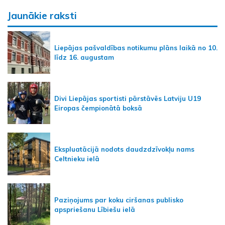
Jaunākie raksti
Liepājas pašvaldības notikumu plāns laikā no 10.
līdz 16. augustam
Divi Liepājas sportisti pārstāvēs Latviju U19
Eiropas čempionātā boksā
Ekspluatācijā nodots daudzdzīvokļu nams
Celtnieku ielā
Paziņojums par koku ciršanas publisko
apspriešanu Lībiešu ielā