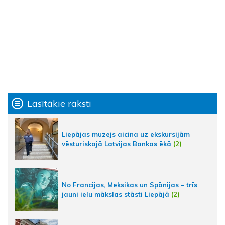
Lasītākie raksti
Liepājas muzejs aicina uz ekskursijām
vēsturiskajā Latvijas Bankas ēkā
(2)
No Francijas, Meksikas un Spānijas – trīs
jauni ielu mākslas stāsti Liepājā
(2)