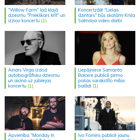
"Willow Farm" laiž klajā
Koncertzālē "Lielais
dziesmu "Priekškars krīt" un
dzintars" būs skatāmi Kriša
izziņo koncertu
(1)
Salmaņa video darbi
Ainars Virga izdod
Liepājniece Samanta
autobiogrāfisku dziesmu
Balcere publicē pirmo
un aicina uz jubilejas
pašas sarakstīto mīlas
koncertu
(1)
balādi
(1)
Apvienība "Monday In
Ivo Fomins publicē jaunu