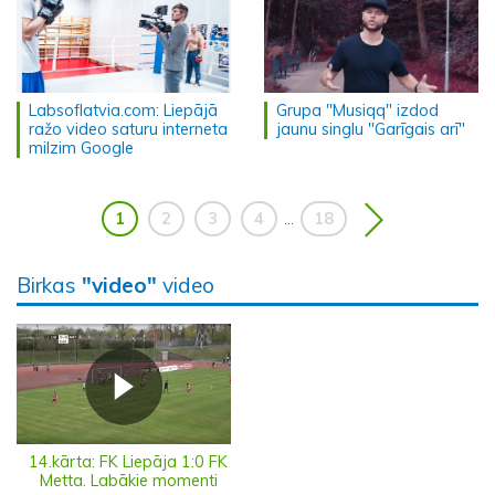
Labsoflatvia.com: Liepājā
Grupa "Musiqq" izdod
ražo video saturu interneta
jaunu singlu "Garīgais arī"
milzim Google
1
2
3
4
18
...
Birkas
"video"
video
14.kārta: FK Liepāja 1:0 FK
Metta. Labākie momenti