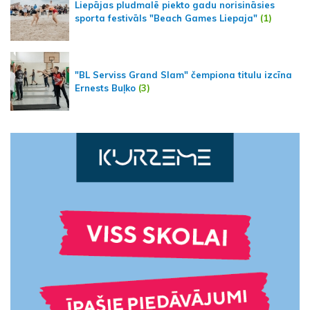
Liepājas pludmalē piekto gadu norisināsies
sporta festivāls "Beach Games Liepaja"
(1)
"BL Serviss Grand Slam" čempiona titulu izcīna
Ernests Buļko
(3)