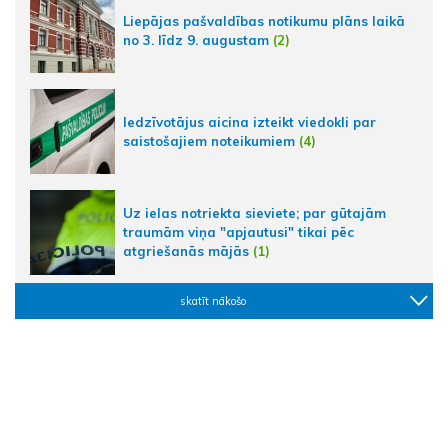
Liepājas pašvaldības notikumu plāns laikā
no 3. līdz 9. augustam
(2)
Iedzīvotājus aicina izteikt viedokli par
saistošajiem noteikumiem
(4)
Uz ielas notriekta sieviete; par gūtajām
traumām viņa "apjautusi" tikai pēc
atgriešanās mājās
(1)
skatīt nākošo