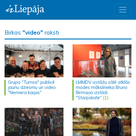
Birkas
"video"
raksti
Grupa "Tumsa" publicē
LMMDV izstāžu zālē atklās
jaunu dziesmu un video
modes mākslinieka Bruno
"Nemiera kaijas"
Birmaņa izstādi
"Starpskate"
(1)