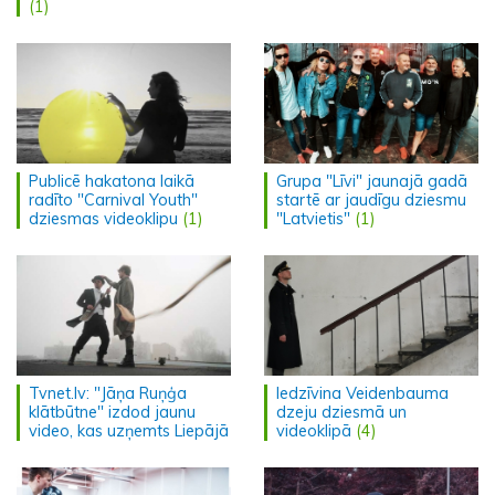
(1)
Publicē hakatona laikā
Grupa "Līvi" jaunajā gadā
radīto "Carnival Youth"
startē ar jaudīgu dziesmu
dziesmas videoklipu
(1)
"Latvietis"
(1)
Tvnet.lv: "Jāņa Ruņģa
Iedzīvina Veidenbauma
klātbūtne" izdod jaunu
dzeju dziesmā un
video, kas uzņemts Liepājā
videoklipā
(4)