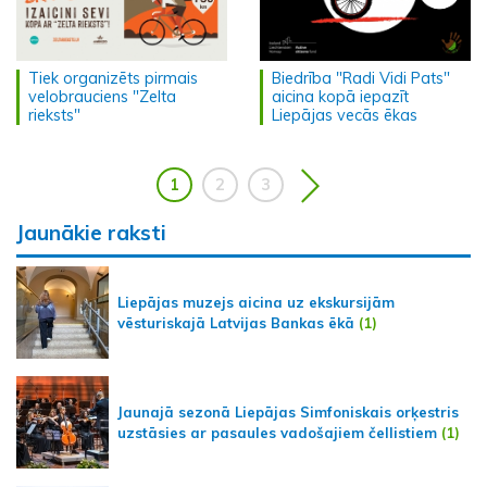
Tiek organizēts pirmais
Biedrība "Radi Vidi Pats"
velobrauciens "Zelta
aicina kopā iepazīt
rieksts"
Liepājas vecās ēkas
1
2
3
Jaunākie raksti
Liepājas muzejs aicina uz ekskursijām
vēsturiskajā Latvijas Bankas ēkā
(1)
Jaunajā sezonā Liepājas Simfoniskais orķestris
uzstāsies ar pasaules vadošajiem čellistiem
(1)