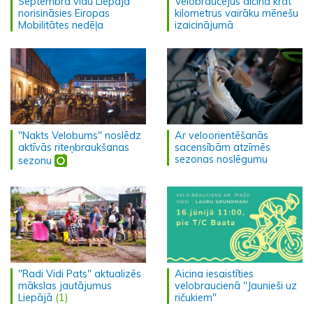
Septembra vidū Liepājā
Velobraucējus aicina krāt
norisināsies Eiropas
kilometrus vairāku mēnešu
Mobilitātes nedēļa
izaicinājumā
"Nakts Velobums" noslēdz
Ar veloorientēšanās
aktīvās riteņbraukšanas
sacensībām atzīmēs
sezonas noslēgumu
sezonu
"Radi Vidi Pats" aktualizēs
Aicina iesaistīties
mākslas jautājumus
velobraucienā "Jaunieši uz
Liepājā
(1)
ričukiem"