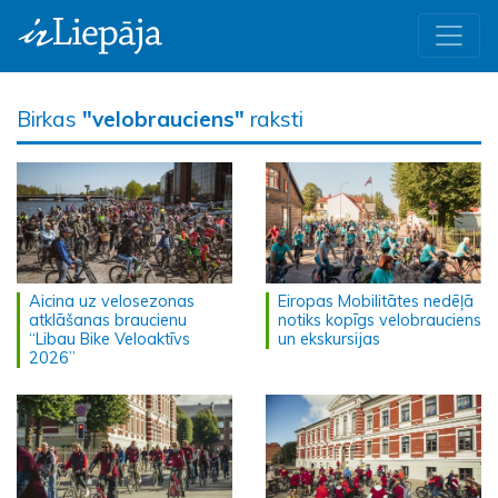
Birkas
"velobrauciens"
raksti
Aicina uz velosezonas
Eiropas Mobilitātes nedēļā
atklāšanas braucienu
notiks kopīgs velobrauciens
“Libau Bike Veloaktīvs
un ekskursijas
2026”