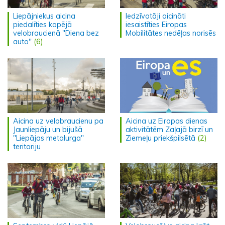
Liepājniekus aicina
Iedzīvotāji aicināti
piedalīties kopējā
iesaistīties Eiropas
velobraucienā "Diena bez
Mobilitātes nedēļas norisēs
auto"
(6)
Aicina uz velobraucienu pa
Aicina uz Eiropas dienas
Jaunliepāju un bijušā
aktivitātēm Zaļajā birzī un
"Liepājas metalurga"
Ziemeļu priekšpilsētā
(2)
teritoriju