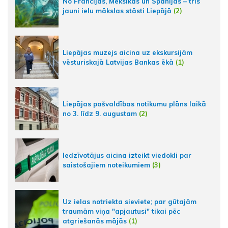
No Francijas, Meksikas un Spānijas – trīs
jauni ielu mākslas stāsti Liepājā
(2)
Liepājas muzejs aicina uz ekskursijām
vēsturiskajā Latvijas Bankas ēkā
(1)
Liepājas pašvaldības notikumu plāns laikā
no 3. līdz 9. augustam
(2)
Iedzīvotājus aicina izteikt viedokli par
saistošajiem noteikumiem
(3)
Uz ielas notriekta sieviete; par gūtajām
traumām viņa "apjautusi" tikai pēc
atgriešanās mājās
(1)