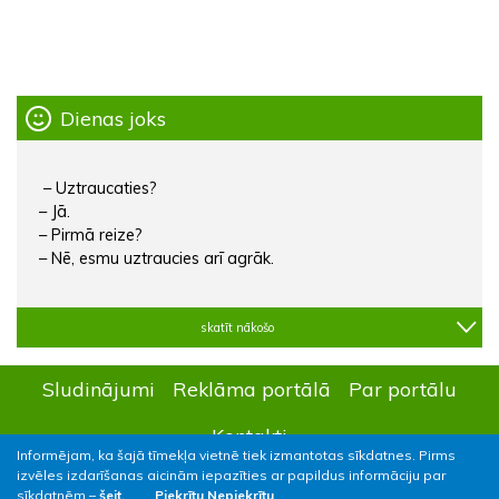
Dienas joks
– Uztraucaties?
– Jā.
– Pirmā reize?
– Nē, esmu uztraucies arī agrāk.
skatīt nākošo
Sludinājumi
Reklāma portālā
Par portālu
Kontakti
Informējam, ka šajā tīmekļa vietnē tiek izmantotas sīkdatnes. Pirms
izvēles izdarīšanas aicinām iepazīties ar papildus informāciju par
sīkdatnēm –
šeit.
Piekrītu
Nepiekrītu