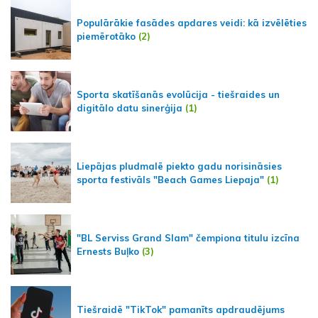
Populārākie fasādes apdares veidi: kā izvēlēties
piemērotāko
(2)
Sporta skatīšanās evolūcija - tiešraides un
digitālo datu sinerģija
(1)
Liepājas pludmalē piekto gadu norisināsies
sporta festivāls "Beach Games Liepaja"
(1)
"BL Serviss Grand Slam" čempiona titulu izcīna
Ernests Buļko
(3)
Tiešraidē "TikTok" pamanīts apdraudējums