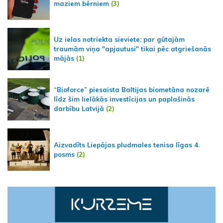
maziem bērniem
(3)
Uz ielas notriekta sieviete; par gūtajām
traumām viņa "apjautusi" tikai pēc atgriešanās
mājās
(1)
“Bioforce” piesaista Baltijas biometāna nozarē
līdz šim lielākās investīcijas un paplašinās
darbību Latvijā
(2)
Aizvadīts Liepājas pludmales tenisa līgas 4.
posms
(2)