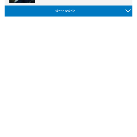
skatīt nākošo