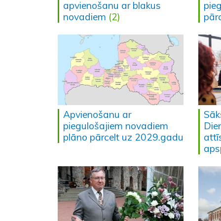
apvienošanu ar blakus
pie
novadiem
(2)
pār
Apvienošanu ar
Sāk
piegulošajiem novadiem
Die
plāno pārcelt uz 2029.gadu
att
aps