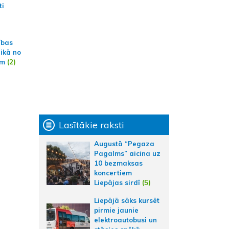
ti
ības
aikā no
am
(2)
Lasītākie raksti
Augustā “Pegaza
Pagalms” aicina uz
10 bezmaksas
koncertiem
Liepājas sirdī
(5)
Liepājā sāks kursēt
pirmie jaunie
elektroautobusi un