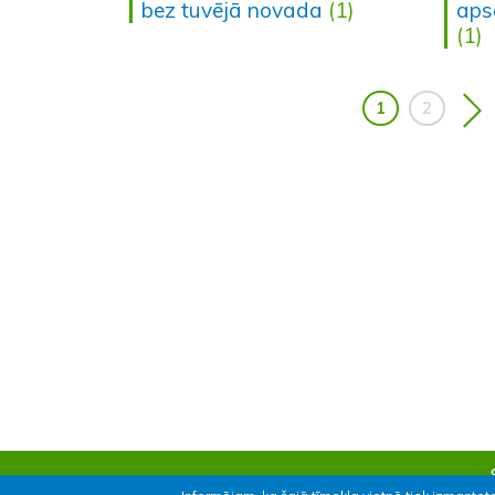
bez tuvējā novada
(1)
aps
(1)
1
2