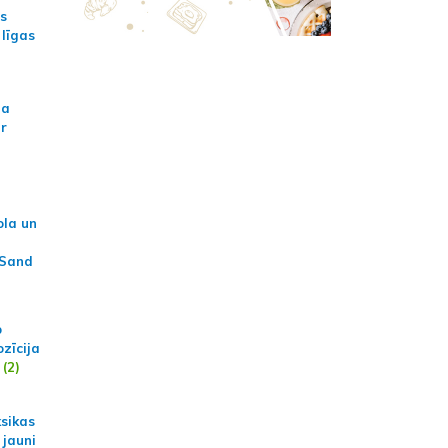
as
 līgas
na
ar
ola un
 Sand
p
zīcija
(2)
ksikas
 jauni