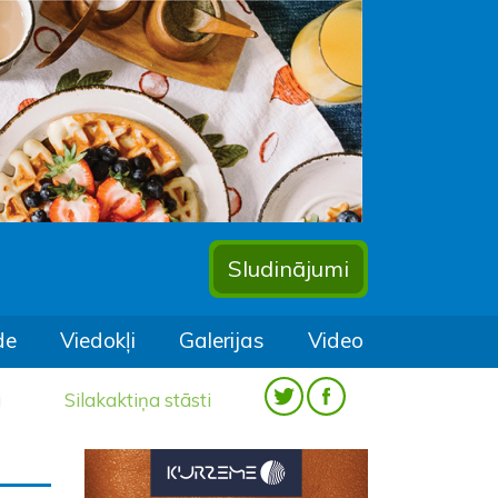
Sludinājumi
de
Viedokļi
Galerijas
Video
a
Silakaktiņa stāsti