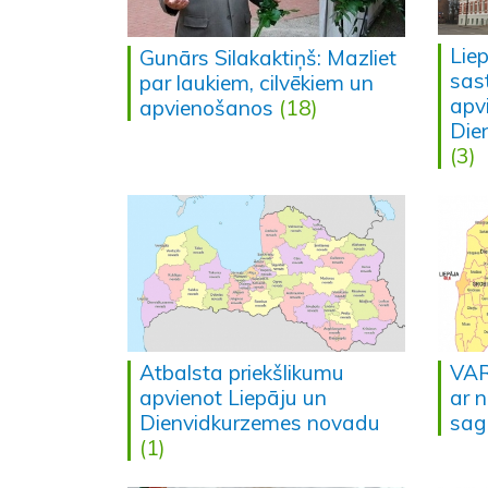
Lie
Gunārs Silakaktiņš: Mazliet
sast
par laukiem, cilvēkiem un
apv
apvienošanos
(18)
Die
(3)
Atbalsta priekšlikumu
VAR
apvienot Liepāju un
ar 
Dienvidkurzemes novadu
sag
(1)