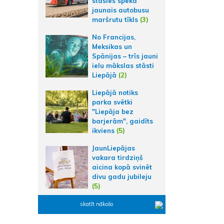
stāsies spēkā
jaunais autobusu
maršrutu tīkls
(3)
No Francijas,
Meksikas un
Spānijas – trīs jauni
ielu mākslas stāsti
Liepājā
(2)
Liepājā notiks
parka svētki
"Liepāja bez
barjerām", gaidīts
ikviens
(5)
JaunLiepājas
vakara tirdziņš
aicina kopā svinēt
divu gadu jubileju
(5)
skatīt nākošo