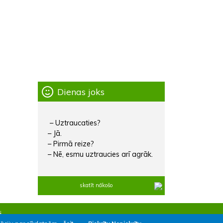
Dienas joks
– Uztraucaties?
– Jā.
– Pirmā reize?
– Nē, esmu uztraucies arī agrāk.
skatīt nākošo
i