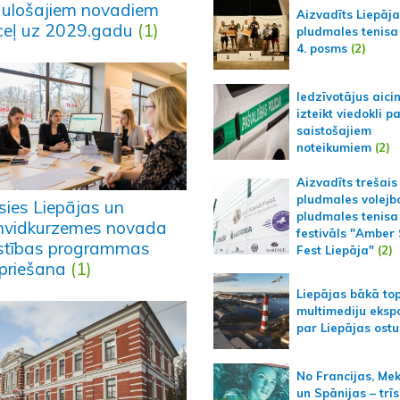
gulošajiem novadiem
Aizvadīts Liepāj
ceļ uz 2029.gadu
(1)
pludmales tenisa
4. posms
(2)
Iedzīvotājus aici
izteikt viedokli p
saistošajiem
noteikumiem
(2)
Aizvadīts trešais
pludmales volejb
sies Liepājas un
pludmales tenisa
nvidkurzemes novada
festivāls "Amber
īstības programmas
Fest Liepāja"
(2)
priešana
(1)
Liepājas bākā to
multimediju ekspo
par Liepājas ostu
No Francijas, Me
un Spānijas – trīs