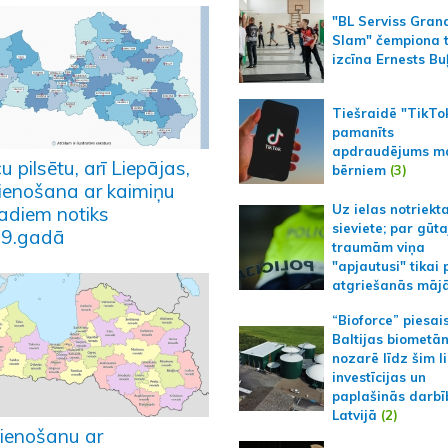
"BL Serviss Gran
Slam" čempiona t
izcīna Ernests Bu
Tiešraidē "TikTo
pamanīts
apdraudējums m
u pilsētu, arī Liepājas,
bērniem
(3)
ienošana ar kaimiņu
Uz ielas notriekt
adiem notiks
sieviete; par gūt
9.gadā
traumām viņa
"apjautusi" tikai 
atgriešanās māj
“Bioforce” piesai
Baltijas biometā
nozarē līdz šim l
investīcijas un
paplašinās darbī
Latvijā
(2)
ienošanu ar