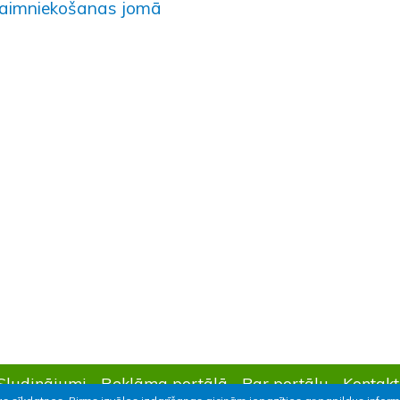
aimniekošanas jomā
Sludinājumi
Reklāma portālā
Par portālu
Kontakt