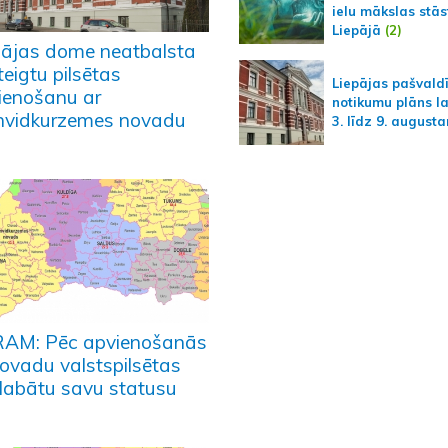
ielu mākslas stās
Liepājā
(2)
pājas dome neatbalsta
eigtu pilsētas
Liepājas pašvald
ienošanu ar
notikumu plāns l
nvidkurzemes novadu
3. līdz 9. august
AM: Pēc apvienošanās
novadu valstspilsētas
labātu savu statusu