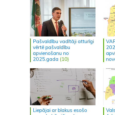
Pašvaldību vadītāji atturīgi
VAR
vērtē pašvaldību
202
apvienošanu no
apv
2025.gada
(10)
nov
Liepājai ar blakus esošo
Vals