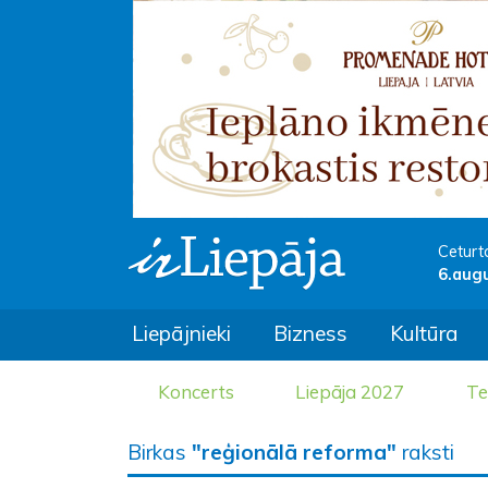
Ceturt
6.aug
Liepājnieki
Bizness
Kultūra
Koncerts
Liepāja 2027
Te
Birkas
"reģionālā reforma"
raksti