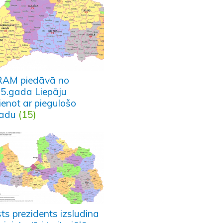
AM piedāvā no
5.gada Liepāju
ienot ar piegulošo
adu
(15)
ts prezidents izsludina