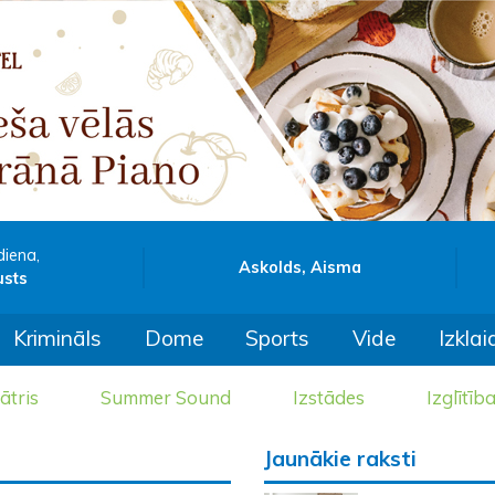
diena,
Askolds, Aisma
usts
Krimināls
Dome
Sports
Vide
Izklai
ātris
Summer Sound
Izstādes
Izglītīb
Jaunākie raksti