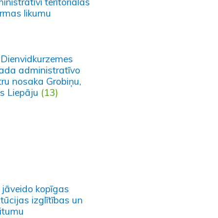
nistratīvi teritoriālās
ormas likumu
 Dienvidkurzemes
ada administratīvo
tru nosaka Grobiņu,
is Liepāju
(13)
 jāveido kopīgas
itūcijas izglītības un
ritumu