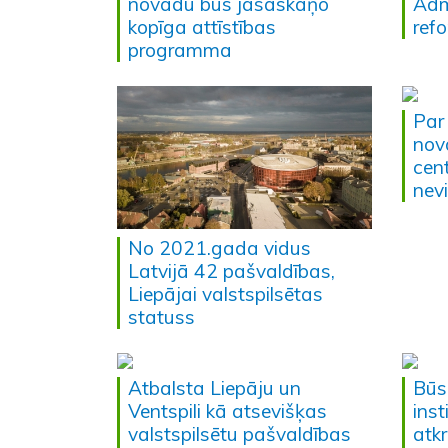
novadu būs jāsaskaņo
Admi
kopīga attīstības
ref
programma
Par
nov
cen
nev
No 2021.gada vidus
Latvijā 42 pašvaldības,
Liepājai valstspilsētas
statuss
Atbalsta Liepāju un
Būs
Ventspili kā atsevišķas
inst
valstspilsētu pašvaldības
atk