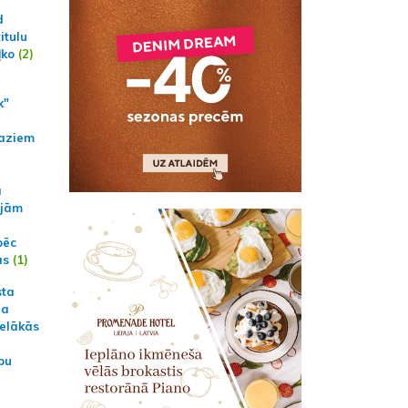
d
itulu
ļko
(2)
k"
aziem
a
ajām
pēc
ās
(1)
sta
na
ielākās
bu