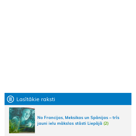
Lasītākie raksti
No Francijas, Meksikas un Spānijas – trīs
jauni ielu mākslas stāsti Liepājā
(2)