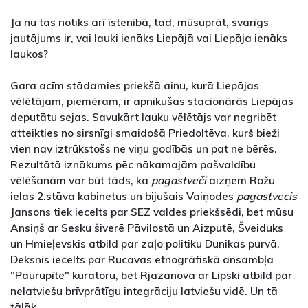
Ja nu tas notiks arī īstenībā, tad, mūsuprāt, svarīgs
jautājums ir, vai lauki ienāks Liepājā vai Liepāja ienāks
laukos?
Gara acīm stādamies priekšā ainu, kurā Liepājas
vēlētājam, piemēram, ir apnikušas stacionārās Liepājas
deputātu sejas. Savukārt lauku vēlētājs var negribēt
atteikties no sirsnīgi smaidošā Priedoltēva, kurš bieži
vien nav iztrūkstošs ne viņu godībās un pat ne bērēs.
Rezultātā iznākums pēc nākamajām pašvaldību
vēlēšanām var būt tāds, ka
pagastveči
aizņem Rožu
ielas 2.stāva kabinetus un bijušais Vaiņodes
pagastvecis
Jansons tiek iecelts par SEZ valdes priekšsēdi, bet mūsu
Ansiņš ar Sesku šiverē Pāvilostā un Aizputē, Šveiduks
un Hmieļevskis atbild par zaļo politiku Dunikas purvā,
Deksnis iecelts par Rucavas etnogrāfiskā ansambļa
"Paurupīte" kuratoru, bet Rjazanova ar Lipski atbild par
nelatviešu brīvprātīgu integrāciju latviešu vidē. Un tā
tālāk.