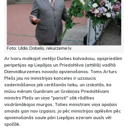
Foto: Uldis Dobelis, rekurzeme.lv.
Ar Ivaru malkojot vietējo Durbes kalvadosu, apspriedām
peripetijas ap Liepājas un Priedoltēva (attēlā) vadītā
Dienvidkurzemes novada apvienošanos. Toms Arturs
Plešs jau no ministrijas kanceles ir uzsaucis
saderināšanos jeb cerēšanās laiku, un izskatās, ka
mūsu mēram Gunāram un Grobiņas Priedoltēvam
ministrs Plešs un viņa "paristi" sāk rādīties
visdrūmākajos murgos. Toties ministram viņa apaļais
smaids gan nav izgaisis, jo pēc ministrijas aplēsēm pēc
apvienošanās saule pāri Liepājas ezeram ausīs vēl
spožāk.