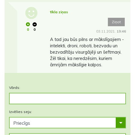
tīkla ziņas
Ziņot
0
0
03.11.2021.
19:46
A tad jau būs pilns ar mākslīgajiem -
intelekti, droni, roboti, bezvadu un
bezvadītāju visurgājēji un šeftmaņi.
Žēl tikai, ka neredzēsim, kuriem
āmrijām mākslīgie kalpos.
Vārds:
Izvēlies seju: