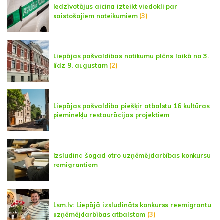
Iedzīvotājus aicina izteikt viedokli par
saistošajiem noteikumiem
(3)
Liepājas pašvaldības notikumu plāns laikā no 3.
līdz 9. augustam
(2)
Liepājas pašvaldība piešķir atbalstu 16 kultūras
pieminekļu restaurācijas projektiem
Izsludina šogad otro uzņēmējdarbības konkursu
remigrantiem
Lsm.lv: Liepājā izsludināts konkurss reemigrantu
uzņēmējdarbības atbalstam
(3)