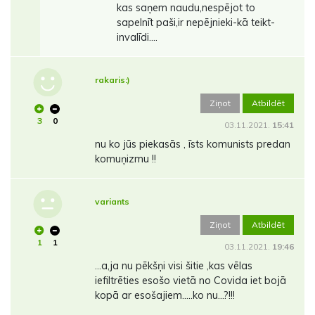
kas saņem naudu,nespējot to
sapelnīt paši,ir nepējnieki-kā teikt-
invalīdi....
rakaris:)
Ziņot
Atbildēt
3
0
03.11.2021.
15:41
nu ko jūs piekasās , īsts komunists predan
komuņizmu !!
variants
Ziņot
Atbildēt
1
1
03.11.2021.
19:46
...a,ja nu pēkšņi visi šitie ,kas vēlas
iefiltrēties esošo vietā no Covida iet bojā
kopā ar esošajiem.....ko nu...?!!!