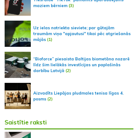
maziem bērniem
(3)
Uz ielas notriekta sieviete; par gūtajām
traumām viņa "apjautusi" tikai pēc atgriešanās
mājās
(1)
“Bioforce” piesaista Baltijas biometāna nozarē
līdz šim lielākās investīcijas un paplašinās
darbību Latvijā
(2)
Aizvadīts Liepājas pludmales tenisa līgas 4.
posms
(2)
Saistītie raksti