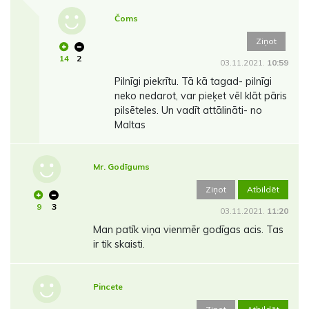
Čoms
Ziņot
14
2
03.11.2021.
10:59
Pilnīgi piekrītu. Tā kā tagad- pilnīgi
neko nedarot, var pieķet vēl klāt pāris
pilsēteles. Un vadīt attālināti- no
Maltas
Mr. Godīgums
Ziņot
Atbildēt
9
3
03.11.2021.
11:20
Man patīk viņa vienmēr godīgas acis. Tas
ir tik skaisti.
Pincete