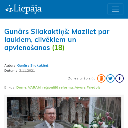
Gunārs Silakaktiņš: Mazliet par
laukiem, cilvēkiem un
apvienošanos
(18)
Autors:
Gunārs Silakaktiņš
Datums:
2.11.2021
Dalies ar šo ziņu:
Birkas:
Dome
,
VARAM
,
reģionālā reforma
,
Aivars Priedols