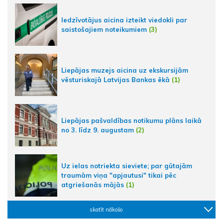
Iedzīvotājus aicina izteikt viedokli par
saistošajiem noteikumiem
(3)
Liepājas muzejs aicina uz ekskursijām
vēsturiskajā Latvijas Bankas ēkā
(1)
Liepājas pašvaldības notikumu plāns laikā
no 3. līdz 9. augustam
(2)
Uz ielas notriekta sieviete; par gūtajām
traumām viņa "apjautusi" tikai pēc
atgriešanās mājās
(1)
skatīt nākošo