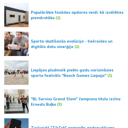
Populārākie fasādes apdares veidi: kā izvēlēties
piemērotāko
(1)
Sporta skatīšanās evolūcija - tiešraides un
digitālo datu sinerģija
(1)
Liepājas pludmalē piekto gadu norisināsies
sporta festivāls "Beach Games Liepaja"
(1)
"BL Serviss Grand Slam" čempiona titulu izcīna
Ernests Buļko
(3)
Tiešraidē "TikTok" pamanīts apdraudējums