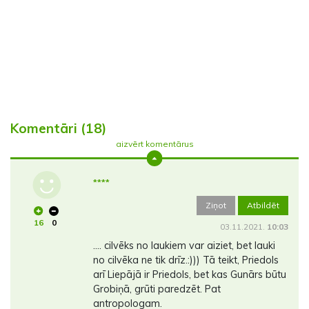
Komentāri (18)
aizvērt komentārus
****
Ziņot
Atbildēt
16
0
03.11.2021.
10:03
.... cilvēks no laukiem var aiziet, bet lauki
no cilvēka ne tik drīz.:))) Tā teikt, Priedols
arī Liepājā ir Priedols, bet kas Gunārs būtu
Grobiņā, grūti paredzēt. Pat
antropologam.