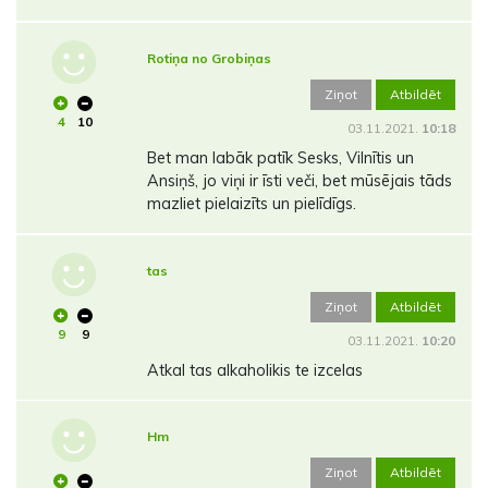
Rotiņa no Grobiņas
Ziņot
Atbildēt
4
10
03.11.2021.
10:18
Bet man labāk patīk Sesks, Vilnītis un
Ansiņš, jo viņi ir īsti veči, bet mūsējais tāds
mazliet pielaizīts un pielīdīgs.
tas
Ziņot
Atbildēt
9
9
03.11.2021.
10:20
Atkal tas alkaholikis te izcelas
Hm
Ziņot
Atbildēt