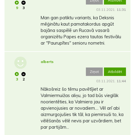
Ziņot
Atbildēt
9
3
03.11.2021.
11:31
Man gan patiktu variants, ka Deksnis
mēģinātu kaut pamatakordus apgūt
bajāna saspēlē un Rucavā vasarā
organizētu Papes ezera tautas festivālu
ar "Paurupītes" senioru nometni.
alberts
Ziņot
Atbildēt
3
2
03.11.2021.
11:44
Nākošreiz šo tēmu pavētījiet ar
Valmiermuižas aliņu, jo tad būs vieglāk
noorientēties, ka Valmiera jau ir
apvienojusies ar novadiem.... Vēl arī abi
aizmurgojušies tik tāl, ka piemirsuši to, ka
vēlēšanās vēlē nevis par uzvārdiem, bet
par partijām...