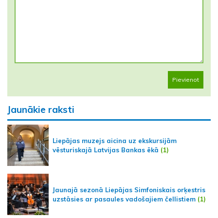
Pievienot
Jaunākie raksti
Liepājas muzejs aicina uz ekskursijām
vēsturiskajā Latvijas Bankas ēkā
(1)
Jaunajā sezonā Liepājas Simfoniskais orķestris
uzstāsies ar pasaules vadošajiem čellistiem
(1)