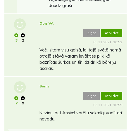
daudz graši.
Opis VA
Ziņot
Atbildēt
3
2
03.11.2021.
10:52
Veči, sitam visu gaisā, lai tajā svētā namā
otrajā stāvā varam ievākties pliki kā
baznīcas žurkas un tīri, dzidri kā bāreņu
asaras.
Soms
Ziņot
Atbildēt
7
9
03.11.2021.
10:59
Nezinu, bet Ansiņš varētu sekmīgi vadīt arī
novadu.