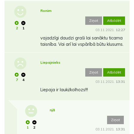
Ronim
Ziņot
Atbildēt
2
1
03.11.2021.
12:27
vajadzīgi daudzi graši lai sanāktu ticama
taisnība. Vai arī lai vspārībā būtu klusums.
Liepajnieks
Ziņot
Atbildēt
7
4
03.11.2021.
13:31
Liepaja ir lauki/kolhozs!!!
njā
Ziņot
1
2
03.11.2021.
13:31