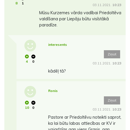
8
1
03.11.2021.
10:23
Mūsu Kurzemes vārda vadībai Priedoltēva
valdīšana par Liepāju būtu visīstākā
paradīze.
interesents
Ziņot
4
0
03.11.2021.
10:23
kādēļ tā?
Ronis
Ziņot
10
0
03.11.2021.
10:23
Pastore ar Priedoltēvu noteikti saprot,
ka lai būtu labas attiecības ar KV ir
vajadzīgs gan viens Grasis, gan