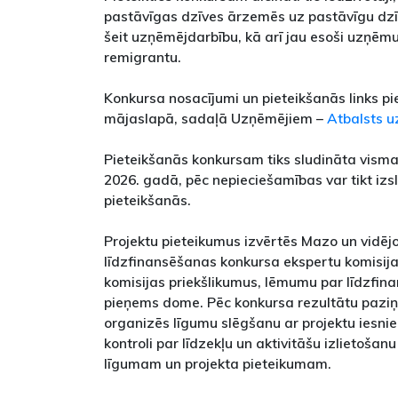
pastāvīgas dzīves ārzemēs uz pastāvīgu dzīv
šeit uzņēmējdarbību, kā arī jau esoši uzņēm
remigrantu.
Konkursa nosacījumi un pieteikšanās links p
mājaslapā, sadaļā Uzņēmējiem –
Atbalsts 
Pieteikšanās konkursam tiks sludināta visma
2026. gadā, pēc nepieciešamības var tikt izs
pieteikšanās.
Projektu pieteikumus izvērtēs Mazo un vidēj
līdzfinansēšanas konkursa ekspertu komisija.
komisijas priekšlikumus, lēmumu par līdzfin
pieņems dome. Pēc konkursa rezultātu paziņ
organizēs līgumu slēgšanu ar projektu iesni
kontroli par līdzekļu un aktivitāšu izlietošan
līgumam un projekta pieteikumam.