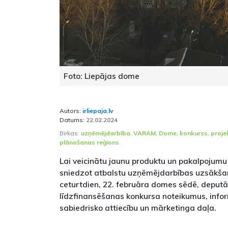
Foto: Liepājas dome
Autors:
irliepaja.lv
Datums:
22.02.2024
Birkas:
uzņēmējdarbība
,
VARAM
,
Dome
,
konkurss
,
projek
plānošanas reģions
Lai veicinātu jaunu produktu un pakalpojumu
sniedzot atbalstu uzņēmējdarbības uzsākšan
ceturtdien, 22. februāra domes sēdē, deputāt
līdzfinansēšanas konkursa noteikumus, info
sabiedrisko attiecību un mārketinga daļa.