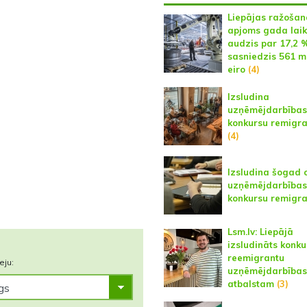
Liepājas ražošan
apjoms gada lai
audzis par 17,2 
sasniedzis 561 m
eiro
(4)
Izsludina
uzņēmējdarbības
konkursu remigr
(4)
Izsludina šogad 
uzņēmējdarbības
konkursu remigr
Lsm.lv: Liepājā
izsludināts konku
reemigrantu
eju:
uzņēmējdarbības
atbalstam
(3)