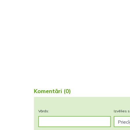
Komentāri (0)
Vārds:
Izvēlies s