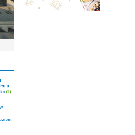
d
itulu
ļko
(2)
k"
aziem