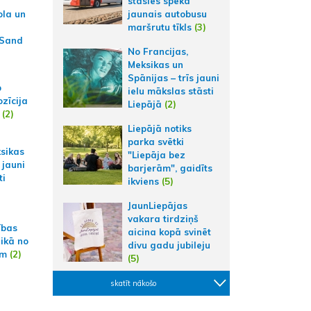
stāsies spēkā
ola un
jaunais autobusu
maršrutu tīkls
(3)
 Sand
No Francijas,
Meksikas un
Spānijas – trīs jauni
p
ielu mākslas stāsti
zīcija
Liepājā
(2)
(2)
Liepājā notiks
parka svētki
ksikas
"Liepāja bez
 jauni
barjerām", gaidīts
ti
ikviens
(5)
JaunLiepājas
vakara tirdziņš
ības
aicina kopā svinēt
aikā no
divu gadu jubileju
am
(2)
(5)
skatīt nākošo