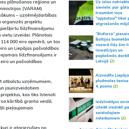
emes plānošanas reģiona un
Uz ielas notriekt
sieviete; par gūt
 ministrijas (VARAM)
traumām viņa
asākums – uzņēmējdarbības
"apjautusi" tikai 
ā organizēs projektu
atgriešanās māj
piešķirtu līdzfinansējumu
“Bioforce” piesai
ietu izveidei. Plānotais
Baltijas biometā
 114 000 eiro apmērā, un tas
nozarē līdz šim l
iro un Liepājas pašvaldības
investīcijas un
eejamais līdzfinansējums ir
paplašinās darbī
eiro un pašvaldības
Latvijā
(2)
Aizvadīts Liepāj
egt atbalstu uzņēmumiem,
pludmales tenisa
4. posms
(2)
un jaunizveidotiem
rojektus, kas tiks īstenoti
rsa kārtībā granta veidā.
Iedzīvotājus aici
izteikt viedokli p
i pieļaujamais
saistošajiem
noteikumiem
(2)
 kuri ir atgriezušies no