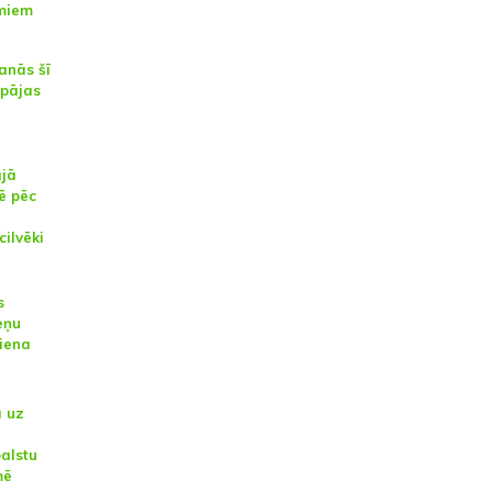
umiem
anās šī
epājas
ajā
ē pēc
cilvēki
s
eņu
iena
a uz
alstu
mē