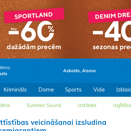
diena,
Askolds, Aisma
usts
Krimināls
Dome
Sports
Vide
Izklai
ātris
Summer Sound
Izstādes
Izglītīb
īstības veicināšanai izsludina
 remigrantiem