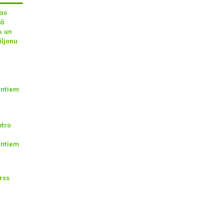
as
kā
% un
iljonu
antiem
otro
antiem
rss