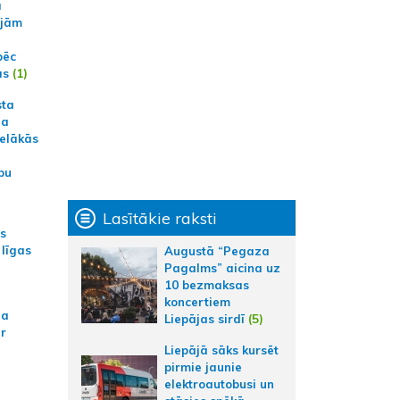
a
ajām
pēc
ās
(1)
sta
na
ielākās
bu
Lasītākie raksti
as
 līgas
Augustā “Pegaza
Pagalms” aicina uz
10 bezmaksas
koncertiem
na
Liepājas sirdī
(5)
ar
Liepājā sāks kursēt
pirmie jaunie
elektroautobusi un