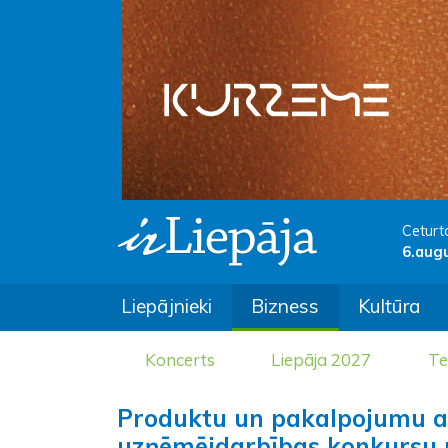
Ceturt
6.aug
Liepājnieki
Bizness
Kultūra
Koncerts
Liepāja 2027
Te
Produktu un pakalpojumu att
uzņēmējdarbības konkursu