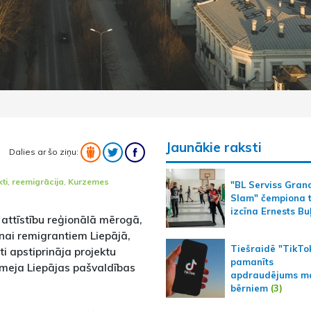
Jaunākie raksti
Dalies ar šo ziņu:
ti
,
reemigrācija
,
Kurzemes
"BL Serviss Gran
Slam" čempiona t
izcīna Ernests Bu
 attīstību reģionālā mērogā,
ai remigrantiem Liepājā,
Tiešraidē "TikTo
i apstiprināja projektu
pamanīts
rmeja Liepājas pašvaldības
apdraudējums m
bērniem
(3)