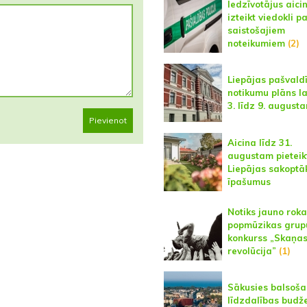
Iedzīvotājus aici
izteikt viedokli p
saistošajiem
noteikumiem
(2)
Liepājas pašvald
notikumu plāns l
3. līdz 9. august
Pievienot
Aicina līdz 31.
augustam pieteik
Liepājas sakoptā
īpašumus
Notiks jauno roka
popmūzikas grup
konkurss „Skaņa
revolūcija”
(1)
Sākusies balsoša
līdzdalības budž