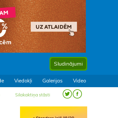
Sludinājumi
de
Viedokļi
Galerijas
Video
a
Silakaktiņa stāsti