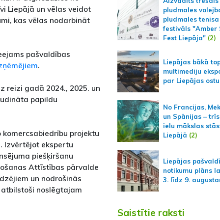
Aizvadīts trešais
i Liepājā un vēlas veidot
pludmales volejb
umi, kas vēlas nodarbināt
pludmales tenisa
festivāls "Amber
Fest Liepāja"
(2)
ieejams pašvaldības
Liepājas bākā to
uzņēmējiem
.
multimediju ekspo
par Liepājas ostu
z reizi gadā 2024., 2025. un
ludināta papildu
No Francijas, Me
un Spānijas – trīs
ielu mākslas stās
o komercsabiedrību projektu
Liepājā
(2)
 Izvērtējot ekspertu
ansējuma piešķiršanu
Liepājas pašvald
ošanas Attīstības pārvalde
notikumu plāns l
edzējiem un nodrošinās
3. līdz 9. august
u atbilstoši noslēgtajam
Saistītie raksti