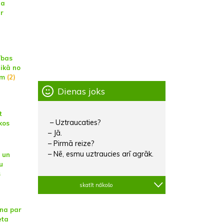
na
ar
ības
aikā no
am
(2)
Dienas joks
t
– Uztraucaties?
kos
– Jā.
– Pirmā reize?
– Nē, esmu uztraucies arī agrāk.
 un
u
s
skatīt nākošo
na par
eta