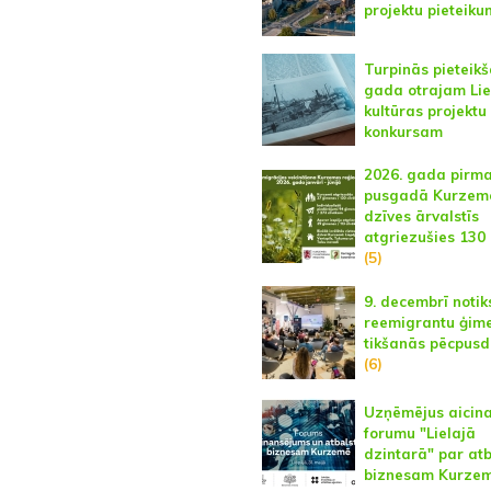
projektu pieteik
Turpinās pieteikš
gada otrajam Li
kultūras projektu
konkursam
2026. gada pirm
pusgadā Kurzem
dzīves ārvalstīs
atgriezušies 130 
(5)
9. decembrī notik
reemigrantu ģim
tikšanās pēcpusd
(6)
Uzņēmējus aicin
forumu "Lielajā
dzintarā" par atb
biznesam Kurze