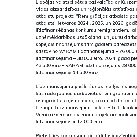
Liepājas valstspilsētas pašvaldība ar Kurz
Vides aizsardzības un reģionālās attīstības
atbalstu projekta "Remigrācijas atbalsta p
atbalsts" ietvaros 2024., 2025. un 2026. gad
līdzfinansēšanas konkursu remigrantiem, lai 
uzņēmējdarbības uzsākšanai un jaunu darba v
kopējais finansējums trim gadiem paredzēts
sastāv no VARAM līdzfinansējuma – 76 000 e
līdzfinansējuma – 38 000 eiro. 2024. gadā pi
43 500 eiro – VARAM līdzfinansējums 29 000 
līdzfinansējums 14 500 eiro.
Līdzfinansējuma piešķiršanas mērķis ir sni
kas rada jaunas darbavietas remigrantiem, 
remigrantu uzņēmumiem, kā arī līdzfinansēt p
Liepājā. Līdzfinansējums tiek piešķirts konku
Viena uzņēmuma vienam projektam maksimāl
līdzfinansējums ir 12 000 eiro.
Pieteikties konkursam aicināti tie iedzīvotāji,