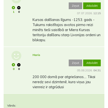
Ziņot
Atbildēt
1
0
07.07.2026.
12:15
Kursas dalīšanas līgums -1253. gads -
Tukums rakstītajos avotos pirmo reizi
minēts tieši saistībā ar Miera Kursas
teritoriju dalīšanu starp Livonijas ordeni un
bīskapu.
Haris
Ziņot
Atbildēt
0
0
05.08.2026.
04:31
200 000 domā par atgriešanos.... Tikai
neredz sevi dzimtenē, kura viņus jau
vienreiz ir atgrūdusi
Vārds: