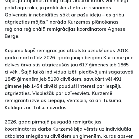
šajos jautājumos remigrācijas koordinators var sniegt
palīdzīgu roku, jo praktiskās lietas ir risināmas.
Galvenais ir nebaidīties sākt ar pašu ideju – es gribu
atgriezties mājās,” norāda Kurzemes plānošanas
reģiona reģionālā remigrācijas koordinatore Agnese
Berģe.
Kopumā kopš remigrācijas atbalsta uzsākšanas 2018.
gada martā līdz 2026. gada jūnija beigām Kurzemē pēc
dzīves ārvalstīs atgriezušās jau 617 ģimenes jeb 1865
cilvēki. Šajā laikā individualizēti piedāvājumi sagatavoti
1845 ģimenēm jeb 5190 cilvēkiem, savukārt vēl 491
ģimene jeb 1454 cilvēki pauduši interesi par iespēju
atgriezties. Visbiežāk par dzīvesvietu Kurzemē
remigranti izvēlas Liepāju, Ventspili, kā arī Tukuma,
Kuldīgas un Talsu novadus.
2026. gada pirmajā pusgadā remigrācijas
koordinatores darbs Kurzemē bija vērsts uz individuāla
atbalsta sniegšanu cilvēkiem un ģimenēm, kuras apsver