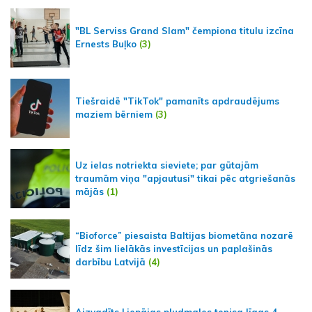
"BL Serviss Grand Slam" čempiona titulu izcīna
Ernests Buļko
(3)
Tiešraidē "TikTok" pamanīts apdraudējums
maziem bērniem
(3)
Uz ielas notriekta sieviete; par gūtajām
traumām viņa "apjautusi" tikai pēc atgriešanās
mājās
(1)
“Bioforce” piesaista Baltijas biometāna nozarē
līdz šim lielākās investīcijas un paplašinās
darbību Latvijā
(4)