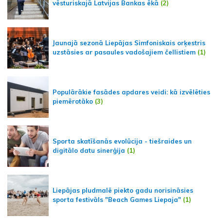
vēsturiskajā Latvijas Bankas ēkā
(2)
Jaunajā sezonā Liepājas Simfoniskais orķestris
uzstāsies ar pasaules vadošajiem čellistiem
(1)
Populārākie fasādes apdares veidi: kā izvēlēties
piemērotāko
(3)
Sporta skatīšanās evolūcija - tiešraides un
digitālo datu sinerģija
(1)
Liepājas pludmalē piekto gadu norisināsies
sporta festivāls "Beach Games Liepaja"
(1)