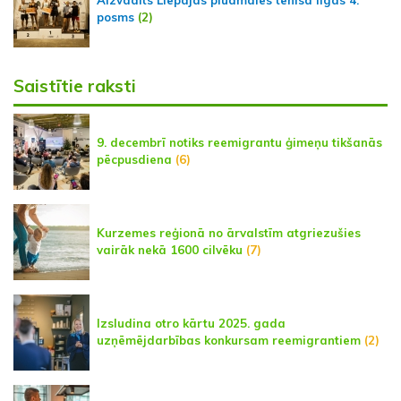
Aizvadīts Liepājas pludmales tenisa līgas 4.
posms
(2)
Saistītie raksti
9. decembrī notiks reemigrantu ģimeņu tikšanās
pēcpusdiena
(6)
Kurzemes reģionā no ārvalstīm atgriezušies
vairāk nekā 1600 cilvēku
(7)
Izsludina otro kārtu 2025. gada
uzņēmējdarbības konkursam reemigrantiem
(2)