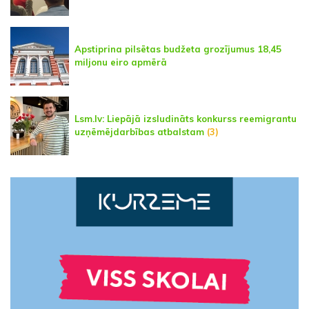
Apstiprina pilsētas budžeta grozījumus 18,45
miljonu eiro apmērā
Lsm.lv: Liepājā izsludināts konkurss reemigrantu
uzņēmējdarbības atbalstam
(3)