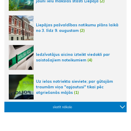
jauni ielu mākslas stāsti Liepājā
(2)
Liepājas pašvaldības notikumu plāns laikā
no 3. līdz 9. augustam
(2)
Iedzīvotājus aicina izteikt viedokli par
saistošajiem noteikumiem
(4)
Uz ielas notriekta sieviete; par gūtajām
traumām viņa "apjautusi" tikai pēc
atgriešanās mājās
(1)
skatīt nākošo