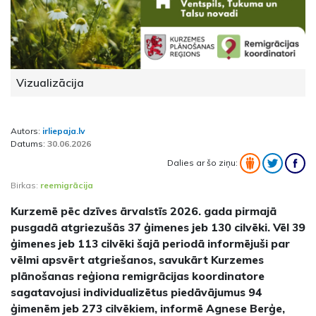
Vizualizācija
Autors:
irliepaja.lv
Datums:
30.06.2026
Dalies ar šo ziņu:
Birkas:
reemigrācija
Kurzemē pēc dzīves ārvalstīs 2026. gada pirmajā
pusgadā atgriezušās 37 ģimenes jeb 130 cilvēki. Vēl 39
ģimenes jeb 113 cilvēki šajā periodā informējuši par
vēlmi apsvērt atgriešanos, savukārt Kurzemes
plānošanas reģiona remigrācijas koordinatore
sagatavojusi individualizētus piedāvājumus 94
ģimenēm jeb 273 cilvēkiem, informē Agnese Berģe,