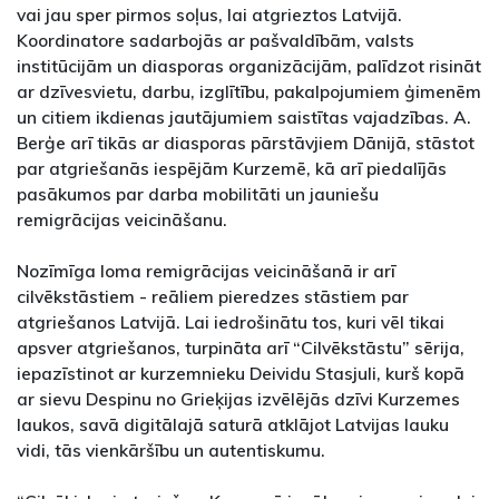
vai jau sper pirmos soļus, lai atgrieztos Latvijā.
Koordinatore sadarbojās ar pašvaldībām, valsts
institūcijām un diasporas organizācijām, palīdzot risināt
ar dzīvesvietu, darbu, izglītību, pakalpojumiem ģimenēm
un citiem ikdienas jautājumiem saistītas vajadzības. A.
Berģe arī tikās ar diasporas pārstāvjiem Dānijā, stāstot
par atgriešanās iespējām Kurzemē, kā arī piedalījās
pasākumos par darba mobilitāti un jauniešu
remigrācijas veicināšanu.
Nozīmīga loma remigrācijas veicināšanā ir arī
cilvēkstāstiem - reāliem pieredzes stāstiem par
atgriešanos Latvijā. Lai iedrošinātu tos, kuri vēl tikai
apsver atgriešanos, turpināta arī “Cilvēkstāstu” sērija,
iepazīstinot ar kurzemnieku Deividu Stasjuli, kurš kopā
ar sievu Despinu no Grieķijas izvēlējās dzīvi Kurzemes
laukos, savā digitālajā saturā atklājot Latvijas lauku
vidi, tās vienkāršību un autentiskumu.