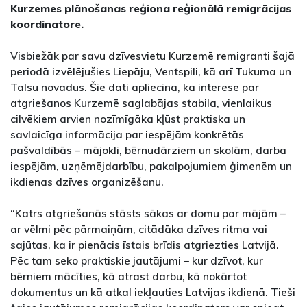
Kurzemes plānošanas reģiona reģionālā remigrācijas
koordinatore.
Visbiežāk par savu dzīvesvietu Kurzemē remigranti šajā
periodā izvēlējušies Liepāju, Ventspili, kā arī Tukuma un
Talsu novadus. Šie dati apliecina, ka interese par
atgriešanos Kurzemē saglabājas stabila, vienlaikus
cilvēkiem arvien nozīmīgāka kļūst praktiska un
savlaicīga informācija par iespējām konkrētās
pašvaldībās – mājokli, bērnudārziem un skolām, darba
iespējām, uzņēmējdarbību, pakalpojumiem ģimenēm un
ikdienas dzīves organizēšanu.
“Katrs atgriešanās stāsts sākas ar domu par mājām –
ar vēlmi pēc pārmaiņām, citādāka dzīves ritma vai
sajūtas, ka ir pienācis īstais brīdis atgriezties Latvijā.
Pēc tam seko praktiskie jautājumi – kur dzīvot, kur
bērniem mācīties, kā atrast darbu, kā nokārtot
dokumentus un kā atkal iekļauties Latvijas ikdienā. Tieši