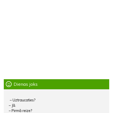
Dienas joks
– Uztraucaties?
– Jā.
– Pirmā reize?