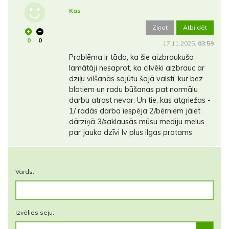
Kas
Ziņot
Atbildēt
0
0
17.11.2025.
03:59
Problēma ir tāda, ka šie aizbraukušo
lamātāji nesaprot, ka cilvēki aizbrauc ar
dziļu vilšanās sajūtu šajā valstī, kur bez
blatiem un radu būšanas pat normālu
darbu atrast nevar. Un tie, kas atgriežas -
1/ radās darba iespēja 2/bērniem jāiet
dārziņā 3/saklausās mūsu mediju melus
par jauko dzīvi lv plus ilgas protams
Vārds:
Izvēlies seju: