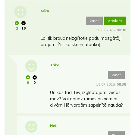
Miko
Ziņot
Atbildēt
2
16
18.07.2025.
08:38
Lai tik brauc neizglītotie podu mazgātāji
projām. Žēl, ka skrien atpakaļ.
Triko
Ziņot
9
0
18.07.2025.
08:38
Un kas tad Tev, izglītotajam, vietas
maz? Vai daudz rūmes aizņem ar
divām Hārvardām sapelnītā nauda?
Hei,