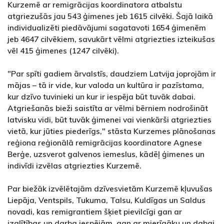
Kurzemē ar remigrācijas koordinatora atbalstu
atgriezušās jau 543 ģimenes jeb 1615 cilvēki. Šajā laikā
individualizēti piedāvājumi sagatavoti 1654 ģimenēm
jeb 4647 cilvēkiem, savukārt vēlmi atgriezties izteikušas
vēl 415 ģimenes (1247 cilvēki).
"Par spīti gadiem ārvalstīs, daudziem Latvija joprojām ir
mājas – tā ir vide, kur valoda un kultūra ir pazīstama,
kur dzīvo tuvinieki un kur ir iespēja būt tuvāk dabai.
Atgriešanās bieži saistīta ar vēlmi bērniem nodrošināt
latvisku vidi, būt tuvāk ģimenei vai vienkārši atgriezties
vietā, kur jūties piederīgs," stāsta Kurzemes plānošanas
reģiona reģionālā remigrācijas koordinatore Agnese
Berģe, uzsverot galvenos iemeslus, kādēļ ģimenes un
indivīdi izvēlas atgriezties Kurzemē.
Par biežāk izvēlētajām dzīvesvietām Kurzemē kļuvušas
Liepāja, Ventspils, Tukuma, Talsu, Kuldīgas un Saldus
novadi, kas remigrantiem šķiet pievilcīgi gan ar
izglītības un darba iespējām, gan ar mierīgāku un dabai