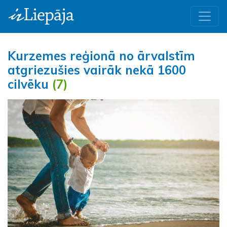
Kurzemes reģionā no ārvalstīm
atgriezušies vairāk nekā 1600
cilvēku
(7)