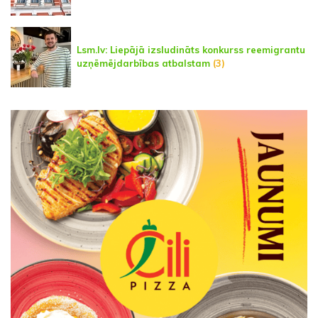
Lsm.lv: Liepājā izsludināts konkurss reemigrantu
uzņēmējdarbības atbalstam
(3)