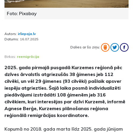
Foto: Pixabay
Autors:
irliepaja.lv
Datums:
16.07.2025
Dalies ar šo ziņu:
Birkas:
reemigrācija
2025. gada pirmajā pusgadā Kurzemes reģionā pēc
dzīves ārvalstīs atgriezušās 38 ģimenes jeb 112
cilvēki, un vēl 29 ģimenes (93 cilvēki) pašlaik apsver
iespēju atgriezties. Šajā laika posmā individualizēti
piedāvājumi izstrādāti 108 ģimenēm jeb 316
cilvēkiem, kuri interesējas par dzīvi Kurzemē, informē
Agnese Berģe, Kurzemes plānošanas reģiona
reģionālā remigrācijas koordinatore.
Kopumā no 2018. gada marta līdz 2025. gada jūnijam