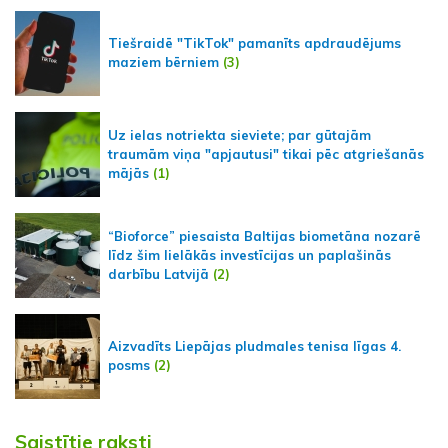
Tiešraidē "TikTok" pamanīts apdraudējums
maziem bērniem
(3)
Uz ielas notriekta sieviete; par gūtajām
traumām viņa "apjautusi" tikai pēc atgriešanās
mājās
(1)
“Bioforce” piesaista Baltijas biometāna nozarē
līdz šim lielākās investīcijas un paplašinās
darbību Latvijā
(2)
Aizvadīts Liepājas pludmales tenisa līgas 4.
posms
(2)
Saistītie raksti