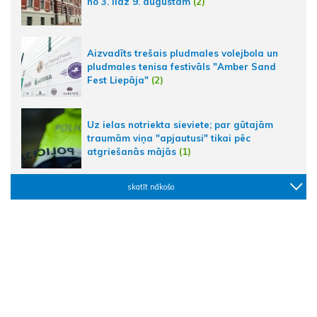
no 3. līdz 9. augustam
(2)
Aizvadīts trešais pludmales volejbola un
pludmales tenisa festivāls "Amber Sand
Fest Liepāja"
(2)
Uz ielas notriekta sieviete; par gūtajām
traumām viņa "apjautusi" tikai pēc
atgriešanās mājās
(1)
skatīt nākošo