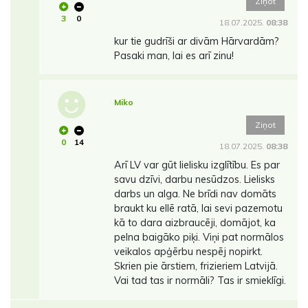
Ziņot
3
0
18.07.2025.
08:38
kur tie gudrīši ar divām Hārvardām?
Pasaki man, lai es arī zinu!
Miko
Ziņot
0
14
18.07.2025.
08:38
Arī LV var gūt lielisku izglītību. Es par
savu dzīvi, darbu nesūdzos. Lielisks
darbs un alga. Ne brīdi nav domāts
braukt ku ellē ratā, lai sevi pazemotu
kā to dara aizbraucēji, domājot, ka
pelna baigāko piķi. Viņi pat normālos
veikalos apģērbu nespēj nopirkt.
Skrien pie ārstiem, frizieriem Latvijā.
Vai tad tas ir normāli? Tas ir smieklīgi.