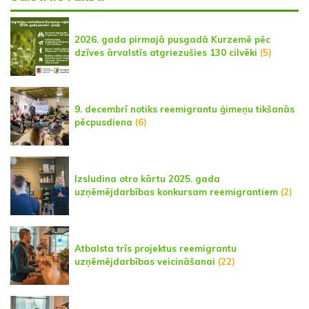
2026. gada pirmajā pusgadā Kurzemē pēc
dzīves ārvalstīs atgriezušies 130 cilvēki
(5)
9. decembrī notiks reemigrantu ģimeņu tikšanās
pēcpusdiena
(6)
Izsludina otro kārtu 2025. gada
uzņēmējdarbības konkursam reemigrantiem
(2)
Atbalsta trīs projektus reemigrantu
uzņēmējdarbības veicināšanai
(22)