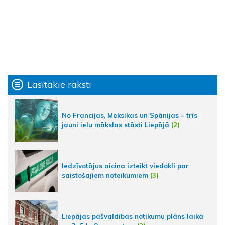
Lasītākie raksti
No Francijas, Meksikas un Spānijas – trīs
jauni ielu mākslas stāsti Liepājā
(2)
Iedzīvotājus aicina izteikt viedokli par
saistošajiem noteikumiem
(3)
Liepājas pašvaldības notikumu plāns laikā