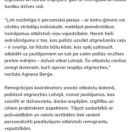
tuvāku dzīves vidi.
"Ļoti nozīmīga ir personiska pieeja – ar katru ģimeni vai
cilvēku strādāju individuāli, meklējot piemērotākos
risinājumus atbilstoši viņu vajadzībām. Nereti tieši
iedrošinājums ir tas, kas palīdz uzsākt atgriešanās ceļu
– ir svarīgi, lai līdzās būtu kāds, kas spēj uzklausīt,
atbildēt uz jautājumiem un soli pa solim palīdz virzīties
pretim mērķim – dzīvot atkal Latvijā. Šo atbalstu cenšos
sniegt ikvienam, kurš apsver iespēju atgriezties,"
norāda Agnese Berģe.
Remigrācijas koordinators sniedz atbalstu ikdienā,
palīdzot atgriezties Latvijā, risinot jautājumus, kas
saistīti ar dzīvesvietu, darba iespējām, izglītību un
citiem praktiskiem aspektiem. Tāpat sadarbībā ar
pašvaldībām un valsts iestādēm tiek veidoti
personalizēti piedāvājumi atbilstoši remigrantu
vajadzībām.