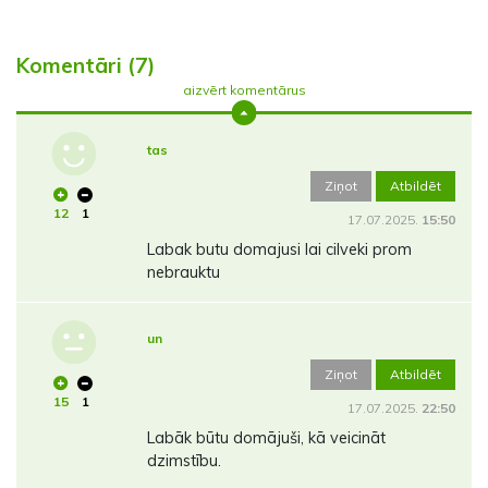
Komentāri (7)
aizvērt komentārus
tas
Ziņot
Atbildēt
12
1
17.07.2025.
15:50
Labak butu domajusi lai cilveki prom
nebrauktu
un
Ziņot
Atbildēt
15
1
17.07.2025.
22:50
Labāk būtu domājuši, kā veicināt
dzimstību.