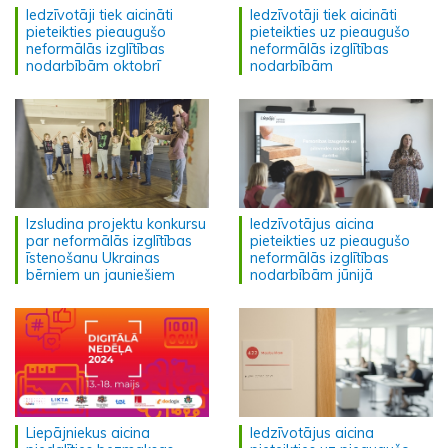
Iedzīvotāji tiek aicināti
Iedzīvotāji tiek aicināti
pieteikties pieaugušo
pieteikties uz pieaugušo
neformālās izglītības
neformālās izglītības
nodarbībām oktobrī
nodarbībām
Izsludina projektu konkursu
Iedzīvotājus aicina
par neformālās izglītības
pieteikties uz pieaugušo
īstenošanu Ukrainas
neformālās izglītības
bērniem un jauniešiem
nodarbībām jūnijā
Liepājniekus aicina
Iedzīvotājus aicina