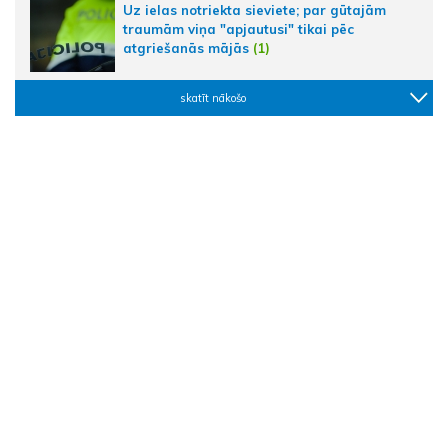
Uz ielas notriekta sieviete; par gūtajām
traumām viņa "apjautusi" tikai pēc
atgriešanās mājās
(1)
skatīt nākošo