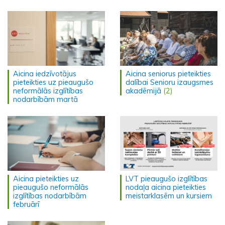
Aicina iedzīvotājus
Aicina seniorus pieteikties
pieteikties uz pieaugušo
dalībai Senioru izaugsmes
neformālās izglītības
akadēmijā
(2)
nodarbībām martā
Aicina pieteikties uz
LVT pieaugušo izglītības
pieaugušo neformālās
nodaļa aicina pieteikties
izglītības nodarbībām
meistarklasēm un kursiem
februārī