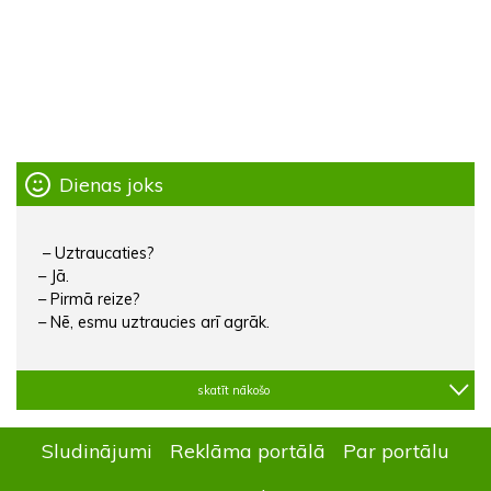
Dienas joks
– Uztraucaties?
– Jā.
– Pirmā reize?
– Nē, esmu uztraucies arī agrāk.
skatīt nākošo
Sludinājumi
Reklāma portālā
Par portālu