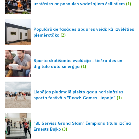
uzstāsies ar pasaules vadošajiem čellistiem
(1)
Populārākie fasādes apdares veidi: kā izvēlēties
piemērotāko
(2)
Sporta skatīšanās evolūcija - tiešraides un
digitālo datu sinerģija
(1)
Liepājas pludmalē piekto gadu norisināsies
sporta festivāls "Beach Games Liepaja"
(1)
"BL Serviss Grand Slam" čempiona titulu izcīna
Ernests Buļko
(3)