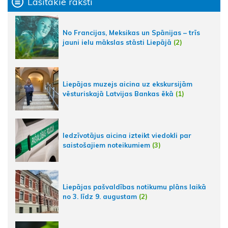
Lasītākie raksti
No Francijas, Meksikas un Spānijas – trīs
jauni ielu mākslas stāsti Liepājā
(2)
Liepājas muzejs aicina uz ekskursijām
vēsturiskajā Latvijas Bankas ēkā
(1)
Iedzīvotājus aicina izteikt viedokli par
saistošajiem noteikumiem
(3)
Liepājas pašvaldības notikumu plāns laikā
no 3. līdz 9. augustam
(2)