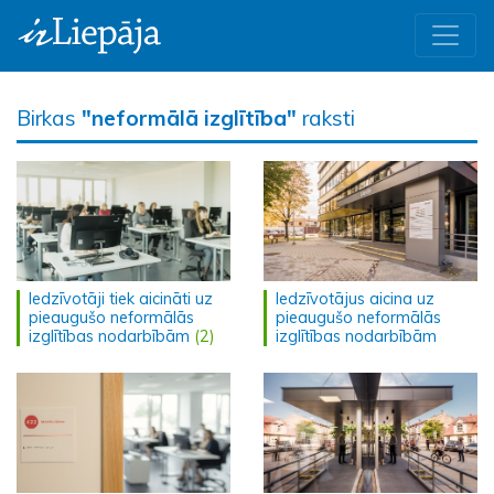
Birkas
"neformālā izglītība"
raksti
Iedzīvotāji tiek aicināti uz
Iedzīvotājus aicina uz
pieaugušo neformālās
pieaugušo neformālās
izglītības nodarbībām
(2)
izglītības nodarbībām