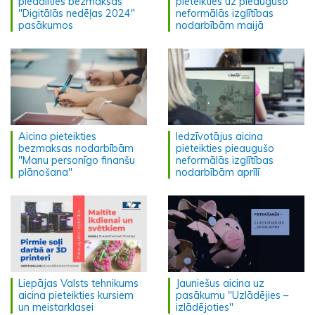
piedalīties bezmaksas
pieteikties uz pieaugušo
"Digitālās nedēļas 2024"
neformālās izglītības
pasākumos
nodarbībām maijā
Aicina pieteikties
Iedzīvotājus aicina
bezmaksas nodarbībām
pieteikties pieaugušo
"Manu personīgo finanšu
neformālās izglītības
plānošana"
nodarbībām aprīlī
Liepājas Valsts tehnikums
Jauniešus aicina uz
aicina pieteikties kursiem
pasākumu "Uzlādējies –
un meistarklasei
izlādējoties"