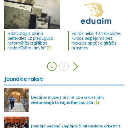
Iedzīvotājus aicina
Vairāk nekā 40 tiešsaistes
pieteikties uz pieaugušo
kursos iespējams bez
neformālās izglītības
maksas apgūt digitālās
nodarbībām janvārī
(2)
prasmes
1
2
Jaunākie raksti
Liepājas muzejs aicina uz ekskursijām
vēsturiskajā Latvijas Bankas ēkā
(1)
Jaunajā sezonā Liepājas Simfoniskais orķestris