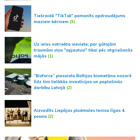
Tiešraidē "TikTok" pamanīts apdraudējums
maziem bērniem
(3)
Uz ielas notriekta sieviete; par gūtajām
traumām viņa "apjautusi" tikai pēc atgriešanās
mājās
(1)
“Bioforce” piesaista Baltijas biometāna nozarē
līdz šim lielākās investīcijas un paplašinās
darbību Latvijā
(2)
Aizvadīts Liepājas pludmales tenisa līgas 4.
posms
(2)