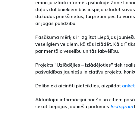
emociju izlādi informēs psiholoģe Zane Lobā
daļas dalībniekiem būs iespēja izlādēt savas
dažādus priekšmetus, turpretim pēc tā varēs 
ar jogas palīdzību.
Pasākuma mērķis ir izglītot Liepājas jaunie
veselīgiem veidiem, kā tās izlādēt. Kā arī tik
par mentālo veselību un tās labvēlību.
Projekts "Uzlādējies – izlādējoties" tiek real
pašvaldības jauniešu iniciatīvu projektu konk
Dalībnieki aicināti pieteikties, aizpildot
anket
Aktuālajai informācijai par šo un citiem pa
sekot Liepājas jauniešu padomes
Instagram