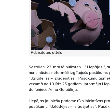
Publicitātes attēls
Sestdien, 23. martā pulksten 13 Liepājas "Ja
norisināsies neformāli izglītojošs pasākums 
"Uzlādējies – izlādējoties". Pasākumu apmeklē
vecumā no 13 līdz 25 gadiem, informēja Lie
dalībniece Anna Galbāliņa.
Liepājas jauniešu padome rīko iniciatīvas pro
pasākumu "Uzlādējies – izlādējoties". Pasā