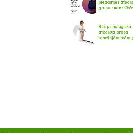
piedalīties atbal
grupu nodarbībā
Būs psiholoģiskā
atbalsta grupa
topošajām māmi