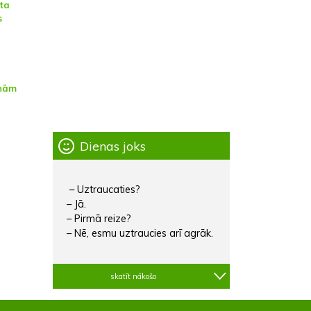
sta
s
ņām
Dienas joks
– Uztraucaties?
– Jā.
– Pirmā reize?
– Nē, esmu uztraucies arī agrāk.
skatīt nākošo