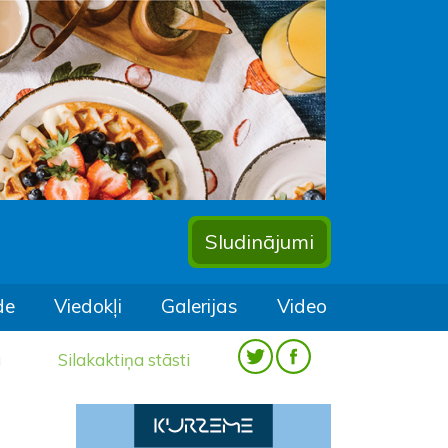
Sludinājumi
de
Viedokļi
Galerijas
Video
a
Silakaktiņa stāsti