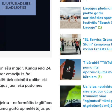
Liepājas pludmal
piekto gadu
norisināsies spor
festivāls "Beach
Liepaja"
(1)
"BL Serviss Gran
Slam" čempiona t
izcīna Ernests Bu
Tiešraidē "TikTo
pamanīts
uniešu māja", Kungu ielā 24,
apdraudējums m
par emociju izlādi
bērniem
(3)
t tiek aicināti dalībnieki
pājas jauniešu padomes
Uz ielas notriekt
sieviete; par gūt
traumām viņa
"apjautusi" tikai 
jektu – neformālās izglītības
atgriešanās māj
kuma gaitā apmeklētājus par