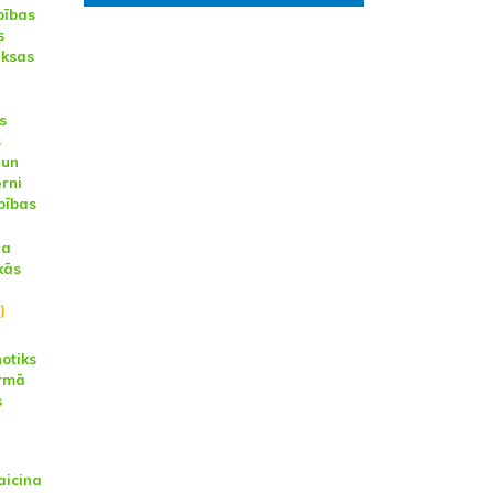
bības
s
aksas
s
s
 un
rni
bības
na
kās
)
otiks
irmā
s
aicina