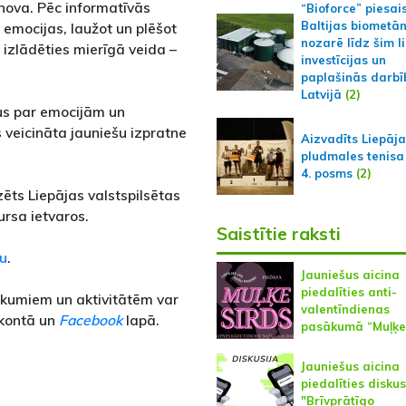
nova. Pēc informatīvās
“Bioforce” piesai
Baltijas biometā
 emocijas, laužot un plēšot
nozarē līdz šim l
izlādēties mierīgā veida –
investīcijas un
paplašinās darbī
Latvijā
(2)
šus par emocijām un
s veicināta jauniešu izpratne
Aizvadīts Liepāj
pludmales tenisa
4. posms
(2)
izēts Liepājas valstspilsētas
ursa ietvaros.
Saistītie raksti
u
.
Jauniešus aicina
piedalīties anti-
sākumiem un aktivitātēm var
valentīndienas
kontā un
Facebook
lapā.
pasākumā “Muļķe 
Jauniešus aicina
piedalīties diskus
"Brīvprātīgo