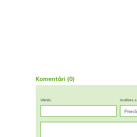
Komentāri (0)
Vārds:
Izvēlies s