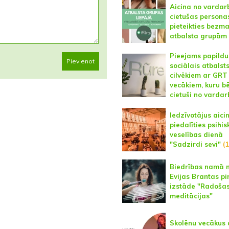
Aicina no vardar
cietušas persona
pieteikties bezm
atbalsta grupām
Pieejams papildu
Pievienot
sociālais atbalst
cilvēkiem ar GRT
vecākiem, kuru bē
cietuši no vardar
Iedzīvotājus aici
piedalīties psihis
veselības dienā
"Sadzirdi sevi"
(1
Biedrības namā n
Evijas Brantas p
izstāde "Radoša
meditācijas"
Skolēnu vecākus 