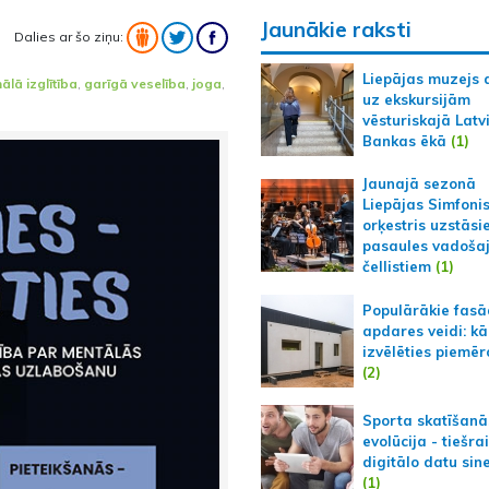
Jaunākie raksti
Dalies ar šo ziņu:
Liepājas muzejs 
ālā izglītība
,
garīgā veselība
,
joga
,
uz ekskursijām
vēsturiskajā Latv
Bankas ēkā
(1)
Jaunajā sezonā
Liepājas Simfoni
orķestris uzstāsi
pasaules vadoša
čellistiem
(1)
Populārākie fas
apdares veidi: kā
izvēlēties piemēr
(2)
Sporta skatīšanā
evolūcija - tiešra
digitālo datu sin
(1)