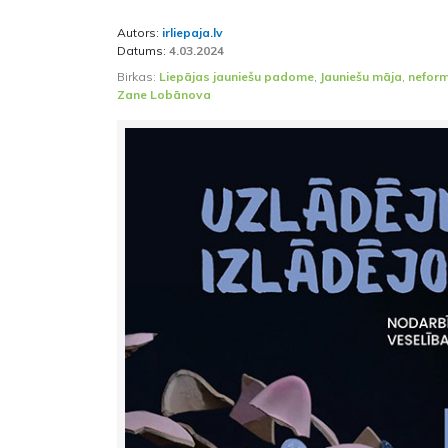
Autors:
irliepaja.lv
Datums:
4.03.2024
Birkas:
Liepājas jauniešu padome
,
Jauniešu māja
,
neform
Zane Lobānova