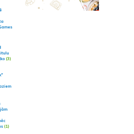
ē
ta
 Games
d
itulu
ļko
(3)
k"
aziem
a
ajām
pēc
ās
(1)