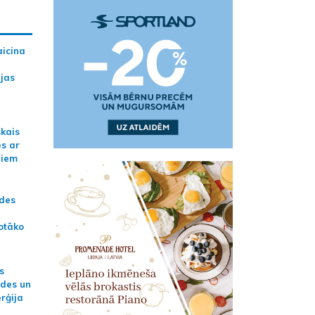
aicina
ijas
skais
es ar
jiem
ādes
otāko
s
ides un
erģija