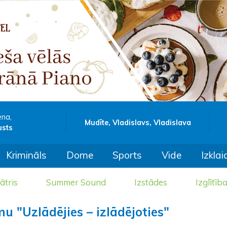
ena,
Mudīte, Vladislavs, Vladislava
usts
Krimināls
Dome
Sports
Vide
Izklai
ātris
Summer Sound
Izstādes
Izglītīb
u "Uzlādējies – izlādējoties"