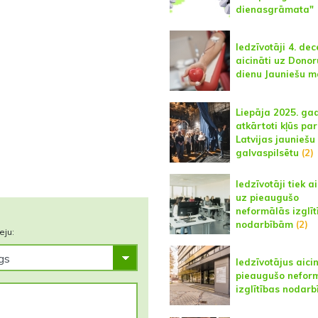
dienasgrāmata"
Iedzīvotāji 4. de
aicināti uz Donor
dienu Jauniešu m
Liepāja 2025. ga
atkārtoti kļūs par
Latvijas jauniešu
galvaspilsētu
(2)
Iedzīvotāji tiek ai
uz pieaugušo
neformālās izglīt
nodarbībām
(2)
eju:
Iedzīvotājus aici
pieaugušo nefor
izglītības nodar