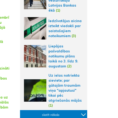
vēsturiskajā
Latvijas Bankas
ēkā
(1)
cembrī
Iedzīvotājus aicina
u
izteikt viedokli par
ājā
saistošajiem
noteikumiem
(3)
dā
Liepājas
pašvaldības
notikumu plāns
laikā no 3. līdz 9.
augustam
(2)
cināti
Uz ielas notriekta
ības
sieviete; par
gūtajām traumām
viņa "apjautusi"
tikai pēc
na uz
atgriešanās mājās
mālās
(1)
bībām
skatīt nākošo