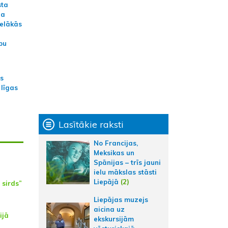
sta
na
ielākās
bu
as
 līgas
Lasītākie raksti
No Francijas,
Meksikas un
Spānijas – trīs jauni
ielu mākslas stāsti
Liepājā
(2)
sirds”
Liepājas muzejs
aicina uz
ijā
ekskursijām