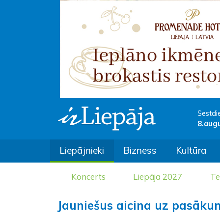
Sestdi
8.aug
Liepājnieki
Bizness
Kultūra
Koncerts
Liepāja 2027
Te
Jauniešus aicina uz pasākum