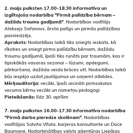
2. maijs pulksten 17.00-18.30
informatīva un
izglītojoša nodarbība "Pirmā palīdzība bērnam –
dažādu traumu gadījumā"
. Nodarbības vadītājs
Aleksejs Safonovs, ārsta palīgs un pirmās palīdzības
pasniedzējs.
Apraksts:
Nodarbības laikā tiks sniegts ieskats, kā
rīkoties un sniegt pirmo palīdzību bērnam, dažādu
traumu gadījumā, īpaši tiks runāts par traumām, kas ir
tipiskākās vasaras sezonai – lūzumi, apdegumi,
pārkaršana, dažāda veida brūces utt. Nodarbības laikā
būs iespēja uzdot jautājumus un saņemt atbildes.
Mērķauditorija:
vecāki, īpaši aicināti pirmsskolas
vecuma bērnu vecāki un nometņu pedagogi
Pieteikšanās:
līdz 30. aprīlim
7. maijs pulksten 16.00-17.30 informatīva nodarbība
"Pirmā darba pieredze skolēnam"
. Nodarbības
vadītājas Solvita Vītola, karjeras konsultante un Dace
Baumane, Nodarbinātības valsts aģentūras Liepājas