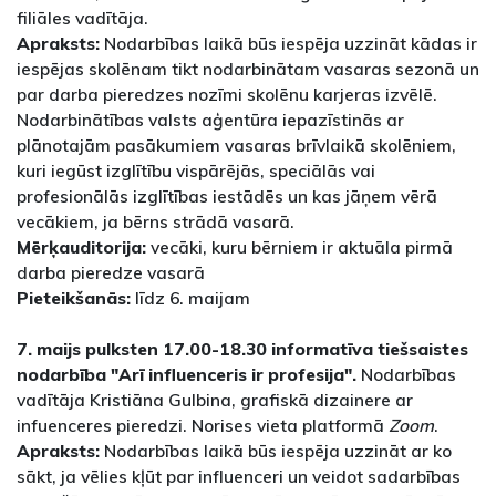
filiāles vadītāja.
Apraksts:
Nodarbības laikā būs iespēja uzzināt kādas ir
iespējas skolēnam tikt nodarbinātam vasaras sezonā un
par darba pieredzes nozīmi skolēnu karjeras izvēlē.
Nodarbinātības valsts aģentūra iepazīstinās ar
plānotajām pasākumiem vasaras brīvlaikā skolēniem,
kuri iegūst izglītību vispārējās, speciālās vai
profesionālās izglītības iestādēs un kas jāņem vērā
vecākiem, ja bērns strādā vasarā.
Mērķauditorija:
vecāki, kuru bērniem ir aktuāla pirmā
darba pieredze vasarā
Pieteikšanās:
līdz 6. maijam
7. maijs pulksten 17.00-18.30 informatīva tiešsaistes
nodarbība "Arī influenceris ir profesija".
Nodarbības
vadītāja Kristiāna Gulbina, grafiskā dizainere ar
infuenceres pieredzi. Norises vieta platformā
Zoom
.
Apraksts:
Nodarbības laikā būs iespēja uzzināt ar ko
sākt, ja vēlies kļūt par influenceri un veidot sadarbības