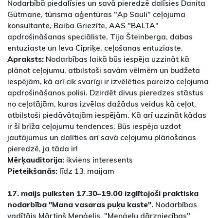
Nodarbībā piedalīsies un savā pieredzē dalīsies Danita
Gūtmane, tūrisma aģentūras "Ap Sauli" ceļojuma
konsultante, Baiba Griezīte, AAS "BALTA"
apdrošināšanas speciāliste, Tija Šteinberga, dabas
entuziaste un Ieva Cipriķe, ceļošanas entuziaste.
Apraksts:
Nodarbības laikā būs iespēja uzzināt kā
plānot ceļojumu, atbilstoši savām vēlmēm un budžeta
iespējām, kā arī cik svarīgi ir izvēlēties pareizo ceļojuma
apdrošināšanos polisi. Dzirdēt divus pieredzes stāstus
no ceļotājām, kuras izvēlas dažādus veidus kā ceļot,
atbilstoši piedāvātajām iespējām. Kā arī uzzināt kādas
ir šī brīža ceļojumu tendences. Būs iespēja uzdot
jautājumus un dalīties arī savā ceļojumu plānošanas
pieredzē, ja tāda ir!
Mērķauditorija:
ikviens interesents
Pieteikšanās:
līdz 13. maijam
17. maijs pulksten 17.30–19.00 izglītojoši praktiska
nodarbība "Mana vasaras puķu kaste".
Nodarbības
vadītājs Mārtiņš Meņģeļis, "Meņģelu dārzniecības"