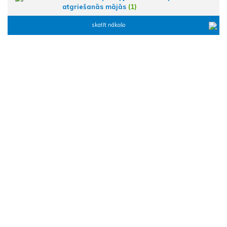
atgriešanās mājās
(1)
skatīt nākošo