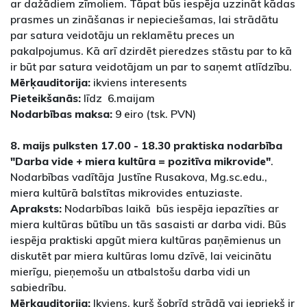
ar dažādiem zīmoliem. Tāpat būs iespēja uzzināt kādas
prasmes un zināšanas ir nepieciešamas, lai strādātu
par satura veidotāju un reklamētu preces un
pakalpojumus. Kā arī dzirdēt pieredzes stāstu par to kā
ir būt par satura veidotājam un par to saņemt atlīdzību.
Mērķauditorija:
ikviens interesents
Pieteikšanās:
līdz 6.maijam
Nodarbības maksa:
9 eiro (tsk. PVN)
8. maijs pulksten 17.00 - 18.30 praktiska nodarbība
"Darba vide + miera kultūra = pozitīva mikrovide"
.
Nodarbības vadītāja Justīne Rusakova, Mg.sc.edu.,
miera kultūrā balstītas mikrovides entuziaste.
Apraksts:
Nodarbības laikā būs iespēja iepazīties ar
miera kultūras būtību un tās sasaisti ar darba vidi. Būs
iespēja praktiski apgūt miera kultūras paņēmienus un
diskutēt par miera kultūras lomu dzīvē, lai veicinātu
mierīgu, pieņemošu un atbalstošu darba vidi un
sabiedrību.
Mērķauditorija:
Ikviens, kurš šobrīd strādā vai iepriekš ir