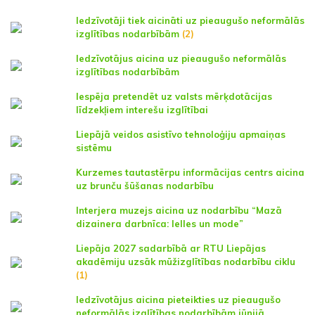
Iedzīvotāji tiek aicināti uz pieaugušo neformālās
izglītības nodarbībām
(2)
Iedzīvotājus aicina uz pieaugušo neformālās
izglītības nodarbībām
Iespēja pretendēt uz valsts mērķdotācijas
līdzekļiem interešu izglītībai
Liepājā veidos asistīvo tehnoloģiju apmaiņas
sistēmu
Kurzemes tautastērpu informācijas centrs aicina
uz brunču šūšanas nodarbību
Interjera muzejs aicina uz nodarbību “Mazā
dizainera darbnīca: lelles un mode”
Liepāja 2027 sadarbībā ar RTU Liepājas
akadēmiju uzsāk mūžizglītības nodarbību ciklu
(1)
Iedzīvotājus aicina pieteikties uz pieaugušo
neformālās izglītības nodarbībām jūnijā