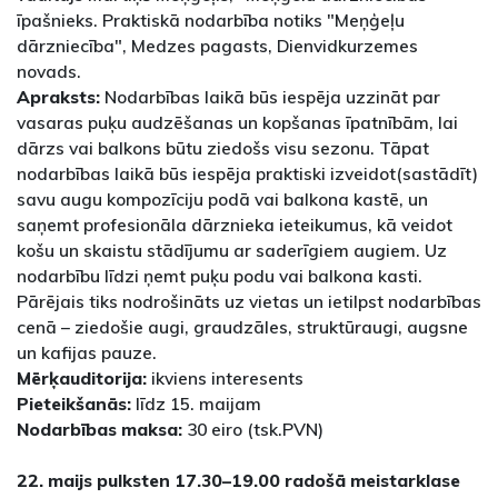
īpašnieks. Praktiskā nodarbība notiks "Meņģeļu
dārzniecība", Medzes pagasts, Dienvidkurzemes
novads.
Apraksts:
Nodarbības laikā būs iespēja uzzināt par
vasaras puķu audzēšanas un kopšanas īpatnībām, lai
dārzs vai balkons būtu ziedošs visu sezonu. Tāpat
nodarbības laikā būs iespēja praktiski izveidot(sastādīt)
savu augu kompozīciju podā vai balkona kastē, un
saņemt profesionāla dārznieka ieteikumus, kā veidot
košu un skaistu stādījumu ar saderīgiem augiem. Uz
nodarbību līdzi ņemt puķu podu vai balkona kasti.
Pārējais tiks nodrošināts uz vietas un ietilpst nodarbības
cenā – ziedošie augi, graudzāles, struktūraugi, augsne
un kafijas pauze.
Mērķauditorija:
ikviens interesents
Pieteikšanās:
līdz 15. maijam
Nodarbības maksa:
30 eiro (tsk.PVN)
22. maijs pulksten 17.30–19.00 radošā meistarklase