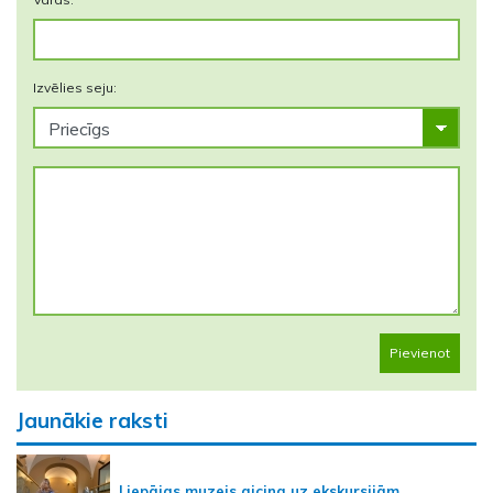
Izvēlies seju:
Pievienot
Jaunākie raksti
Liepājas muzejs aicina uz ekskursijām