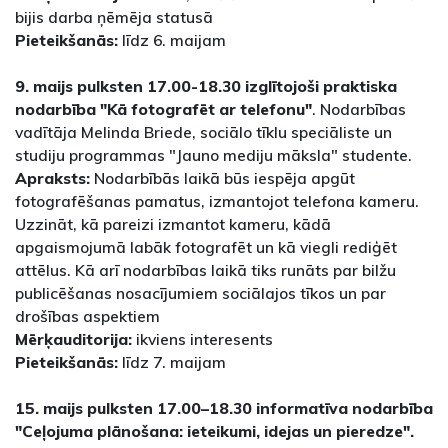
bijis darba ņēmēja statusā
Pieteikšanās:
līdz 6. maijam
9. maijs pulksten 17.00-18.30 izglītojoši praktiska
nodarbība "Kā fotografēt ar telefonu"
. Nodarbības
vadītāja Melinda Briede, sociālo tīklu speciāliste un
studiju programmas "Jauno mediju māksla" studente.
Apraksts:
Nodarbībās laikā būs iespēja apgūt
fotografēšanas pamatus, izmantojot telefona kameru.
Uzzināt, kā pareizi izmantot kameru, kādā
apgaismojumā labāk fotografēt un kā viegli rediģēt
attēlus. Kā arī nodarbības laikā tiks runāts par bilžu
publicēšanas nosacījumiem sociālajos tīkos un par
drošības aspektiem
Mērķauditorija:
ikviens interesents
Pieteikšanās:
līdz 7. maijam
15. maijs pulksten 17.00–18.30 informatīva nodarbība
"Ceļojuma plānošana: ieteikumi, idejas un pieredze".