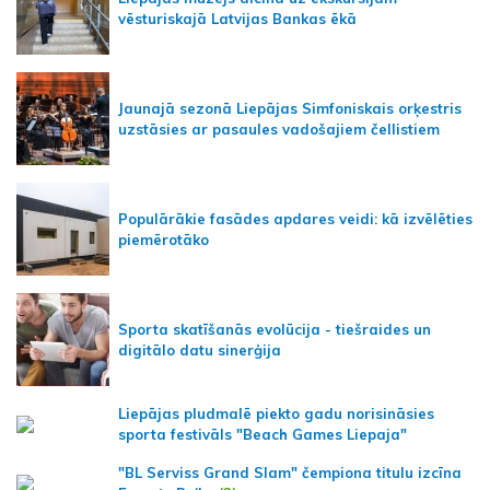
vēsturiskajā Latvijas Bankas ēkā
Jaunajā sezonā Liepājas Simfoniskais orķestris
uzstāsies ar pasaules vadošajiem čellistiem
Populārākie fasādes apdares veidi: kā izvēlēties
piemērotāko
Sporta skatīšanās evolūcija - tiešraides un
digitālo datu sinerģija
Liepājas pludmalē piekto gadu norisināsies
sporta festivāls "Beach Games Liepaja"
"BL Serviss Grand Slam" čempiona titulu izcīna