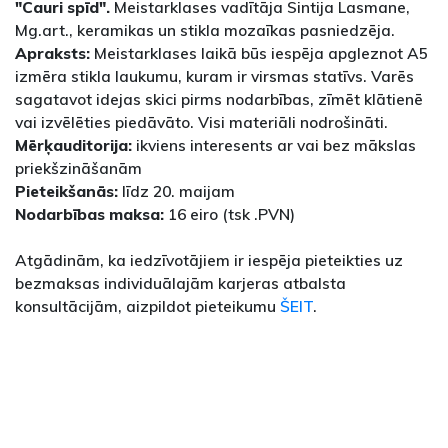
"Cauri spīd".
Meistarklases vadītāja Sintija Lasmane,
Mg.art., keramikas un stikla mozaīkas pasniedzēja.
Apraksts:
Meistarklases laikā būs iespēja apgleznot A5
izmēra stikla laukumu, kuram ir virsmas statīvs. Varēs
sagatavot idejas skici pirms nodarbības, zīmēt klātienē
vai izvēlēties piedāvāto. Visi materiāli nodrošināti.
Mērķauditorija:
ikviens interesents ar vai bez mākslas
priekšzināšanām
Pieteikšanās:
līdz 20. maijam
Nodarbības maksa:
16 eiro (tsk .PVN)
Atgādinām, ka iedzīvotājiem ir iespēja pieteikties uz
bezmaksas individuālajām karjeras atbalsta
konsultācijām, aizpildot pieteikumu
ŠEIT
.