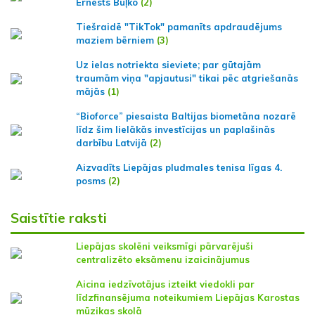
Ernests Buļko
(2)
Tiešraidē "TikTok" pamanīts apdraudējums
maziem bērniem
(3)
Uz ielas notriekta sieviete; par gūtajām
traumām viņa "apjautusi" tikai pēc atgriešanās
mājās
(1)
“Bioforce” piesaista Baltijas biometāna nozarē
līdz šim lielākās investīcijas un paplašinās
darbību Latvijā
(2)
Aizvadīts Liepājas pludmales tenisa līgas 4.
posms
(2)
Saistītie raksti
Liepājas skolēni veiksmīgi pārvarējuši
centralizēto eksāmenu izaicinājumus
Aicina iedzīvotājus izteikt viedokli par
līdzfinansējuma noteikumiem Liepājas Karostas
mūzikas skolā