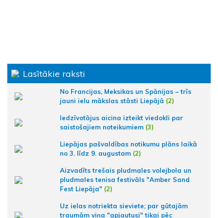
Lasītākie raksti
No Francijas, Meksikas un Spānijas – trīs
jauni ielu mākslas stāsti Liepājā
(2)
Iedzīvotājus aicina izteikt viedokli par
saistošajiem noteikumiem
(3)
Liepājas pašvaldības notikumu plāns laikā
no 3. līdz 9. augustam
(2)
Aizvadīts trešais pludmales volejbola un
pludmales tenisa festivāls "Amber Sand
Fest Liepāja"
(2)
Uz ielas notriekta sieviete; par gūtajām
traumām viņa "apjautusi" tikai pēc