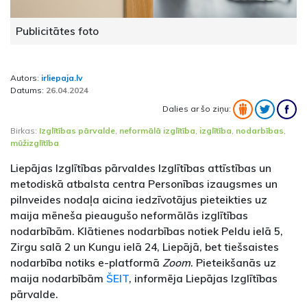
Publicitātes foto
Autors:
irliepaja.lv
Datums:
26.04.2024
Dalies ar šo ziņu:
Birkas:
Izglītības pārvalde
,
neformālā izglītība
,
izglītība
,
nodarbības
,
mūžizglītība
Liepājas Izglītības pārvaldes Izglītības attīstības un
metodiskā atbalsta centra Personības izaugsmes un
pilnveides nodaļa aicina iedzīvotājus pieteikties uz
maija mēneša pieaugušo neformālās izglītības
nodarbībām. Klātienes nodarbības notiek Peldu ielā 5,
Zirgu salā 2 un Kungu ielā 24, Liepājā, bet tiešsaistes
nodarbība notiks e-platformā
Zoom
. Pieteikšanās uz
maija nodarbībām
ŠEIT
, informēja Liepājas Izglītības
pārvalde.