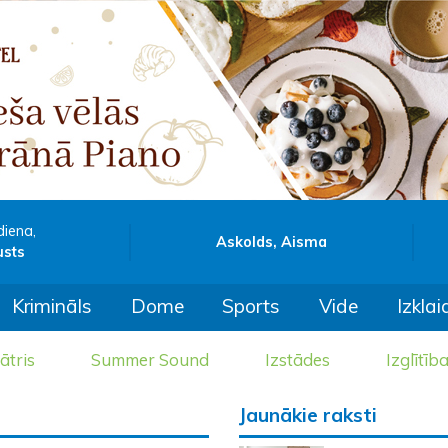
diena,
Askolds, Aisma
usts
Krimināls
Dome
Sports
Vide
Izklai
ātris
Summer Sound
Izstādes
Izglītīb
Jaunākie raksti