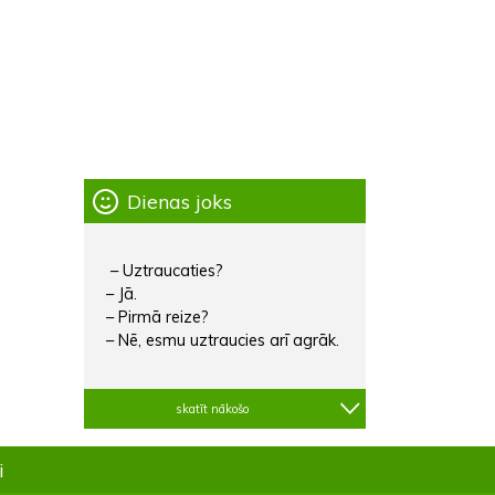
Dienas joks
– Uztraucaties?
– Jā.
– Pirmā reize?
– Nē, esmu uztraucies arī agrāk.
skatīt nākošo
i