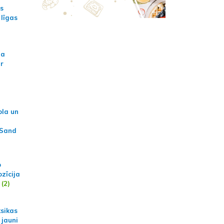
as
 līgas
na
ar
ola un
 Sand
p
zīcija
(2)
ksikas
 jauni