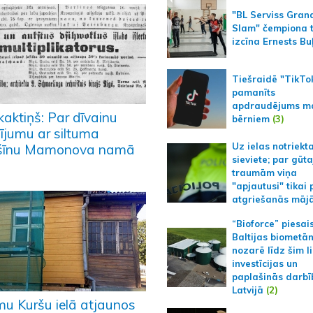
"BL Serviss Gran
Slam" čempiona t
izcīna Ernests Bu
Tiešraidē "TikTo
pamanīts
apdraudējums m
kaktiņš: Par dīvainu
bērniem
(3)
ījumu ar siltuma
Uz ielas notriekt
īnu Mamonova namā
sieviete; par gūt
traumām viņa
"apjautusi" tikai 
atgriešanās māj
“Bioforce” piesai
Baltijas biometā
nozarē līdz šim l
investīcijas un
paplašinās darbī
Latvijā
(2)
u Kuršu ielā atjaunos