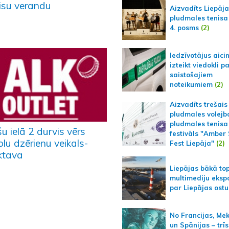
visu verandu
Aizvadīts Liepāj
pludmales tenisa
4. posms
(2)
Iedzīvotājus aici
izteikt viedokli p
saistošajiem
noteikumiem
(2)
Aizvadīts trešais
pludmales volejb
pludmales tenisa
u ielā 2 durvis vērs
festivāls "Amber
lu dzērienu veikals-
Fest Liepāja"
(2)
iktava
Liepājas bākā to
multimediju ekspo
par Liepājas ostu
No Francijas, Me
un Spānijas – trīs