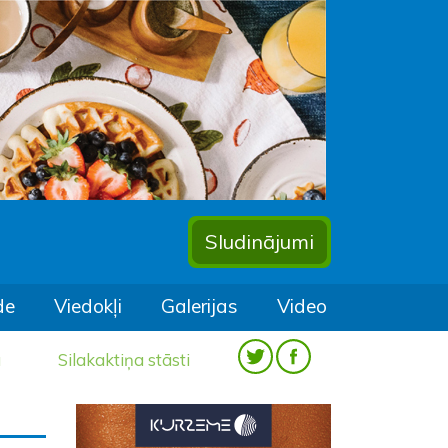
Sludinājumi
de
Viedokļi
Galerijas
Video
a
Silakaktiņa stāsti