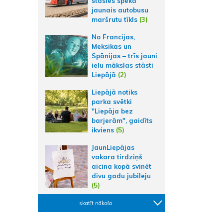
stāsies spēkā
jaunais autobusu
maršrutu tīkls
(3)
No Francijas,
Meksikas un
Spānijas – trīs jauni
ielu mākslas stāsti
Liepājā
(2)
Liepājā notiks
parka svētki
"Liepāja bez
barjerām", gaidīts
ikviens
(5)
JaunLiepājas
vakara tirdziņš
aicina kopā svinēt
divu gadu jubileju
(5)
skatīt nākošo