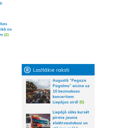
ti
ības
aikā no
am
(2)
Lasītākie raksti
Augustā “Pegaza
Pagalms” aicina uz
10 bezmaksas
koncertiem
Liepājas sirdī
(5)
Liepājā sāks kursēt
pirmie jaunie
elektroautobusi un