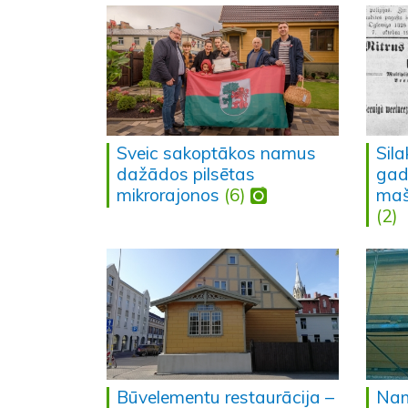
Sveic sakoptākos namus
Sila
dažādos pilsētas
gad
mikrorajonos
(6)
maš
(2)
Būvelementu restaurācija –
Nam