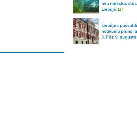
ielu mākslas stās
Liepājā
(2)
Liepājas pašvald
notikumu plāns l
3. līdz 9. august