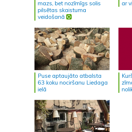
mazs, bet nozīmīgs solis
ar 
pilsētas skaistuma
veidošanā
Puse aptaujāto atbalsta
Kurš
63 koku nociršanu Liedaga
zīmo
ielā
nol