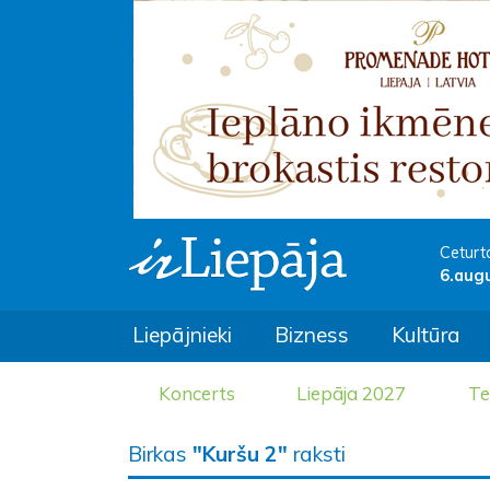
Ceturt
6.aug
Liepājnieki
Bizness
Kultūra
Koncerts
Liepāja 2027
Te
Birkas
"Kuršu 2"
raksti