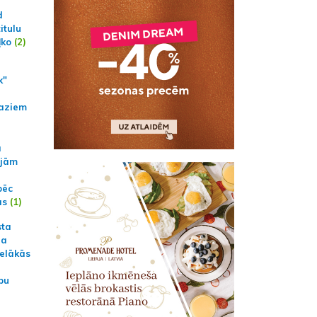
d
itulu
ļko
(2)
k"
aziem
a
ajām
pēc
ās
(1)
sta
na
ielākās
bu