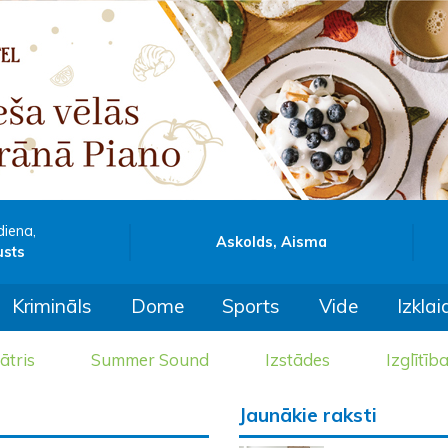
diena,
Askolds, Aisma
usts
Krimināls
Dome
Sports
Vide
Izklai
ātris
Summer Sound
Izstādes
Izglītīb
Jaunākie raksti