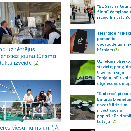
"BL Serviss Gran
Slam" čempiona t
izcīna Ernests Bu
Tiešraidē "TikTo
pamanīts
apdraudējums m
ina uzņēmējus
bērniem
(3)
ienoties jaunu tūrisma
Uz ielas notriekt
duktu izveidē
(2)
sieviete; par gūt
traumām viņa
"apjautusi" tikai 
atgriešanās māj
“Bioforce” piesai
Baltijas biometā
nozarē līdz šim l
investīcijas un
paplašinās darbī
Latvijā
(2)
jeres viesu nams un "JA