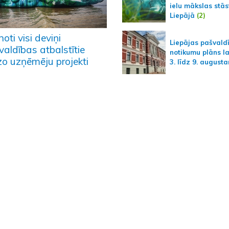
ielu mākslas stās
Liepājā
(2)
noti visi deviņi
Liepājas pašvald
aldības atbalstītie
notikumu plāns l
o uzņēmēju projekti
3. līdz 9. august