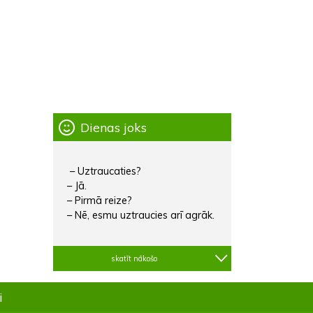
Dienas joks
– Uztraucaties?
– Jā.
– Pirmā reize?
– Nē, esmu uztraucies arī agrāk.
skatīt nākošo
i