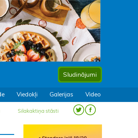
Sludinājumi
de
Viedokļi
Galerijas
Video
a
Silakaktiņa stāsti