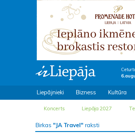
Ceturt
6.aug
Liepājnieki
Bizness
Kultūra
Koncerts
Liepāja 2027
Te
Birkas
"JA Travel"
raksti