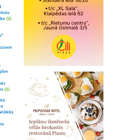
d
itulu
ļko
(2)
k"
aziem
a
ajām
pēc
ās
(1)
sta
na
ielākās
bu