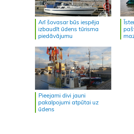
Arī šovasar būs iespēja
Īste
izbaudīt ūdens tūrisma
pašv
piedāvājumu
maz
Pieejami divi jauni
pakalpojumi atpūtai uz
ūdens