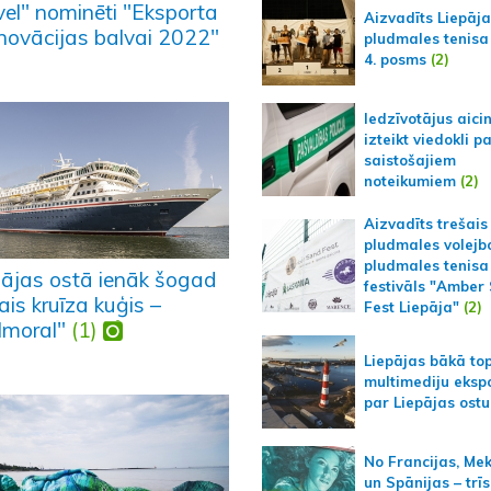
vel" nominēti "Eksporta
Aizvadīts Liepāj
inovācijas balvai 2022"
pludmales tenisa
4. posms
(2)
Iedzīvotājus aici
izteikt viedokli p
saistošajiem
noteikumiem
(2)
Aizvadīts trešais
pludmales volejb
pludmales tenisa
pājas ostā ienāk šogad
festivāls "Amber
ais kruīza kuģis –
Fest Liepāja"
(2)
lmoral"
(1)
Liepājas bākā to
multimediju ekspo
par Liepājas ostu
No Francijas, Me
un Spānijas – trīs