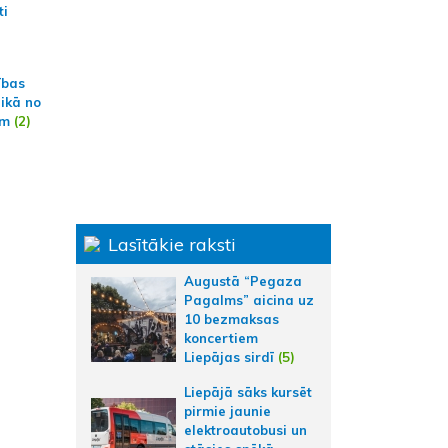
ti
ības
aikā no
am
(2)
Lasītākie raksti
Augustā “Pegaza
Pagalms” aicina uz
10 bezmaksas
koncertiem
Liepājas sirdī
(5)
Liepājā sāks kursēt
pirmie jaunie
elektroautobusi un