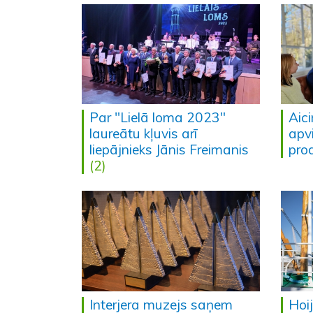
Par "Lielā loma 2023"
Aic
laureātu kļuvis arī
apv
liepājnieks Jānis Freimanis
pro
(2)
Interjera muzejs saņem
Hoi