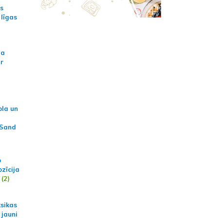
as
 līgas
na
ar
ola un
 Sand
p
zīcija
(2)
ksikas
 jauni