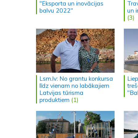
"Eksporta un inovācijas
Tra
balvu 2022"
un 
(3)
Lsm.lv: No grantu konkursa
Lie
līdz vienam no labākajiem
treš
Latvijas tūrisma
"Ba
produktiem
(1)