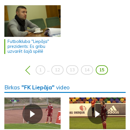
Futbolkluba "Liepāja"
prezidents: Es gribu
uzvarēt šajā spēlē
1
12
13
14
15
...
Birkas
"FK Liepāja"
video