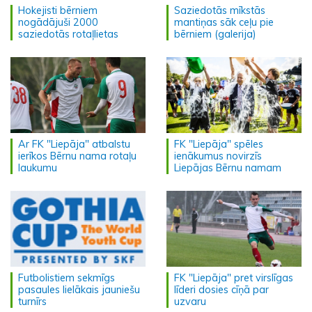
Hokejisti bērniem
Saziedotās mīkstās
nogādājuši 2000
mantiņas sāk ceļu pie
saziedotās rotaļlietas
bērniem (galerija)
Ar FK "Liepāja" atbalstu
FK "Liepāja" spēles
ierīkos Bērnu nama rotaļu
ienākumus novirzīs
laukumu
Liepājas Bērnu namam
Futbolistiem sekmīgs
FK "Liepāja" pret virslīgas
pasaules lielākais jauniešu
līderi dosies cīņā par
turnīrs
uzvaru