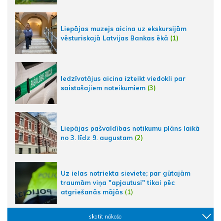
Liepājas muzejs aicina uz ekskursijām
vēsturiskajā Latvijas Bankas ēkā
(1)
Iedzīvotājus aicina izteikt viedokli par
saistošajiem noteikumiem
(3)
Liepājas pašvaldības notikumu plāns laikā
no 3. līdz 9. augustam
(2)
Uz ielas notriekta sieviete; par gūtajām
traumām viņa "apjautusi" tikai pēc
atgriešanās mājās
(1)
skatīt nākošo