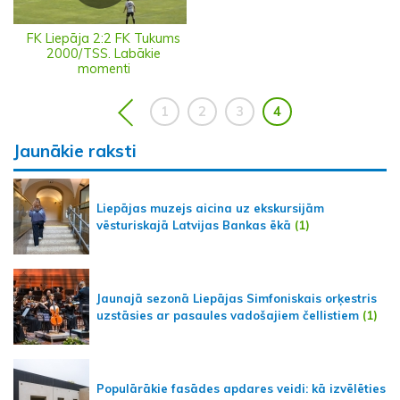
FK Liepāja 2:2 FK Tukums
2000/TSS. Labākie
momenti
1
2
3
4
Jaunākie raksti
Liepājas muzejs aicina uz ekskursijām
vēsturiskajā Latvijas Bankas ēkā
(1)
Jaunajā sezonā Liepājas Simfoniskais orķestris
uzstāsies ar pasaules vadošajiem čellistiem
(1)
Populārākie fasādes apdares veidi: kā izvēlēties