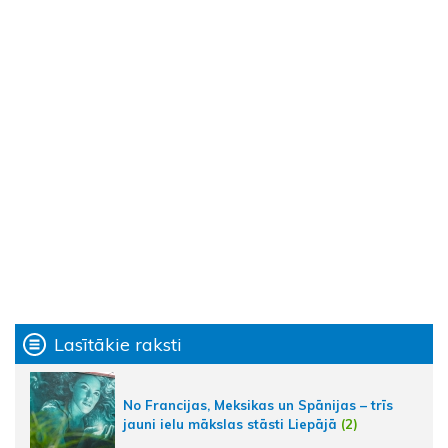
Lasītākie raksti
No Francijas, Meksikas un Spānijas – trīs
jauni ielu mākslas stāsti Liepājā
(2)