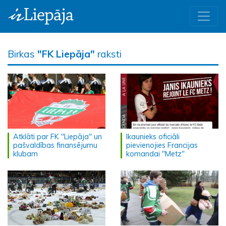
Birkas
"FK Liepāja"
raksti
Atklāti par FK "Liepāja" un
Ikaunieks oficiāli
pašvaldības finansējumu
pievienojies Francijas
klubam
komandai "Metz"