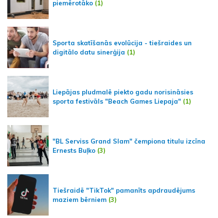
piemērotāko
(1)
Sporta skatīšanās evolūcija - tiešraides un
digitālo datu sinerģija
(1)
Liepājas pludmalē piekto gadu norisināsies
sporta festivāls "Beach Games Liepaja"
(1)
"BL Serviss Grand Slam" čempiona titulu izcīna
Ernests Buļko
(3)
Tiešraidē "TikTok" pamanīts apdraudējums
maziem bērniem
(3)