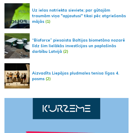
Uz ielas notriekta sieviete; par gūtajām
traumām viņa "apjautusi" tikai pēc atgriešanās
mājās
(1)
“Bioforce” piesaista Baltijas biometāna nozarē
līdz šim lielākās investīcijas un paplašinās
darbību Latvijā
(2)
Aizvadīts Liepājas pludmales tenisa līgas 4.
posms
(2)