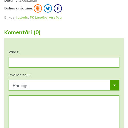
Datums:
17.08.2020
Dalies ar šo ziņu:
Birkas:
futbols
,
FK Liepāja
,
virslīga
Komentāri (0)
Vārds:
Izvēlies seju: