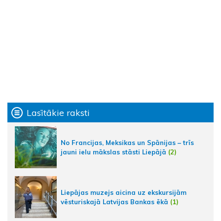
Lasītākie raksti
No Francijas, Meksikas un Spānijas – trīs
jauni ielu mākslas stāsti Liepājā
(2)
Liepājas muzejs aicina uz ekskursijām
vēsturiskajā Latvijas Bankas ēkā
(1)