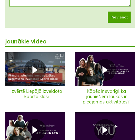
Pievienot
Jaunākie video
Izvērtē Liepājā izveidoto
Kāpēc ir svarīgi, ka
Sporta klasi
jauniešiem laukos ir
pieejamas aktivitātes?