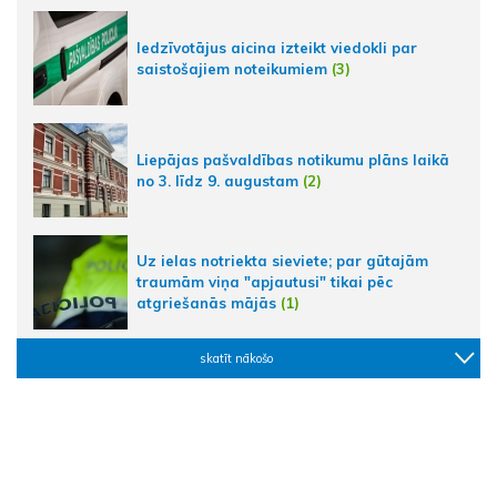
Iedzīvotājus aicina izteikt viedokli par
saistošajiem noteikumiem
(3)
Liepājas pašvaldības notikumu plāns laikā
no 3. līdz 9. augustam
(2)
Uz ielas notriekta sieviete; par gūtajām
traumām viņa "apjautusi" tikai pēc
atgriešanās mājās
(1)
skatīt nākošo