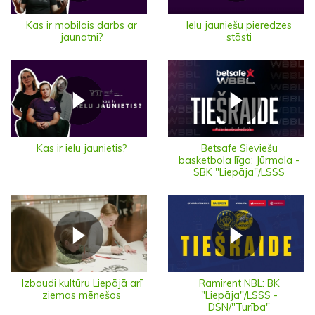
Ielu jauniešu pieredzes
Kas ir mobilais darbs ar
stāsti
jaunatni?
Kas ir ielu jaunietis?
Betsafe Sieviešu
basketbola līga: Jūrmala -
SBK "Liepāja"/LSSS
Izbaudi kultūru Liepājā arī
Ramirent NBL: BK
ziemas mēnešos
"Liepāja"/LSSS -
DSN/"Turība"