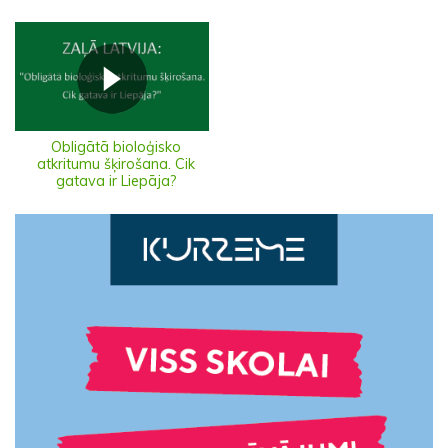
Obligātā bioloģisko
atkritumu šķirošana. Cik
gatava ir Liepāja?