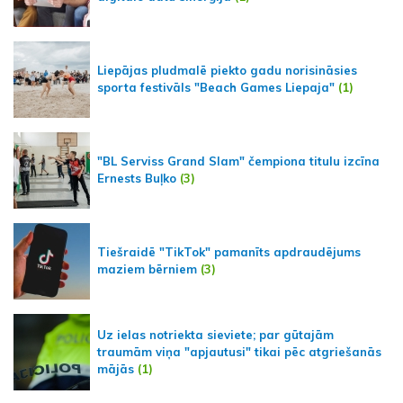
Liepājas pludmalē piekto gadu norisināsies
sporta festivāls "Beach Games Liepaja"
(1)
"BL Serviss Grand Slam" čempiona titulu izcīna
Ernests Buļko
(3)
Tiešraidē "TikTok" pamanīts apdraudējums
maziem bērniem
(3)
Uz ielas notriekta sieviete; par gūtajām
traumām viņa "apjautusi" tikai pēc atgriešanās
mājās
(1)