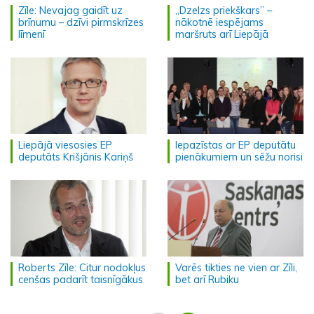
Zīle: Nevajag gaidīt uz
„Dzelzs priekškars” –
brīnumu – dzīvi pirmskrīzes
nākotnē iespējams
līmenī
maršruts arī Liepājā
Liepājā viesosies EP
Iepazīstas ar EP deputātu
deputāts Krišjānis Kariņš
pienākumiem un sēžu norisi
Roberts Zīle: Citur nodokļus
Varēs tikties ne vien ar Zīli,
cenšas padarīt taisnīgākus
bet arī Rubiku