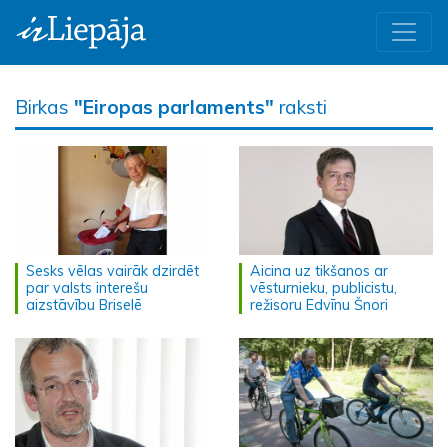
Birkas
"Eiropas parlaments"
raksti
Sesks vēlas vairāk dzirdēt
Aicina uz tikšanos ar
par valsts interešu
vēsturnieku, publicistu,
aizstāvību Briselē
režisoru Edvīnu Šnori