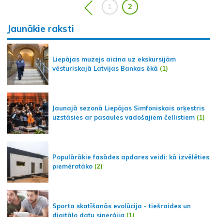
1
2
Jaunākie raksti
Liepājas muzejs aicina uz ekskursijām
vēsturiskajā Latvijas Bankas ēkā
(1)
Jaunajā sezonā Liepājas Simfoniskais orķestris
uzstāsies ar pasaules vadošajiem čellistiem
(1)
Populārākie fasādes apdares veidi: kā izvēlēties
piemērotāko
(2)
Sporta skatīšanās evolūcija - tiešraides un
digitālo datu sinerģija
(1)