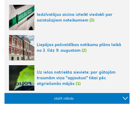
Iedzīvotājus aicina izteikt viedokli par
saistošajiem noteikumiem
(3)
Liepājas pašvaldības notikumu plāns laikā
no 3. līdz 9. augustam
(2)
Uz ielas notriekta sieviete; par gūtajām
traumām viņa "apjautusi" tikai pēc
atgriešanās mājās
(1)
skatīt nākošo