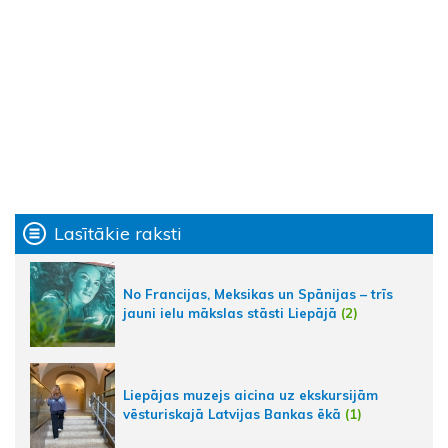
Lasītākie raksti
No Francijas, Meksikas un Spānijas – trīs
jauni ielu mākslas stāsti Liepājā
(2)
Liepājas muzejs aicina uz ekskursijām
vēsturiskajā Latvijas Bankas ēkā
(1)