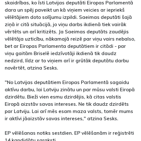
skaidrības, ko īsti Latvijas deputāti Eiropas Parlamentā
dara un spēj paveikt un kā viņiem veicies ar iepriekš
vēlētājiem doto solījumu izpildi. Saeimas deputāti šajā
ziņā ir citā situācijā, jo viņu darbs ikdienā tiek vairāk
vērtēts un arī kritizēts. Ja Saeimas deputāts zaudējis
vēlētāja uzticību, nākamajā reizē par viņu vairs nebalso,
bet ar Eiropas Parlamenta deputātiem ir citādi - par
viņu gaitām Briselē iedzīvotāji ikdienā tik daudz
nedzird, līdz ar to viņiem arī ir grūtāk deputātu darbu
novērtēt, atzina Sesks.
"No Latvijas deputātiem Eiropas Parlamentā sagaidu
aktīvu darbu, lai Latviju zinātu un par mūsu valsti Eiropā
dzirdētu. Bieži vien esmu dzirdējis, kā citas valstis
Eiropā aizstāv savas intereses. Ne tik daudz dzirdēts
par Latviju. Lai arī mēs esam maza valsts, tomēr mums
ir aktīvi jāaizstāv savas intereses," atzina Sesks.
EP vēlēšanas notiks sestdien. EP vēlēšanām ir reģistrēti
14 kandidātu saraksti.