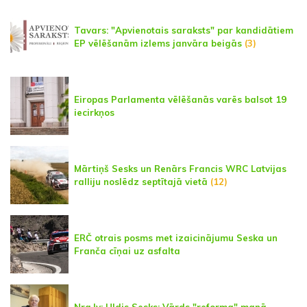
Tavars: "Apvienotais saraksts" par kandidātiem
EP vēlēšanām izlems janvāra beigās
(3)
Eiropas Parlamenta vēlēšanās varēs balsot 19
iecirkņos
Mārtiņš Sesks un Renārs Francis WRC Latvijas
ralliju noslēdz septītajā vietā
(12)
ERČ otrais posms met izaicinājumu Seska un
Franča cīņai uz asfalta
Nra.lv: Uldis Sesks: Vārds "reforma" manā