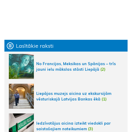
Lasītākie raksti
No Francijas, Meksikas un Spānijas – trīs
jauni ielu mākslas stāsti Liepājā
(2)
Liepājas muzejs aicina uz ekskursijām
vēsturiskajā Latvijas Bankas ēkā
(1)
Iedzīvotājus aicina izteikt viedokli par
saistošajiem noteikumiem
(3)