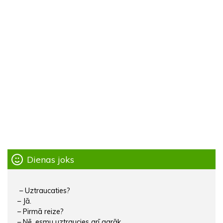
Dienas joks
– Uztraucaties?
– Jā.
– Pirmā reize?
– Nē, esmu uztraucies arī agrāk.