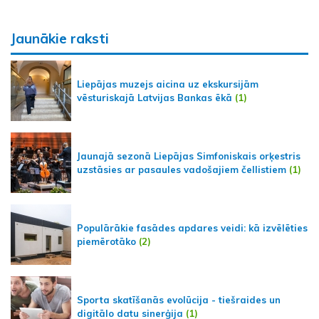
Jaunākie raksti
Liepājas muzejs aicina uz ekskursijām
vēsturiskajā Latvijas Bankas ēkā
(1)
Jaunajā sezonā Liepājas Simfoniskais orķestris
uzstāsies ar pasaules vadošajiem čellistiem
(1)
Populārākie fasādes apdares veidi: kā izvēlēties
piemērotāko
(2)
Sporta skatīšanās evolūcija - tiešraides un
digitālo datu sinerģija
(1)