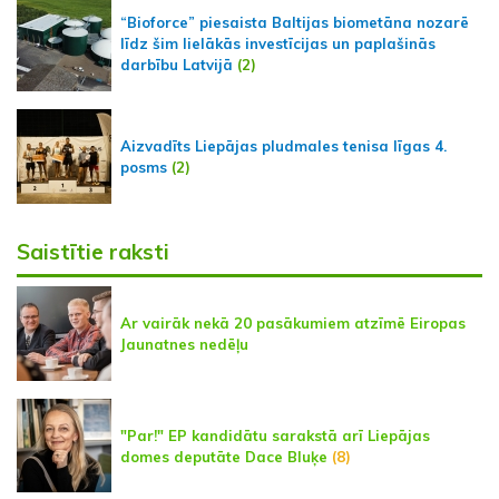
“Bioforce” piesaista Baltijas biometāna nozarē
līdz šim lielākās investīcijas un paplašinās
darbību Latvijā
(2)
Aizvadīts Liepājas pludmales tenisa līgas 4.
posms
(2)
Saistītie raksti
Ar vairāk nekā 20 pasākumiem atzīmē Eiropas
Jaunatnes nedēļu
"Par!" EP kandidātu sarakstā arī Liepājas
domes deputāte Dace Bluķe
(8)