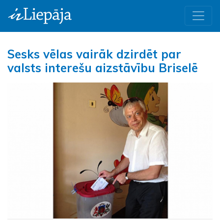
Sesks vēlas vairāk dzirdēt par
valsts interešu aizstāvību Briselē