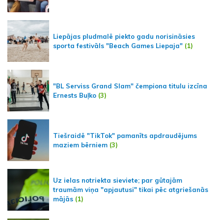
Liepājas pludmalē piekto gadu norisināsies
sporta festivāls "Beach Games Liepaja"
(1)
"BL Serviss Grand Slam" čempiona titulu izcīna
Ernests Buļko
(3)
Tiešraidē "TikTok" pamanīts apdraudējums
maziem bērniem
(3)
Uz ielas notriekta sieviete; par gūtajām
traumām viņa "apjautusi" tikai pēc atgriešanās
mājās
(1)