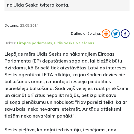
no Ulda Seska tvitera konta.
Datums:
23.05.2014
Dalies ar šo ziņu:
Birkas:
Eiropas parlaments
,
Uldis Sesks
,
vēlēšanas
Liepājas mērs Uldis Sesks no nākamajiem Eiropas
Parlamenta (EP) deputātiem sagaida, lai biežāk būtu
dzirdams, kā Briselē tiek aizstāvētas Latvijas intereses.
Sesks aģentūrai LETA atklāja, ka jau šodien devies pie
balsošanas urnas, izmantojot iespēju piedalīties
iepriekšējā balsošanā. Šādi viņš vēlējies rādīt priekšzīmi
un aicināt arī citus nepalikt mājās, bet izpildīt savu
pilsoņa pienākumu un nobalsot: "Nav pareizi teikt, ka ar
savu balsi neko nevaram ietekmēt. Ar tādu attieksmi
tiešām neko nevarēsim panākt".
Sesks pieļāva, ka daļai iedzīvotāju, iespējams, nav