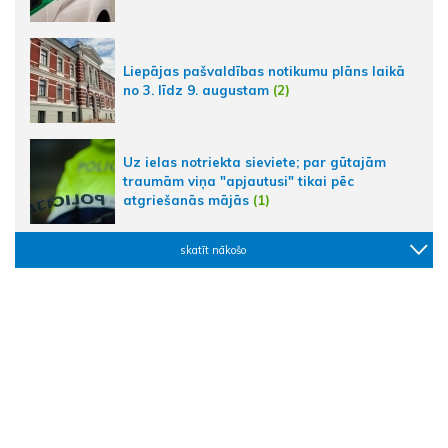
Liepājas pašvaldības notikumu plāns laikā
no 3. līdz 9. augustam
(2)
Uz ielas notriekta sieviete; par gūtajām
traumām viņa "apjautusi" tikai pēc
atgriešanās mājās
(1)
skatīt nākošo