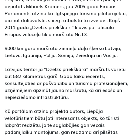
deputāts Mihaels Krāmers, jau 2005.gadā Eiropas
Parlaments atzina kā ilgtspējīga tūrisma pilotprojektu,
aicinot dalībvalstis sniegt atbalstu tā izveidei. Kopš
2011.gada „Dzelzs priekškars” kļuvis par oficiālu
Eiropas veloceļu tīkla maršrutu Nr.13.
9000 km garā maršruta ziemeļu daļa šķērso Latviju,
Lietuvu, Igauniju, Poliju, Somiju, Zviedriju un Vāciju.
Latvijas teritorijā "Dzelzs priekškara" maršruts varētu
būt 582 kilometrus garš. Gada laikā iecerēts,
konsultējoties ar pašvaldību un tūrisma profesionāļiem,
uzņēmējiem apzināt jauno maršrutu, kā arī esošo un
nepieciešamo infrastruktūru.
Kā portālam atzina projekta autors, Liepāja
velotūristiem būtu ļoti interesants objekts, ko tūristi
labprāt redzētu, jo te saglabājies gan vecais
padomjlaiku mantojums, gan redzama arī pilsētas