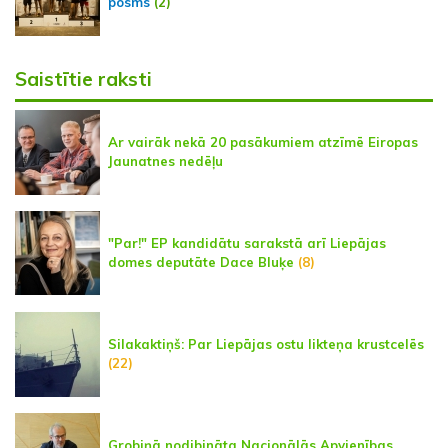
posms
(2)
Saistītie raksti
Ar vairāk nekā 20 pasākumiem atzīmē Eiropas
Jaunatnes nedēļu
"Par!" EP kandidātu sarakstā arī Liepājas
domes deputāte Dace Bluķe
(8)
Silakaktiņš: Par Liepājas ostu likteņa krustcelēs
(22)
Grobiņā nodibināta Nacionālās Apvienības