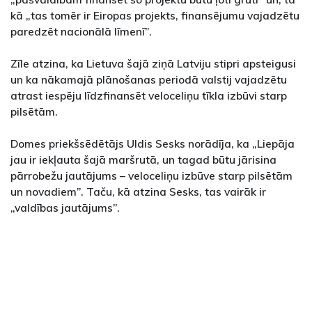
kā „tas tomēr ir Eiropas projekts, finansējumu vajadzētu
paredzēt nacionālā līmenī”.
Zīle atzina, ka Lietuva šajā ziņā Latviju stipri apsteigusi
un ka nākamajā plānošanas periodā valstij vajadzētu
atrast iespēju līdzfinansēt veloceliņu tīkla izbūvi starp
pilsētām.
Domes priekšsēdētājs Uldis Sesks norādīja, ka „Liepāja
jau ir iekļauta šajā maršrutā, un tagad būtu jārisina
pārrobežu jautājums – veloceliņu izbūve starp pilsētām
un novadiem”. Taču, kā atzina Sesks, tas vairāk ir
„valdības jautājums”.