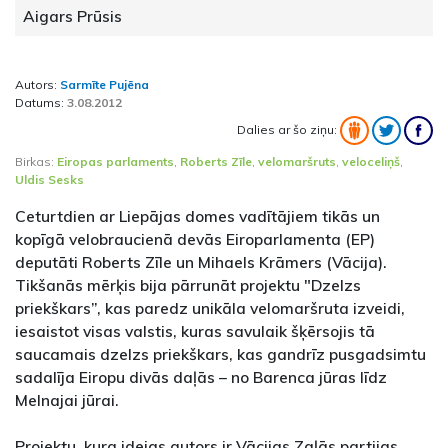
Aigars Prūsis
Autors:
Sarmīte Pujēna
Datums:
3.08.2012
Dalies ar šo ziņu:
Birkas:
Eiropas parlaments
,
Roberts Zīle
,
velomaršruts
,
veloceliņš
,
Uldis Sesks
Ceturtdien ar Liepājas domes vadītājiem tikās un
kopīgā velobraucienā devās Eiroparlamenta (EP)
deputāti Roberts Zīle un Mihaels Krāmers (Vācija).
Tikšanās mērķis bija pārrunāt projektu "Dzelzs
priekškars”, kas paredz unikāla velomaršruta izveidi,
iesaistot visas valstis, kuras savulaik šķērsojis tā
saucamais dzelzs priekškars, kas gandrīz pusgadsimtu
sadalīja Eiropu divās daļās – no Barenca jūras līdz
Melnajai jūrai.
Projektu, kura idejas autors ir Vācijas Zaļās partijas