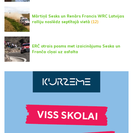
Mārtiņš Sesks un Renārs Francis WRC Latvijas
ralliju noslēdz septītajā vietā
(12)
ERČ otrais posms met izaicinājumu Seska un
Franča cīņai uz asfalta