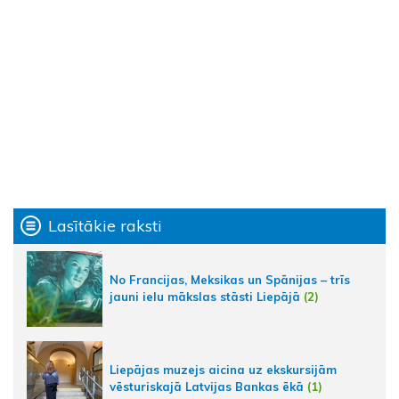
Lasītākie raksti
No Francijas, Meksikas un Spānijas – trīs
jauni ielu mākslas stāsti Liepājā
(2)
Liepājas muzejs aicina uz ekskursijām
vēsturiskajā Latvijas Bankas ēkā
(1)