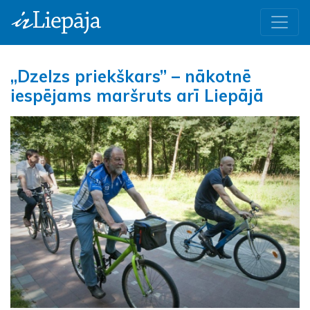
„Dzelzs priekškars” – nākotnē
iespējams maršruts arī Liepājā