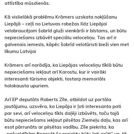
attīstība mūsdienās.
Kā vislielākā problēmu Krāmers uzskata nokļūšanu
Liepājā – ceļš no Lietuvas robežas līdz Liepājai
velobraucējam šobrīd gluži vienkārši ir bīstams, un būtu
nepieciešams izbūvēt speciālu veloceliņu. Tas arī ir
galvenais iemesls, kāpēc šobrīd velotūristi bieži vien met
līkumu Latvijai
Krāmers arī norādīja, ka Liepājas veloceliņu tīklā būtu
nepieciešams iekļaut arī Karostu, kur ir vairāki
interesanti tūrisma objekti, tostarp memoriāls
holokausta upuriem.
Arī EP deputāts Roberts Zīle, atbildot uz portāla
jautājumu, uzsvēra, ka Liepāja ir ļoti interesanta pati
par sevi, arī veloceliņu tīkls daļēji izbūvēts, taču tajā
būtu nepieciešams iekļaut pilsētas Ziemeļu daļu, kas arī
esot pārrunāts ar pilsētas vadību. Zīle piekrita, ka
„pašvaldībām finansēt šo projektu būtu ļoti grūti” un, tā