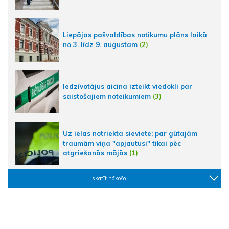
Liepājas pašvaldības notikumu plāns laikā
no 3. līdz 9. augustam
(2)
Iedzīvotājus aicina izteikt viedokli par
saistošajiem noteikumiem
(3)
Uz ielas notriekta sieviete; par gūtajām
traumām viņa "apjautusi" tikai pēc
atgriešanās mājās
(1)
skatīt nākošo