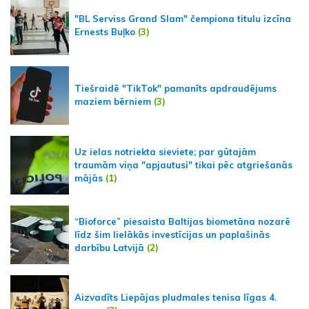
"BL Serviss Grand Slam" čempiona titulu izcīna
Ernests Buļko
(3)
Tiešraidē "TikTok" pamanīts apdraudējums
maziem bērniem
(3)
Uz ielas notriekta sieviete; par gūtajām
traumām viņa "apjautusi" tikai pēc atgriešanās
mājās
(1)
“Bioforce” piesaista Baltijas biometāna nozarē
līdz šim lielākās investīcijas un paplašinās
darbību Latvijā
(2)
Aizvadīts Liepājas pludmales tenisa līgas 4.