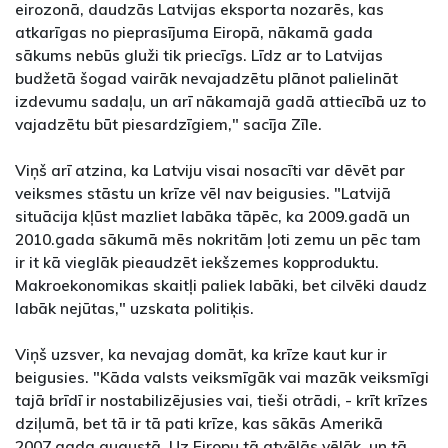
eirozonā, daudzās Latvijas eksporta nozarēs, kas
atkarīgas no pieprasījuma Eiropā, nākamā gada
sākums nebūs gluži tik priecīgs. Līdz ar to Latvijas
budžetā šogad vairāk nevajadzētu plānot palielināt
izdevumu sadaļu, un arī nākamajā gadā attiecībā uz to
vajadzētu būt piesardzīgiem," sacīja Zīle.
Viņš arī atzina, ka Latviju visai nosacīti var dēvēt par
veiksmes stāstu un krīze vēl nav beigusies. "Latvijā
situācija kļūst mazliet labāka tāpēc, ka 2009.gadā un
2010.gada sākumā mēs nokritām ļoti zemu un pēc tam
ir it kā vieglāk pieaudzēt iekšzemes kopproduktu.
Makroekonomikas skaitļi paliek labāki, bet cilvēki daudz
labāk nejūtas," uzskata politiķis.
Viņš uzsver, ka nevajag domāt, ka krīze kaut kur ir
beigusies. "Kāda valsts veiksmīgāk vai mazāk veiksmīgi
tajā brīdī ir nostabilizējusies vai, tieši otrādi, - krīt krīzes
dziļumā, bet tā ir tā pati krīze, kas sākās Amerikā
2007.gada augustā. Uz Eiropu tā atvēlās vēlāk, un tā