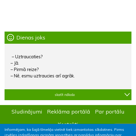
Dienas joks
– Uztraucaties?
– Jā.
– Pirmā reize?
– Nē, esmu uztraucies arī agrāk.
skatīt nākošo
Sludinājumi
Reklāma portālā
Par portālu
Kontakti
Informējam, ka šajā tīmekļa vietnē tiek izmantotas sīkdatnes. Pirms
izvēles izdarīšanas aicinām iepazīties ar papildus informāciju par