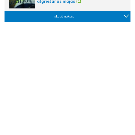
atgriešanās mājās
(1)
skatīt nākošo