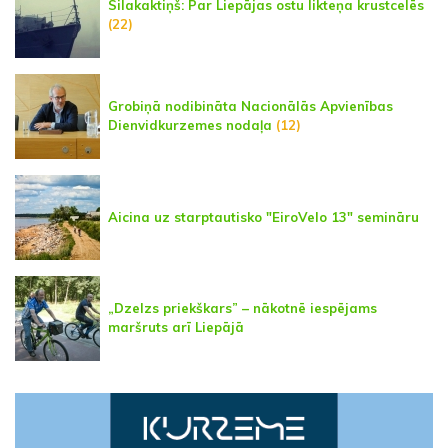
Silakaktiņš: Par Liepājas ostu likteņa krustcelēs
(22)
Grobiņā nodibināta Nacionālās Apvienības
Dienvidkurzemes nodaļa
(12)
Aicina uz starptautisko "EiroVelo 13" semināru
„Dzelzs priekškars” – nākotnē iespējams
maršruts arī Liepājā