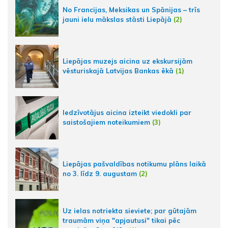
No Francijas, Meksikas un Spānijas – trīs
jauni ielu mākslas stāsti Liepājā
(2)
Liepājas muzejs aicina uz ekskursijām
vēsturiskajā Latvijas Bankas ēkā
(1)
Iedzīvotājus aicina izteikt viedokli par
saistošajiem noteikumiem
(3)
Liepājas pašvaldības notikumu plāns laikā
no 3. līdz 9. augustam
(2)
Uz ielas notriekta sieviete; par gūtajām
traumām viņa "apjautusi" tikai pēc