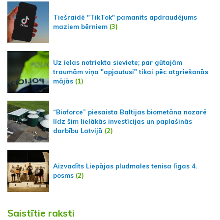
Tiešraidē "TikTok" pamanīts apdraudējums
maziem bērniem
(3)
Uz ielas notriekta sieviete; par gūtajām
traumām viņa "apjautusi" tikai pēc atgriešanās
mājās
(1)
“Bioforce” piesaista Baltijas biometāna nozarē
līdz šim lielākās investīcijas un paplašinās
darbību Latvijā
(2)
Aizvadīts Liepājas pludmales tenisa līgas 4.
posms
(2)
Saistītie raksti