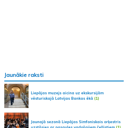
Jaunākie raksti
Liepājas muzejs aicina uz ekskursijām
vēsturiskajā Latvijas Bankas ēkā
(1)
Jaunajā sezonā Liepājas Simfoniskais orķestris
uzstāsies ar pasaules vadošajiem čellistiem
(1)