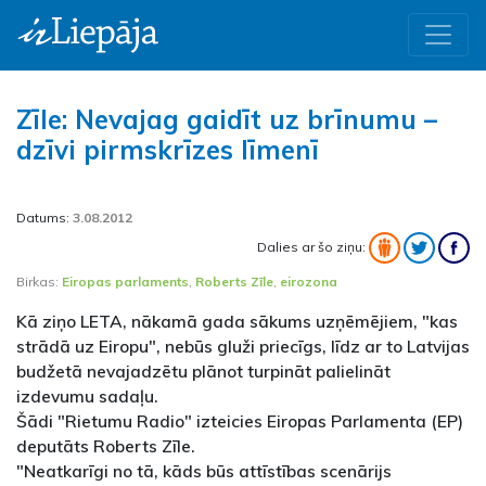
Zīle: Nevajag gaidīt uz brīnumu –
dzīvi pirmskrīzes līmenī
Datums:
3.08.2012
Dalies ar šo ziņu:
Birkas:
Eiropas parlaments
,
Roberts Zīle
,
eirozona
Kā ziņo LETA, nākamā gada sākums uzņēmējiem, "kas
strādā uz Eiropu", nebūs gluži priecīgs, līdz ar to Latvijas
budžetā nevajadzētu plānot turpināt palielināt
izdevumu sadaļu.
Šādi "Rietumu Radio" izteicies Eiropas Parlamenta (EP)
deputāts Roberts Zīle.
"Neatkarīgi no tā, kāds būs attīstības scenārijs