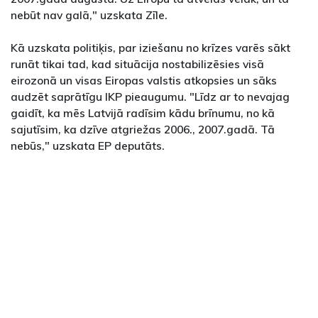
nebūt nav galā," uzskata Zīle.
Kā uzskata politiķis, par iziešanu no krīzes varēs sākt
runāt tikai tad, kad situācija nostabilizēsies visā
eirozonā un visas Eiropas valstis atkopsies un sāks
audzēt saprātīgu IKP pieaugumu. "Līdz ar to nevajag
gaidīt, ka mēs Latvijā radīsim kādu brīnumu, no kā
sajutīsim, ka dzīve atgriežas 2006., 2007.gadā. Tā
nebūs," uzskata EP deputāts.