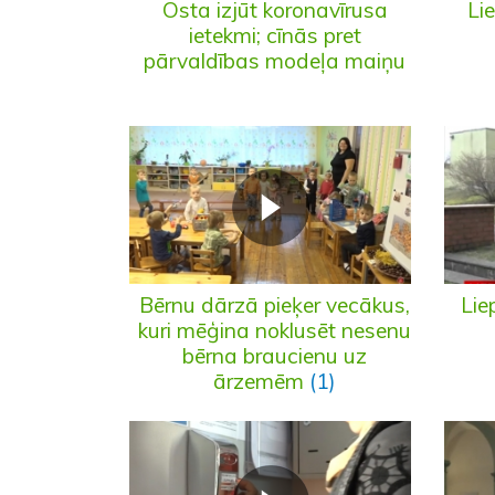
Osta izjūt koronavīrusa
Li
ietekmi; cīnās pret
pārvaldības modeļa maiņu
Bērnu dārzā pieķer vecākus,
Lie
kuri mēģina noklusēt nesenu
bērna braucienu uz
ārzemēm
(1)