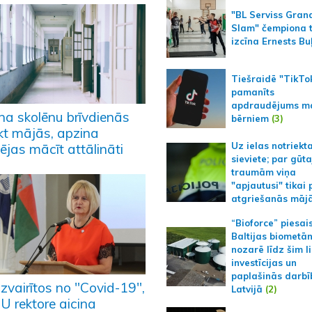
"BL Serviss Gran
Slam" čempiona t
izcīna Ernests Bu
Tiešraidē "TikTo
pamanīts
apdraudējums m
ina skolēnu brīvdienās
bērniem
(3)
ikt mājās, apzina
Uz ielas notriekt
ējas mācīt attālināti
sieviete; par gūt
traumām viņa
"apjautusi" tikai 
atgriešanās māj
“Bioforce” piesai
Baltijas biometā
nozarē līdz šim l
investīcijas un
paplašinās darbī
izvairītos no "Covid-19",
Latvijā
(2)
U rektore aicina