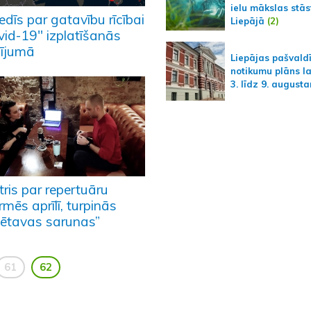
ielu mākslas stās
edīs par gatavību rīcībai
Liepājā
(2)
vid-19" izplatīšanās
ījumā
Liepājas pašvald
notikumu plāns l
3. līdz 9. august
ris par repertuāru
rmēs aprīlī, turpinās
pētavas sarunas”
61
62