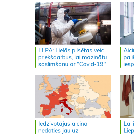
LLPA: Lielās pilsētas veic
Aic
priekšdarbus, lai mazinātu
pal
saslimšanu ar "Covid-19"
iesp
Iedzīvotājus aicina
Lai 
nedoties jau uz
Liep