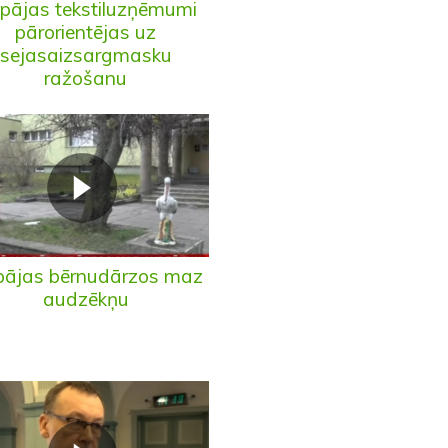
epājas tekstiluzņēmumi
pārorientējas uz
sejasaizsargmasku
ražošanu
pājas bērnudārzos maz
audzēkņu