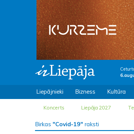
Ceturt
6.aug
Liepājnieki
Bizness
Kultūra
Koncerts
Liepāja 2027
Te
Birkas
"Covid-19"
raksti