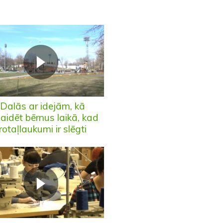
Dalās ar idejām, kā
laidēt bērnus laikā, kad
rotaļlaukumi ir slēgti