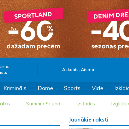
diena,
Askolds, Aisma
usts
Krimināls
Dome
Sports
Vide
Izklai
ātris
Summer Sound
Izstādes
Izglītīb
Jaunākie raksti