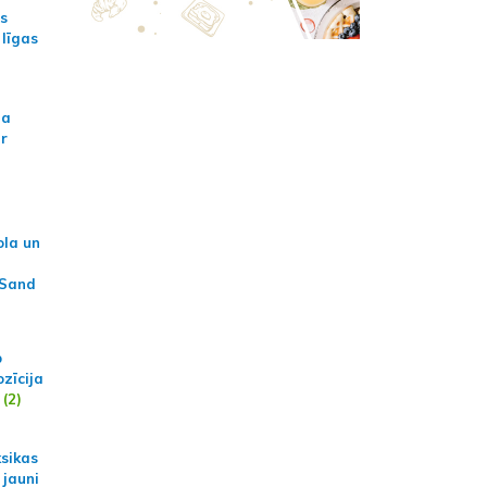
as
 līgas
na
ar
ola un
 Sand
p
zīcija
(2)
ksikas
 jauni