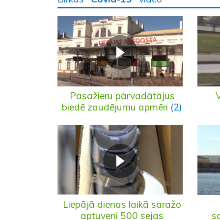
Pasažieru pārvadātājus
V
biedē zaudējumu apmēri
(2)
Liepājā dienas laikā saražo
aptuveni 500 sejas
s