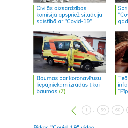
Civilās aizsardzības
Spri
komisijā apspriež situāciju
"Co
saistībā ar "Covid-19"
gad
Baumas par koronavīrusu
Teāt
liepājniekam izrādās tikai
info
baumas
(7)
“Pī
1
59
60
...
Birkas
"Covid-19"
video