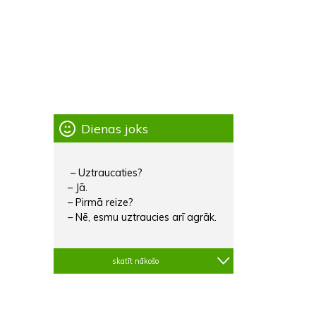
Dienas joks
– Uztraucaties?
– Jā.
– Pirmā reize?
– Nē, esmu uztraucies arī agrāk.
skatīt nākošo