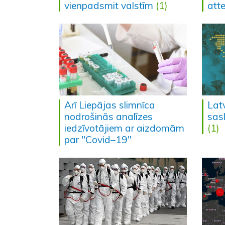
vienpadsmit valstīm
(1)
att
Arī Liepājas slimnīca
Lat
nodrošinās analīzes
sas
iedzīvotājiem ar aizdomām
(1)
par "Covid–19"