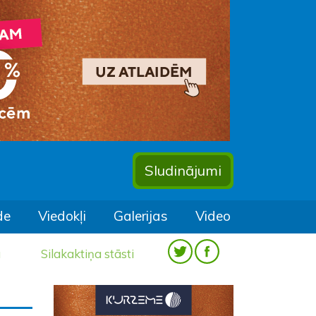
Sludinājumi
de
Viedokļi
Galerijas
Video
a
Silakaktiņa stāsti