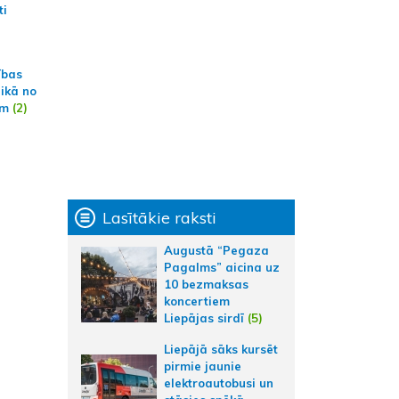
ti
ības
aikā no
am
(2)
Lasītākie raksti
Augustā “Pegaza
Pagalms” aicina uz
10 bezmaksas
koncertiem
Liepājas sirdī
(5)
Liepājā sāks kursēt
pirmie jaunie
elektroautobusi un