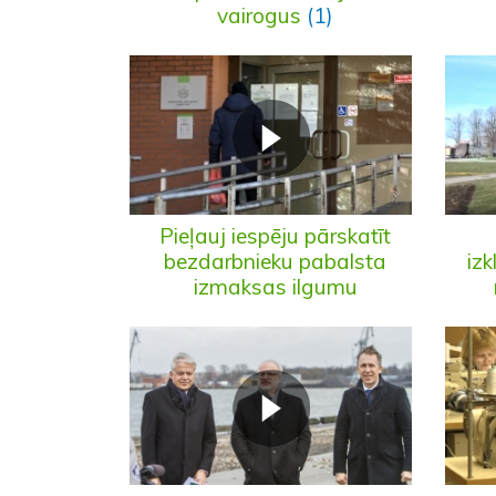
vairogus
(1)
Pieļauj iespēju pārskatīt
bezdarbnieku pabalsta
izk
izmaksas ilgumu