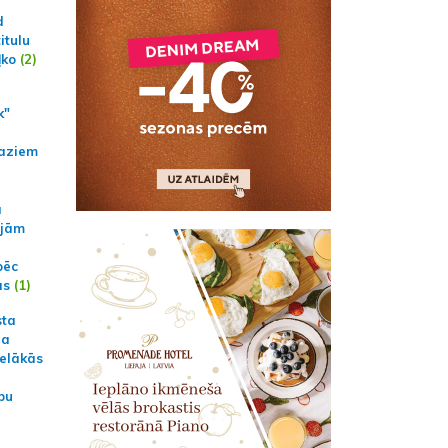
d
itulu
ļko
(2)
k"
aziem
a
ajām
pēc
ās
(1)
sta
na
ielākās
bu