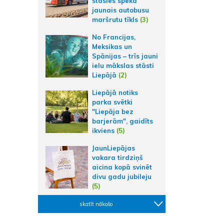
stāsies spēkā
jaunais autobusu
maršrutu tīkls
(3)
No Francijas,
Meksikas un
Spānijas – trīs jauni
ielu mākslas stāsti
Liepājā
(2)
Liepājā notiks
parka svētki
"Liepāja bez
barjerām", gaidīts
ikviens
(5)
JaunLiepājas
vakara tirdziņš
aicina kopā svinēt
divu gadu jubileju
(5)
skatīt nākošo