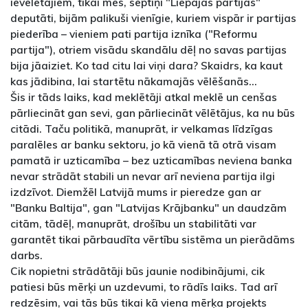
ievēlētajiem, tikai mēs, septiņi "Liepājas partijas"
deputāti, bijām palikuši vienīgie, kuriem vispār ir partijas
piederība – vieniem pati partija iznīka ("Reformu
partija"), otriem visādu skandālu dēļ no savas partijas
bija jāaiziet. Ko tad citu lai viņi dara? Skaidrs, ka kaut
kas jādibina, lai startētu nākamajās vēlēšanās...
Šis ir tāds laiks, kad meklētāji atkal meklē un cenšas
pārliecināt gan sevi, gan pārliecināt vēlētājus, ka nu būs
citādi. Taču politikā, manuprāt, ir velkamas līdzīgas
paralēles ar banku sektoru, jo kā vienā tā otrā visam
pamatā ir uzticamība – bez uzticamības neviena banka
nevar strādāt stabili un nevar arī neviena partija ilgi
izdzīvot. Diemžēl Latvijā mums ir pieredze gan ar
"Banku Baltija", gan "Latvijas Krājbanku" un daudzām
citām, tādēļ, manuprāt, drošību un stabilitāti var
garantēt tikai pārbaudīta vērtību sistēma un pierādāms
darbs.
Cik nopietni strādātāji būs jaunie nodibinājumi, cik
patiesi būs mērķi un uzdevumi, to rādīs laiks. Tad arī
redzēsim, vai tās būs tikai kā viena mērķa projekts