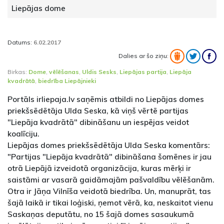
Liepājas dome
Datums:
6.02.2017
Dalies ar šo ziņu:
Birkas:
Dome
,
vēlēšanas
,
Uldis Sesks
,
Liepājas partija
,
Liepāja
kvadrātā
,
biedrība Liepājnieki
Portāls irliepaja.lv saņēmis atbildi no Liepājas domes
priekšsēdētāja Ulda Seska, kā viņš vērtē partijas
"Liepāja kvadrātā" dibināšanu un iespējas veidot
koalīciju.
Liepājas domes priekšsēdētāja Ulda Seska komentārs:
"Partijas "Liepāja kvadrātā" dibināšana šomēnes ir jau
otrā Liepājā izveidotā organizācija, kuras mērķi ir
saistāmi ar vasarā gaidāmajām pašvaldību vēlēšanām.
Otra ir Jāņa Vilnīša veidotā biedrība. Un, manuprāt, tas
šajā laikā ir tikai loģiski, ņemot vērā, ka, neskaitot vienu
Saskaņas deputātu, no 15 šajā domes sasaukumā