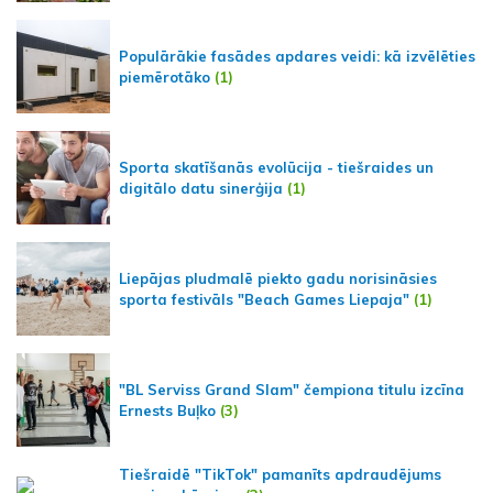
Populārākie fasādes apdares veidi: kā izvēlēties
piemērotāko
(1)
Sporta skatīšanās evolūcija - tiešraides un
digitālo datu sinerģija
(1)
Liepājas pludmalē piekto gadu norisināsies
sporta festivāls "Beach Games Liepaja"
(1)
"BL Serviss Grand Slam" čempiona titulu izcīna
Ernests Buļko
(3)
Tiešraidē "TikTok" pamanīts apdraudējums