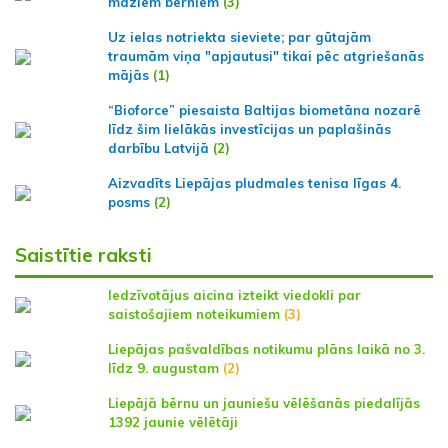
maziem bērniem
(3)
Uz ielas notriekta sieviete; par gūtajām
traumām viņa "apjautusi" tikai pēc atgriešanās
mājās
(1)
“Bioforce” piesaista Baltijas biometāna nozarē
līdz šim lielākās investīcijas un paplašinās
darbību Latvijā
(2)
Aizvadīts Liepājas pludmales tenisa līgas 4.
posms
(2)
Saistītie raksti
Iedzīvotājus aicina izteikt viedokli par
saistošajiem noteikumiem
(3)
Liepājas pašvaldības notikumu plāns laikā no 3.
līdz 9. augustam
(2)
Liepājā bērnu un jauniešu vēlēšanās piedalījās
1392 jaunie vēlētāji