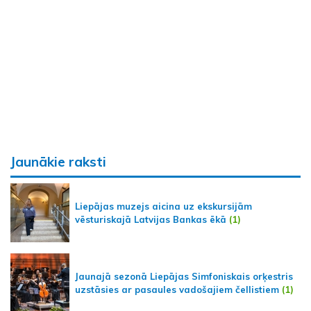
Jaunākie raksti
Liepājas muzejs aicina uz ekskursijām
vēsturiskajā Latvijas Bankas ēkā
(1)
Jaunajā sezonā Liepājas Simfoniskais orķestris
uzstāsies ar pasaules vadošajiem čellistiem
(1)