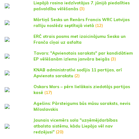
Liepājā rosina iedzīvotājus 7. jūnijā piedalīties
pašvaldību vēlēšanās
(3)
Mārtiņš Sesks un Renārs Francis WRC Latvijas
ralliju noslēdz septītajā vietā
(12)
ERČ otrais posms met izaicinājumu Seska un
Franča cīņai uz asfalta
Tavars: "Apvienotais saraksts" par kandidātiem
EP vēlēšanām izlems janvāra beigās
(3)
KNAB administratīvi sodījis 11 partijas, arī
Apvienoto sarakstu
(2)
Oskars Mors – pērn lielākais ziedotājs partijas
kasē
(17)
Agešins: Pārsteigums būs mūsu saraksts, nevis
Miloslavskis
Jaunais vicemērs sola "uzņēmējdarbības
atbalsta sistēmu, kādu Liepāja vēl nav
redzējusi"
(20)