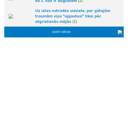
no 3. līdz 9. augustam
(2)
Uz ielas notriekta sieviete; par gūtajām
traumām viņa "apjautusi" tikai pēc
atgriešanās mājās
(1)
skatīt nākošo