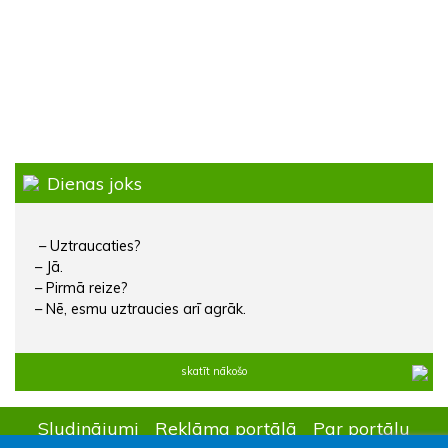
Dienas joks
– Uztraucaties?
– Jā.
– Pirmā reize?
– Nē, esmu uztraucies arī agrāk.
skatīt nākošo
Sludinājumi
Reklāma portālā
Par portālu