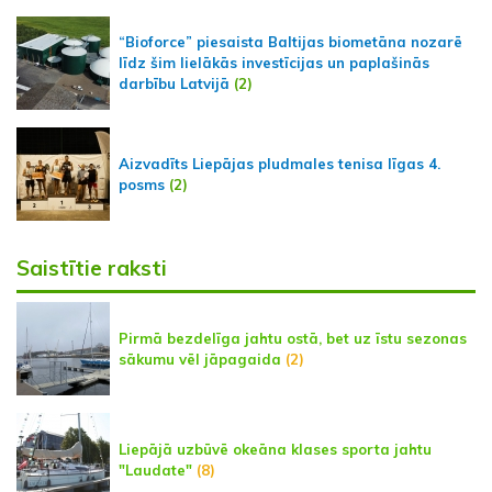
“Bioforce” piesaista Baltijas biometāna nozarē
līdz šim lielākās investīcijas un paplašinās
darbību Latvijā
(2)
Aizvadīts Liepājas pludmales tenisa līgas 4.
posms
(2)
Saistītie raksti
Pirmā bezdelīga jahtu ostā, bet uz īstu sezonas
sākumu vēl jāpagaida
(2)
Liepājā uzbūvē okeāna klases sporta jahtu
"Laudate"
(8)