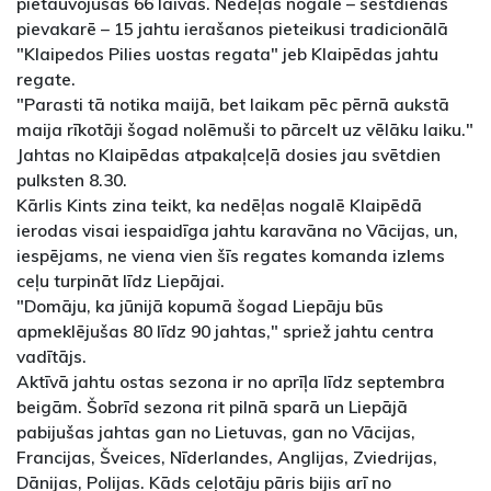
pietauvojušās 66 laivas. Nedēļas nogalē – sestdienas
pievakarē – 15 jahtu ierašanos pieteikusi tradicionālā
"Klaipedos Pilies uostas regata" jeb Klaipēdas jahtu
regate.
"Parasti tā notika maijā, bet laikam pēc pērnā aukstā
maija rīkotāji šogad nolēmuši to pārcelt uz vēlāku laiku."
Jahtas no Klaipēdas atpakaļceļā dosies jau svētdien
pulksten 8.30.
Kārlis Kints zina teikt, ka nedēļas nogalē Klaipēdā
ierodas visai iespaidīga jahtu karavāna no Vācijas, un,
iespējams, ne viena vien šīs regates komanda izlems
ceļu turpināt līdz Liepājai.
"Domāju, ka jūnijā kopumā šogad Liepāju būs
apmeklējušas 80 līdz 90 jahtas," spriež jahtu centra
vadītājs.
Aktīvā jahtu ostas sezona ir no aprīļa līdz septembra
beigām. Šobrīd sezona rit pilnā sparā un Liepājā
pabijušas jahtas gan no Lietuvas, gan no Vācijas,
Francijas, Šveices, Nīderlandes, Anglijas, Zviedrijas,
Dānijas, Polijas. Kāds ceļotāju pāris bijis arī no