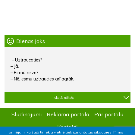
Dienas joks
– Uztraucaties?
– Jā.
– Pirmā reize?
– Nē, esmu uztraucies arī agrāk.
skatīt nākošo
Sludinājumi
Reklāma portālā
Par portālu
Kontakti
Informējam, ka šajā tīmekļa vietnē tiek izmantotas sīkdatnes. Pirms