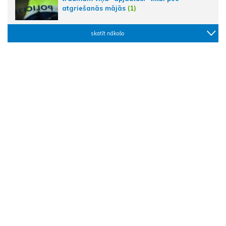
atgriešanās mājās
(1)
skatīt nākošo