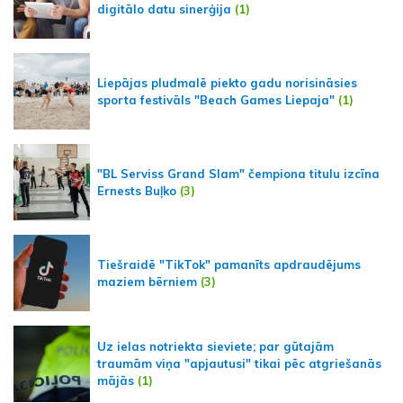
digitālo datu sinerģija
(1)
Liepājas pludmalē piekto gadu norisināsies
sporta festivāls "Beach Games Liepaja"
(1)
"BL Serviss Grand Slam" čempiona titulu izcīna
Ernests Buļko
(3)
Tiešraidē "TikTok" pamanīts apdraudējums
maziem bērniem
(3)
Uz ielas notriekta sieviete; par gūtajām
traumām viņa "apjautusi" tikai pēc atgriešanās
mājās
(1)