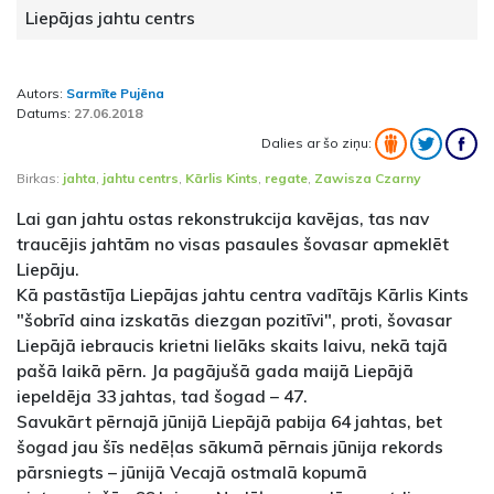
Liepājas jahtu centrs
Autors:
Sarmīte Pujēna
Datums:
27.06.2018
Dalies ar šo ziņu:
Birkas:
jahta
,
jahtu centrs
,
Kārlis Kints
,
regate
,
Zawisza Czarny
Lai gan jahtu ostas rekonstrukcija kavējas, tas nav
traucējis jahtām no visas pasaules šovasar apmeklēt
Liepāju.
Kā pastāstīja Liepājas jahtu centra vadītājs Kārlis Kints
"šobrīd aina izskatās diezgan pozitīvi", proti, šovasar
Liepājā iebraucis krietni lielāks skaits laivu, nekā tajā
pašā laikā pērn. Ja pagājušā gada maijā Liepājā
iepeldēja 33 jahtas, tad šogad – 47.
Savukārt pērnajā jūnijā Liepājā pabija 64 jahtas, bet
šogad jau šīs nedēļas sākumā pērnais jūnija rekords
pārsniegts – jūnijā Vecajā ostmalā kopumā