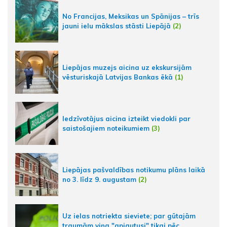
No Francijas, Meksikas un Spānijas – trīs
jauni ielu mākslas stāsti Liepājā
(2)
Liepājas muzejs aicina uz ekskursijām
vēsturiskajā Latvijas Bankas ēkā
(1)
Iedzīvotājus aicina izteikt viedokli par
saistošajiem noteikumiem
(3)
Liepājas pašvaldības notikumu plāns laikā
no 3. līdz 9. augustam
(2)
Uz ielas notriekta sieviete; par gūtajām
traumām viņa "apjautusi" tikai pēc