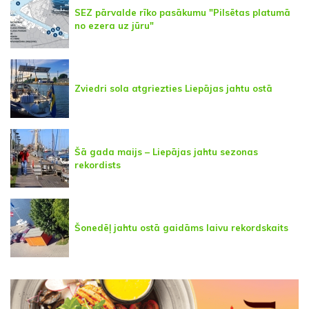
SEZ pārvalde rīko pasākumu "Pilsētas platumā
no ezera uz jūru"
Zviedri sola atgriezties Liepājas jahtu ostā
Šā gada maijs – Liepājas jahtu sezonas
rekordists
Šonedēļ jahtu ostā gaidāms laivu rekordskaits