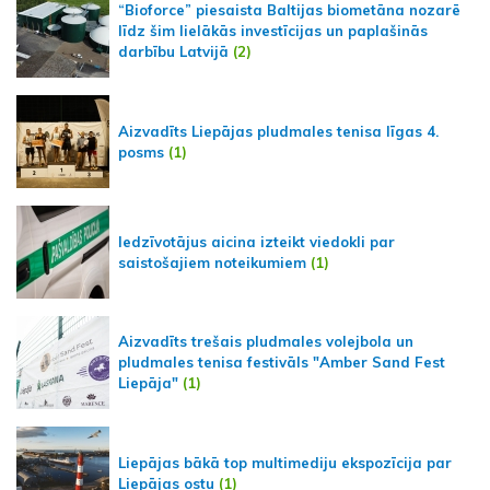
“Bioforce” piesaista Baltijas biometāna nozarē
līdz šim lielākās investīcijas un paplašinās
darbību Latvijā
(2)
Aizvadīts Liepājas pludmales tenisa līgas 4.
posms
(1)
Iedzīvotājus aicina izteikt viedokli par
saistošajiem noteikumiem
(1)
Aizvadīts trešais pludmales volejbola un
pludmales tenisa festivāls "Amber Sand Fest
Liepāja"
(1)
Liepājas bākā top multimediju ekspozīcija par
Liepājas ostu
(1)