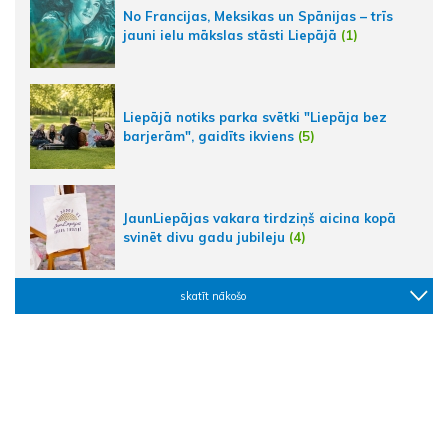
No Francijas, Meksikas un Spānijas – trīs
jauni ielu mākslas stāsti Liepājā
(1)
Liepājā notiks parka svētki "Liepāja bez
barjerām", gaidīts ikviens
(5)
JaunLiepājas vakara tirdziņš aicina kopā
svinēt divu gadu jubileju
(4)
skatīt nākošo