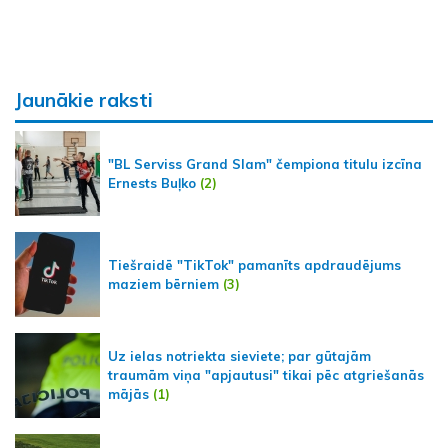
Jaunākie raksti
"BL Serviss Grand Slam" čempiona titulu izcīna
Ernests Buļko
(2)
Tiešraidē "TikTok" pamanīts apdraudējums
maziem bērniem
(3)
Uz ielas notriekta sieviete; par gūtajām
traumām viņa "apjautusi" tikai pēc atgriešanās
mājās
(1)