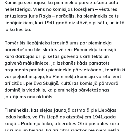
Komisija secinājusi, ka pieminekļa pārvietošana būtu
nelietderīga. Viens no komisijas locekļiem – vēstures
entuziasts Juris Raķis – norādījis, ka piemineklis celts
liepājniekiem, kuri 1941.gadā aizstāvēja pilsētu, un ir tā
laika liecība.
Tomēr šis liepājnieka ierosinājums par pieminekļa
pārvietošanu tiks skatīts vēlreiz Pieminekļu komisijā,
kurā darbojas arī pilsētas galvenais arhitekts un
galvenā māksliniece. Ja izskanēs kāds pamatots
arguments par labu pieminekļa pārvietošanai, teorētiski
var pieļaut iespēju, ka Pieminekļu komisija varētu lemt
arī citādi, pieļāva Skujiņš. Kultūras komisijā pārsvarā
dominējis viedoklis, ka pieminekļa pārvietošanas
jautājums nav aktuāls.
Piemineklis, kas slejas Jaunajā ostmalā pie Liepājas
ledus halles, veltīts Liepājas aizstāvjiem 1941.gada
kaujās. Padomju laikā, atceroties Otrā pasaules kara
sākumu un beigas, kā arī citos svētkos pie pieminekļa