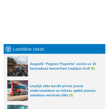
Lasītākie raksti
Augustā “Pegaza Pagalms” aicina uz 10
bezmaksas koncertiem Liepājas sirdī
(5)
Liepājā sāks kursēt pirmie jaunie
elektroautobusi un stāsies spēkā jaunais
autobusu maršrutu tīkls
(3)