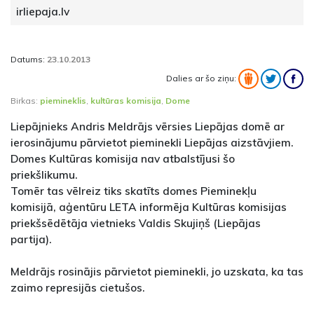
irliepaja.lv
Datums:
23.10.2013
Dalies ar šo ziņu:
Birkas:
piemineklis
,
kultūras komisija
,
Dome
Liepājnieks Andris Meldrājs vērsies Liepājas domē ar
ierosinājumu pārvietot pieminekli Liepājas aizstāvjiem.
Domes Kultūras komisija nav atbalstījusi šo
priekšlikumu.
Tomēr tas vēlreiz tiks skatīts domes Pieminekļu
komisijā, aģentūru LETA informēja Kultūras komisijas
priekšsēdētāja vietnieks Valdis Skujiņš (Liepājas
partija).
Meldrājs rosinājis pārvietot pieminekli, jo uzskata, ka tas
zaimo represijās cietušos.