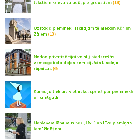
tekstiem krievu valodā, pie graustiem
(18)
Uzstāda pieminekli izcilajam tēlniekam Kārlim
Zālem
(13)
Nodod privatizācijai valstij piederošās
zemesgabala daļas zem bijušās Linoleja
rūpnīcas
(6)
Komisija tiek pie vietnieka, spriež par pieminekli
un simtgadi
Nepieņem lēmumus par „Līvu” un Līva piemiņas
iemūžināšanu