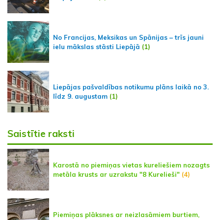
No Francijas, Meksikas un Spānijas – trīs jauni
ielu mākslas stāsti Liepājā
(1)
Liepājas pašvaldības notikumu plāns laikā no 3.
līdz 9. augustam
(1)
Saistītie raksti
Karostā no piemiņas vietas kureliešiem nozagts
metāla krusts ar uzrakstu "8 Kurelieši"
(4)
Piemiņas plāksnes ar neizlasāmiem burtiem,