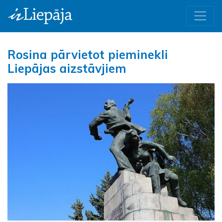
Rosina pārvietot pieminekli
Liepājas aizstāvjiem