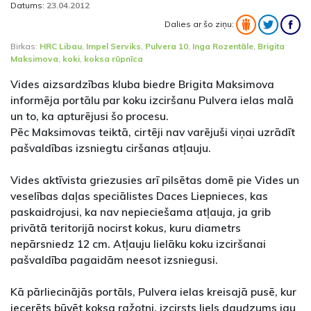
Datums:
23.04.2012
Dalies ar šo ziņu:
Birkas:
HRC Libau
,
Impel Serviks
,
Pulvera 10
,
Inga Rozentāle
,
Brigita
Maksimova
,
koki
,
koksa rūpnīca
Vides aizsardzības kluba biedre Brigita Maksimova
informēja portālu par koku izciršanu Pulvera ielas malā
un to, ka apturējusi šo procesu.
Pēc Maksimovas teiktā, cirtēji nav varējuši viņai uzrādīt
pašvaldības izsniegtu ciršanas atļauju.
Vides aktīvista griezusies arī pilsētas domē pie Vides un
veselības daļas speciālistes Daces Liepnieces, kas
paskaidrojusi, ka nav nepieciešama atļauja, ja grib
privātā teritorijā nocirst kokus, kuru diametrs
nepārsniedz 12 cm. Atļauju lielāku koku izciršanai
pašvaldība pagaidām neesot izsniegusi.
Kā pārliecinājās portāls, Pulvera ielas kreisajā pusē, kur
iecerēts būvēt koksa ražotni, izcirsts liels daudzums jau