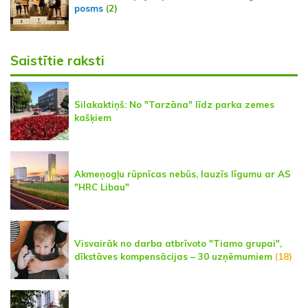
posms
(2)
Saistītie raksti
Silakaktiņš: No "Tarzāna" līdz parka zemes
kašķiem
Akmeņogļu rūpnīcas nebūs, lauzīs līgumu ar AS
"HRC Libau"
Visvairāk no darba atbrīvoto "Tiamo grupai",
dīkstāves kompensācijas – 30 uzņēmumiem
(18)