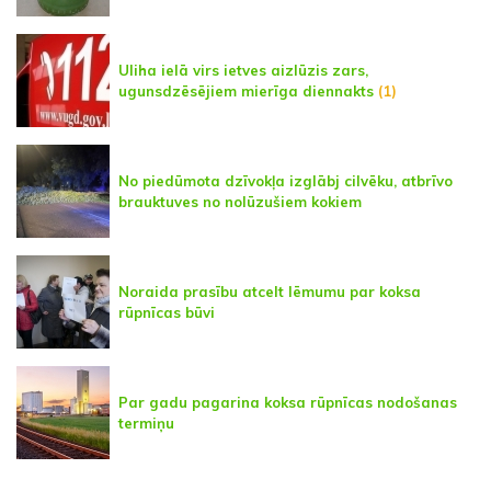
Uliha ielā virs ietves aizlūzis zars,
ugunsdzēsējiem mierīga diennakts
(1)
No piedūmota dzīvokļa izglābj cilvēku, atbrīvo
brauktuves no nolūzušiem kokiem
Noraida prasību atcelt lēmumu par koksa
rūpnīcas būvi
Par gadu pagarina koksa rūpnīcas nodošanas
termiņu