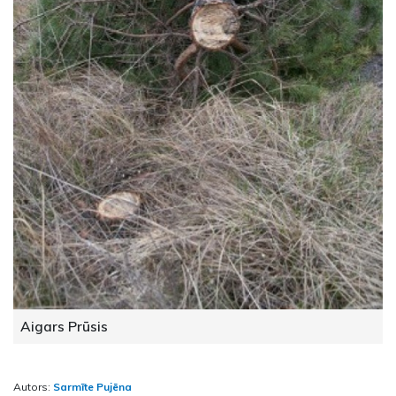
Aigars Prūsis
Autors:
Sarmīte Pujēna