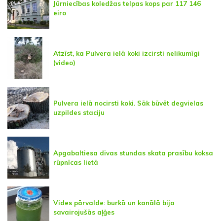
Jūrniecības koledžas telpas kops par 117 146
eiro
Atzīst, ka Pulvera ielā koki izcirsti nelikumīgi
(video)
Pulvera ielā nocirsti koki. Sāk būvēt degvielas
uzpildes staciju
Apgabaltiesa divas stundas skata prasību koksa
rūpnīcas lietā
Vides pārvalde: burkā un kanālā bija
savairojušās aļģes