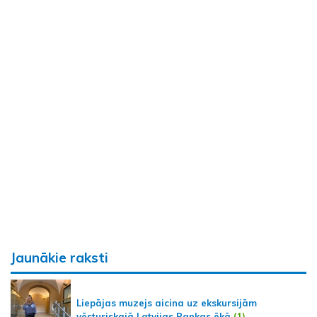
Jaunākie raksti
Liepājas muzejs aicina uz ekskursijām
vēsturiskajā Latvijas Bankas ēkā
(1)