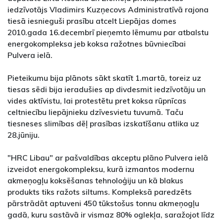
iedzīvotājs Vladimirs Kuzņecovs Administratīvā rajona
tiesā iesnieguši prasību atcelt Liepājas domes
2010.gada 16.decembrī pieņemto lēmumu par atbalstu
energokompleksa jeb koksa ražotnes būvniecībai
Pulvera ielā.
Pieteikumu bija plānots sākt skatīt 1.martā, toreiz uz
tiesas sēdi bija ieradušies ap divdesmit iedzīvotāju un
vides aktīvistu, lai protestētu pret koksa rūpnīcas
celtniecību liepājnieku dzīvesvietu tuvumā. Taču
tiesneses slimības dēļ prasības izskatīšanu atlika uz
28.jūniju.
"HRC Libau" ar pašvaldības akceptu plāno Pulvera ielā
izveidot energokompleksu, kurā izmantos modernu
akmeņogļu koksēšanas tehnoloģiju un kā blakus
produkts tiks ražots siltums. Kompleksā paredzēts
pārstrādāt aptuveni 450 tūkstošus tonnu akmeņogļu
gadā, kuru sastāvā ir vismaz 80% oglekļa, saražojot līdz