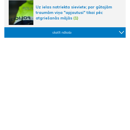
Uz ielas notriekta sieviete; par gūtajām
traumām viņa "apjautusi" tikai pēc
atgriešanās mājās
(1)
skatīt nākošo