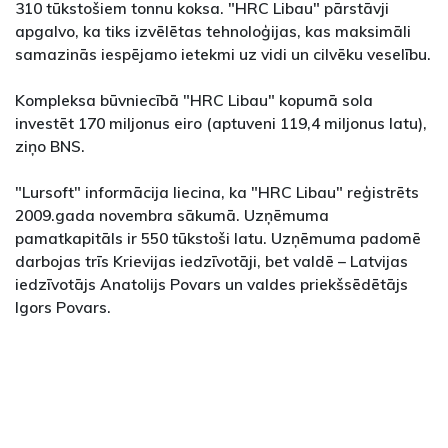
310 tūkstošiem tonnu koksa. "HRC Libau" pārstāvji
apgalvo, ka tiks izvēlētas tehnoloģijas, kas maksimāli
samazinās iespējamo ietekmi uz vidi un cilvēku veselību.
Kompleksa būvniecībā "HRC Libau" kopumā sola
investēt 170 miljonus eiro (aptuveni 119,4 miljonus latu),
ziņo BNS.
"Lursoft" informācija liecina, ka "HRC Libau" reģistrēts
2009.gada novembra sākumā. Uzņēmuma
pamatkapitāls ir 550 tūkstoši latu. Uzņēmuma padomē
darbojas trīs Krievijas iedzīvotāji, bet valdē – Latvijas
iedzīvotājs Anatolijs Povars un valdes priekšsēdētājs
Igors Povars.