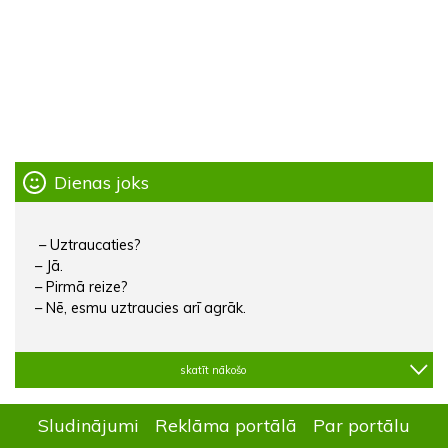
Dienas joks
– Uztraucaties?
– Jā.
– Pirmā reize?
– Nē, esmu uztraucies arī agrāk.
skatīt nākošo
Sludinājumi
Reklāma portālā
Par portālu