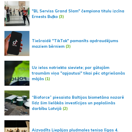
"BL Serviss Grand Slam" čempiona titulu izcīna
Ernests Buļko
(3)
Tiešraidē "TikTok" pamanīts apdraudējums
maziem bērniem
(3)
Uz ielas notriekta sieviete; par gūtajām
traumām viņa "apjautusi" tikai pēc atgriešanās
mājās
(1)
“Bioforce” piesaista Baltijas biometāna nozarē
līdz šim lielākās investīcijas un paplašinās
darbību Latvijā
(2)
Aizvadīts Liepājas pludmales tenisa līgas 4.