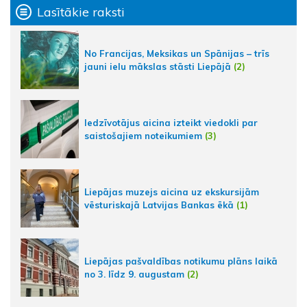
Lasītākie raksti
No Francijas, Meksikas un Spānijas – trīs
jauni ielu mākslas stāsti Liepājā
(2)
Iedzīvotājus aicina izteikt viedokli par
saistošajiem noteikumiem
(3)
Liepājas muzejs aicina uz ekskursijām
vēsturiskajā Latvijas Bankas ēkā
(1)
Liepājas pašvaldības notikumu plāns laikā
no 3. līdz 9. augustam
(2)