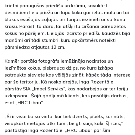
krietni paaugušos priedīšu un krūmu, savukārt
desmitiem lielu priežu un lapu koku gar ielas malu un tai
blakus esošajās zaļajās teritorijās iezīmēti ar sarkanu
krāsu. Parasti tā dara, lai atšķirtu ciršanai paredzētos
kokus no pārējiem. Lielajās izcirsto priedīšu kaudzēs bija
manāmi arī tādi stumbri, kuru apkārtmērs noteikti
pārsniedza atļautos 12 cm.
Kamēr portāla fotogrāfs iemūžināja nocirstos un
iezīmētos kokus, piebrauca džips, no kura izkāpa
satraukta sieviete kas vēlējās zināt, kāpēc tāda interese
par šo teritoriju. Kā noskaidrojās, Inga Rozentāle
pārstāv SIA „Impel Serviks”, kas nodarbojas ar teritoriju
uzkopšanu. Šajā gadījumā klients, kas pasūtījis darbus,
esot „HRC Libau”.
„Šī ir visai baisa vieta, kur tiek dzerts, pīpēts, kurināts,
visapkārt mētājās atkritumi, beigti suņi, kaķi, šļirces,”
pastāstīja Inga Rozentāle. „HRC Libau” par šīm