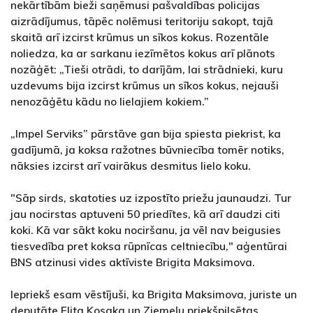
nekārtībām bieži saņēmusi pašvaldības policijas
aizrādījumus, tāpēc nolēmusi teritoriju sakopt, tajā
skaitā arī izcirst krūmus un sīkos kokus. Rozentāle
noliedza, ka ar sarkanu iezīmētos kokus arī plānots
nozāģēt: „Tieši otrādi, to darījām, lai strādnieki, kuru
uzdevums bija izcirst krūmus un sīkos kokus, nejauši
nenozāģētu kādu no lielajiem kokiem.”
„Impel Serviks” pārstāve gan bija spiesta piekrist, ka
gadījumā, ja koksa ražotnes būvniecība tomēr notiks,
nāksies izcirst arī vairākus desmitus lielo koku.
"Sāp sirds, skatoties uz izpostīto priežu jaunaudzi. Tur
jau nocirstas aptuveni 50 priedītes, kā arī daudzi citi
koki. Kā var sākt koku nociršanu, ja vēl nav beigusies
tiesvedība pret koksa rūpnīcas celtniecību," aģentūrai
BNS atzinusi vides aktīviste Brigita Maksimova.
Iepriekš esam vēstījuši, ka Brigita Maksimova, juriste un
deputāte Elita Kosaka un Ziemeļu priekšpilsētas