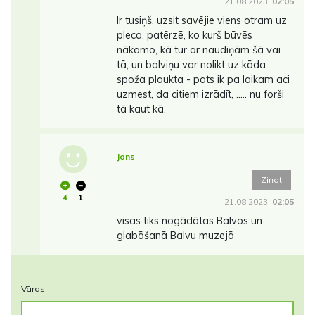
21.08.2023.
02:05
Ir tusiņš, uzsit savējie viens otram uz
pleca, patērzē, ko kurš būvēs
nākamo, kā tur ar naudiņām šā vai
tā, un balviņu var nolikt uz kāda
spoža plaukta - pats ik pa laikam aci
uzmest, da citiem izrādīt, ..... nu forši
tā kaut kā.
Jons
Ziņot
4
1
21.08.2023.
02:05
visas tiks nogādātas Balvos un
glabāšanā Balvu muzejā
Vārds: