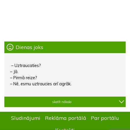
Dienas joks
– Uztraucaties?
– Jā.
– Pirmā reize?
– Nē, esmu uztraucies arī agrāk.
skatīt nākošo
Sludinājumi
Reklāma portālā
Par portālu
Kontakti