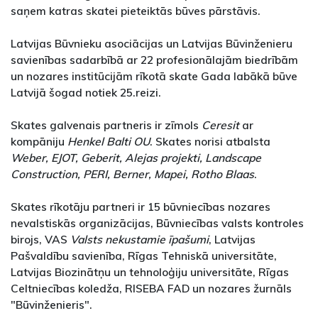
saņem katras skatei pieteiktās būves pārstāvis.
Latvijas Būvnieku asociācijas un Latvijas Būvinženieru
savienības sadarbībā ar 22 profesionālajām biedrībām
un nozares institūcijām rīkotā skate Gada labākā būve
Latvijā šogad notiek 25.reizi.
Skates galvenais partneris ir zīmols
Ceresit
ar
kompāniju
Henkel Balti OU
. Skates norisi atbalsta
Weber, EJOT, Geberit, Alejas projekti, Landscape
Construction, PERI, Berner, Mapei, Rotho Blaas
.
Skates rīkotāju partneri ir 15 būvniecības nozares
nevalstiskās organizācijas, Būvniecības valsts kontroles
birojs, VAS
Valsts nekustamie īpašumi
, Latvijas
Pašvaldību savienība, Rīgas Tehniskā universitāte,
Latvijas Biozinātņu un tehnoloģiju universitāte, Rīgas
Celtniecības koledža, RISEBA FAD un nozares žurnāls
"Būvinženieris".