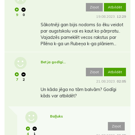
Ziņot
Atbildēt
9
0
19.08.2023.
12:29
Sākotnēji gan bijis nodoms šo ēku veidot
par augstskolu vai es kaut ko pārpratu..
Vajadzēs pameklēt vecos rakstus par
Pīlēna k-ga un Rubeņa k-ga plāniem...
Bet ja godīgi...
Ziņot
Atbildēt
7
2
21.08.2023.
02:05
Un kāda jēga no tām balvām? Godīgi
kāds var atbildēt?
Baļļuks
Ziņot
4
1