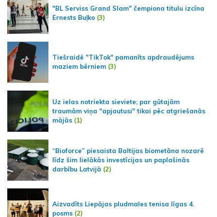
"BL Serviss Grand Slam" čempiona titulu izcīna
Ernests Buļko
(3)
Tiešraidē "TikTok" pamanīts apdraudējums
maziem bērniem
(3)
Uz ielas notriekta sieviete; par gūtajām
traumām viņa "apjautusi" tikai pēc atgriešanās
mājās
(1)
“Bioforce” piesaista Baltijas biometāna nozarē
līdz šim lielākās investīcijas un paplašinās
darbību Latvijā
(2)
Aizvadīts Liepājas pludmales tenisa līgas 4.
posms
(2)