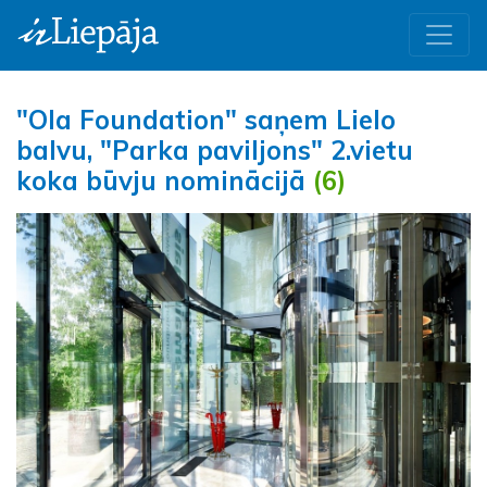
"Ola Foundation" saņem Lielo
balvu, "Parka paviljons" 2.vietu
koka būvju nominācijā
(6)