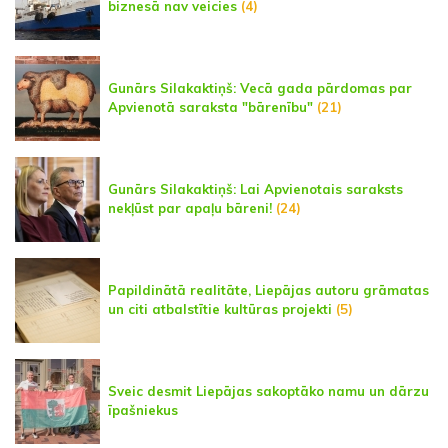
biznesā nav veicies
(4)
Gunārs Silakaktiņš: Vecā gada pārdomas par
Apvienotā saraksta "bārenību"
(21)
Gunārs Silakaktiņš: Lai Apvienotais saraksts
nekļūst par apaļu bāreni!
(24)
Papildinātā realitāte, Liepājas autoru grāmatas
un citi atbalstītie kultūras projekti
(5)
Sveic desmit Liepājas sakoptāko namu un dārzu
īpašniekus