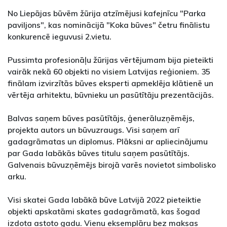
No Liepājas būvēm žūrija atzīmējusi kafejnīcu "Parka
paviljons", kas nominācijā "Koka būves" četru finālistu
konkurencē ieguvusi 2.vietu.
Pussimta profesionāļu žūrijas vērtējumam bija pieteikti
vairāk nekā 60 objekti no visiem Latvijas reģioniem. 35
finālam izvirzītās būves eksperti apmeklēja klātienē un
vērtēja arhitektu, būvnieku un pasūtītāju prezentācijās.
Balvas saņem būves pasūtītājs, ģenerāluzņēmējs,
projekta autors un būvuzraugs. Visi saņem arī
gadagrāmatas un diplomus. Plāksni ar apliecinājumu
par Gada labākās būves titulu saņem pasūtītājs.
Galvenais būvuzņēmējs birojā varēs novietot simbolisko
arku.
Visi skatei Gada labākā būve Latvijā 2022 pieteiktie
objekti apskatāmi skates gadagrāmatā, kas šogad
izdota astoto gadu. Vienu eksemplāru bez maksas