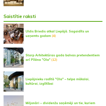
Saistītie raksti
Uldis Briedis atkal Liepājā. Sagaidīts un
uzņemts godam
(4)
Starp Arhitektūras gada balvas pretendentiem
arī Pīlēna "Ola"
(12)
Liepājnieku radītā "Ola" – telpa mākslai,
kultūrai, izglītībai
Miljonāri – dividenžu saņēmēji un tie, kuriem