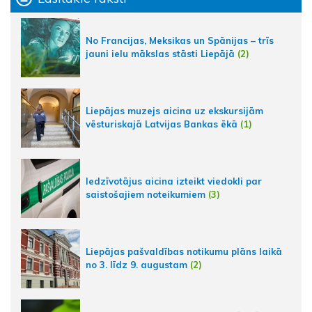
No Francijas, Meksikas un Spānijas – trīs
jauni ielu mākslas stāsti Liepājā
(2)
Liepājas muzejs aicina uz ekskursijām
vēsturiskajā Latvijas Bankas ēkā
(1)
Iedzīvotājus aicina izteikt viedokli par
saistošajiem noteikumiem
(3)
Liepājas pašvaldības notikumu plāns laikā
no 3. līdz 9. augustam
(2)