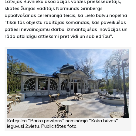
Latvijas Būvnieku asociācijas valdes priekšsēdētājs,
skates žūrijas vadītājs Normunds Grinbergs
apbalvošanas ceremonijā teicis, ka Lielo balvu nopelna
"tikai tās objektu radītājas komandas, kas paveikušas
patiesi nevainojamu darbu, izmantojušas inovācijas un
rāda atbildīgu attieksmi pret vidi un sabiedrību".
Kafejnīca "Parka paviljons" nominācijā "Koka būves"
ieguvusi 2.vietu. Publicitātes foto.