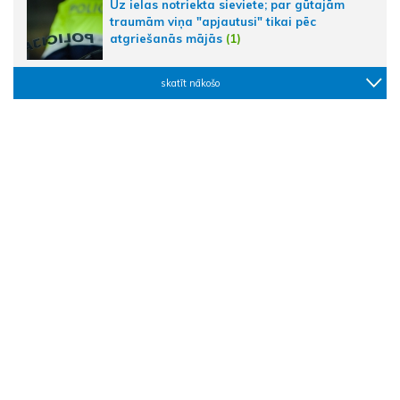
Uz ielas notriekta sieviete; par gūtajām
traumām viņa "apjautusi" tikai pēc
atgriešanās mājās
(1)
skatīt nākošo