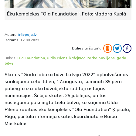
Ēku komplekss "Ola Foundation". Foto: Madara Kuplā
Autors:
irliepaja.lv
Datums:
17.08.2023
Dalies ar šo ziņu:
Birkas:
Ola Foundation
,
Uldis Pīlēns
,
kafejnīca Parka paviljons
,
gada
būve
Skates "Gada labākā būve Latvijā 2022" apbalvošanas
sarīkojumā ceturtdien, 17.augustā, sumināti 35 pērn
pabeigto izcilāko būvobjektu radītāji astoņās
nominācijās. Šī bija skates 25.jubilejas, un tās
noslēgumā pasniegta Lielā balva, ko saņēma Ulda
Pīlēna radītais ēku komplekss "Ola Foundation" Ķīpsalā,
Rīgā, portālu informēja skates koordinatore Baiba
Mierkalne.