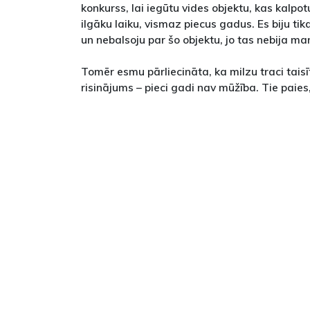
konkurss, lai iegūtu vides objektu, kas kalpot
ilgāku laiku, vismaz piecus gadus. Es biju tik
un nebalsoju par šo objektu, jo tas nebija man
Tomēr esmu pārliecināta, ka milzu traci taisīt 
risinājums – pieci gadi nav mūžība. Tie paies,