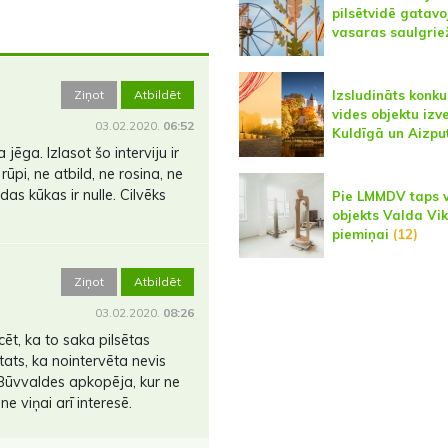
pilsētvidē gatavo
vasaras saulgrie
Ziņot
Atbildēt
Izsludināts konku
vides objektu izv
03.02.2020.
06:52
Kuldīgā un Aizpu
ēga. Izlasot šo interviju ir
rūpi, ne atbild, ne rosina, ne
das kūkas ir nulle. Cilvēks
Pie LMMDV taps 
objekts Valda V
piemiņai
(12)
Ziņot
Atbildēt
03.02.2020.
08:26
cēt, ka to saka pilsētas
ats, ka nointervēta nevis
 Būvvaldes apkopēja, kur ne
 ne viņai arī interesē.