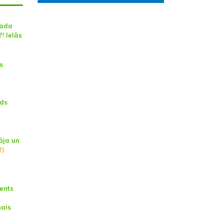
vada
! Ielās
s
lds
āja un
2)
ents
nais