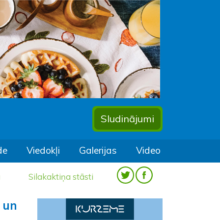
Sludinājumi
de
Viedokļi
Galerijas
Video
a
Silakaktiņa stāsti
 un