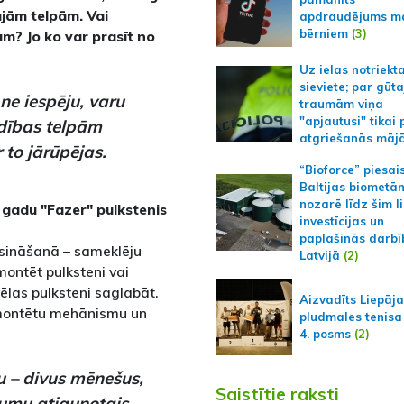
ajām telpām. Vai
apdraudējums m
bērniem
(3)
m? Jo ko var prasīt no
Uz ielas notriekt
sieviete; par gūt
ne iespēju, varu
traumām viņa
"apjautusi" tikai 
aldības telpām
atgriešanās māj
 to jārūpējas.
“Bioforce” piesai
Baltijas biometā
nozarē līdz šim l
u gadu "Fazer" pulkstenis
investīcijas un
paplašinās darbī
risināšanā – sameklēju
Latvijā
(2)
montēt pulksteni vai
ēlas pulksteni saglabāt.
Aizvadīts Liepāj
remontētu mehānismu un
pludmales tenisa
4. posms
(2)
u – divus mēnešus,
Saistītie raksti
kumu atjaunotais