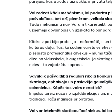
pārējais, kas atrodas aiz stikla, ir privātā te
Vai redzat
kādu
mehānismu, lai padarītu pie
pašvaldības, bet arī, piemēram, veikalu sk
Tāda mehānisma nav. Varam tikai ieteikt, pamā
uzņēmējs apvainojas un uzskata to par pārāk
Kādreiz pat bija profesija – noformētājs, un t
kultūras daļa. Tas, ko šodien varētu vēlēties 
piesaista profesionālus cilvēkus – mums taču
dizaina vidusskola, ir augstskola. Ja skatlog
neies – to vajadzētu saprast.
Savulaik pašvaldība regulāri rīkoja konku
skatlogu, apbalvoja un paslavēja gaumīgā
saimniekus. Kāpēc tas vairs nenotiek?
Impulss toreiz nāca no izpilddirekcijas un, ma
tradīcija. Taču mainījās prioritātes.
Vai var ietekmēt skatlogu īpašniekus, lai log