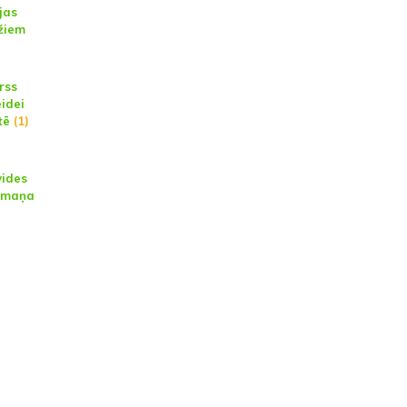
jas
žiem
rss
eidei
tē
(1)
vides
ikmaņa