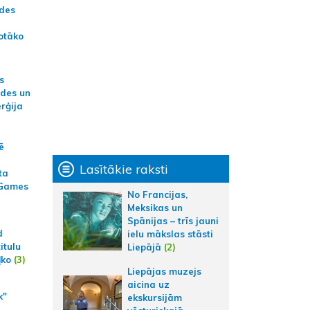
ādes
otāko
s
ides un
erģija
ē
Lasītākie raksti
ta
 Games
No Francijas,
Meksikas un
Spānijas – trīs jauni
d
ielu mākslas stāsti
itulu
Liepājā
(2)
ļko
(3)
Liepājas muzejs
aicina uz
k"
ekskursijām