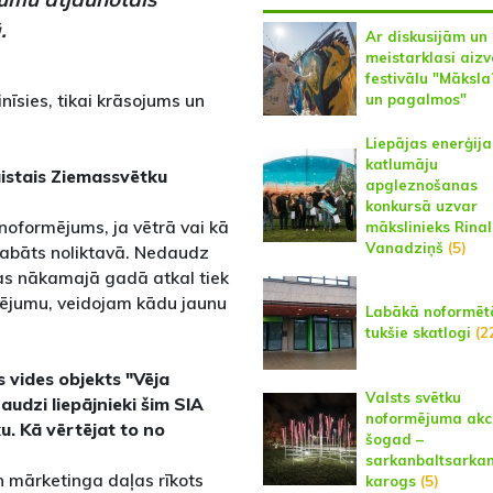
.
Ar diskusijām un
meistarklasi aiz
festivālu "Māksla?
nīsies, tikai krāsojums un
un pagalmos"
Liepājas enerģija
katlumāju
kaistais Ziemassvētku
apgleznošanas
konkursā uzvar
noformējums, ja vētrā vai kā
mākslinieks Rina
Vanadziņš
(5)
glabāts noliktavā. Nedaudz
 tas nākamajā gadā atkal tiek
mējumu, veidojam kādu jaunu
Labākā noformēt
tukšie skatlogi
(2
 vides objekts "Vēja
Valsts svētku
Daudzi liepājnieki šim SIA
noformējuma akc
u. Kā vērtējat to no
šogad –
sarkanbaltsarka
n mārketinga daļas rīkots
karogs
(5)