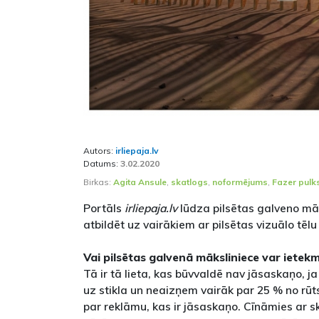
Autors:
irliepaja.lv
Datums:
3.02.2020
Birkas:
Agita Ansule
,
skatlogs
,
noformējums
,
Fazer pulk
Portāls
irliepaja.lv
lūdza pilsētas galveno māk
atbildēt uz vairākiem ar pilsētas vizuālo tēl
Vai pilsētas galvenā māksliniece var iete
Tā ir tā lieta, kas būvvaldē nav jāsaskaņo, j
uz stikla un neaizņem vairāk par 25 % no rūts
par reklāmu, kas ir jāsaskaņo. Cīnāmies ar s