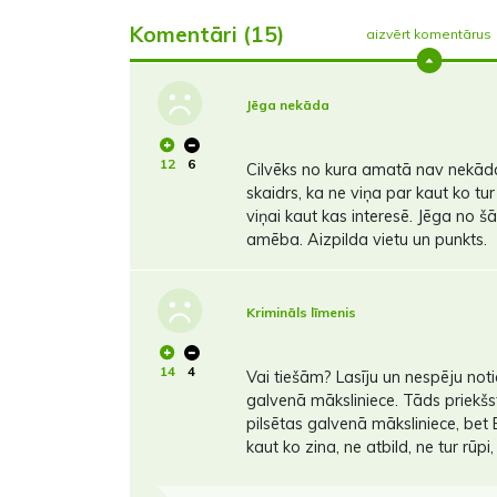
Komentāri (15)
aizvērt komentārus
Jēga nekāda
12
6
Cilvēks no kura amatā nav nekāda j
skaidrs, ka ne viņa par kaut ko tur 
viņai kaut kas interesē. Jēga no šā
amēba. Aizpilda vietu un punkts.
Krimināls līmenis
14
4
Vai tiešām? Lasīju un nespēju noti
galvenā māksliniece. Tāds priekšst
pilsētas galvenā māksliniece, bet
kaut ko zina, ne atbild, ne tur rūpi,