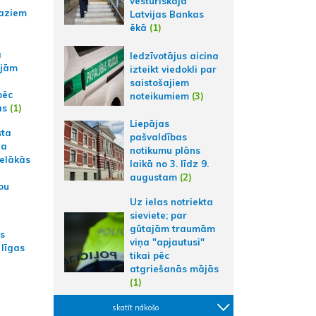
vēsturiskajā
aziem
Latvijas Bankas
ēkā
(1)
a
Iedzīvotājus aicina
ajām
izteikt viedokli par
saistošajiem
pēc
noteikumiem
(3)
ās
(1)
Liepājas
sta
pašvaldības
na
notikumu plāns
ielākās
laikā no 3. līdz 9.
augustam
(2)
bu
Uz ielas notriekta
sieviete; par
gūtajām traumām
as
viņa "apjautusi"
 līgas
tikai pēc
atgriešanās mājās
(1)
skatīt nākošo