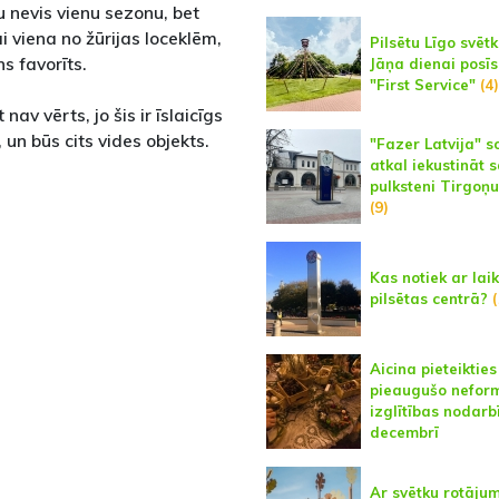
u nevis vienu sezonu, bet
ai viena no žūrijas loceklēm,
Pilsētu Līgo svēt
s favorīts.
Jāņa dienai posīs
"First Service"
(4)
nav vērts, jo šis ir īslaicīgs
 un būs cits vides objekts.
"Fazer Latvija" s
atkal iekustināt 
pulksteni Tirgoņu
(9)
Kas notiek ar lai
pilsētas centrā?
(
Aicina pieteikties
pieaugušo nefor
izglītības nodar
decembrī
Ar svētku rotāju