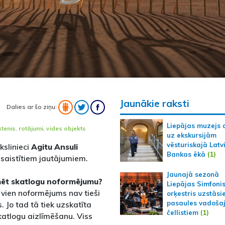
Jaunākie raksti
Dalies ar šo ziņu:
Liepājas muzejs 
stenis
,
rotājumi
,
vides objekts
uz ekskursijām
vēsturiskajā Latv
slinieci
Agitu Ansuli
Bankas ēkā
(1)
u saistītiem jautājumiem.
Jaunajā sezonā
kmēt skatlogu noformējumu?
Liepājas Simfoni
a vien noformējums nav tieši
orķestris uzstāsi
pasaules vadoša
. Jo tad tā tiek uzskatīta
čellistiem
(1)
katlogu aizlīmēšanu. Viss