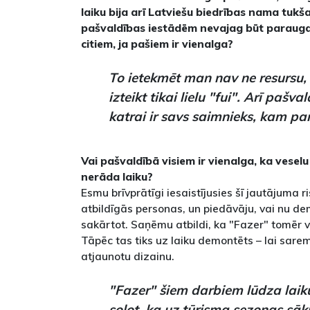
laiku bija arī Latviešu biedrības nama tukš
pašvaldības iestādēm nevajag būt parauga
citiem, ja pašiem ir vienalga?
To ietekmēt man nav ne resursu, 
izteikt tikai lielu "fui". Arī pašv
katrai ir savs saimnieks, kam par
Vai pašvaldībā visiem ir vienalga, ka vesel
nerāda laiku?
Esmu brīvprātīgi iesaistījusies šī jautājuma 
atbildīgās personas, un piedāvāju, vai nu de
sakārtot. Saņēmu atbildi, ka "Fazer" tomēr v
Tāpēc tas tiks uz laiku demontēts – lai sa
atjaunotu dizainu.
"Fazer" šiem darbiem lūdza laik
solot, ka uz tūrisma sezonas sā