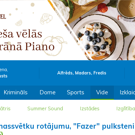
ena,
Alfrēds, Madars, Fredis
usts
Krimināls
Dome
Sports
Vide
Izklai
ātris
Summer Sound
Izstādes
Izglītīb
massvētku rotājumu, "Fazer" pulksteni
)