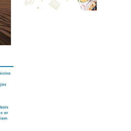
aicina
ijas
skais
es ar
jiem