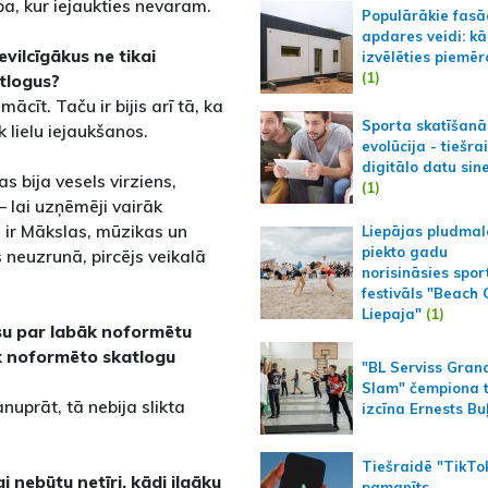
lpa, kur iejaukties nevaram.
Populārākie fas
apdares veidi: kā
vilcīgākus ne tikai
izvēlēties piemēr
(1)
atlogus?
cīt. Taču ir bijis arī tā, ka
Sporta skatīšanā
 lielu iejaukšanos.
evolūcija - tiešra
digitālo datu sin
as bija vesels virziens,
(1)
– lai uzņēmēji vairāk
 ir Mākslas, mūzikas un
Liepājas pludmal
piekto gadu
s neuzrunā, pircējs veikalā
norisināsies spor
festivāls "Beach
Liepaja"
(1)
rsu par labāk noformētu
k noformēto skatlogu
"BL Serviss Gran
Slam" čempiona t
nuprāt, tā nebija slikta
izcīna Ernests Bu
Tiešraidē "TikTo
i nebūtu netīri, kādi ilgāku
pamanīts