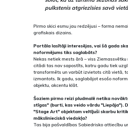
pulkstenis atgriezīsies savā vietā
Pirmo skici esmu jau redzējusi – forma nemai
grafiskais dizains.
Portāla lasītāji interesējas, vai šā gada s
noformējums tiks saglabāts?
Nekas netiek mests ārā – viss Ziemassvētku 
citādi tas nav sapostīts, katru gadu tiek uz
transformēts un varbūt izvietots citā vietā,
izmantots. Ik gadu, saglabājot esošo nofor
objektu, akcentu klāt.
Šoziem pirmo reizi pludmalē netika novākts
stīgas" (burti, kas veido vārdu "Liepāja"). 
"Stage Art" objektam veltījuši skarbu kritik
mākslinieciskā viedokļa?
Tas bija pašvaldības Sabiedrisko attiecību u