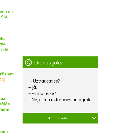
kiem un
 SIA
ola
savu
 ielā
Dienas joks
krāžiem
11)
– Uztraucaties?
– Jā.
– Pirmā reize?
 uz
– Nē, esmu uztraucies arī agrāk.
mālās
bībām
skatīt nākošo
miem