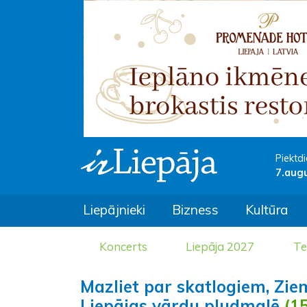
Piektdi
7.aug
Liepājnieki
Bizness
Kultūra
Koncerts
Liepāja 2027
Te
Mazliet par skatlogiem, Zie
Liepājas vārdu pludmalē
(15