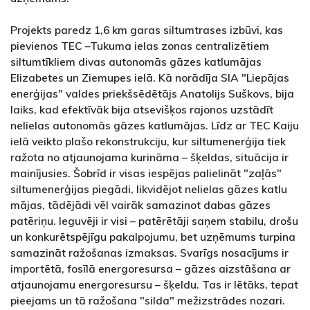
Projekts paredz 1,6 km garas siltumtrases izbūvi, kas
pievienos TEC –Tukuma ielas zonas centralizētiem
siltumtīkliem divas autonomās gāzes katlumājas
Elizabetes un Ziemupes ielā. Kā norādīja SIA "Liepājas
enerģijas" valdes priekšsēdētājs Anatolijs Suškovs, bija
laiks, kad efektīvāk bija atsevišķos rajonos uzstādīt
nelielas autonomās gāzes katlumājas. Līdz ar TEC Kaiju
ielā veikto plašo rekonstrukciju, kur siltumenerģija tiek
ražota no atjaunojama kurināma – šķeldas, situācija ir
mainījusies. Šobrīd ir visas iespējas palielināt "zaļās"
siltumenerģijas piegādi, likvidējot nelielas gāzes katlu
mājas, tādējādi vēl vairāk samazinot dabas gāzes
patēriņu. Ieguvēji ir visi – patērētāji saņem stabilu, drošu
un konkurētspējīgu pakalpojumu, bet uzņēmums turpina
samazināt ražošanas izmaksas. Svarīgs nosacījums ir
importētā, fosīlā energoresursa – gāzes aizstāšana ar
atjaunojamu energoresursu – šķeldu. Tas ir lētāks, tepat
pieejams un tā ražošana "silda" mežizstrādes nozari.