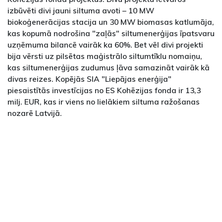
izbūvēti divi jauni siltuma avoti – 10 MW
biokoģenerācijas stacija un 30 MW biomasas katlumāja,
kas kopumā nodrošina "zaļās" siltumenerģijas īpatsvaru
uzņēmuma bilancē vairāk ka 60%. Bet vēl divi projekti
bija vērsti uz pilsētas maģistrālo siltumtīklu nomaiņu,
kas siltumenerģijas zudumus ļāva samazināt vairāk kā
divas reizes. Kopējās SIA "Liepājas enerģija"
piesaistītās investīcijas no ES Kohēzijas fonda ir 13,3
milj. EUR, kas ir viens no lielākiem siltuma ražošanas
nozarē Latvijā.