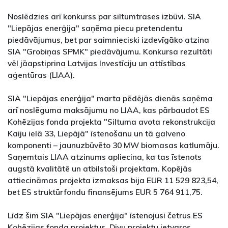
Noslēdzies arī konkurss par siltumtrases izbūvi. SIA
"Liepājas enerģija" saņēma piecu pretendentu
piedāvājumus, bet par saimnieciski izdevīgāko atzina
SIA "Grobiņas SPMK" piedāvājumu. Konkursa rezultāti
vēl jāapstiprina Latvijas Investīciju un attīstības
aģentūras (LIAA).
SIA "Liepājas enerģija" marta pēdējās dienās saņēma
arī noslēguma maksājumu no LIAA, kas pārbaudot ES
Kohēzijas fonda projekta "Siltuma avota rekonstrukcija
Kaiju ielā 33, Liepājā" īstenošanu un tā galveno
komponenti – jaunuzbūvēto 30 MW biomasas katlumāju.
Saņemtais LIAA atzinums apliecina, ka tas īstenots
augstā kvalitātē un atbilstoši projektam. Kopējās
attiecināmas projekta izmaksas bija EUR 11 529 823,54,
bet ES struktūrfondu finansējums EUR 5 764 911,75.
Līdz šim SIA "Liepājas enerģija" īstenojusi četrus ES
Kohēzijas fonda projektus. Divu projektu ietvaros