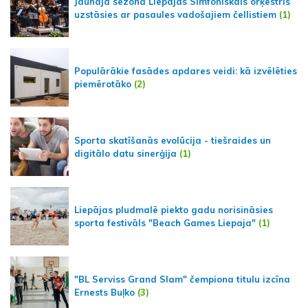
Jaunajā sezonā Liepājas Simfoniskais orķestris
uzstāsies ar pasaules vadošajiem čellistiem
(1)
Populārākie fasādes apdares veidi: kā izvēlēties
piemērotāko
(2)
Sporta skatīšanās evolūcija - tiešraides un
digitālo datu sinerģija
(1)
Liepājas pludmalē piekto gadu norisināsies
sporta festivāls "Beach Games Liepaja"
(1)
"BL Serviss Grand Slam" čempiona titulu izcīna
Ernests Buļko
(3)