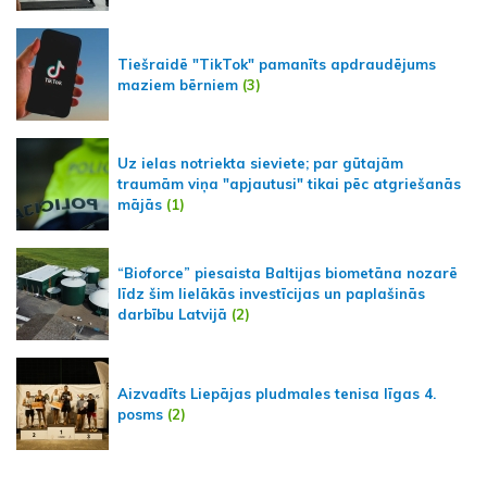
Tiešraidē "TikTok" pamanīts apdraudējums
maziem bērniem
(3)
Uz ielas notriekta sieviete; par gūtajām
traumām viņa "apjautusi" tikai pēc atgriešanās
mājās
(1)
“Bioforce” piesaista Baltijas biometāna nozarē
līdz šim lielākās investīcijas un paplašinās
darbību Latvijā
(2)
Aizvadīts Liepājas pludmales tenisa līgas 4.
posms
(2)