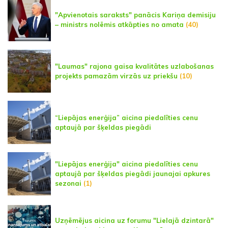
"Apvienotais saraksts" panācis Kariņa demisiju
– ministrs nolēmis atkāpties no amata
(40)
"Laumas" rajona gaisa kvalitātes uzlabošanas
projekts pamazām virzās uz priekšu
(10)
“Liepājas enerģija” aicina piedalīties cenu
aptaujā par šķeldas piegādi
"Liepājas enerģija" aicina piedalīties cenu
aptaujā par šķeldas piegādi jaunajai apkures
sezonai
(1)
Uzņēmējus aicina uz forumu "Lielajā dzintarā"