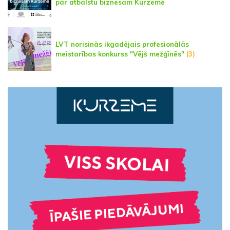
par atbalstu biznesam Kurzemē
LVT norisinās ikgadējais profesionālās
meistarības konkurss "Vējš mežģīnēs"
(3)