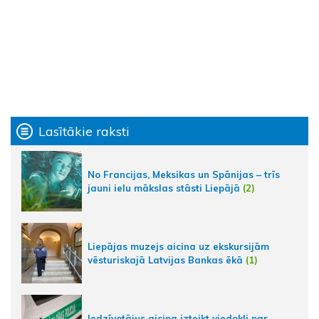
Lasītākie raksti
No Francijas, Meksikas un Spānijas – trīs
jauni ielu mākslas stāsti Liepājā
(2)
Liepājas muzejs aicina uz ekskursijām
vēsturiskajā Latvijas Bankas ēkā
(1)
Iedzīvotājus aicina izteikt viedokli par