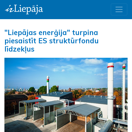
"Liepājas enerģija" turpina
piesaistīt ES struktūrfondu
līdzekļus