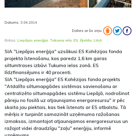
Datums:
3.04.2014
Dalies ar šo ziņu:
Birkas:
Liepājas enerģija
,
Tukuma iela
,
ES
,
šķelda
,
LIAA
SIA "Liepājas enerģija" uzsākusi ES Kohēzijas fonda
projekta īstenošanu, kas paredz 1,6 km garas
siltumtrases izbūvi Tukuma ielas zonā. ES
līdzfinansējums ir 40 procenti.
SIA "Liepājas enerģija" ES Kohēzijas fonda projekts
"Atdalīto siltumapgādes sistēmas savienošanu ar
centralizēto siltumapgādes sistēmu Liepājā, nodrošinot
pāreju no fosilā uz atjaunojamo energoresursu" ir pēc
skaita jau piektais, kas tiek īstenots ar ES atbalstu. Tā
mērķis ir turpināt samazināt uzņēmuma ražošanas
izmaksas, izmantojot atjaunojamos energoresursus un
ražojot videi draudzīgu "zaļu" enerģiju, informē
uzņēmums.