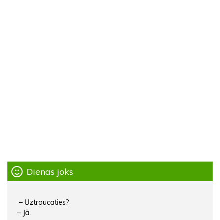
Dienas joks
– Uztraucaties?
– Jā.