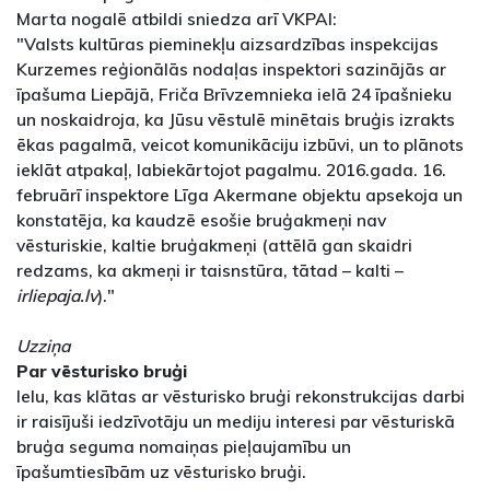
Marta nogalē atbildi sniedza arī VKPAI:
"Valsts kultūras pieminekļu aizsardzības inspekcijas
Kurzemes reģionālās nodaļas inspektori sazinājās ar
īpašuma Liepājā, Friča Brīvzemnieka ielā 24 īpašnieku
un noskaidroja, ka Jūsu vēstulē minētais bruģis izrakts
ēkas pagalmā, veicot komunikāciju izbūvi, un to plānots
ieklāt atpakaļ, labiekārtojot pagalmu. 2016.gada. 16.
februārī inspektore Līga Akermane objektu apsekoja un
konstatēja, ka kaudzē esošie bruģakmeņi nav
vēsturiskie, kaltie bruģakmeņi (attēlā gan skaidri
redzams, ka akmeņi ir taisnstūra, tātad – kalti –
irliepaja.lv
)."
Uzziņa
Par vēsturisko bruģi
Ielu, kas klātas ar vēsturisko bruģi rekonstrukcijas darbi
ir raisījuši iedzīvotāju un mediju interesi par vēsturiskā
bruģa seguma nomaiņas pieļaujamību un
īpašumtiesībām uz vēsturisko bruģi.