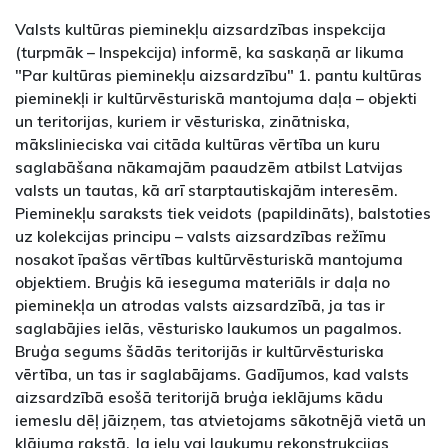
Valsts kultūras pieminekļu aizsardzības inspekcija
(turpmāk – Inspekcija) informē, ka saskaņā ar likuma
"Par kultūras pieminekļu aizsardzību" 1. pantu kultūras
pieminekļi ir kultūrvēsturiskā mantojuma daļa – objekti
un teritorijas, kuriem ir vēsturiska, zinātniska,
mākslinieciska vai citāda kultūras vērtība un kuru
saglabāšana nākamajām paaudzēm atbilst Latvijas
valsts un tautas, kā arī starptautiskajām interesēm.
Pieminekļu saraksts tiek veidots (papildināts), balstoties
uz kolekcijas principu – valsts aizsardzības režīmu
nosakot īpašas vērtības kultūrvēsturiskā mantojuma
objektiem. Bruģis kā ieseguma materiāls ir daļa no
pieminekļa un atrodas valsts aizsardzībā, ja tas ir
saglabājies ielās, vēsturisko laukumos un pagalmos.
Bruģa segums šādās teritorijās ir kultūrvēsturiska
vērtība, un tas ir saglabājams. Gadījumos, kad valsts
aizsardzībā esošā teritorijā bruģa ieklājums kādu
iemeslu dēļ jāizņem, tas atvietojams sākotnējā vietā un
klājuma rakstā. Ja ielu vai laukumu rekonstrukcijas