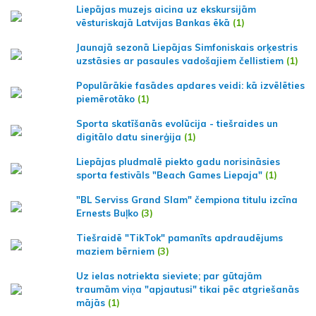
Liepājas muzejs aicina uz ekskursijām
vēsturiskajā Latvijas Bankas ēkā
(1)
Jaunajā sezonā Liepājas Simfoniskais orķestris
uzstāsies ar pasaules vadošajiem čellistiem
(1)
Populārākie fasādes apdares veidi: kā izvēlēties
piemērotāko
(1)
Sporta skatīšanās evolūcija - tiešraides un
digitālo datu sinerģija
(1)
Liepājas pludmalē piekto gadu norisināsies
sporta festivāls "Beach Games Liepaja"
(1)
"BL Serviss Grand Slam" čempiona titulu izcīna
Ernests Buļko
(3)
Tiešraidē "TikTok" pamanīts apdraudējums
maziem bērniem
(3)
Uz ielas notriekta sieviete; par gūtajām
traumām viņa "apjautusi" tikai pēc atgriešanās
mājās
(1)