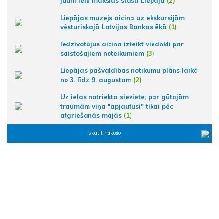
jauni ielu mākslas stāsti Liepājā
(2)
Liepājas muzejs aicina uz ekskursijām
vēsturiskajā Latvijas Bankas ēkā
(1)
Iedzīvotājus aicina izteikt viedokli par
saistošajiem noteikumiem
(3)
Liepājas pašvaldības notikumu plāns laikā
no 3. līdz 9. augustam
(2)
Uz ielas notriekta sieviete; par gūtajām
traumām viņa "apjautusi" tikai pēc
atgriešanās mājās
(1)
skatīt nākošo