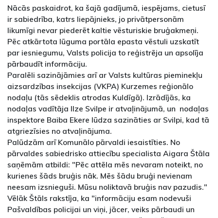
Nācās paskaidrot, ka šajā gadījumā, iespējams, cietusī
ir sabiedrība, katrs liepājnieks, jo privātpersonām
likumīgi nevar piederēt kaltie vēsturiskie bruģakmeņi.
Pēc atkārtota lūguma portāla epasta vēstuli uzskatīt
par iesniegumu, Valsts policija to reģistrēja un apsolīja
pārbaudīt informāciju.
Paralēli sazinājāmies arī ar Valsts kultūras pieminekļu
aizsardzības insekcijas (VKPA) Kurzemes reģionālo
nodaļu (tās sēdeklis atrodas Kuldīgā). Izrādījās, ka
nodaļas vadītāja Ilze Svilpe ir atvaļinājumā, un nodaļas
inspektore Baiba Ekere lūdza sazināties ar Svilpi, kad tā
atgriezīsies no atvaļinājuma.
Palūdzām arī Komunālo pārvaldi iesaistīties. No
pārvaldes sabiedrisko attiecību specialista Aigara Štāla
saņēmām atbildi: "Pēc attēla mēs nevaram noteikt, no
kurienes šāds bruģis nāk. Mēs šādu bruģi nevienam
neesam izsnieguši. Mūsu noliktavā bruģis nav pazudis."
Vēlāk Štāls rakstīja, ka "informāciju esam nodevuši
Pašvaldības policijai un viņi, jācer, veiks pārbaudi un