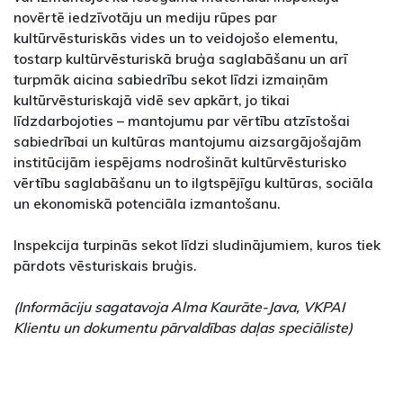
novērtē iedzīvotāju un mediju rūpes par
kultūrvēsturiskās vides un to veidojošo elementu,
tostarp kultūrvēsturiskā bruģa saglabāšanu un arī
turpmāk aicina sabiedrību sekot līdzi izmaiņām
kultūrvēsturiskajā vidē sev apkārt, jo tikai
līdzdarbojoties – mantojumu par vērtību atzīstošai
sabiedrībai un kultūras mantojumu aizsargājošajām
institūcijām iespējams nodrošināt kultūrvēsturisko
vērtību saglabāšanu un to ilgtspējīgu kultūras, sociāla
un ekonomiskā potenciāla izmantošanu.
Inspekcija turpinās sekot līdzi sludinājumiem, kuros tiek
pārdots vēsturiskais bruģis.
(Informāciju sagatavoja Alma Kaurāte-Java, VKPAI
Klientu un dokumentu pārvaldības daļas speciāliste)