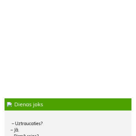
Dienas joks
– Uztraucaties?
– Jā.