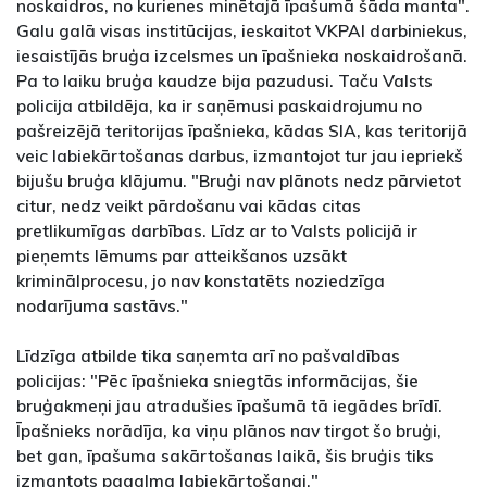
noskaidros, no kurienes minētajā īpašumā šāda manta".
Galu galā visas institūcijas, ieskaitot VKPAI darbiniekus,
iesaistījās bruģa izcelsmes un īpašnieka noskaidrošanā.
Pa to laiku bruģa kaudze bija pazudusi. Taču Valsts
policija atbildēja, ka ir saņēmusi paskaidrojumu no
pašreizējā teritorijas īpašnieka, kādas SIA, kas teritorijā
veic labiekārtošanas darbus, izmantojot tur jau iepriekš
bijušu bruģa klājumu. "Bruģi nav plānots nedz pārvietot
citur, nedz veikt pārdošanu vai kādas citas
pretlikumīgas darbības. Līdz ar to Valsts policijā ir
pieņemts lēmums par atteikšanos uzsākt
kriminālprocesu, jo nav konstatēts noziedzīga
nodarījuma sastāvs."
Līdzīga atbilde tika saņemta arī no pašvaldības
policijas: "Pēc īpašnieka sniegtās informācijas, šie
bruģakmeņi jau atradušies īpašumā tā iegādes brīdī.
Īpašnieks norādīja, ka viņu plānos nav tirgot šo bruģi,
bet gan, īpašuma sakārtošanas laikā, šis bruģis tiks
izmantots pagalma labiekārtošanai."