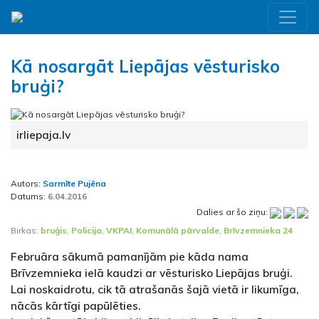
Kā nosargāt Liepājas vēsturisko
bruģi?
irliepaja.lv
Autors:
Sarmīte Pujēna
Datums:
6.04.2016
Dalies ar šo ziņu:
Birkas:
bruģis
,
Policija
,
VKPAI
,
Komunālā pārvalde
,
Brīvzemnieka 24
Februāra sākumā pamanījām pie kāda nama
Brīvzemnieka ielā kaudzi ar vēsturisko Liepājas bruģi.
Lai noskaidrotu, cik tā atrašanās šajā vietā ir likumīga,
nācās kārtīgi papūlēties.