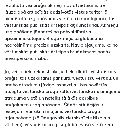
rezultātā visi bruģa akmeņi nav atvietojami, tie
jāuzglabā attiecīgās apdzīvotās vietas teritorijā
piemērotā uzglabāšanas vietā un izmantojami citas
vēsturiskās publiskās ārtelpas atjaunošanai. Akmeņu
uzglabāšana jānodrošina pašvaldībai vai
apsaimniekotājam. Bruģakmeņu uzglabāšanā
nodrošināma precīza uzskaite. Nav pieļaujams, ka no
vēsturiskās publiskās ārtelpas bruģakmens nonāk
privātpersonu rīcībā.
Ja, veicot ielu rekonstrukciju, tiek atklāts vēsturiskais
bruģis, tas uzskatāms par kultūrvēsturisku vērtību, un
par šo atradumu jāziņo Inspekcijai, kas novērtēs
atsegtā vēsturiskā bruģa kultūrvēsturisko nozīmīgumu
atraduma vietā un noteiks tālākās darbības
bruģakmeņu saglabāšanai. Šādās situācijās ir
iespējami vairāki risinājumi: vēsturiskā bruģa
atjaunošana (kā Daugavpils cietoksnī pie Nikolaja
vārtiem); vēsturisko bruģi saglabā esošā vietā zem