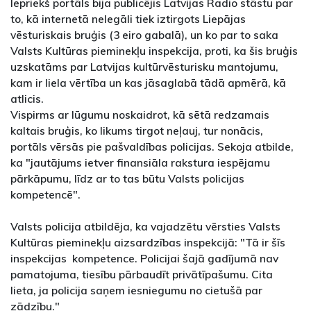
Iepriekš portāls bija publicējis Latvijas Radio stāstu par
to, kā internetā nelegāli tiek iztirgots Liepājas
vēsturiskais bruģis (3 eiro gabalā), un ko par to saka
Valsts Kultūras pieminekļu inspekcija, proti, ka šis bruģis
uzskatāms par Latvijas kultūrvēsturisku mantojumu,
kam ir liela vērtība un kas jāsaglabā tādā apmērā, kā
atlicis.
Vispirms ar lūgumu noskaidrot, kā sētā redzamais
kaltais bruģis, ko likums tirgot neļauj, tur nonācis,
portāls vērsās pie pašvaldības policijas. Sekoja atbilde,
ka "jautājums ietver finansiāla rakstura iespējamu
pārkāpumu, līdz ar to tas būtu Valsts policijas
kompetencē".
Valsts policija atbildēja, ka vajadzētu vērsties Valsts
Kultūras pieminekļu aizsardzības inspekcijā: "Tā ir šīs
inspekcijas kompetence. Policijai šajā gadījumā nav
pamatojuma, tiesību pārbaudīt privātīpašumu. Cita
lieta, ja policija saņem iesniegumu no cietušā par
zādzību."