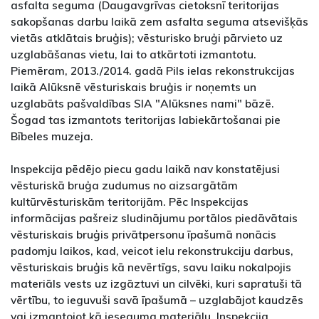
asfalta seguma (Daugavgrīvas cietoksnī teritorijas
sakopšanas darbu laikā zem asfalta seguma atsevišķās
vietās atklātais bruģis); vēsturisko bruģi pārvieto uz
uzglabāšanas vietu, lai to atkārtoti izmantotu.
Piemēram, 2013./2014. gadā Pils ielas rekonstrukcijas
laikā Alūksnē vēsturiskais bruģis ir noņemts un
uzglabāts pašvaldības SIA "Alūksnes nami" bāzē.
Šogad tas izmantots teritorijas labiekārtošanai pie
Bībeles muzeja.
Inspekcija pēdējo piecu gadu laikā nav konstatējusi
vēsturiskā bruģa zudumus no aizsargātām
kultūrvēsturiskām teritorijām. Pēc Inspekcijas
informācijas pašreiz sludinājumu portālos piedāvātais
vēsturiskais bruģis privātpersonu īpašumā nonācis
padomju laikos, kad, veicot ielu rekonstrukciju darbus,
vēsturiskais bruģis kā nevērtīgs, savu laiku nokalpojis
materiāls vests uz izgāztuvi un cilvēki, kuri sapratuši tā
vērtību, to ieguvuši savā īpašumā – uzglabājot kaudzēs
vai izmantojot kā ieseguma materiālu. Inspekcija