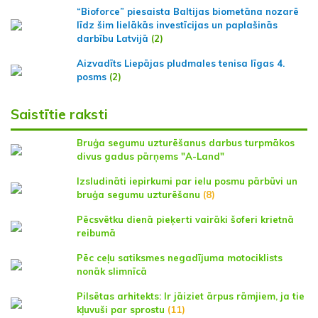
“Bioforce” piesaista Baltijas biometāna nozarē
līdz šim lielākās investīcijas un paplašinās
darbību Latvijā
(2)
Aizvadīts Liepājas pludmales tenisa līgas 4.
posms
(2)
Saistītie raksti
Bruģa segumu uzturēšanus darbus turpmākos
divus gadus pārņems "A-Land"
Izsludināti iepirkumi par ielu posmu pārbūvi un
bruģa segumu uzturēšanu
(8)
Pēcsvētku dienā pieķerti vairāki šoferi krietnā
reibumā
Pēc ceļu satiksmes negadījuma motociklists
nonāk slimnīcā
Pilsētas arhitekts: Ir jāiziet ārpus rāmjiem, ja tie
kļuvuši par sprostu
(11)