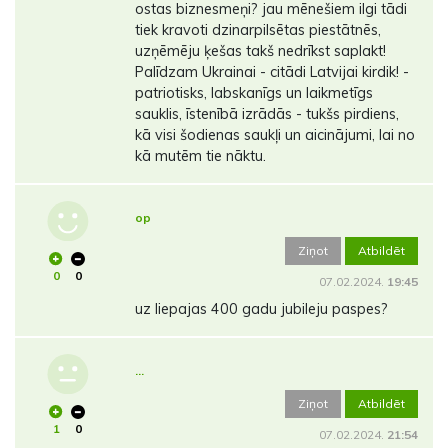
ostas biznesmeņi? jau mēnešiem ilgi tādi
tiek kravoti dzinarpilsētas piestātnēs,
uzņēmēju ķešas takš nedrīkst saplakt!
Palīdzam Ukrainai - citādi Latvijai kirdik! -
patriotisks, labskanīgs un laikmetīgs
sauklis, īstenībā izrādās - tukšs pirdiens,
kā visi šodienas saukļi un aicinājumi, lai no
kā mutēm tie nāktu.
op
Ziņot
Atbildēt
0
0
07.02.2024.
19:45
uz liepajas 400 gadu jubileju paspes?
...
Ziņot
Atbildēt
1
0
07.02.2024.
21:54