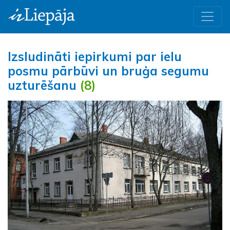
Izsludināti iepirkumi par ielu
posmu pārbūvi un bruģa segumu
uzturēšanu
(8)