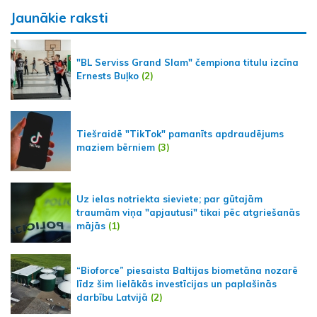
Jaunākie raksti
"BL Serviss Grand Slam" čempiona titulu izcīna
Ernests Buļko
(2)
Tiešraidē "TikTok" pamanīts apdraudējums
maziem bērniem
(3)
Uz ielas notriekta sieviete; par gūtajām
traumām viņa "apjautusi" tikai pēc atgriešanās
mājās
(1)
“Bioforce” piesaista Baltijas biometāna nozarē
līdz šim lielākās investīcijas un paplašinās
darbību Latvijā
(2)