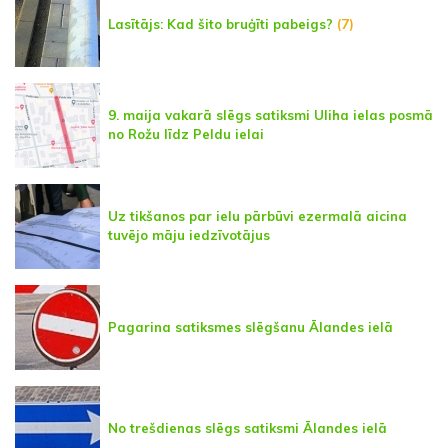
Lasītājs: Kad šito bruģīti pabeigs?
(7)
9. maija vakarā slēgs satiksmi Uliha ielas posmā
no Rožu līdz Peldu ielai
Uz tikšanos par ielu pārbūvi ezermalā aicina
tuvējo māju iedzīvotājus
Pagarina satiksmes slēgšanu Ālandes ielā
No trešdienas slēgs satiksmi Ālandes ielā