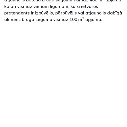
kā arī vismaz vienam līgumam, kura ietvaros
pretendents ir izbūvējis, pārbūvējis vai atjaunojis dabīgā
2
akmens bruģa segumu vismaz 100 m
apjomā.