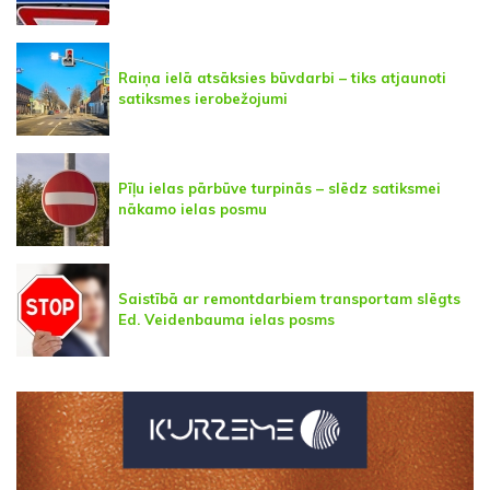
Raiņa ielā atsāksies būvdarbi – tiks atjaunoti
satiksmes ierobežojumi
Pīļu ielas pārbūve turpinās – slēdz satiksmei
nākamo ielas posmu
Saistībā ar remontdarbiem transportam slēgts
Ed. Veidenbauma ielas posms