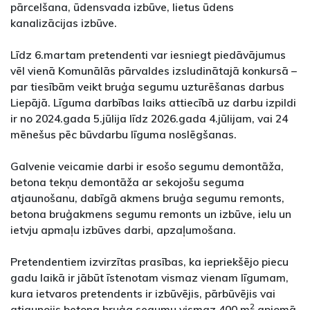
pārcelšana, ūdensvada izbūve, lietus ūdens
kanalizācijas izbūve.
Līdz 6.martam pretendenti var iesniegt piedāvājumus
vēl vienā Komunālās pārvaldes izsludinātajā konkursā –
par tiesībām veikt bruģa segumu uzturēšanas darbus
Liepājā. Līguma darbības laiks attiecībā uz darbu izpildi
ir no 2024.gada 5.jūlija līdz 2026.gada 4.jūlijam, vai 24
mēnešus pēc būvdarbu līguma noslēgšanas.
Galvenie veicamie darbi ir esošo segumu demontāža,
betona tekņu demontāža ar sekojošu seguma
atjaunošanu, dabīgā akmens bruģa segumu remonts,
betona bruģakmens segumu remonts un izbūve, ielu un
ietvju apmaļu izbūves darbi, apzaļumošana.
Pretendentiem izvirzītas prasības, ka iepriekšējo piecu
gadu laikā ir jābūt īstenotam vismaz vienam līgumam,
kura ietvaros pretendents ir izbūvējis, pārbūvējis vai
2
atjaunojis betona bruģa segumu vismaz 400 m
apjomā,