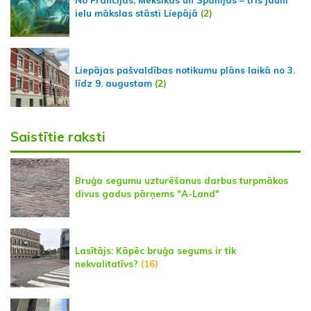
No Francijas, Meksikas un Spānijas – trīs jauni
ielu mākslas stāsti Liepājā
(2)
Liepājas pašvaldības notikumu plāns laikā no 3.
līdz 9. augustam
(2)
Saistītie raksti
Bruģa segumu uzturēšanus darbus turpmākos
divus gadus pārņems "A-Land"
Lasītājs: Kāpēc bruģa segums ir tik
nekvalitatīvs?
(16)