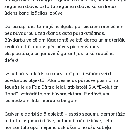
seguma izbūve, asfalta seguma izbūve, kā arī lietus
ūdens kanalizācijas izbūve.
Darba izpildes termiņš ne ilgāks par pieciem mēnešiem
pēc būvdarbu uzsākšanas akta parakstīšanas.
Būvdarbu veicējam jāgarantē veiktā darba un materiālu
kvalitāte trīs gadus pēc būves pieņemšanas
ekspluatācijā un jānovērš garantijas laikā radušies
defekti.
Izsludināts atklāts konkurss arī par tiesībām veikt
būvdarbus objektā “Ālandes ielas pārbūve posmā no
Jaunās ielas līdz Dārza ielai, atbilstoši SIA “Evolution
Road” izstrādātajam būvprojektam. Piedāvājumi
iesniedzami līdz februāra beigām.
Galvenie darbi šajā objektā – esošo segumu demontāža,
asfalta seguma izbūve, betona bruģa izbūve, ceļa
horizontālo apzīmējumu uzklāšana, esošo kabeļu