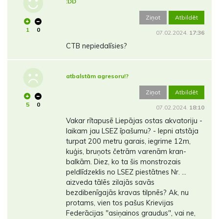
:DD
Ziņot
Atbildēt
1
0
07.02.2024.
17:36
CTB nepiedalīsies?
atbalstām agresoru!?
Ziņot
Atbildēt
5
0
07.02.2024.
18:10
Vakar rītapusē Liepājas ostas akvatoriju -
laikam jau LSEZ īpašumu? - lepni atstāja
turpat 200 metru garais, iegrime 12m,
kuģis, bruņots četrām varenām kran-
balkām. Diez, ko ta šis monstrozais
peldlīdzeklis no LSEZ piestātnes Nr. ...
aizveda tālēs zilajās savās
bezdibenīgajās kravas tilpnēs? Ak, nu
protams, vien tos pašus Krievijas
Federācijas "asiņainos graudus", vai ne,