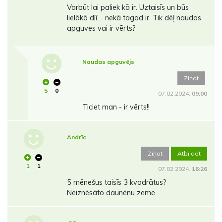
Varbūt lai paliek kā ir. Uztaisīs un būs
lielākā dīī.... nekā tagad ir. Tik dēļ naudas
apguves vai ir vērts?
Naudas apguvējs
Ziņot
5
0
07.02.2024.
09:00
Ticiet man - ir vērts!!
Andrīc
Ziņot
Atbildēt
1
1
07.02.2024.
16:26
5 mēnešus taisīs 3 kvadrātus?
Neiznēsāto daunēnu zeme