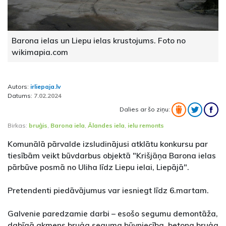
Barona ielas un Liepu ielas krustojums. Foto no
wikimapia.com
Autors:
irliepaja.lv
Datums:
7.02.2024
Dalies ar šo ziņu:
Birkas:
bruģis
,
Barona iela
,
Ālandes iela
,
ielu remonts
Komunālā pārvalde izsludinājusi atklātu konkursu par
tiesībām veikt būvdarbus objektā "Krišjāņa Barona ielas
pārbūve posmā no Uliha līdz Liepu ielai, Liepājā".
Pretendenti piedāvājumus var iesniegt līdz 6.martam.
Galvenie paredzamie darbi – esošo segumu demontāža,
dabīgā akmens bruģa seguma būvniecība, betona bruģa