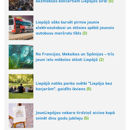
bezmaksas koncertiem Liepājas sirdī
(5)
Liepājā sāks kursēt pirmie jaunie
elektroautobusi un stāsies spēkā jaunais
autobusu maršrutu tīkls
(3)
No Francijas, Meksikas un Spānijas – trīs
jauni ielu mākslas stāsti Liepājā
(2)
Liepājā notiks parka svētki "Liepāja bez
barjerām", gaidīts ikviens
(5)
JaunLiepājas vakara tirdziņš aicina kopā
svinēt divu gadu jubileju
(5)