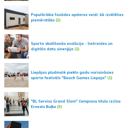
Populārākie fasādes apdares veidi: kā izvēlēties
piemērotāko
(2)
Sporta skatīšanās evolūcija - tiešraides un
digitālo datu sinerģija
(1)
Liepājas pludmalē piekto gadu norisināsies
sporta festivāls "Beach Games Liepaja"
(1)
"BL Serviss Grand Slam" čempiona titulu izcīna
Ernests Buļko
(3)