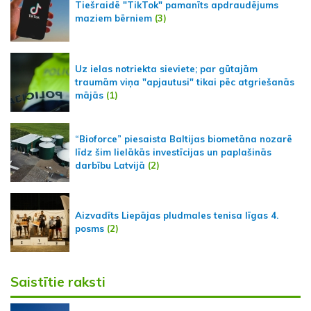
Tiešraidē "TikTok" pamanīts apdraudējums
maziem bērniem
(3)
Uz ielas notriekta sieviete; par gūtajām
traumām viņa "apjautusi" tikai pēc atgriešanās
mājās
(1)
“Bioforce” piesaista Baltijas biometāna nozarē
līdz šim lielākās investīcijas un paplašinās
darbību Latvijā
(2)
Aizvadīts Liepājas pludmales tenisa līgas 4.
posms
(2)
Saistītie raksti