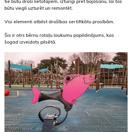
tie būtu droši lietotājiem, izturīgi pret bojāšanu, lai tos
būtu viegli uzturēt un remontēt.
Visi elementi atbilst drošības sertifikātu prasībām.
Šis ir otrs bērnu rotaļu laukumu papildinājums, kas
šogad izveidots pilsētā.