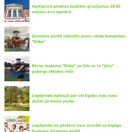
Apstiprina pilsētas budžeta grozījumus 18,45
miljonu eiro apmērā
Jūrmalas parkā izbūvēts jauns rotaļu komplekss
"Bāka"
Bērnu laukuma "Bāku" un līdz ar to "Jūru"
pabeigs oktobra vidū
Liepājnieki aptaujā par vērtīgāko zaļo zonu
atzīst Jūrmalas parku
Liepājnieki un pilsētas viesi aicināti uz kopīgu
līgošanu Jūrmalas parkā