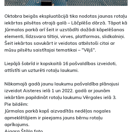
Oktobra beigās ekspluatācijā tika nodotas jaunas rotaļu
iekārtas pilsētas otrajā galā – Lāčplēša dārzā. Tāpat kā
Jūrmalas parkā arī šeit ir uzstādīti dažādi kāpelēšanas
elementi, līdzsvara tiltiņi, virves, platformas, slidkalniņi.
Šeit iekārtas savukārt ir veidotas atbilstoši citai ar
mūsu pilsētu saistītajai tematikai – "Vējš".
Liepājā šobrīd ir kopskaitā 16 pašvaldības izveidoti,
attīstīti un uzturēti rotaļu laukumi.
Nākamajā gadā jaunu laukumu pašvaldība plānojusi
izveidot Aisteres ielā 1 un 2022. gadā ar jaunām
iekārtām papildināt rotaļu laukumu Vērgales ielā 3.
Pie bildēm:
Jūrmalas parkā kopš aizvadītās nedēļas nogales
apmeklētājiem ir pieejams jauns bērnu rotaļu
aprīkojums.
Aigara Štāla foto