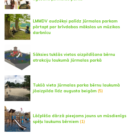
LMMDV audzēkņi palīdz Jūrmalas parkam
pārtapt par brīvdabas mākslas un mūzikas
darbnīcu
Sāksies tukšās vietas aizpildīšana bērnu
atrakciju laukumā Jūrmalas parkā
Tukšā vieta Jūrmalas parka bērnu laukumā
jāaizpilda līdz augusta beigām
(5)
Lāčplēša dārzā pieejams jauns un mūsdienīgs
spēļu laukums bērniem
(1)