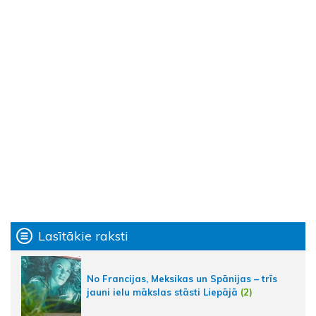
Lasītākie raksti
No Francijas, Meksikas un Spānijas – trīs
jauni ielu mākslas stāsti Liepājā
(2)