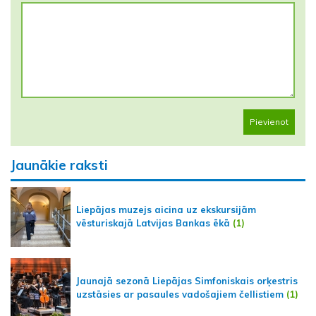
Pievienot
Jaunākie raksti
Liepājas muzejs aicina uz ekskursijām
vēsturiskajā Latvijas Bankas ēkā
(1)
Jaunajā sezonā Liepājas Simfoniskais orķestris
uzstāsies ar pasaules vadošajiem čellistiem
(1)