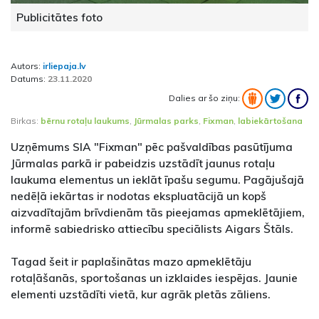
Publicitātes foto
Autors:
irliepaja.lv
Datums:
23.11.2020
Dalies ar šo ziņu:
Birkas:
bērnu rotaļu laukums
,
Jūrmalas parks
,
Fixman
,
labiekārtošana
Uzņēmums SIA "Fixman" pēc pašvaldības pasūtījuma
Jūrmalas parkā ir pabeidzis uzstādīt jaunus rotaļu
laukuma elementus un ieklāt īpašu segumu. Pagājušajā
nedēļā iekārtas ir nodotas ekspluatācijā un kopš
aizvadītajām brīvdienām tās pieejamas apmeklētājiem,
informē sabiedrisko attiecību speciālists Aigars Štāls.
Tagad šeit ir paplašinātas mazo apmeklētāju
rotaļāšanās, sportošanas un izklaides iespējas. Jaunie
elementi uzstādīti vietā, kur agrāk pletās zāliens.