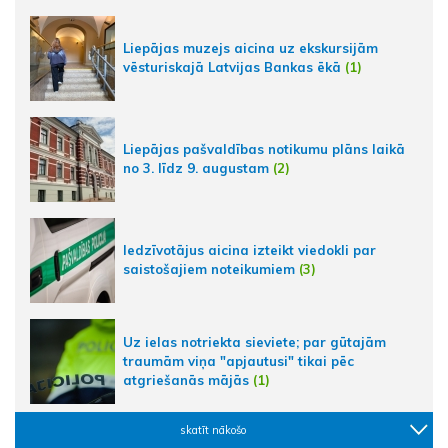
Liepājas muzejs aicina uz ekskursijām
vēsturiskajā Latvijas Bankas ēkā
(1)
Liepājas pašvaldības notikumu plāns laikā
no 3. līdz 9. augustam
(2)
Iedzīvotājus aicina izteikt viedokli par
saistošajiem noteikumiem
(3)
Uz ielas notriekta sieviete; par gūtajām
traumām viņa "apjautusi" tikai pēc
atgriešanās mājās
(1)
skatīt nākošo