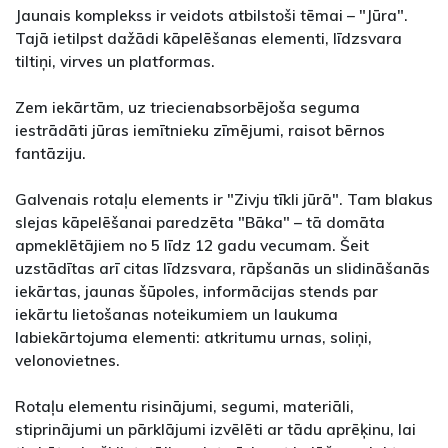
Jaunais komplekss ir veidots atbilstoši tēmai – "Jūra".
Tajā ietilpst dažādi kāpelēšanas elementi, līdzsvara
tiltiņi, virves un platformas.
Zem iekārtām, uz triecienabsorbējoša seguma
iestrādāti jūras iemītnieku zīmējumi, raisot bērnos
fantāziju.
Galvenais rotaļu elements ir "Zivju tīkli jūrā". Tam blakus
slejas kāpelēšanai paredzēta "Bāka" – tā domāta
apmeklētājiem no 5 līdz 12 gadu vecumam. Šeit
uzstādītas arī citas līdzsvara, rāpšanās un slidināšanās
iekārtas, jaunas šūpoles, informācijas stends par
iekārtu lietošanas noteikumiem un laukuma
labiekārtojuma elementi: atkritumu urnas, soliņi,
velonovietnes.
Rotaļu elementu risinājumi, segumi, materiāli,
stiprinājumi un pārklājumi izvēlēti ar tādu aprēķinu, lai