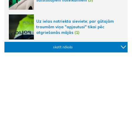
Uz ielas notriekta sieviete; par gūtajām
traumām viņa "apjautusi" tikai pēc
atgriešanās mājās
(1)
skatīt nākošo