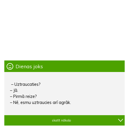
Dienas joks
– Uztraucaties?
– Jā.
– Pirmā reize?
– Nē, esmu uztraucies arī agrāk.
skatīt nākošo