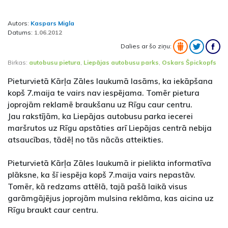
Autors:
Kaspars Migla
Datums:
1.06.2012
Dalies ar šo ziņu:
Birkas:
autobusu pietura
,
Liepājas autobusu parks
,
Oskars Špickopfs
Pieturvietā Kārļa Zāles laukumā lasāms, ka iekāpšana
kopš 7.maija te vairs nav iespējama. Tomēr pietura
joprojām reklamē braukšanu uz Rīgu caur centru.
Jau rakstījām, ka Liepājas autobusu parka iecerei
maršrutos uz Rīgu apstāties arī Liepājas centrā nebija
atsaucības, tādēļ no tās nācās atteikties.
Pieturvietā Kārļa Zāles laukumā ir pielikta informatīva
plāksne, ka šī iespēja kopš 7.maija vairs nepastāv.
Tomēr, kā redzams attēlā, tajā pašā laikā visus
garāmgājējus joprojām mulsina reklāma, kas aicina uz
Rīgu braukt caur centru.