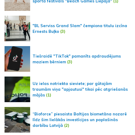
sporta festivāls "Beach Games Liepaja"
(1)
"BL Serviss Grand Slam" čempiona titulu izcīna
Ernests Buļko
(3)
Tiešraidē "TikTok" pamanīts apdraudējums
maziem bērniem
(3)
Uz ielas notriekta sieviete; par gūtajām
traumām viņa "apjautusi" tikai pēc atgriešanās
mājās
(1)
“Bioforce” piesaista Baltijas biometāna nozarē
līdz šim lielākās investīcijas un paplašinās
darbību Latvijā
(2)