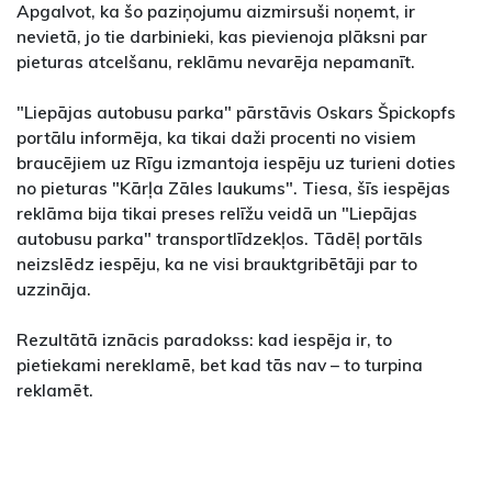
Apgalvot, ka šo paziņojumu aizmirsuši noņemt, ir
nevietā, jo tie darbinieki, kas pievienoja plāksni par
pieturas atcelšanu, reklāmu nevarēja nepamanīt.
"Liepājas autobusu parka" pārstāvis Oskars Špickopfs
portālu informēja, ka tikai daži procenti no visiem
braucējiem uz Rīgu izmantoja iespēju uz turieni doties
no pieturas "Kārļa Zāles laukums". Tiesa, šīs iespējas
reklāma bija tikai preses relīžu veidā un "Liepājas
autobusu parka" transportlīdzekļos. Tādēļ portāls
neizslēdz iespēju, ka ne visi brauktgribētāji par to
uzzināja.
Rezultātā iznācis paradokss: kad iespēja ir, to
pietiekami nereklamē, bet kad tās nav – to turpina
reklamēt.