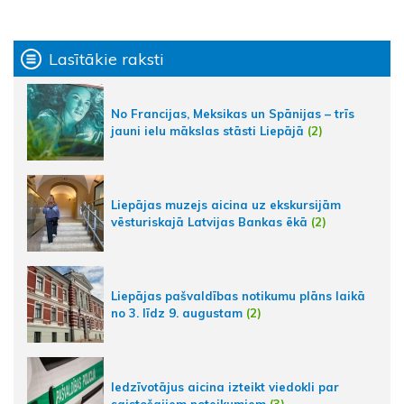
Lasītākie raksti
No Francijas, Meksikas un Spānijas – trīs
jauni ielu mākslas stāsti Liepājā
(2)
Liepājas muzejs aicina uz ekskursijām
vēsturiskajā Latvijas Bankas ēkā
(2)
Liepājas pašvaldības notikumu plāns laikā
no 3. līdz 9. augustam
(2)
Iedzīvotājus aicina izteikt viedokli par
saistošajiem noteikumiem
(3)