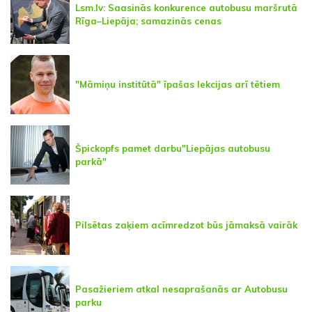
Lsm.lv: Saasinās konkurence autobusu maršrutā
Rīga–Liepāja; samazinās cenas
"Māmiņu institūtā" īpašas lekcijas arī tētiem
Špickopfs pamet darbu"Liepājas autobusu
parkā"
Pilsētas zaķiem acīmredzot būs jāmaksā vairāk
Pasažieriem atkal nesaprašanās ar Autobusu
parku