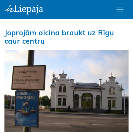
Joprojām aicina braukt uz Rīgu
caur centru