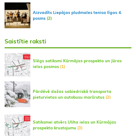
Aizvadīts Liepājas pludmales tenisa līgas 4.
posms
(2)
Saistītie raksti
Slēgs satiksmi Kūrmājas prospekta un Jūras
ielas posmos
(1)
Pārdēvē dažas sabiedriskā transporta
pieturvietas un autobusu maršrutus
(2)
Satiksmei atvērs Uliha ielas un Kūrmājas
prospekta krustojumu
(3)