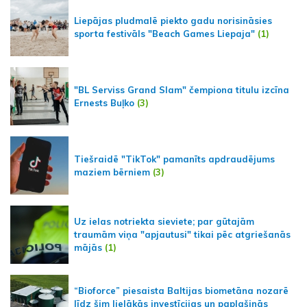
Liepājas pludmalē piekto gadu norisināsies
sporta festivāls "Beach Games Liepaja"
(1)
"BL Serviss Grand Slam" čempiona titulu izcīna
Ernests Buļko
(3)
Tiešraidē "TikTok" pamanīts apdraudējums
maziem bērniem
(3)
Uz ielas notriekta sieviete; par gūtajām
traumām viņa "apjautusi" tikai pēc atgriešanās
mājās
(1)
“Bioforce” piesaista Baltijas biometāna nozarē
līdz šim lielākās investīcijas un paplašinās