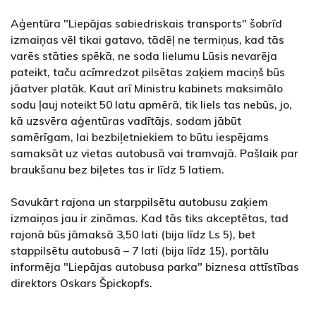
Aģentūra "Liepājas sabiedriskais transports" šobrīd
izmaiņas vēl tikai gatavo, tādēļ ne termiņus, kad tās
varēs stāties spēkā, ne soda lielumu Lūsis nevarēja
pateikt, taču acīmredzot pilsētas zaķiem maciņš būs
jāatver platāk. Kaut arī Ministru kabinets maksimālo
sodu ļauj noteikt 50 latu apmērā, tik liels tas nebūs, jo,
kā uzsvēra aģentūras vadītājs, sodam jābūt
samērīgam, lai bezbiļetniekiem to būtu iespējams
samaksāt uz vietas autobusā vai tramvajā. Pašlaik par
braukšanu bez biļetes tas ir līdz 5 latiem.
Savukārt rajona un starppilsētu autobusu zaķiem
izmaiņas jau ir zināmas. Kad tās tiks akceptētas, tad
rajonā būs jāmaksā 3,50 lati (bija līdz Ls 5), bet
stappilsētu autobusā – 7 lati (bija līdz 15), portālu
informēja "Liepājas autobusa parka" biznesa attīstības
direktors Oskars Špickopfs.