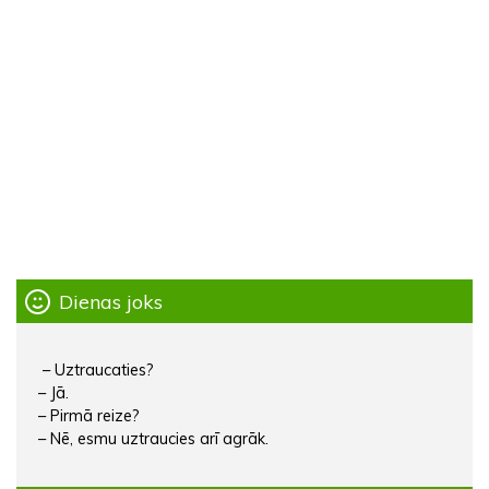
Dienas joks
– Uztraucaties?
– Jā.
– Pirmā reize?
– Nē, esmu uztraucies arī agrāk.