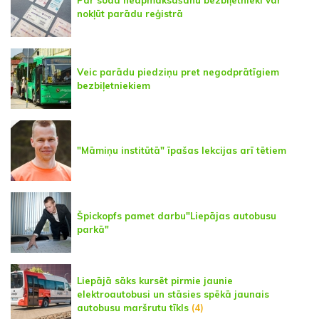
nokļūt parādu reģistrā
Veic parādu piedziņu pret negodprātīgiem
bezbiļetniekiem
"Māmiņu institūtā" īpašas lekcijas arī tētiem
Špickopfs pamet darbu"Liepājas autobusu
parkā"
Liepājā sāks kursēt pirmie jaunie
elektroautobusi un stāsies spēkā jaunais
autobusu maršrutu tīkls
(4)