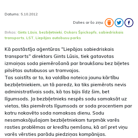
Datums:
5.10.2012
Dalies ar šo ziņu:
Birkas:
Gints Lūsis
,
bezbiļetnieki
,
Oskars Špickopfs
,
sabiedriskais
transports
,
LST
,
Liepājas autobusu parks
Kā pastāstīja aģentūras "Liepājas sabiedriskais
transports" direktors Gints Lūsis, tiek gatavotas
izmaiņas soda piemērošanā par braukšanu bez biļetes
pilsētas autobusos un tramvajos.
Tas saistīts ar to, ka valdība noteica jaunu kārtību
bezbiļetniekiem, un tā paredz, ka tiks piemērots nevis
administratīvais sods, kā tas bijis līdz šim, bet
līgumsods. Ja bezbiļetnieks nespēs sodu samaksāt uz
vietas, tiks piemērots līgumsods ar soda procentiem par
katru nokavēto soda nomaksas dienu. Sodu
nesamaksājušajam bezbiļetniekam turpmāk varēs
rasties problēmas ar kredītu ņemšanu, kā arī pret viņu
varēs vērsties parādu piedziņas kompānijas.