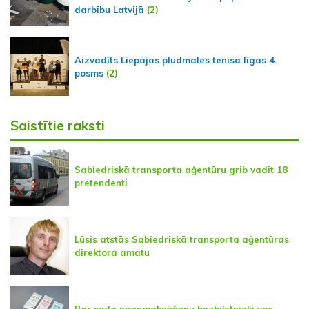
darbību Latvijā
(2)
Aizvadīts Liepājas pludmales tenisa līgas 4.
posms
(2)
Saistītie raksti
Sabiedriskā transporta aģentūru grib vadīt 18
pretendenti
Lūsis atstās Sabiedriskā transporta aģentūras
direktora amatu
Par soda neapmaksāšanu bezbiļetnieki var