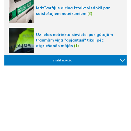
Iedzīvotājus aicina izteikt viedokli par
saistošajiem noteikumiem
(3)
Uz ielas notriekta sieviete; par gūtajām
traumām viņa "apjautusi" tikai pēc
atgriešanās mājās
(1)
skatīt nākošo