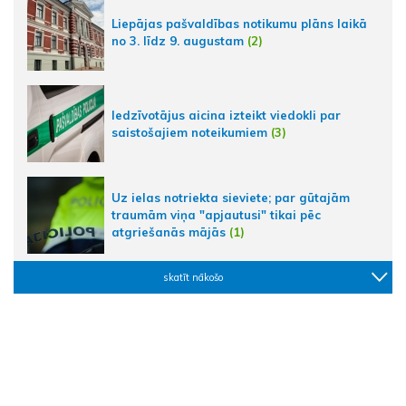
Liepājas pašvaldības notikumu plāns laikā
no 3. līdz 9. augustam
(2)
Iedzīvotājus aicina izteikt viedokli par
saistošajiem noteikumiem
(3)
Uz ielas notriekta sieviete; par gūtajām
traumām viņa "apjautusi" tikai pēc
atgriešanās mājās
(1)
skatīt nākošo