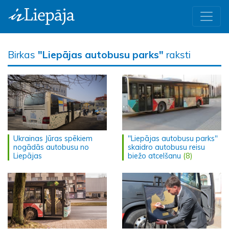
Birkas
"Liepājas autobusu parks"
raksti
Ukrainas Jūras spēkiem
"Liepājas autobusu parks"
nogādās autobusu no
skaidro autobusu reisu
Liepājas
biežo atcelšanu
(8)