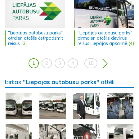
"Liepājas autobusu parks"
"Liepājas autobusu parks"
otrdien atcēlis četrpadsmit
pirmdien atcēlis deviņus
reisus
(3)
reisus Liepājas apkaimē
(4)
1
2
3
4
15
...
Birkas
"Liepājas autobusu parks"
attēli