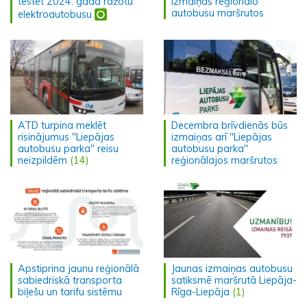
testēt 2024. gadā ražotu
izmaiņas reģionālo
autobusu maršrutos
elektroautobusu
ATD turpina meklēt
Decembra brīvdienās būs
risinājumus "Liepājas
izmaiņas arī "Liepājas
autobusu parka" reisu
autobusu parka"
neizpildēm
(14)
reģionālajos maršrutos
Apstiprina jaunu reģionālā
Jaunas izmaiņas autobusu
sabiedriskā transporta
satiksmē maršrutā Liepāja-
biļešu un tarifu sistēmu
Rīga-Liepāja
(1)