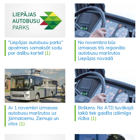
"Liepājas autobusu parks"
No novembra būs
apņēmies samaksāt sodu
izmaiņas trīs reģionālo
par dalību kartelī
(1)
autobusu maršrutos
Liepājas novadā
Ar 1.novembri izmaiņas
Briškens: No ATD tuvākajā
autobusu maršrutos uz
laikā tiek gaidīta izlēmīga
Jūrmalciemu, Ziemupi un
rīcība
(1)
citos
(1)