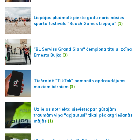
Liepājas pludmalē piekto gadu norisināsies
sporta festivāls "Beach Games Liepaja"
(1)
"BL Serviss Grand Slam" čempiona titulu izcīna
Ernests Buļko
(3)
Tiešraidē "TikTok" pamanīts apdraudējums
maziem bērniem
(3)
Uz ielas notriekta sieviete; par gūtajām
traumām viņa "apjautusi" tikai pēc atgriešanās
mājās
(1)