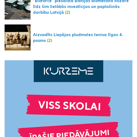
“Bioforce” piesaista Baltijas biometāna nozarē
līdz šim lielākās investīcijas un paplašinās
darbību Latvijā
(2)
Aizvadīts Liepājas pludmales tenisa līgas 4.
posms
(2)