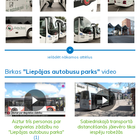
ielādēt nākamos attēlus
Birkas
"Liepājas autobusu parks"
video
Aiztur trīs personas par
Sabiedriskajā transportā
degvielas zādzību no
distancēšanās jāievēro tikai
"Liepājas autobusu parka"
iespēju robežās
(1)