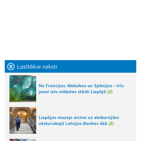
Lasītākie raksti
No Francijas, Meksikas un Spānijas – trīs
jauni ielu mākslas stāsti Liepājā
(2)
Liepājas muzejs aicina uz ekskursijām
vēsturiskajā Latvijas Bankas ēkā
(2)