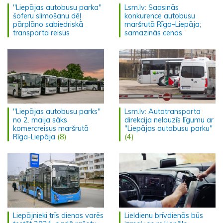
"Liepājas autobusu parka"
Lsm.lv: Saasinās
šoferu slimošanu dēļ
konkurence autobusu
pārplāno sabiedriskā
maršrutā Rīga–Liepāja;
transporta reisus
samazinās cenas
"Liepājas autobusu parks"
Lsm.lv: Autotransporta
no 2. maija sāks
direkcija nelauzīs līgumu ar
komercreisus maršrutā
"Liepājas autobusu parku"
Rīga-Liepāja
(8)
(4)
Liepājnieki trīs dienas varēs
Lieldienu brīvdienās būs