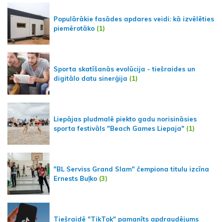
Populārākie fasādes apdares veidi: kā izvēlēties
piemērotāko
(1)
Sporta skatīšanās evolūcija - tiešraides un
digitālo datu sinerģija
(1)
Liepājas pludmalē piekto gadu norisināsies
sporta festivāls "Beach Games Liepaja"
(1)
"BL Serviss Grand Slam" čempiona titulu izcīna
Ernests Buļko
(3)
Tiešraidē "TikTok" pamanīts apdraudējums