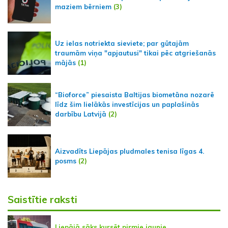
maziem bērniem
(3)
Uz ielas notriekta sieviete; par gūtajām
traumām viņa "apjautusi" tikai pēc atgriešanās
mājās
(1)
“Bioforce” piesaista Baltijas biometāna nozarē
līdz šim lielākās investīcijas un paplašinās
darbību Latvijā
(2)
Aizvadīts Liepājas pludmales tenisa līgas 4.
posms
(2)
Saistītie raksti
Liepājā sāks kursēt pirmie jaunie