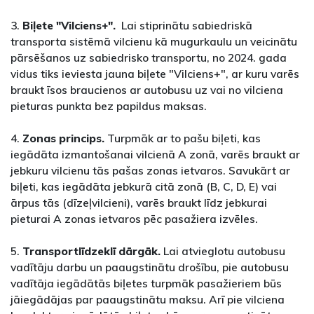
3.
Biļete "Vilciens+".
Lai stiprinātu sabiedriskā
transporta sistēmā vilcienu kā mugurkaulu un veicinātu
pārsēšanos uz sabiedrisko transportu, no 2024. gada
vidus tiks ieviesta jauna biļete "Vilciens+", ar kuru varēs
braukt īsos braucienos ar autobusu uz vai no vilciena
pieturas punkta bez papildus maksas.
4.
Zonas princips.
Turpmāk ar to pašu biļeti, kas
iegādāta izmantošanai vilcienā A zonā, varēs braukt ar
jebkuru vilcienu tās pašas zonas ietvaros. Savukārt ar
biļeti, kas iegādāta jebkurā citā zonā (B, C, D, E) vai
ārpus tās (dīzeļvilcieni), varēs braukt līdz jebkurai
pieturai A zonas ietvaros pēc pasažiera izvēles.
5.
Transportlīdzeklī dārgāk.
Lai atvieglotu autobusu
vadītāju darbu un paaugstinātu drošību, pie autobusu
vadītāja iegādātās biļetes turpmāk pasažieriem būs
jāiegādājas par paaugstinātu maksu. Arī pie vilciena