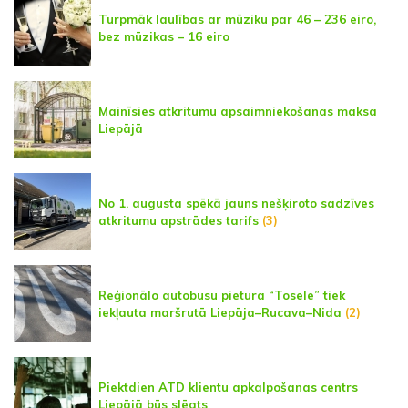
Turpmāk laulības ar mūziku par 46 – 236 eiro,
bez mūzikas – 16 eiro
Mainīsies atkritumu apsaimniekošanas maksa
Liepājā
No 1. augusta spēkā jauns nešķiroto sadzīves
atkritumu apstrādes tarifs
(3)
Reģionālo autobusu pietura “Tosele” tiek
iekļauta maršrutā Liepāja–Rucava–Nida
(2)
Piektdien ATD klientu apkalpošanas centrs
Liepājā būs slēgts