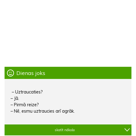
Dienas joks
– Uztraucaties?
– Jā.
– Pirmā reize?
– Nē, esmu uztraucies arī agrāk.
skatīt nākošo