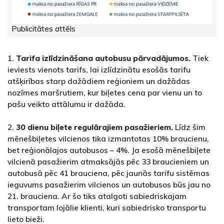
Publicitātes attēls
1.
Tarifa izlīdzināšana autobusu pārvadājumos.
Tiek
ieviests vienots tarifs, lai izlīdzinātu esošās tarifu
atšķirības starp dažādiem reģioniem un dažādas
nozīmes maršrutiem, kur biļetes cena par vienu un to
pašu veikto attālumu ir dažāda.
2.
30 dienu biļete regulārajiem pasažieriem.
Līdz šim
mēnešbiļetes vilcienos tika izmantotas 10% braucienu,
bet reģionālajos autobusos – 4%. Ja esošā mēnešbiļete
vilcienā pasažierim atmaksājās pēc 33 braucieniem un
autobusā pēc 41 brauciena, pēc jaunās tarifu sistēmas
ieguvums pasažierim vilcienos un autobusos būs jau no
21. brauciena. Ar šo tiks atalgoti sabiedriskajam
transportam lojālie klienti, kuri sabiedrisko transportu
lieto bieži.