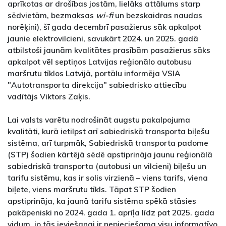
aprīkotas ar drošības jostām, lielāks attālums starp
sēdvietām, bezmaksas
wi-fi
un bezskaidras naudas
norēķini), šī gada decembrī pasažierus sāk apkalpot
jaunie elektrovilcieni, savukārt 2024. un 2025. gadā
atbilstoši jaunām kvalitātes prasībām pasažierus sāks
apkalpot vēl septiņos Latvijas reģionālo autobusu
maršrutu tīklos Latvijā, portālu informēja VSIA
"Autotransporta direkcija" sabiedrisko attiecību
vadītājs Viktors Zaķis.
Lai valsts varētu nodrošināt augstu pakalpojuma
kvalitāti, kurā ietilpst arī sabiedriskā transporta biļešu
sistēma, arī turpmāk, Sabiedriskā transporta padome
(STP) šodien kārtējā sēdē apstiprināja jaunu reģionālā
sabiedriskā transporta (autobusi un vilcieni) biļešu un
tarifu sistēmu, kas ir solis virzienā – viens tarifs, viena
biļete, viens maršrutu tīkls. Tāpat STP šodien
apstiprināja, ka jaunā tarifu sistēma spēkā stāsies
pakāpeniski no 2024. gada 1. aprīļa līdz pat 2025. gada
vidum, jo tās ieviešanai ir nepieciešama visu informatīvo