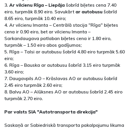
3.
Ar vilcienu Rīga – Liepāja
šobrīd biļetes cena 7.40
eiro, turpmāk 8.90 eiro. Savukārt
ar autobusu
šobrīd
8.65 eiro, turpmāk 10.40 eiro;
4. Ar vilcienu Imanta – Centrālā stacija "Rīga" biļetes
cena ir 0.90 eiro, bet ar vilcienu Imanta –
Sarkandaugava patlaban biļetes cena ir 1.80 eiro,
turpmāk – 1.50 eiro abos gadījumos;
5. Rīga – Talsi ar autobusu šobrīd 4.80 eiro turpmāk 5.60
eiro;
6. Rīga – Bauska ar autobusu šobrīd 3.15 eiro turpmāk
3.60 eiro;
7. Daugavpils AO – Krāslavas AO ar autobusu šobrīd
2.45 eiro turpmāk 2.60 eiro;
8. Balvu AO – Alūksnes AO ar autobusu šobrīd 2.45 eiro
turpmāk 2.70 eiro.
Par valsts SIA "Autotransporta direkcija"
Saskaņā ar Sabiedriskā transporta pakalpojumu likuma