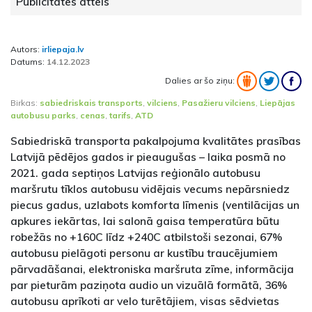
Publicitātes attēls
Autors:
irliepaja.lv
Datums:
14.12.2023
Dalies ar šo ziņu:
Birkas:
sabiedriskais transports
,
vilciens
,
Pasažieru vilciens
,
Liepājas
autobusu parks
,
cenas
,
tarifs
,
ATD
Sabiedriskā transporta pakalpojuma kvalitātes prasības
Latvijā pēdējos gados ir pieaugušas – laika posmā no
2021. gada septiņos Latvijas reģionālo autobusu
maršrutu tīklos autobusu vidējais vecums nepārsniedz
piecus gadus, uzlabots komforta līmenis (ventilācijas un
apkures iekārtas, lai salonā gaisa temperatūra būtu
robežās no +160C līdz +240C atbilstoši sezonai, 67%
autobusu pielāgoti personu ar kustību traucējumiem
pārvadāšanai, elektroniska maršruta zīme, informācija
par pieturām paziņota audio un vizuālā formātā, 36%
autobusu aprīkoti ar velo turētājiem, visas sēdvietas