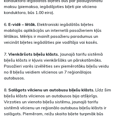
konduktora iegādātās biļetes būs par paaugstinātu
maksu (piemaksa, iegādājoties biļeti pie vilciena
konduktora, būs 1.00 eiro).
6.
E-vidē – lētāk.
Elektroniski iegādātās biļetes
mobilajās aplikācijās un internetā pasažieriem kļūs
lētākas. Mērķis ir mainīt pasažieru paradumus un
veicināt biļetes iegādāties pie vadītāja vai kasēs.
7.
Vienkāršots biļešu klāsts.
Jaunajā tarifu sistēmā
biļešu klāsts ir kļuvis vienkāršāks un pārskatāmāks.
Pasažieri varēs izvēlēties sev piemērotāku biļešu veidu
no 8 biļešu veidiem vilcienos un 7 reģionālajos
autobusos.
8.
Salāgots vilcienu un autobusu biļešu klāsts.
Līdz šim
biļešu klāsts vilcienos un autobusos bija atšķirīgs.
Virzoties un vienoto biļešu sistēmu, jaunajā tarifu
sistēmā vilcienu un reģionālo autobusu biļešu klāsts ir
salāgots. Piemēram, reižu skaita biļete turpmāk būs