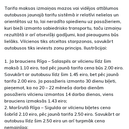
Tarifa maksas izmaiņas mazos vai vidējos attālumos
autobusos jaunajā tarifu sistēmā ir relatīvi nelielas un
orientētas uz to, lai neradīto spiedienu uz pasažieriem,
kuri bieži izmanto sabiedrisko transportu, taču izmaiņu
rezultātā ir arī atsevišķi gadījumi, kad pieaugums būs
lielāks. Vilcienos tiks atceltas starpzonas, savukārt
autobusos tiks ieviests zonu princips. Ilustrācijai:
1. Ja brauciens Rīga – Salaspils ar vilcienu līdz šim
maksā 1.10 eiro, tad pēc jaunā tarifa cena būs 2.00 eiro.
Savukārt ar autobusu līdz šim 1.45 eiro, bet pēc jaunā
tarifa 2.00 eiro. Ja pasažieris izmanto 30 dienu biļeti,
pieņemot, ka no 20 – 22 mēneša darba dienām
pasažieris vilcienu izmantos 14 darba dienas, viens
brauciens izmaksās 1.43 eiro;
2. Maršrutā Rīga – Sigulda ar vilcienu biļetes cena
šobrīd 2.10 eiro, pēc jaunā tarifa 2.50 eiro. Savukārt ar
autobusu līdz šim 2.50 eiro un arī turpmāk cena
nemainīga;