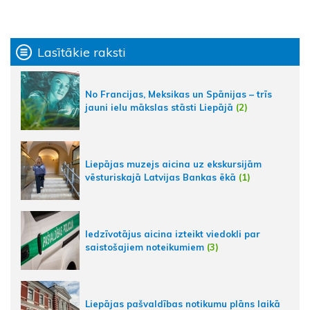
Lasītākie raksti
No Francijas, Meksikas un Spānijas – trīs
jauni ielu mākslas stāsti Liepājā
(2)
Liepājas muzejs aicina uz ekskursijām
vēsturiskajā Latvijas Bankas ēkā
(1)
Iedzīvotājus aicina izteikt viedokli par
saistošajiem noteikumiem
(3)
Liepājas pašvaldības notikumu plāns laikā