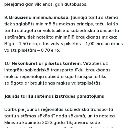
pieejama gan vilcienos, gan autobusos.
9.
Brauciena minimālā maksa.
Jaunajā tarifu sistēmā
tiek saglabāts minimālās maksas princips, taču, lai šo
tarifu salāgotu ar valstspilsētu sabiedriskā transporta
sistēmām, tiek noteikta minimālā braukšanas maksa:
Rīgā – 1,50 eiro, citās valsts pilsētās – 1,00 eiro un ārpus
valsts pilsētām – 0,70 eiro.
10.
Nekonkurēt ar pilsētas tarifiem.
Virzoties uz
integrētu sabiedriskā transporta tīklu, braukšanas
maksa reģionālajā sabiedriskajā transportā tiks
salāgota ar braukšanas maksu valstspilsētās.
Jaunās tarifu sistēmas izstrādes pamatojums
Darbs pie jaunas reģionālās sabiedriskā transporta
tarifu sistēmas sākās šī gada sākumā, un to noteica
Ministru kabineta 2023.gada 13.janvāra sēdē