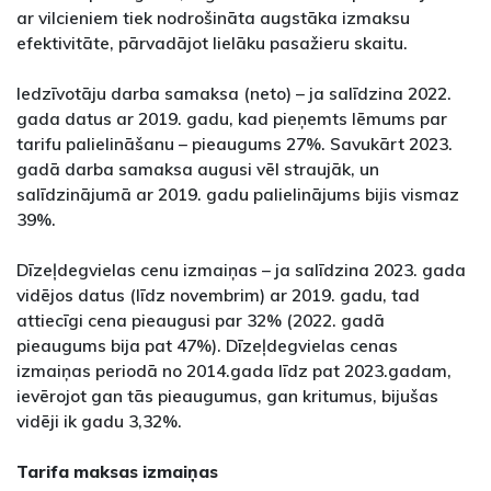
ar vilcieniem tiek nodrošināta augstāka izmaksu
efektivitāte, pārvadājot lielāku pasažieru skaitu.
Iedzīvotāju darba samaksa (neto) – ja salīdzina 2022.
gada datus ar 2019. gadu, kad pieņemts lēmums par
tarifu palielināšanu – pieaugums 27%. Savukārt 2023.
gadā darba samaksa augusi vēl straujāk, un
salīdzinājumā ar 2019. gadu palielinājums bijis vismaz
39%.
Dīzeļdegvielas cenu izmaiņas – ja salīdzina 2023. gada
vidējos datus (līdz novembrim) ar 2019. gadu, tad
attiecīgi cena pieaugusi par 32% (2022. gadā
pieaugums bija pat 47%). Dīzeļdegvielas cenas
izmaiņas periodā no 2014.gada līdz pat 2023.gadam,
ievērojot gan tās pieaugumus, gan kritumus, bijušas
vidēji ik gadu 3,32%.
Tarifa maksas izmaiņas