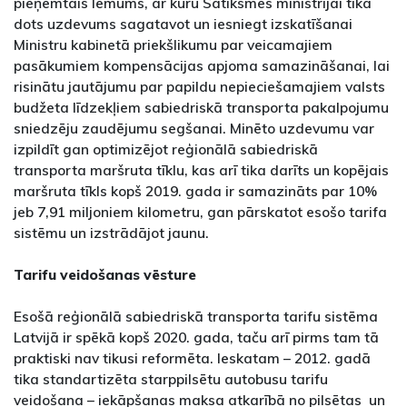
pieņemtais lēmums, ar kuru Satiksmes ministrijai tika
dots uzdevums sagatavot un iesniegt izskatīšanai
Ministru kabinetā priekšlikumu par veicamajiem
pasākumiem kompensācijas apjoma samazināšanai, lai
risinātu jautājumu par papildu nepieciešamajiem valsts
budžeta līdzekļiem sabiedriskā transporta pakalpojumu
sniedzēju zaudējumu segšanai. Minēto uzdevumu var
izpildīt gan optimizējot reģionālā sabiedriskā
transporta maršruta tīklu, kas arī tika darīts un kopējais
maršruta tīkls kopš 2019. gada ir samazināts par 10%
jeb 7,91 miljoniem kilometru, gan pārskatot esošo tarifa
sistēmu un izstrādājot jaunu.
Tarifu veidošanas vēsture
Esošā reģionālā sabiedriskā transporta tarifu sistēma
Latvijā ir spēkā kopš 2020. gada, taču arī pirms tam tā
praktiski nav tikusi reformēta. Ieskatam – 2012. gadā
tika standartizēta starppilsētu autobusu tarifu
veidošana – iekāpšanas maksa atkarībā no pilsētas un