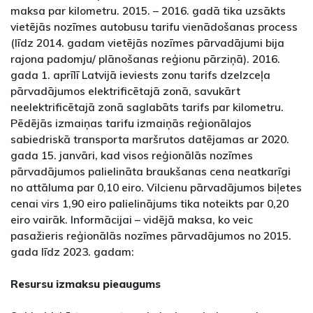
maksa par kilometru. 2015. – 2016. gadā tika uzsākts
vietējās nozīmes autobusu tarifu vienādošanas process
(līdz 2014. gadam vietējās nozīmes pārvadājumi bija
rajona padomju/ plānošanas reģionu pārziņā). 2016.
gada 1. aprīlī Latvijā ieviests zonu tarifs dzelzceļa
pārvadājumos elektrificētajā zonā, savukārt
neelektrificētajā zonā saglabāts tarifs par kilometru.
Pēdējās izmaiņas tarifu izmaiņās reģionālajos
sabiedriskā transporta maršrutos datējamas ar 2020.
gada 15. janvāri, kad visos reģionālās nozīmes
pārvadājumos palielināta braukšanas cena neatkarīgi
no attāluma par 0,10 eiro. Vilcienu pārvadājumos biļetes
cenai virs 1,90 eiro palielinājums tika noteikts par 0,20
eiro vairāk. Informācijai – vidējā maksa, ko veic
pasažieris reģionālās nozīmes pārvadājumos no 2015.
gada līdz 2023. gadam:
Resursu izmaksu pieaugums