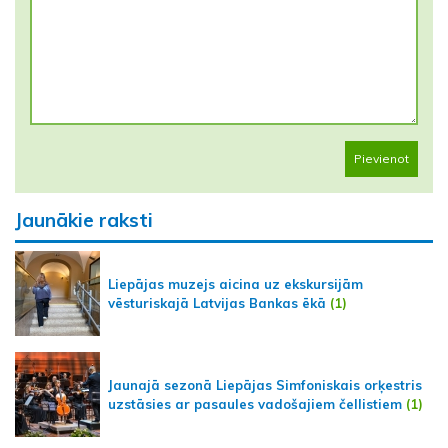
Pievienot
Jaunākie raksti
Liepājas muzejs aicina uz ekskursijām
vēsturiskajā Latvijas Bankas ēkā
(1)
Jaunajā sezonā Liepājas Simfoniskais orķestris
uzstāsies ar pasaules vadošajiem čellistiem
(1)