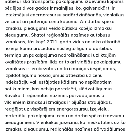
Sabiedriskā transporta pakalpojumu izdevumu kopums
pēdējos divos gados ir mainījies, ko, galvenokārt, ir
ietekmējusi energoresursu sadārdzināšanās, vienlaikus
veicinot arī patēriņa cenu kāpumu. Arī darba spēka
izmaksu pieaugums veido būtisku kopējo izmaksu
pieaugumu. Skatot reģionālās nozīmes autobusu
izmaksas, tās kopš 2021. gada vidus nosaka atkarībā
no iepirkuma procedūrā noslēgto līguma darbības
termiņa un pakalpojuma nodrošināšanai uzliktajām
kvalitātes prasībām, līdz ar to arī vidējās pakalpojumu
izmaksas ir ierobežotas un to izmaiņas iespējamas,
izpildot līgumu nosacījumus attiecībā uz cenu
indeksāciju vai iestājoties kādiem no neplānotiem
notikumiem, kas nebija paredzēti, slēdzot līgumus.
Savukārt reģionālās nozīmes pārvadājumos ar
vilcieniem izmaksu izmaiņas ir bijušas straujākas,
reaģējot uz vispārējiem energoresursu, izejvielu,
materiālu, pakalpojumu cenu un darba spēka izdevumu
pieaugumiem. Vienlaikus jāsecina, ka, neskatoties uz šo
izmaksu pieaugumu, reģionālās nozīmes pārvadājumos