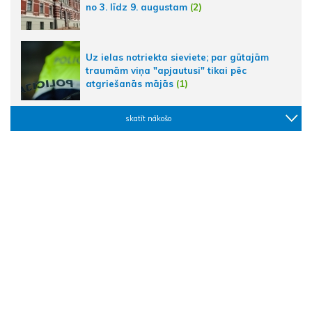
no 3. līdz 9. augustam
(2)
Uz ielas notriekta sieviete; par gūtajām
traumām viņa "apjautusi" tikai pēc
atgriešanās mājās
(1)
skatīt nākošo