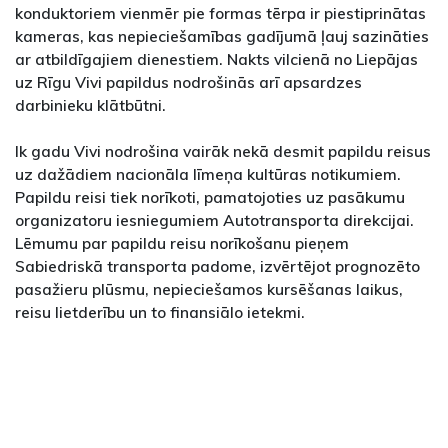
konduktoriem vienmēr pie formas tērpa ir piestiprinātas
kameras, kas nepieciešamības gadījumā ļauj sazināties
ar atbildīgajiem dienestiem. Nakts vilcienā no Liepājas
uz Rīgu Vivi papildus nodrošinās arī apsardzes
darbinieku klātbūtni.
Ik gadu Vivi nodrošina vairāk nekā desmit papildu reisus
uz dažādiem nacionāla līmeņa kultūras notikumiem.
Papildu reisi tiek norīkoti, pamatojoties uz pasākumu
organizatoru iesniegumiem Autotransporta direkcijai.
Lēmumu par papildu reisu norīkošanu pieņem
Sabiedriskā transporta padome, izvērtējot prognozēto
pasažieru plūsmu, nepieciešamos kursēšanas laikus,
reisu lietderību un to finansiālo ietekmi.