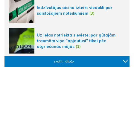
Iedzīvotājus aicina izteikt viedokli par
saistošajiem noteikumiem
(3)
Uz ielas notriekta sieviete; par gūtajām
traumām viņa "apjautusi" tikai pēc
atgriešanās mājās
(1)
skatīt nākošo