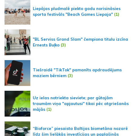
Liepājas pludmalē piekto gadu norisināsies
sporta festivāls "Beach Games Liepaja"
(1)
"BL Serviss Grand Slam" čempiona titulu izcīna
Ernests Buļko
(3)
Tiešraidē "TikTok" pamanīts apdraudējums
maziem bērniem
(3)
Uz ielas notriekta sieviete; par gūtajām
traumām viņa "apjautusi" tikai pēc atgriešanās
mājās
(1)
“Bioforce” piesaista Baltijas biometāna nozarē
līdz šim lielākās investīcijas un paplašinās