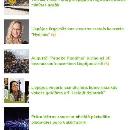
minūtes agrāk
Liepājas ērģeļmūzikas vasaras sestais koncerts
“Hymnus”
(2)
Augustā “Pegaza Pagalms” aicina uz 10
bezmaksas koncertiem Liepājas sirdī
(5)
Liepājas vasarā izsmalcināts kamermūzikas
vakars gaidāms arī “Lielajā dzintarā”
Prāta Vētras koncerta oficiālā pēcballīte
pludmales bārā Cukurfabrik’