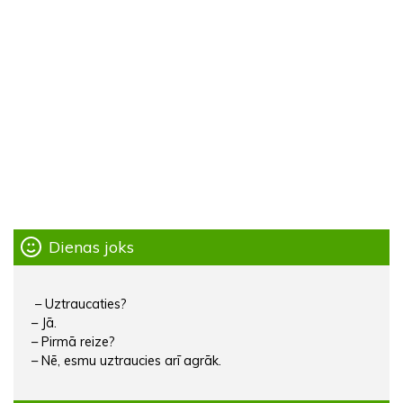
Dienas joks
– Uztraucaties?
– Jā.
– Pirmā reize?
– Nē, esmu uztraucies arī agrāk.