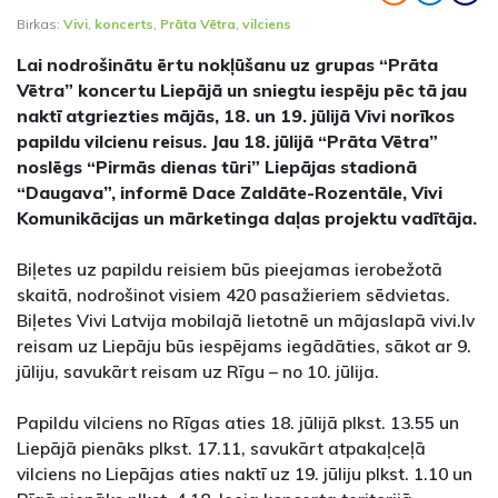
Birkas:
Vivi
,
koncerts
,
Prāta Vētra
,
vilciens
Lai nodrošinātu ērtu nokļūšanu uz grupas “Prāta
Vētra” koncertu Liepājā un sniegtu iespēju pēc tā jau
naktī atgriezties mājās, 18. un 19. jūlijā Vivi norīkos
papildu vilcienu reisus. Jau 18. jūlijā “Prāta Vētra”
noslēgs “Pirmās dienas tūri” Liepājas stadionā
“Daugava”, informē Dace Zaldāte-Rozentāle, Vivi
Komunikācijas un mārketinga daļas projektu vadītāja.
Biļetes uz papildu reisiem būs pieejamas ierobežotā
skaitā, nodrošinot visiem 420 pasažieriem sēdvietas.
Biļetes Vivi Latvija mobilajā lietotnē un mājaslapā vivi.lv
reisam uz Liepāju būs iespējams iegādāties, sākot ar 9.
jūliju, savukārt reisam uz Rīgu – no 10. jūlija.
Papildu vilciens no Rīgas aties 18. jūlijā plkst. 13.55 un
Liepājā pienāks plkst. 17.11, savukārt atpakaļceļā
vilciens no Liepājas aties naktī uz 19. jūliju plkst. 1.10 un