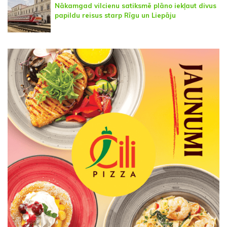
Nākamgad vilcienu satiksmē plāno iekļaut divus
papildu reisus starp Rīgu un Liepāju