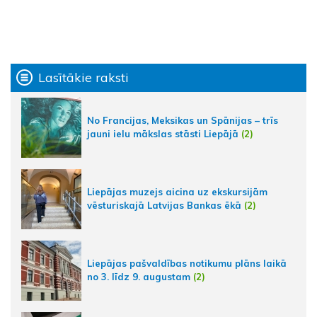
Lasītākie raksti
No Francijas, Meksikas un Spānijas – trīs
jauni ielu mākslas stāsti Liepājā
(2)
Liepājas muzejs aicina uz ekskursijām
vēsturiskajā Latvijas Bankas ēkā
(2)
Liepājas pašvaldības notikumu plāns laikā
no 3. līdz 9. augustam
(2)