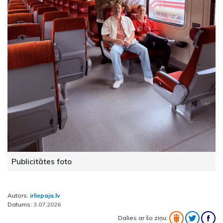
Publicitātes foto
Autors:
irliepaja.lv
Datums:
3.07.2026
Dalies ar šo ziņu: