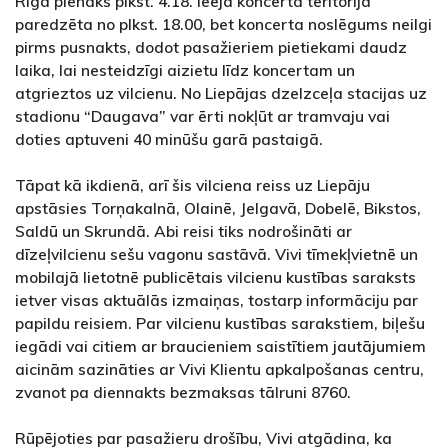
Rīgā pienāks plkst. 4.18. Ieeja koncerta teritorijā
paredzēta no plkst. 18.00, bet koncerta noslēgums neilgi
pirms pusnakts, dodot pasažieriem pietiekami daudz
laika, lai nesteidzīgi aizietu līdz koncertam un
atgrieztos uz vilcienu. No Liepājas dzelzceļa stacijas uz
stadionu “Daugava” var ērti nokļūt ar tramvaju vai
doties aptuveni 40 minūšu garā pastaigā.
Tāpat kā ikdienā, arī šis vilciena reiss uz Liepāju
apstāsies Torņakalnā, Olainē, Jelgavā, Dobelē, Bikstos,
Saldū un Skrundā. Abi reisi tiks nodrošināti ar
dīzeļvilcienu sešu vagonu sastāvā. Vivi tīmekļvietnē un
mobilajā lietotnē publicētais vilcienu kustības saraksts
ietver visas aktuālās izmaiņas, tostarp informāciju par
papildu reisiem. Par vilcienu kustības sarakstiem, biļešu
iegādi vai citiem ar braucieniem saistītiem jautājumiem
aicinām sazināties ar Vivi Klientu apkalpošanas centru,
zvanot pa diennakts bezmaksas tālruni 8760.
Rūpējoties par pasažieru drošību, Vivi atgādina, ka