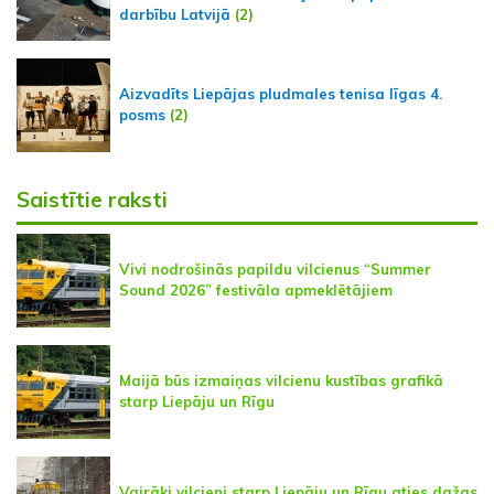
darbību Latvijā
(2)
Aizvadīts Liepājas pludmales tenisa līgas 4.
posms
(2)
Saistītie raksti
Vivi nodrošinās papildu vilcienus “Summer
Sound 2026” festivāla apmeklētājiem
Maijā būs izmaiņas vilcienu kustības grafikā
starp Liepāju un Rīgu
Vairāki vilcieni starp Liepāju un Rīgu aties dažas