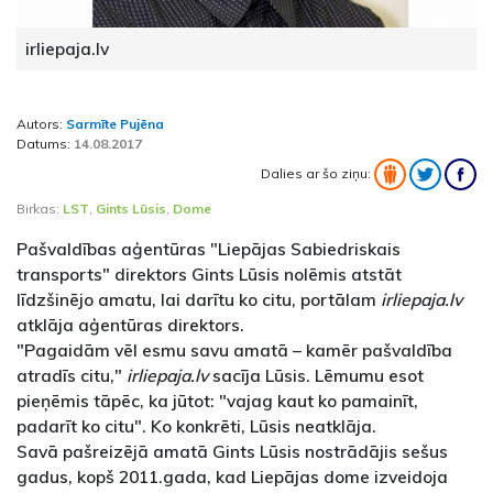
irliepaja.lv
Autors:
Sarmīte Pujēna
Datums:
14.08.2017
Dalies ar šo ziņu:
Birkas:
LST
,
Gints Lūsis
,
Dome
Pašvaldības aģentūras "Liepājas Sabiedriskais
transports" direktors Gints Lūsis nolēmis atstāt
līdzšinējo amatu, lai darītu ko citu, portālam
irliepaja.lv
atklāja aģentūras direktors.
"Pagaidām vēl esmu savu amatā – kamēr pašvaldība
atradīs citu,"
irliepaja.lv
sacīja Lūsis. Lēmumu esot
pieņēmis tāpēc, ka jūtot: "vajag kaut ko pamainīt,
padarīt ko citu". Ko konkrēti, Lūsis neatklāja.
Savā pašreizējā amatā Gints Lūsis nostrādājis sešus
gadus, kopš 2011.gada, kad Liepājas dome izveidoja