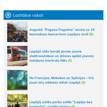
Lasītākie raksti
Augustā “Pegaza Pagalms” aicina uz 10
bezmaksas koncertiem Liepājas sirdī
(5)
Liepājā sāks kursēt pirmie jaunie
elektroautobusi un stāsies spēkā jaunais
autobusu maršrutu tīkls
(3)
No Francijas, Meksikas un Spānijas – trīs
jauni ielu mākslas stāsti Liepājā
(2)
Liepājā notiks parka svētki "Liepāja bez
barjerām", gaidīts ikviens
(5)