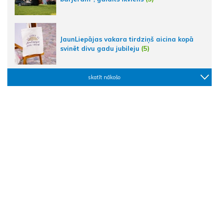
JaunLiepājas vakara tirdziņš aicina kopā
svinēt divu gadu jubileju
(5)
skatīt nākošo