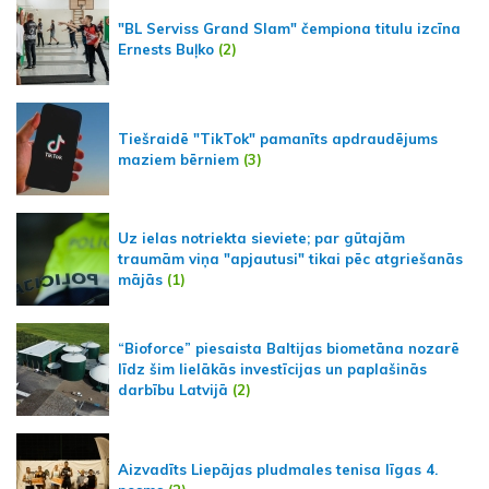
"BL Serviss Grand Slam" čempiona titulu izcīna
Ernests Buļko
(2)
Tiešraidē "TikTok" pamanīts apdraudējums
maziem bērniem
(3)
Uz ielas notriekta sieviete; par gūtajām
traumām viņa "apjautusi" tikai pēc atgriešanās
mājās
(1)
“Bioforce” piesaista Baltijas biometāna nozarē
līdz šim lielākās investīcijas un paplašinās
darbību Latvijā
(2)
Aizvadīts Liepājas pludmales tenisa līgas 4.