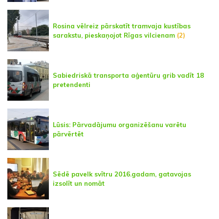
Rosina vēlreiz pārskatīt tramvaja kustības
sarakstu, pieskaņojot Rīgas vilcienam
(2)
Sabiedriskā transporta aģentūru grib vadīt 18
pretendenti
Lūsis: Pārvadājumu organizēšanu varētu
pārvērtēt
Sēdē pavelk svītru 2016.gadam, gatavojas
izsolīt un nomāt