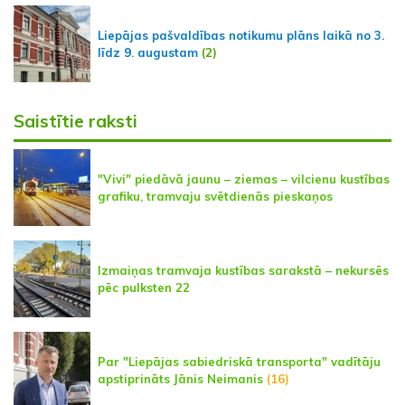
Liepājas pašvaldības notikumu plāns laikā no 3.
līdz 9. augustam
(2)
Saistītie raksti
"Vivi" piedāvā jaunu – ziemas – vilcienu kustības
grafiku, tramvaju svētdienās pieskaņos
Izmaiņas tramvaja kustības sarakstā – nekursēs
pēc pulksten 22
Par "Liepājas sabiedriskā transporta" vadītāju
apstiprināts Jānis Neimanis
(16)