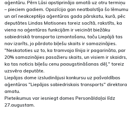
aģentūru. Pērn Lūsi apstiprināja amatā uz otru termiņu
– pieciem gadiem. Opozīcija gan neatbalstīja šo lēmumu
un arī neakceptēja aģentūras gada pārskatu, kurā, pēc
deputātes Lindas Matisones toreiz sacītā, rakstīts, ka
viena no aģentūras funkcijām ir veicināt biežāku
sabiedriskā transporta izmantošanu, taču Liepājā tas
nav izarīts, jo pārdoto biļešu skaits ir samazinājies.
"Neskatoties uz to, ka tramvaja līnija ir pagarināta, par
20% samazinājies pasažieru skaits, un visiem ir skaidrs,
ka tas noticis biļešu cenu paaugstināšanas dēļ," toreiz
uzsvēra deputāte.
Liepājas dome izsludinājusi konkursu uz pašvaldības
aģentūras "Liepājas sabiedriskais transports" direktora
amatu.
Pieteikumus var iesniegt domes Personāldaļai līdz
27.augustam.