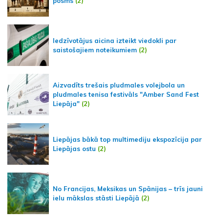
posms
(2)
Iedzīvotājus aicina izteikt viedokli par
saistošajiem noteikumiem
(2)
Aizvadīts trešais pludmales volejbola un
pludmales tenisa festivāls "Amber Sand Fest
Liepāja"
(2)
Liepājas bākā top multimediju ekspozīcija par
Liepājas ostu
(2)
No Francijas, Meksikas un Spānijas – trīs jauni
ielu mākslas stāsti Liepājā
(2)