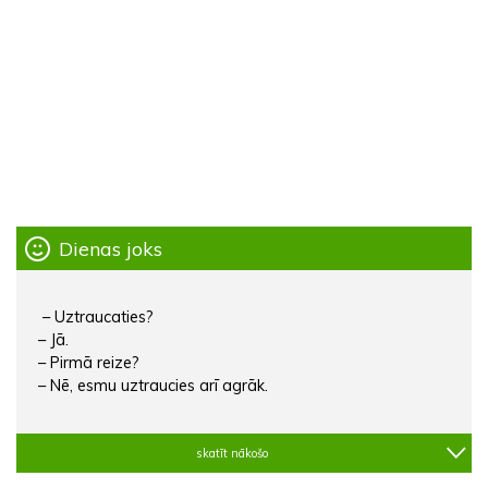
Dienas joks
– Uztraucaties?
– Jā.
– Pirmā reize?
– Nē, esmu uztraucies arī agrāk.
skatīt nākošo