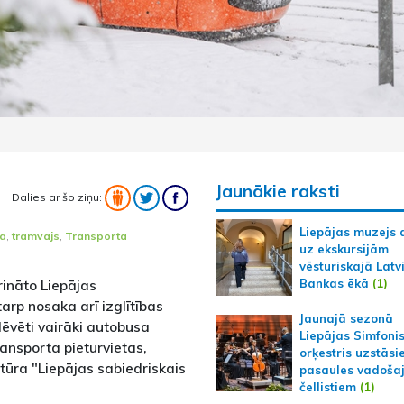
Jaunākie raksti
Dalies ar šo ziņu:
Liepājas muzejs 
ra
,
tramvajs
,
Transporta
uz ekskursijām
vēsturiskajā Latv
Bankas ēkā
(1)
rināto Liepājas
arp nosaka arī izglītības
Jaunajā sezonā
dēvēti vairāki autobusa
Liepājas Simfoni
ansporta pieturvietas,
orķestris uzstāsi
tūra "Liepājas sabiedriskais
pasaules vadoša
čellistiem
(1)