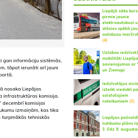
Liepājā sāks kurs
pirmie jaunie
elektroautobusi 
stāsies spēkā jau
autobusu maršrut
(4)
Uzlabos iedzīvot
mobilitāti Liepāj
ti gan informāciju sistēmās,
savienojumos ar 
, tāpat ierunāti arī jauni
un Ziemupi
sportā.
Iedzīvotājus aici
tā nosaka Liepājas
izteikt viedokli p
saistošajiem
 infrastruktūras komisija.
noteikumiem
(3)
" decembrī komisijai
aukumu izmaiņām, kas tika
as turpmākās tehniskās
Liepājas pašvald
notikumu plāns l
3. līdz 9. august