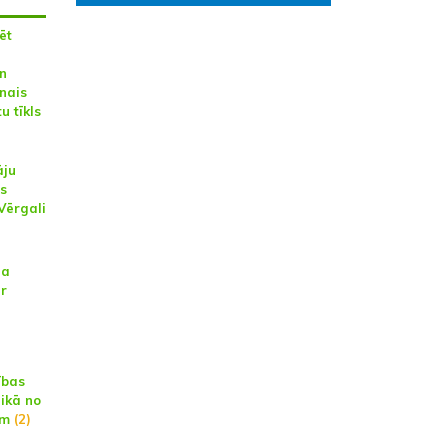
ēt
un
nais
u tīkls
āju
as
Vērgali
na
ar
ības
aikā no
am
(2)