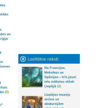
ādes
otāko
s
ides un
erģija
ē
Lasītākie raksti
ta
 Games
No Francijas,
Meksikas un
Spānijas – trīs jauni
ielu mākslas stāsti
d
Liepājā
(2)
itulu
ļko
(3)
Liepājas muzejs
aicina uz
ekskursijām
k"