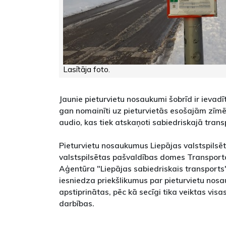
Lasītāja foto.
Jaunie pieturvietu nosaukumi šobrīd ir ievadī
gan nomainīti uz pieturvietās esošajām zīmēm
audio, kas tiek atskaņoti sabiedriskajā tran
Pieturvietu nosaukumus Liepājas valstspilsē
valstspilsētas pašvaldības domes Transporta
Aģentūra "Liepājas sabiedriskais transports
iesniedza priekšlikumus par pieturvietu nos
apstiprinātas, pēc kā secīgi tika veiktas vis
darbības.