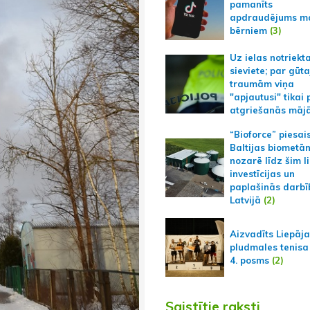
pamanīts
apdraudējums m
bērniem
(3)
Uz ielas notriekt
sieviete; par gūt
traumām viņa
"apjautusi" tikai 
atgriešanās māj
“Bioforce” piesai
Baltijas biometā
nozarē līdz šim l
investīcijas un
paplašinās darbī
Latvijā
(2)
Aizvadīts Liepāj
pludmales tenisa
4. posms
(2)
Saistītie raksti