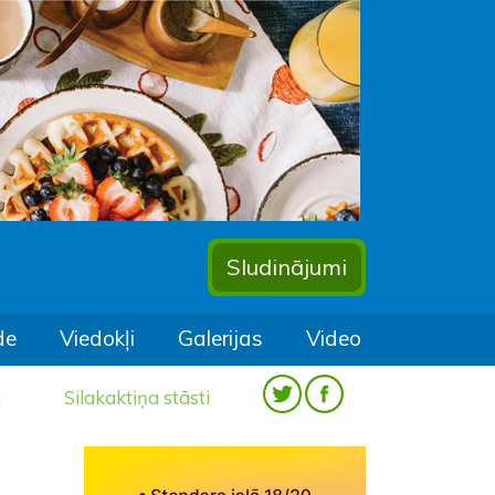
Sludinājumi
de
Viedokļi
Galerijas
Video
a
Silakaktiņa stāsti