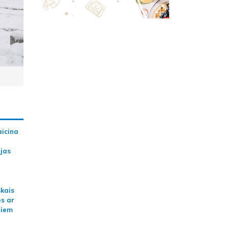
aicina
ijas
skais
es ar
jiem