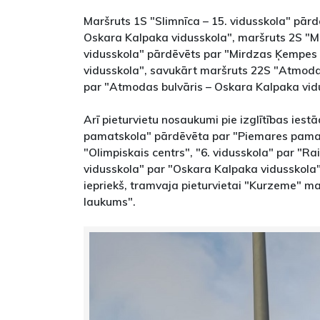
Maršruts 1S "Slimnīca – 15. vidusskola" pārd
Oskara Kalpaka vidusskola", maršruts 2S "M
vidusskola" pārdēvēts par "Mirdzas Ķempes 
vidusskola", savukārt maršruts 22S "Atmodas
par "Atmodas bulvāris – Oskara Kalpaka vid
Arī pieturvietu nosaukumi pie izglītības iestā
pamatskola" pārdēvēta par "Piemares pamats
"Olimpiskais centrs", "6. vidusskola" par "Ra
vidusskola" par "Oskara Kalpaka vidusskola"
iepriekš, tramvaja pieturvietai "Kurzeme" m
laukums".