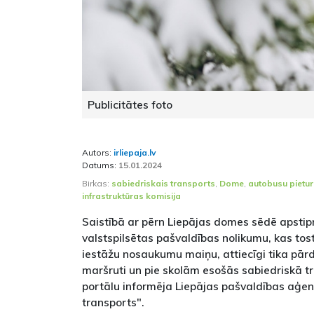
Publicitātes foto
Autors:
irliepaja.lv
Datums:
15.01.2024
Birkas:
sabiedriskais transports
,
Dome
,
autobusu pietu
infrastruktūras komisija
Saistībā ar pērn Liepājas domes sēdē apstip
valstspilsētas pašvaldības nolikumu, kas tost
iestāžu nosaukumu maiņu, attiecīgi tika pār
maršruti un pie skolām esošās sabiedriskā tr
portālu informēja Liepājas pašvaldības aģen
transports".