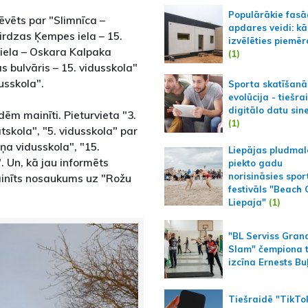
Populārākie fas
ēvēts par "Slimnīca –
apdares veidi: kā
irdzas Ķempes iela – 15.
izvēlēties piemēr
iela – Oskara Kalpaka
(1)
 bulvāris – 15. vidusskola"
usskola".
Sporta skatīšanā
evolūcija - tiešra
digitālo datu sin
dēm mainīti. Pieturvieta "3.
(1)
kola", "5. vidusskola" par
iņa vidusskola", "15.
Liepājas pludmal
. Un, kā jau informēts
piekto gadu
norisināsies spor
ainīts nosaukums uz "Rožu
festivāls "Beach
Liepaja"
(1)
"BL Serviss Gran
Slam" čempiona t
izcīna Ernests Bu
Tiešraidē "TikTo