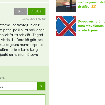
mēģinājums uzla
drošību
(33)
Ziņot
Atbildēt
16.01.2024.
07:59
Daugavas ielā not
nformē iedzīvotāji,un arī ir
auto stāvēšanas
em pofig, paši pūta paši dega
ierobežojumi
oliek fakta priekšā.. Tagad
iedokli.... Dara kā grib ,bet
estu ko jaunu mums neprasa,
kolām ko lielie kakla kungi
jautā un neinformē savu
eju: