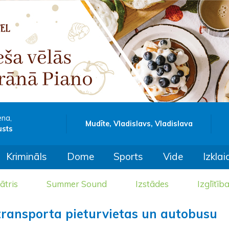
ena,
Mudīte, Vladislavs, Vladislava
usts
Krimināls
Dome
Sports
Vide
Izklai
ātris
Summer Sound
Izstādes
Izglītīb
transporta pieturvietas un autobusu