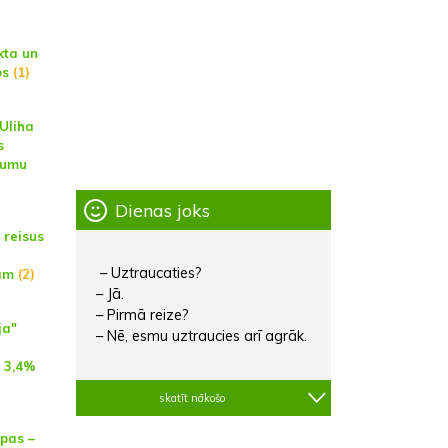
kta un
os
(1)
Uliha
s
jumu
Dienas joks
 reisus
– Uztraucaties?
am
(2)
– Jā.
– Pirmā reize?
ja"
– Nē, esmu uztraucies arī agrāk.
n
 3,4%
skatīt nākošo
īpas –