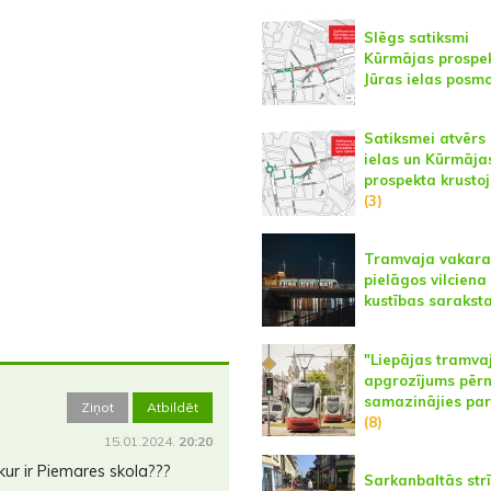
Slēgs satiksmi
Kūrmājas prospe
Jūras ielas posm
Satiksmei atvērs 
ielas un Kūrmāja
prospekta krusto
(3)
Tramvaja vakara
pielāgos vilciena
kustības sarakst
"Liepājas tramva
apgrozījums pēr
samazinājies par
Ziņot
Atbildēt
(8)
15.01.2024.
20:20
 kur ir Piemares skola???
Sarkanbaltās str