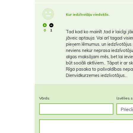
Kur iedzīvotāju viedoklis.
0
1
Tad kad ko mainīt ,tad ir laicīgi jāi
jāveic aptauja. Vai arī tagad visi
pieņem lēmumus, un iedzīvotājus n
neviens nekur neprasa iedzīvotāju v
algas maksājam mēs, bet lai ievi
būt sociāli aktīviem.. Tāpat ir ar s
Rīga pasaka to pašvaldības nepa
Dienvidkurzemes iedzīvotājus...
Vārds:
Izvēlies s