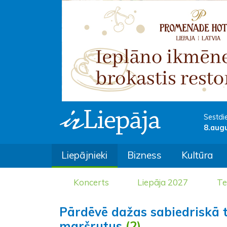
Sestdi
8.aug
Liepājnieki
Bizness
Kultūra
Koncerts
Liepāja 2027
Te
Pārdēvē dažas sabiedriskā 
maršrutus
(2)