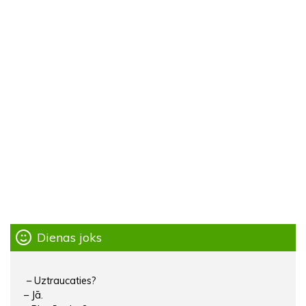
Dienas joks
– Uztraucaties?
– Jā.