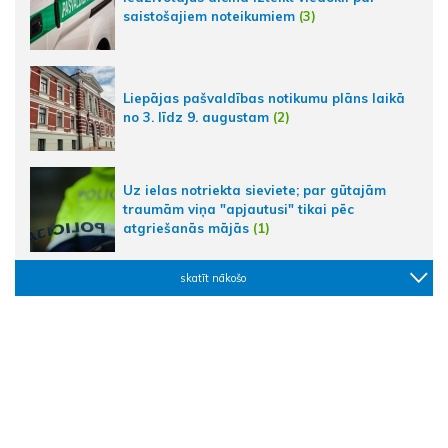
saistošajiem noteikumiem
(3)
Liepājas pašvaldības notikumu plāns laikā
no 3. līdz 9. augustam
(2)
Uz ielas notriekta sieviete; par gūtajām
traumām viņa "apjautusi" tikai pēc
atgriešanās mājās
(1)
skatīt nākošo