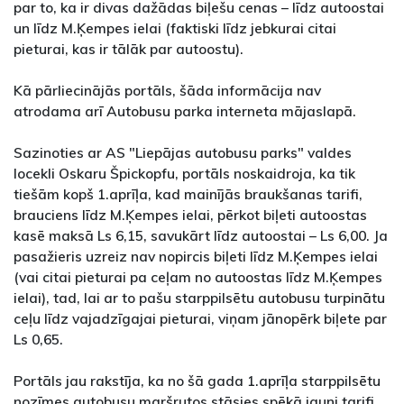
par to, ka ir divas dažādas biļešu cenas – līdz autoostai
un līdz M.Ķempes ielai (faktiski līdz jebkurai citai
pieturai, kas ir tālāk par autoostu).
Kā pārliecinājās portāls, šāda informācija nav
atrodama arī Autobusu parka interneta mājaslapā.
Sazinoties ar AS "Liepājas autobusu parks" valdes
locekli Oskaru Špickopfu, portāls noskaidroja, ka tik
tiešām kopš 1.aprīļa, kad mainījās braukšanas tarifi,
brauciens līdz M.Ķempes ielai, pērkot biļeti autoostas
kasē maksā Ls 6,15, savukārt līdz autoostai – Ls 6,00. Ja
pasažieris uzreiz nav nopircis biļeti līdz M.Ķempes ielai
(vai citai pieturai pa ceļam no autoostas līdz M.Ķempes
ielai), tad, lai ar to pašu starppilsētu autobusu turpinātu
ceļu līdz vajadzīgajai pieturai, viņam jānopērk biļete par
Ls 0,65.
Portāls jau rakstīja, ka no šā gada 1.aprīļa starppilsētu
nozīmes autobusu maršrutos stāsies spēkā jauni tarifi,