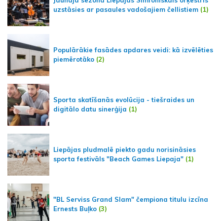
Jaunajā sezonā Liepājas Simfoniskais orķestris
uzstāsies ar pasaules vadošajiem čellistiem
(1)
Populārākie fasādes apdares veidi: kā izvēlēties
piemērotāko
(2)
Sporta skatīšanās evolūcija - tiešraides un
digitālo datu sinerģija
(1)
Liepājas pludmalē piekto gadu norisināsies
sporta festivāls "Beach Games Liepaja"
(1)
"BL Serviss Grand Slam" čempiona titulu izcīna
Ernests Buļko
(3)