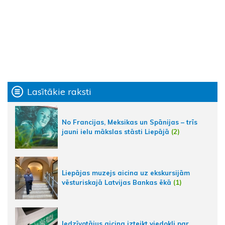
Lasītākie raksti
No Francijas, Meksikas un Spānijas – trīs
jauni ielu mākslas stāsti Liepājā
(2)
Liepājas muzejs aicina uz ekskursijām
vēsturiskajā Latvijas Bankas ēkā
(1)
Iedzīvotājus aicina izteikt viedokli par