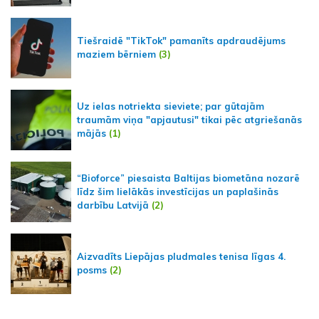
Tiešraidē "TikTok" pamanīts apdraudējums
maziem bērniem
(3)
Uz ielas notriekta sieviete; par gūtajām
traumām viņa "apjautusi" tikai pēc atgriešanās
mājās
(1)
“Bioforce” piesaista Baltijas biometāna nozarē
līdz šim lielākās investīcijas un paplašinās
darbību Latvijā
(2)
Aizvadīts Liepājas pludmales tenisa līgas 4.
posms
(2)