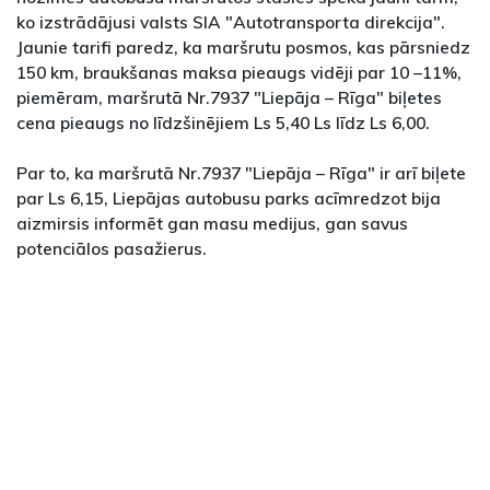
ko izstrādājusi valsts SIA "Autotransporta direkcija".
Jaunie tarifi paredz, ka maršrutu posmos, kas pārsniedz
150 km, braukšanas maksa pieaugs vidēji par 10 –11%,
piemēram, maršrutā Nr.7937 "Liepāja – Rīga" biļetes
cena pieaugs no līdzšinējiem Ls 5,40 Ls līdz Ls 6,00.
Par to, ka maršrutā Nr.7937 "Liepāja – Rīga" ir arī biļete
par Ls 6,15, Liepājas autobusu parks acīmredzot bija
aizmirsis informēt gan masu medijus, gan savus
potenciālos pasažierus.