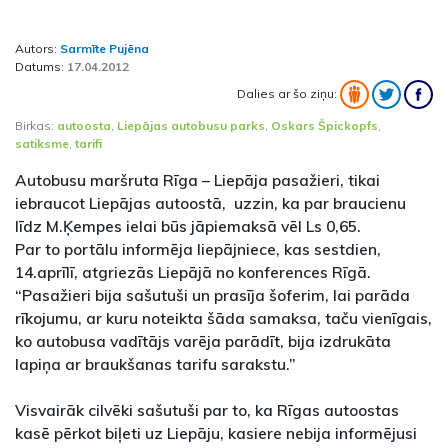
Autors:
Sarmīte Pujēna
Datums:
17.04.2012
Dalies ar šo ziņu:
Birkas:
autoosta
,
Liepājas autobusu parks
,
Oskars Špickopfs
,
satiksme
,
tarifi
Autobusu maršruta Rīga – Liepāja pasažieri, tikai
iebraucot Liepājas autoostā, uzzin, ka par braucienu
līdz M.Ķempes ielai būs jāpiemaksā vēl Ls 0,65.
Par to portālu informēja liepājniece, kas sestdien,
14.aprīlī, atgriezās Liepājā no konferences Rīgā.
“Pasažieri bija sašutuši un prasīja šoferim, lai parāda
rīkojumu, ar kuru noteikta šāda samaksa, taču vienīgais,
ko autobusa vadītājs varēja parādīt, bija izdrukāta
lapiņa ar braukšanas tarifu sarakstu.”
Visvairāk cilvēki sašutuši par to, ka Rīgas autoostas
kasē pērkot biļeti uz Liepāju, kasiere nebija informējusi