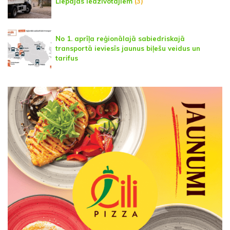
Liepājas iedzīvotājiem
(3)
No 1. aprīļa reģionālajā sabiedriskajā
transportā ieviesīs jaunus biļešu veidus un
tarifus