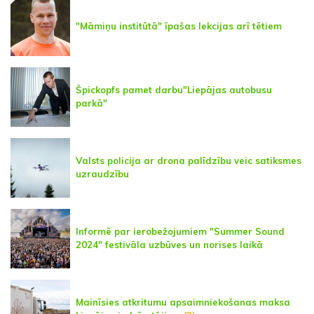
"Māmiņu institūtā" īpašas lekcijas arī tētiem
Špickopfs pamet darbu"Liepājas autobusu
parkā"
Valsts policija ar drona palīdzību veic satiksmes
uzraudzību
Informē par ierobežojumiem "Summer Sound
2024" festivāla uzbūves un norises laikā
Mainīsies atkritumu apsaimniekošanas maksa