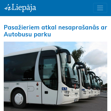
Pasažieriem atkal nesaprašanās ar
Autobusu parku