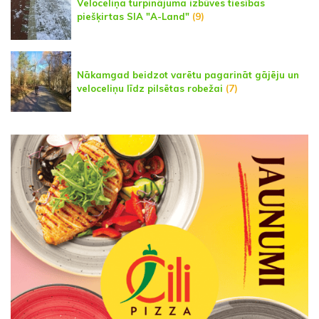
Veloceliņa turpinājuma izbūves tiesības
piešķirtas SIA "A-Land"
(9)
Nākamgad beidzot varētu pagarināt gājēju un
veloceliņu līdz pilsētas robežai
(7)