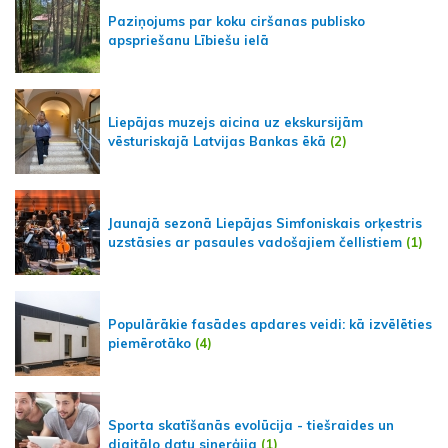
Paziņojums par koku ciršanas publisko
apspriešanu Lībiešu ielā
Liepājas muzejs aicina uz ekskursijām
vēsturiskajā Latvijas Bankas ēkā
(2)
Jaunajā sezonā Liepājas Simfoniskais orķestris
uzstāsies ar pasaules vadošajiem čellistiem
(1)
Populārākie fasādes apdares veidi: kā izvēlēties
piemērotāko
(4)
Sporta skatīšanās evolūcija - tiešraides un
digitālo datu sinerģija
(1)