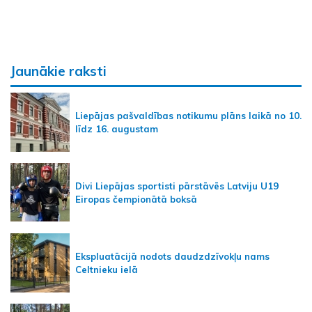
Jaunākie raksti
Liepājas pašvaldības notikumu plāns laikā no 10.
līdz 16. augustam
Divi Liepājas sportisti pārstāvēs Latviju U19
Eiropas čempionātā boksā
Ekspluatācijā nodots daudzdzīvokļu nams
Celtnieku ielā