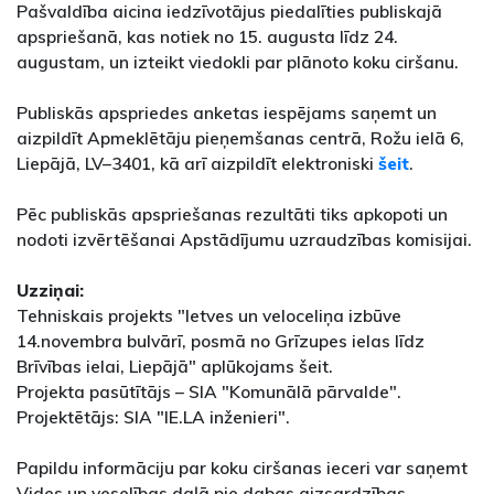
Pašvaldība aicina iedzīvotājus piedalīties publiskajā
apspriešanā, kas notiek no 15. augusta līdz 24.
augustam, un izteikt viedokli par plānoto koku ciršanu.
Publiskās apspriedes anketas iespējams saņemt un
aizpildīt Apmeklētāju pieņemšanas centrā, Rožu ielā 6,
Liepājā, LV–3401, kā arī aizpildīt elektroniski
šeit
.
Pēc publiskās apspriešanas rezultāti tiks apkopoti un
nodoti izvērtēšanai Apstādījumu uzraudzības komisijai.
Uzziņai:
Tehniskais projekts "Ietves un veloceliņa izbūve
14.novembra bulvārī, posmā no Grīzupes ielas līdz
Brīvības ielai, Liepājā" aplūkojams šeit.
Projekta pasūtītājs – SIA "Komunālā pārvalde".
Projektētājs: SIA "IE.LA inženieri".
Papildu informāciju par koku ciršanas ieceri var saņemt
Vides un veselības daļā pie dabas aizsardzības