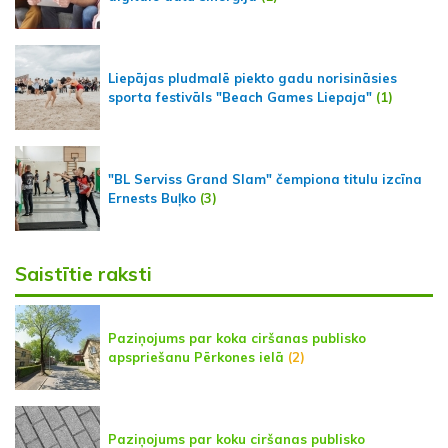
Liepājas pludmalē piekto gadu norisināsies
sporta festivāls "Beach Games Liepaja"
(1)
"BL Serviss Grand Slam" čempiona titulu izcīna
Ernests Buļko
(3)
Saistītie raksti
Paziņojums par koka ciršanas publisko
apspriešanu Pērkones ielā
(2)
Paziņojums par koku ciršanas publisko