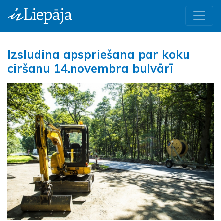
Izsludina apspriešana par koku
ciršanu 14.novembra bulvārī