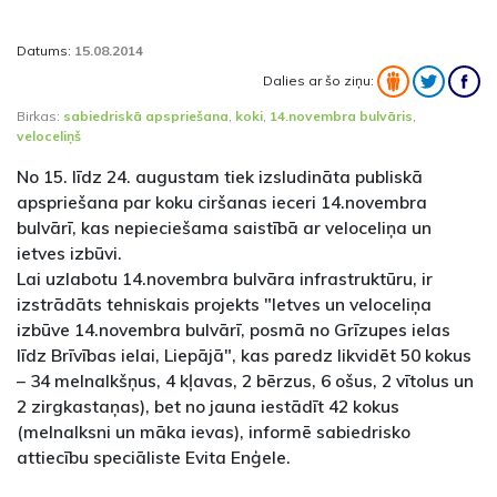
Datums:
15.08.2014
Dalies ar šo ziņu:
Birkas:
sabiedriskā apspriešana
,
koki
,
14.novembra bulvāris
,
veloceliņš
No 15. līdz 24. augustam tiek izsludināta publiskā
apspriešana par koku ciršanas ieceri 14.novembra
bulvārī, kas nepieciešama saistībā ar veloceliņa un
ietves izbūvi.
Lai uzlabotu 14.novembra bulvāra infrastruktūru, ir
izstrādāts tehniskais projekts "Ietves un veloceliņa
izbūve 14.novembra bulvārī, posmā no Grīzupes ielas
līdz Brīvības ielai, Liepājā", kas paredz likvidēt 50 kokus
– 34 melnalkšņus, 4 kļavas, 2 bērzus, 6 ošus, 2 vītolus un
2 zirgkastaņas), bet no jauna iestādīt 42 kokus
(melnalksni un māka ievas), informē sabiedrisko
attiecību speciāliste Evita Enģele.