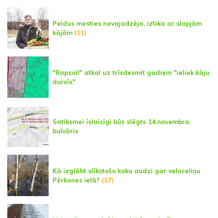
Peldus mesties nevajadzēja, iztika ar slapjām
kājām
(11)
"Rapsoil" atkal uz trīsdesmit gadiem "ieliek kāju
durvīs"
Satiksmei īslaicīgi būs slēgts 14.novembra
bulvāris
Kā izglābt slīkstošo koku audzi gar veloceliņu
Pērkones ielā?
(17)