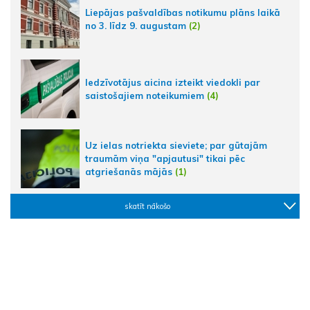
Liepājas pašvaldības notikumu plāns laikā
no 3. līdz 9. augustam
(2)
Iedzīvotājus aicina izteikt viedokli par
saistošajiem noteikumiem
(4)
Uz ielas notriekta sieviete; par gūtajām
traumām viņa "apjautusi" tikai pēc
atgriešanās mājās
(1)
skatīt nākošo