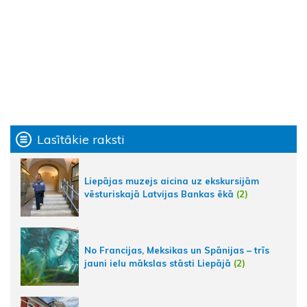
Lasītākie raksti
Liepājas muzejs aicina uz ekskursijām
vēsturiskajā Latvijas Bankas ēkā
(2)
No Francijas, Meksikas un Spānijas – trīs
jauni ielu mākslas stāsti Liepājā
(2)