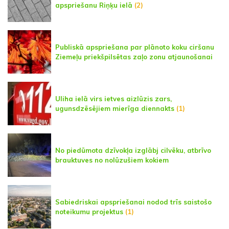
apspriešanu Riņķu ielā
(2)
Publiskā apspriešana par plānoto koku ciršanu
Ziemeļu priekšpilsētas zaļo zonu atjaunošanai
Uliha ielā virs ietves aizlūzis zars,
ugunsdzēsējiem mierīga diennakts
(1)
No piedūmota dzīvokļa izglābj cilvēku, atbrīvo
brauktuves no nolūzušiem kokiem
Sabiedriskai apspriešanai nodod trīs saistošo
noteikumu projektus
(1)