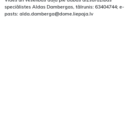
speciālistes Aldas Dambergas, tālrunis: 63404744; e-
pasts: alda.damberga@dome.liepaja.lv