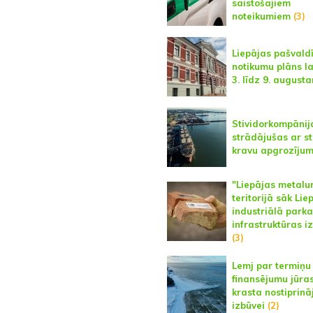
saistošajiem
noteikumiem
(3)
Liepājas pašvald
notikumu plāns l
3. līdz 9. august
Stividorkompānij
strādājušas ar st
kravu apgrozīju
"Liepājas metalu
teritorijā sāk Lie
industriālā parka
infrastruktūras i
(3)
Lemj par termiņu
finansējumu jūra
krasta nostiprin
izbūvei
(2)