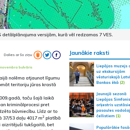
S detālplānojuma versijām, kurā vēl redzamas 7 VES.
Jaunākie raksti
Dalies ar šo ziņu:
Liepājas muzejs 
.novembra bulvāris
uz ekskursijām
vēsturiskajā Latv
maijā nolēma atjaunot līgumu
Bankas ēkā
(2)
māt teritoriju jūras krastā
Jaunajā sezonā
09.gadā, taču šajā laikā
Liepājas Simfoni
gan kriminālprocesi pret
orķestris uzstāsi
pasaules vadoša
ēto būvniecību. Līdz ar to
čellistiem
(1)
2
ā 37/53 daļu 4017 m
platībā
aizritējuši tukšgaitā, bet
Populārākie fas