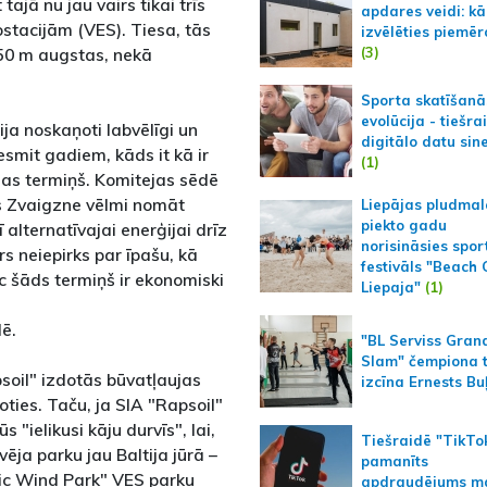
jā nu jau vairs tikai trīs
apdares veidi: kā
stacijām (VES). Tiesa, tās
izvēlēties piemēr
(3)
50 m augstas, nekā
Sporta skatīšanā
evolūcija - tiešra
ija noskaņoti labvēlīgi un
digitālo datu sin
smit gadiem, kāds it kā ir
(1)
jas termiņš. Komitejas sēdē
rs Zvaigzne vēlmi nomāt
Liepājas pludmal
piekto gadu
rī alternatīvajai enerģijai drīz
norisināsies spor
rs neiepirks par īpašu, kā
festivāls "Beach
c šāds termiņš ir ekonomiski
Liepaja"
(1)
ē.
"BL Serviss Gran
Slam" čempiona t
psoil" izdotās būvatļaujas
izcīna Ernests Bu
ties. Taču, ja SIA "Rapsoil"
ielikusi kāju durvīs", lai,
Tiešraidē "TikTo
ēja parku jau Baltija jūrā –
pamanīts
tic Wind Park" VES parku
apdraudējums m