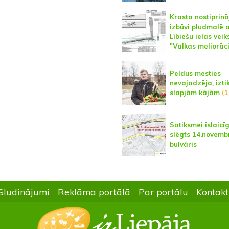
Krasta nostiprin
izbūvi pludmalē 
Lībiešu ielas veik
"Valkas meliorāci
Peldus mesties
nevajadzēja, izti
slapjām kājām
(1
Satiksmei īslaicīg
slēgts 14.novemb
bulvāris
Sludinājumi
Reklāma portālā
Par portālu
Kontakt