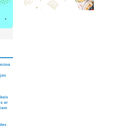
aicina
ijas
skais
es ar
jiem
ādes