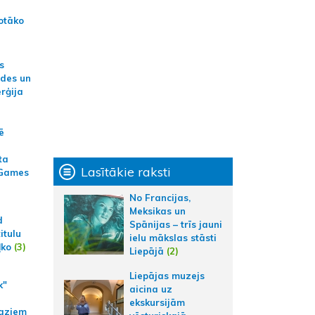
otāko
s
ides un
erģija
ē
ta
Lasītākie raksti
 Games
No Francijas,
Meksikas un
d
Spānijas – trīs jauni
itulu
ielu mākslas stāsti
ļko
(3)
Liepājā
(2)
Liepājas muzejs
k"
aicina uz
ekskursijām
aziem