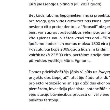
jūrā pie Liepājas plānoja jau 2011.gadā).
Bet kāds labums liepājniekiem no šī projekta,
ornitologi, gan Vides aizsardzības klubs, ga
neviena cita pretendenta uz "Rapsoil" aizņemt
bijis, var saprast pašvaldības vēlmi pagarin
kādu pienesumu pilsētas kasei tas dod – "
īpašuma nodokli un nomas maksu 1800 eiro 
Pašvaldībai kopš 2009.gada līdz šim brīdim
vairāk nekā 23 500 eiro, portālam sacīja 
pārvaldes vadītājs Māris Egmanis.
Domes priekšsēdētājs Jānis Vilnītis uz
irliepa
projekts dos Liepājai?" atsūtīja šādu atbildi
projekta realizēšana sniegs dažādus ekonom
piemēram, investīciju piesaiste, potenciālās
vēja staciju būvniecības procesā un vēl vienu
pilsētas teritoriju.