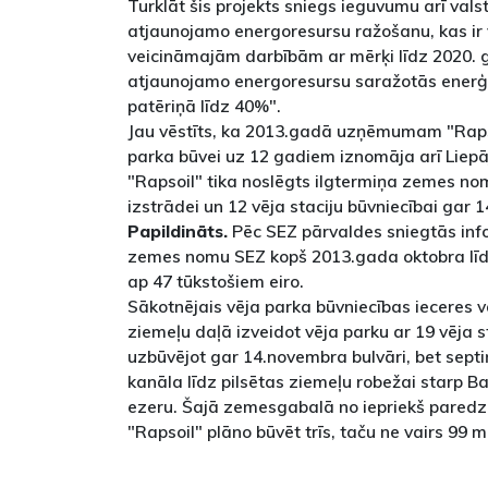
Turklāt šis projekts sniegs ieguvumu arī vals
atjaunojamo energoresursu ražošanu, kas ir v
veicināmajām darbībām ar mērķi līdz 2020. 
atjaunojamo energoresursu saražotās enerģi
patēriņā līdz 40%".
Jau vēstīts, ka 2013.gadā uzņēmumam "Rapso
parka būvei uz 12 gadiem iznomāja arī Liepā
"Rapsoil" tika noslēgts ilgtermiņa zemes no
izstrādei un 12 vēja staciju būvniecībai gar 
Papildināts.
Pēc SEZ pārvaldes sniegtās info
zemes nomu SEZ kopš 2013.gada oktobra līdz
ap 47 tūkstošiem eiro.
Sākotnējais vēja parka būvniecības ieceres 
ziemeļu daļā izveidot vēja parku ar 19 vēja s
uzbūvējot gar 14.novembra bulvāri, bet septi
kanāla līdz pilsētas ziemeļu robežai starp Ba
ezeru. Šajā zemesgabalā no iepriekš pared
"Rapsoil" plāno būvēt trīs, taču ne vairs 99 