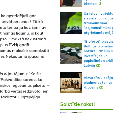
bērniem
(3)
Uz ielas notriekt
 ko apstrīdējuši gan
sieviete; par gūt
n privātpersonas? Tā kā
traumām viņa
o teritoriju līdz šim nav
"apjautusi" tikai 
āt nomas līgumu, jo kaut
atgriešanās māj
Rapsoil" maksā nekustamā
“Bioforce” piesai
(plus PVN) gadā.
Baltijas biometā
 nomas maksā ir samaksāti
nozarē līdz šim l
domes Nekustamā īpašuma
investīcijas un
paplašinās darbī
Latvijā
(2)
ja.lv
jautājumu: "Ko šis
Aizvadīts Liepāj
: "Pašvaldība saredz, ka
pludmales tenisa
iskos ieguvumus pilsētai –
4. posms
(2)
 darba vietas iedzīvotājiem
 sakārtotu, ilgtspējīgu
Saistītie raksti