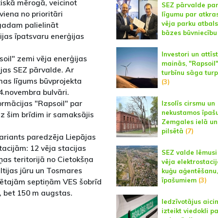
tiskā mērogā, veicinot
SEZ pārvalde pa
iena no prioritāri
līgumu par atkra
vēja parku atbal
gadam palielināt
bāzes būvniecību
jas īpatsvaru enerģijas
Investori un attīst
il" zemi vēja enerģijas
mainās, "Rapsoil"
jas SEZ pārvalde. Ar
turbīnu sāga tur
mas līgums būvprojekta
(3)
14.novembra bulvāri.
rmācijas "Rapsoil" par
Izsolīs cirsmu un
nekustamos īpaš
 šim brīdim ir samaksājis
Zemgales ielā un 
pilsētā
(7)
variants paredzēja Liepājas
tacijām: 12 vēja stacijas
SEZ valde lēmusi
ņas teritorijā no Cietokšņa
vēja elektrostaci
ltijas jūru un Tosmares
kuģu aģentēšanu,
īpašumiem
(3)
zētajām septiņām VES šobrīd
m, bet 150 m augstas.
Iedzīvotājus aici
izteikt viedokli p