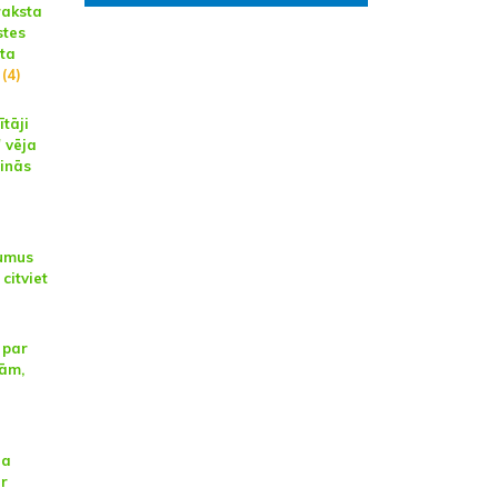
raksta
stes
sta
(4)
ītāji
 vēja
pinās
umus
citviet
 par
jām,
na
ar