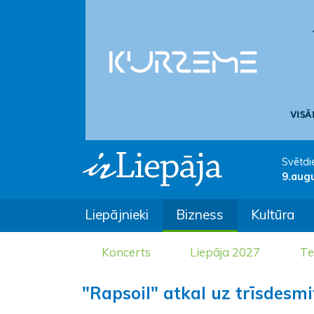
Svētdi
9.aug
Liepājnieki
Bizness
Kultūra
Koncerts
Liepāja 2027
Te
"Rapsoil" atkal uz trīsdesmi