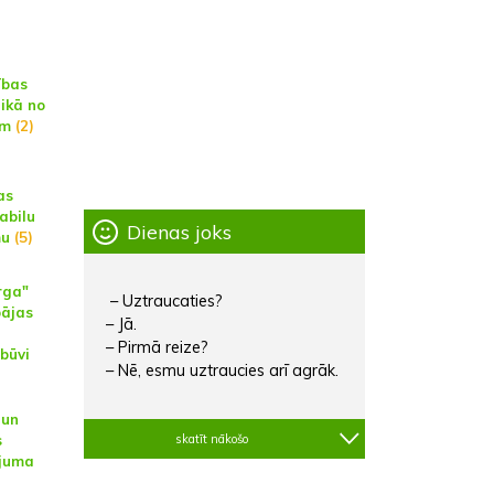
ības
aikā no
am
(2)
as
abilu
Dienas joks
mu
(5)
rga"
– Uztraucaties?
pājas
– Jā.
– Pirmā reize?
zbūvi
– Nē, esmu uztraucies arī agrāk.
 un
s
skatīt nākošo
ājuma