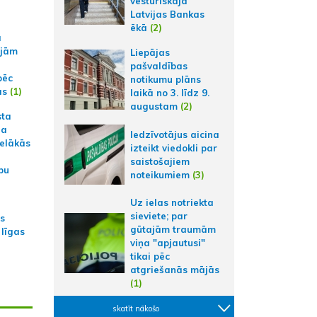
vēsturiskajā
Latvijas Bankas
ēkā
(2)
a
ajām
Liepājas
pašvaldības
pēc
notikumu plāns
ās
(1)
laikā no 3. līdz 9.
augustam
(2)
sta
na
Iedzīvotājus aicina
ielākās
izteikt viedokli par
saistošajiem
bu
noteikumiem
(3)
Uz ielas notriekta
sieviete; par
as
gūtajām traumām
 līgas
viņa "apjautusi"
tikai pēc
atgriešanās mājās
(1)
skatīt nākošo