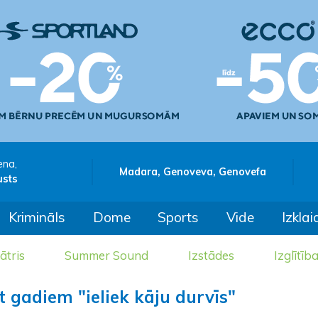
ena,
Madara, Genoveva, Genovefa
usts
Krimināls
Dome
Sports
Vide
Izklai
ātris
Summer Sound
Izstādes
Izglītīb
t gadiem "ieliek kāju durvīs"