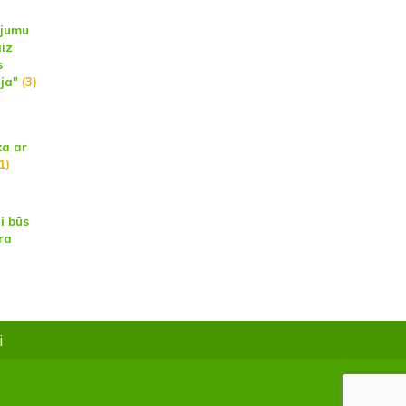
ājumu
aiz
s
ja"
(3)
ka ar
1)
i būs
ra
i