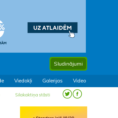
Sludinājumi
de
Viedokļi
Galerijas
Video
a
Silakaktiņa stāsti