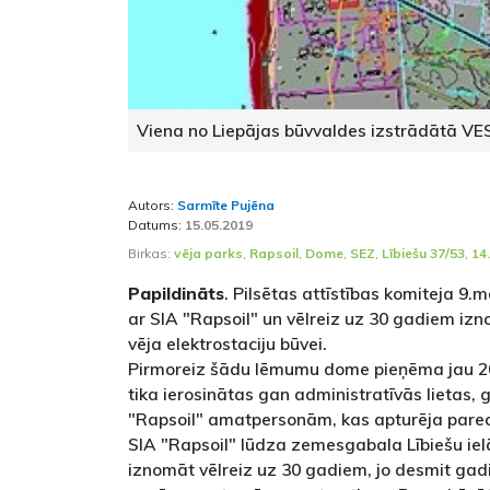
Viena no Liepājas būvvaldes izstrādātā VE
Autors:
Sarmīte Pujēna
Datums:
15.05.2019
Birkas:
vēja parks
,
Rapsoil
,
Dome
,
SEZ
,
Lībiešu 37/53
,
14
Papildināts
. Pilsētas attīstības komiteja 9.
ar SIA "Rapsoil" un vēlreiz uz 30 gadiem izno
vēja elektrostaciju būvei.
Pirmoreiz šādu lēmumu dome pieņēma jau 20
tika ierosinātas gan administratīvās lietas, 
"Rapsoil" amatpersonām, kas apturēja paredz
SIA "Rapsoil" lūdza zemesgabala Lībiešu iel
iznomāt vēlreiz uz 30 gadiem, jo desmit gadi 