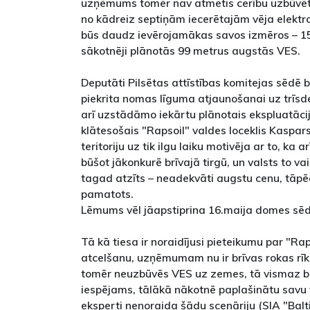
uzņēmums tomēr nav atmetis cerību uzbūvēt ta
no kādreiz septiņām iecerētajām vēja elektro
būs daudz ievērojamākas savos izmēros – 1
sākotnēji plānotās 99 metrus augstās VES.
Deputāti Pilsētas attīstības komitejas sēdē b
piekrita nomas līguma atjaunošanai uz trīsde
arī uzstādāmo iekārtu plānotais ekspluatāci
klātesošais "Rapsoil" valdes loceklis Kaspa
teritoriju uz tik ilgu laiku motivēja ar to, ka a
būšot jākonkurē brīvajā tirgū, un valsts to vai
tagad atzīts – neadekvāti augstu cenu, tāpē
pamatots.
Lēmums vēl jāapstiprina 16.maija domes sēd
Tā kā tiesa ir noraidījusi pieteikumu par "Ra
atcelšanu, uzņēmumam nu ir brīvas rokas rīko
tomēr neuzbūvēs VES uz zemes, tā vismaz būs "
iespējams, tālākā nākotnē paplašinātu savu v
eksperti nenoraida šādu scenāriju (SIA "Bal