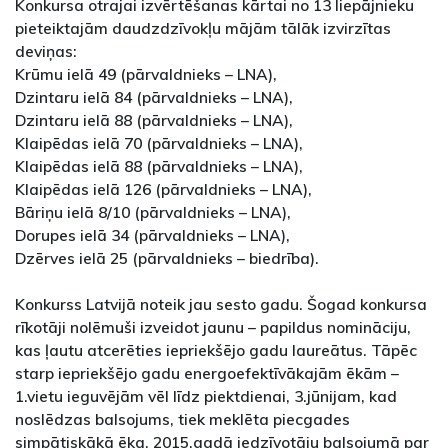
Konkursa otrajai izvērtēšanas kārtai no 13 liepājnieku
pieteiktajām daudzdzīvokļu mājām tālāk izvirzītas
deviņas:
Krūmu ielā 49 (pārvaldnieks – LNA),
Dzintaru ielā 84 (pārvaldnieks – LNA),
Dzintaru ielā 88 (pārvaldnieks – LNA),
Klaipēdas ielā 70 (pārvaldnieks – LNA),
Klaipēdas ielā 88 (pārvaldnieks – LNA),
Klaipēdas ielā 126 (pārvaldnieks – LNA),
Bāriņu ielā 8/10 (pārvaldnieks – LNA),
Dorupes ielā 34 (pārvaldnieks – LNA),
Dzērves ielā 25 (pārvaldnieks – biedrība).
Konkurss Latvijā noteik jau sesto gadu. Šogad konkursa
rīkotāji nolēmuši izveidot jaunu – papildus nomināciju,
kas ļautu atcerēties iepriekšējo gadu laureātus. Tāpēc
starp iepriekšējo gadu energoefektīvākajām ēkām –
1.vietu ieguvējām vēl līdz piektdienai, 3.jūnijam, kad
noslēdzas balsojums, tiek meklēta piecgades
simpātiskākā ēka. 2015.gadā iedzīvotāju balsojumā par