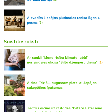
Aizvadīts Liepājas pludmales tenisa līgas 4.
posms
(2)
Saistītie raksti
Ar saukli "Mana rīcība klimata labā!"
norisināsies akcija "Silto džemperu diena"
(1)
Aicina līdz 31. augustam pieteikt Liepājas
sakoptākos īpašumus
Teātris aicina uz izstādes "Pētera Pētersona