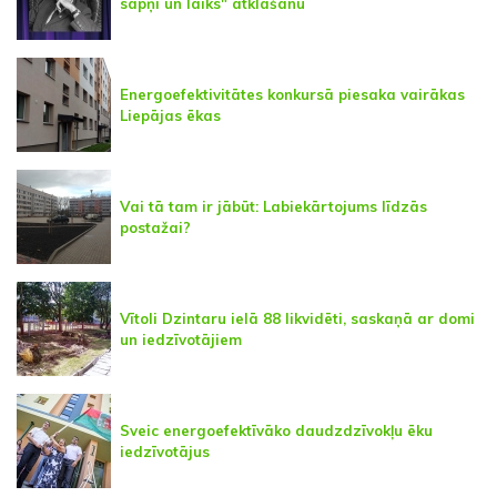
sapņi un laiks" atklāšanu
Energoefektivitātes konkursā piesaka vairākas
Liepājas ēkas
Vai tā tam ir jābūt: Labiekārtojums līdzās
postažai?
Vītoli Dzintaru ielā 88 likvidēti, saskaņā ar domi
un iedzīvotājiem
Sveic energoefektīvāko daudzdzīvokļu ēku
iedzīvotājus