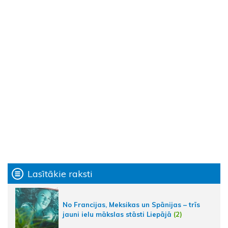
Lasītākie raksti
No Francijas, Meksikas un Spānijas – trīs
jauni ielu mākslas stāsti Liepājā
(2)