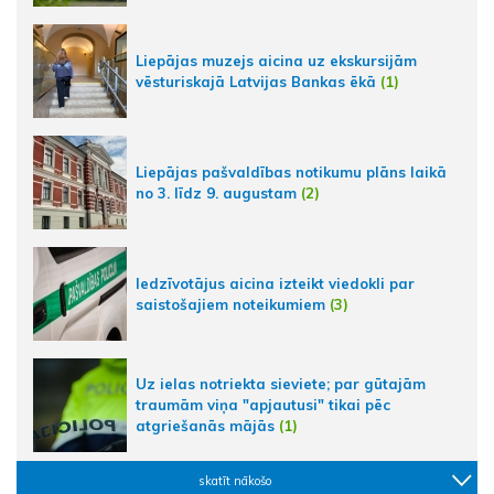
Liepājas muzejs aicina uz ekskursijām
vēsturiskajā Latvijas Bankas ēkā
(1)
Liepājas pašvaldības notikumu plāns laikā
no 3. līdz 9. augustam
(2)
Iedzīvotājus aicina izteikt viedokli par
saistošajiem noteikumiem
(3)
Uz ielas notriekta sieviete; par gūtajām
traumām viņa "apjautusi" tikai pēc
atgriešanās mājās
(1)
skatīt nākošo