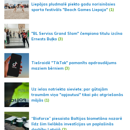
Liepājas pludmalē piekto gadu norisināsies
sporta festivāls "Beach Games Liepaja"
(1)
"BL Serviss Grand Slam" čempiona titulu izcīna
Ernests Buļko
(3)
Tiešraidē "TikTok" pamanīts apdraudējums
maziem bērniem
(3)
Uz ielas notriekta sieviete; par gūtajām
traumām viņa "apjautusi" tikai pēc atgriešanās
mājās
(1)
“Bioforce” piesaista Baltijas biometāna nozarē
līdz šim lielākās investīcijas un paplašinās
darbību Latvijā
(2)