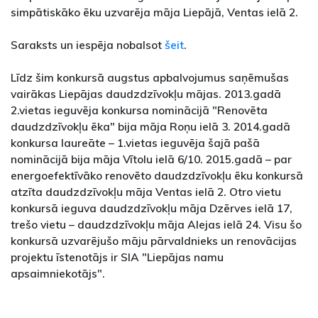
simpātiskāko ēku uzvarēja māja Liepājā, Ventas ielā 2.
Saraksts un iespēja nobalsot
šeit
.
Līdz šim konkursā augstus apbalvojumus saņēmušas
vairākas Liepājas daudzdzīvokļu mājas. 2013.gadā
2.vietas ieguvēja konkursa nominācijā "Renovēta
daudzdzīvokļu ēka" bija māja Roņu ielā 3. 2014.gadā
konkursa laureāte – 1.vietas ieguvēja šajā pašā
nominācijā bija māja Vītolu ielā 6/10. 2015.gadā – par
energoefektīvāko renovēto daudzdzīvokļu ēku konkursā
atzīta daudzdzīvokļu māja Ventas ielā 2. Otro vietu
konkursā ieguva daudzdzīvokļu māja Dzērves ielā 17,
trešo vietu – daudzdzīvokļu māja Alejas ielā 24. Visu šo
konkursā uzvarējušo māju pārvaldnieks un renovācijas
projektu īstenotājs ir SIA "Liepājas namu
apsaimniekotājs".