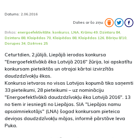
Datums:
2.06.2016
Dalies ar šo ziņu:
Birkas:
energoefektivitāte
,
konkurss
,
LNA
,
Krūmu 49
,
Dzintaru 84
,
Dzintaru 88
,
Klaipēdas 70
,
Klaipēdas 88
,
Klaipēdas 126
,
Bāriņu 8/10
,
Dorupes 34
,
Dzērves 25
Ceturtdien, 2.jūlijā, Liepājā ierodas konkursa
"Energoefektīvākā ēka Latvijā 2016" žūrija, lai apskatītu
konkursam pieteiktās un otrajai kārtai izvirzītās
daudzdzīvokļu ēkas.
Konkursa ietvaros no visas Latvijas kopumā tika saņemti
33 pieteikumi, 28 pieteikumi – uz nomināciju
"Energoefektīvākā daudzdzīvokļu ēka Latvijā 2016". 13
no tiem ir iesniegti no Liepājas. SIA "Liepājas namu
apsaimniekotājs" (LNA) šogad konkursam pieteica
deviņas daudzdzīvokļu mājas, informē pārstāve Ieva
Puka.