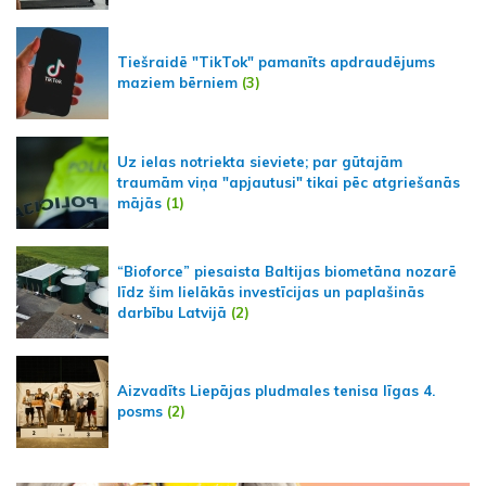
Tiešraidē "TikTok" pamanīts apdraudējums
maziem bērniem
(3)
Uz ielas notriekta sieviete; par gūtajām
traumām viņa "apjautusi" tikai pēc atgriešanās
mājās
(1)
“Bioforce” piesaista Baltijas biometāna nozarē
līdz šim lielākās investīcijas un paplašinās
darbību Latvijā
(2)
Aizvadīts Liepājas pludmales tenisa līgas 4.
posms
(2)