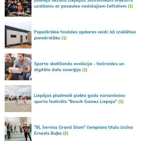
Jaunajā sezonā Liepājas Simfoniskais orķestris
uzstāsies ar pasaules vadošajiem čellistiem
(1)
Populārākie fasādes apdares veidi: kā izvēlēties
piemērotāko
(1)
Sporta skatīšanās evolūcija - tiešraides un
digitālo datu sinerģija
(1)
Liepājas pludmalē piekto gadu norisināsies
sporta festivāls "Beach Games Liepaja"
(1)
"BL Serviss Grand Slam" čempiona titulu izcīna
Ernests Buļko
(3)