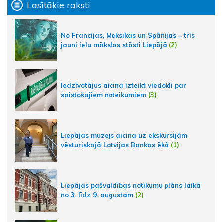
Lasītākie raksti
No Francijas, Meksikas un Spānijas – trīs
jauni ielu mākslas stāsti Liepājā
(2)
Iedzīvotājus aicina izteikt viedokli par
saistošajiem noteikumiem
(3)
Liepājas muzejs aicina uz ekskursijām
vēsturiskajā Latvijas Bankas ēkā
(1)
Liepājas pašvaldības notikumu plāns laikā
no 3. līdz 9. augustam
(2)