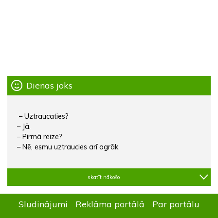
Dienas joks
– Uztraucaties?
– Jā.
– Pirmā reize?
– Nē, esmu uztraucies arī agrāk.
skatīt nākošo
Sludinājumi
Reklāma portālā
Par portālu