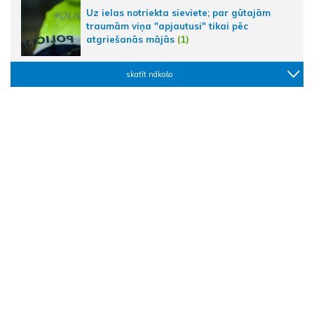
Uz ielas notriekta sieviete; par gūtajām
traumām viņa "apjautusi" tikai pēc
atgriešanās mājās
(1)
skatīt nākošo