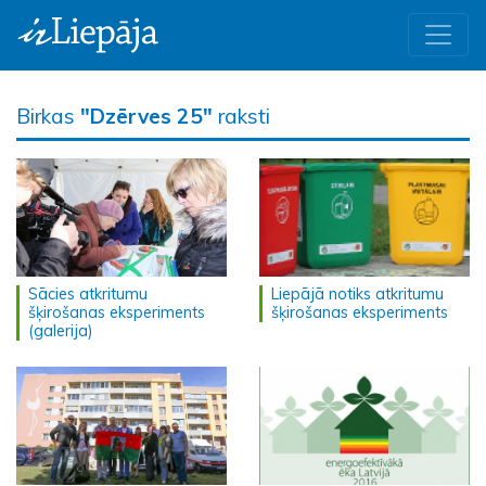
Birkas
"Dzērves 25"
raksti
Sācies atkritumu
Liepājā notiks atkritumu
šķirošanas eksperiments
šķirošanas eksperiments
(galerija)