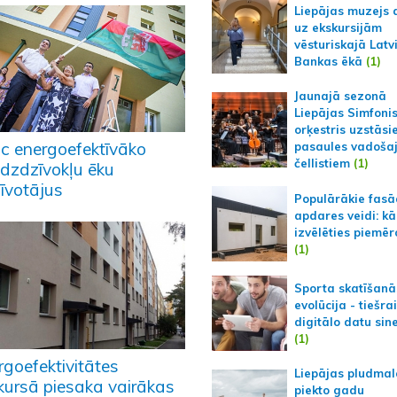
Liepājas muzejs 
uz ekskursijām
vēsturiskajā Latv
Bankas ēkā
(1)
Jaunajā sezonā
Liepājas Simfoni
orķestris uzstāsi
ic energoefektīvāko
pasaules vadoša
čellistiem
(1)
dzdzīvokļu ēku
zīvotājus
Populārākie fas
apdares veidi: kā
izvēlēties piemēr
(1)
Sporta skatīšanā
evolūcija - tiešra
digitālo datu sin
(1)
rgoefektivitātes
Liepājas pludmal
kursā piesaka vairākas
piekto gadu