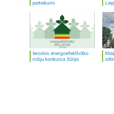
pieteikumi
Lie
Ierodas energoefektīvāko
Klai
māju konkursa žūrija
silt