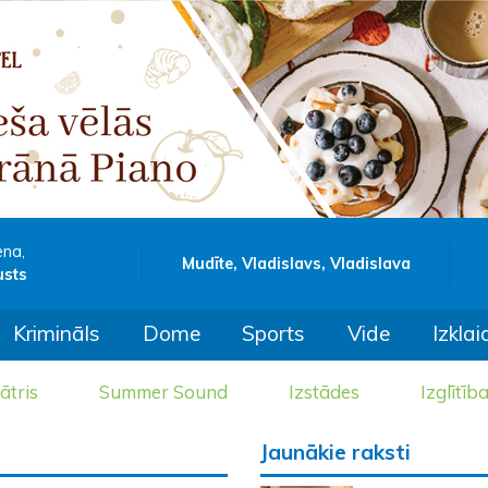
ena,
Mudīte, Vladislavs, Vladislava
usts
Krimināls
Dome
Sports
Vide
Izklai
ātris
Summer Sound
Izstādes
Izglītīb
Jaunākie raksti