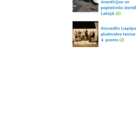
investīcijas un
paplašinās darbī
Latvijā
(2)
Aizvadīts Liepāj
pludmales tenisa
4. posms
(2)