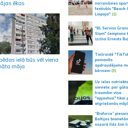
pājas ēkas
norisināsies spor
festivāls "Beach
Liepaja"
(1)
"BL Serviss Gran
Slam" čempiona t
izcīna Ernests Bu
Tiešraidē "TikTo
pēdas ielā būs vēl viena
pamanīts
apdraudējums m
ināta māja
bērniem
(3)
Uz ielas notriekt
sieviete; par gūt
traumām viņa
"apjautusi" tikai 
atgriešanās māj
“Bioforce” piesai
Baltijas biometā
nozarē līdz šim l