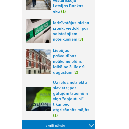
vēsturiskajā
Latvijas Bankas
ēkā
(1)
Iedzīvotājus aicina
izteikt viedokli par
saistošajiem
noteikumiem
(3)
Liepājas
pašvaldības
notikumu plāns
laikā no 3. līdz 9.
augustam
(2)
Uz ielas notriekta
sieviete; par
gūtajām traumām
viņa "apjautusi"
tikai pēc
atgriešanās mājās
(1)
skatīt nākošo