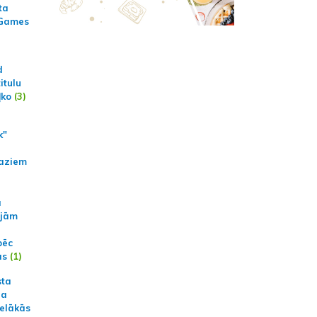
ta
 Games
d
itulu
ļko
(3)
k"
aziem
a
ajām
pēc
ās
(1)
sta
na
ielākās