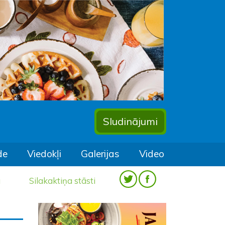
Sludinājumi
de
Viedokļi
Galerijas
Video
a
Silakaktiņa stāsti