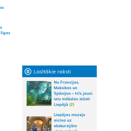
bu
as
 līgas
Lasītākie raksti
No Francijas,
Meksikas un
Spānijas – trīs jauni
ielu mākslas stāsti
Liepājā
(2)
Liepājas muzejs
aicina uz
ekskursijām