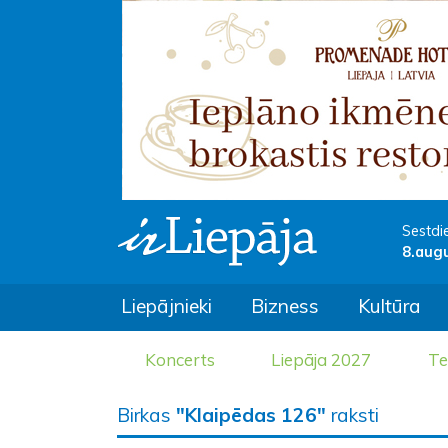
Sestdi
8.aug
Liepājnieki
Bizness
Kultūra
Koncerts
Liepāja 2027
Te
Birkas
"Klaipēdas 126"
raksti