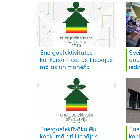
Energoefektivitātes
Sve
konkursā – četras Liepājas
dau
mājas un manēža
ied
Energoefektīvāko ēku
Ene
konkursā arī Liepājas
kon