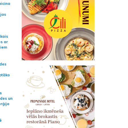
aicina
ijas
skais
es ar
jiem
ādes
otāko
s
ides un
erģija
ē