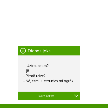
Dienas joks
– Uztraucaties?
– Jā.
– Pirmā reize?
– Nē, esmu uztraucies arī agrāk.
skatīt nākošo