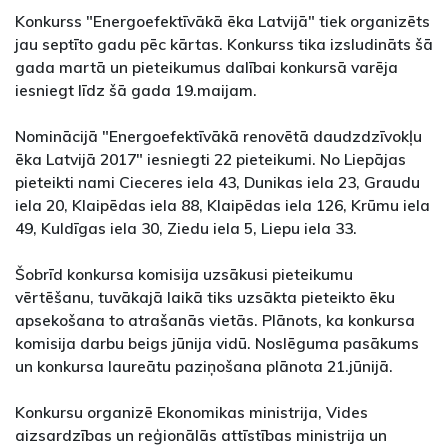
Konkurss "Energoefektīvākā ēka Latvijā" tiek organizēts
jau septīto gadu pēc kārtas. Konkurss tika izsludināts šā
gada martā un pieteikumus dalībai konkursā varēja
iesniegt līdz šā gada 19.maijam.
Nominācijā "Energoefektīvākā renovētā daudzdzīvokļu
ēka Latvijā 2017" iesniegti 22 pieteikumi. No Liepājas
pieteikti nami Cieceres iela 43, Dunikas iela 23, Graudu
iela 20, Klaipēdas iela 88, Klaipēdas iela 126, Krūmu iela
49, Kuldīgas iela 30, Ziedu iela 5, Liepu iela 33.
Šobrīd konkursa komisija uzsākusi pieteikumu
vērtēšanu, tuvākajā laikā tiks uzsākta pieteikto ēku
apsekošana to atrašanās vietās. Plānots, ka konkursa
komisija darbu beigs jūnija vidū. Noslēguma pasākums
un konkursa laureātu paziņošana plānota 21.jūnijā.
Konkursu organizē Ekonomikas ministrija, Vides
aizsardzības un reģionālās attīstības ministrija un