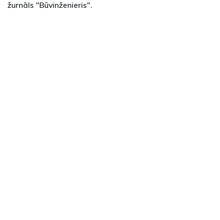
žurnāls "Būvinženieris".