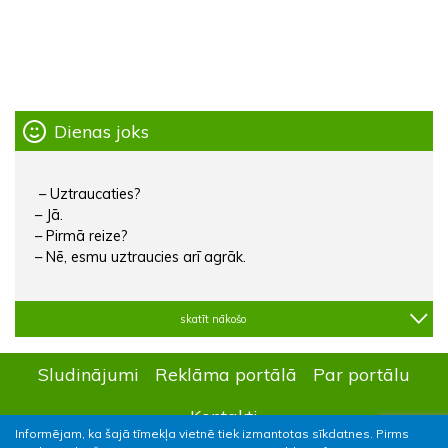
Dienas joks
– Uztraucaties?
– Jā.
– Pirmā reize?
– Nē, esmu uztraucies arī agrāk.
skatīt nākošo
Sludinājumi
Reklāma portālā
Par portālu
Kontakti
Informējam, ka šajā tīmekļa vietnē tiek izmantotas sīkdatnes. Pirms