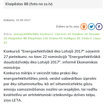
Klaipēdas 88 (foto no ss.lv)
Datums:
23.05.2017
Dalies ar šo ziņu:
Birkas:
energoefektivitāte
,
konkurss
,
Cieceres 43
,
Dunikas 23
,
Graudu
20
,
Klaipēdas 88
,
Klaipēdas 126
,
Krūmu 49
,
Kuldīgas 30
,
Ziedu 5
,
Liepu
33
Konkursā "Energoefektīvākā ēka Latvijā 2017" saņemti
27 pieteikumi, no tiem 22 nominācijā "Energoefektīvākā
daudzdzīvokļu ēka Latvijā 2017", informē Ekonomikas
ministrija.
Konkursa mērķis ir veicināt labo praksi ēku
energoefektivitātes jomā, veidot sabiedrības izpratni
par ēku siltumnoturību, kā arī siltumnīcefekta gāzu
emisiju samazināšanas nozīmi un iespējām, lai radītu
kvalitatīvu un arhitektoniski izteiksmīgu dzīves telpu,
ziņo LETA.