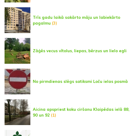
Trīs gadu laikā sakārto māju un labiekārto
pagalmu
(3)
Zāģēs vecus vītolus, liepas, bērzus un lielo egli
No pirmdienas slēgs satiksmi Loču ielas posmā
Aicina apspriest koku ciršanu Klaipēdas ielā 88,
90 un 92
(1)