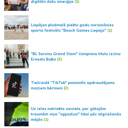
digitālo datu sinerģija
(1)
Liepājas pludmalē piekto gadu norisināsies
sporta festivāls "Beach Games Liepaja"
(1)
"BL Serviss Grand Slam" čempiona titulu izcīna
Ernests Buļko
(3)
Tiešraidē "TikTok" pamanīts apdraudējums
maziem bērniem
(3)
Uz ielas notriekta sieviete; par gūtajām
traumām viņa "apjautusi" tikai pēc atgriešanās
mājās
(1)