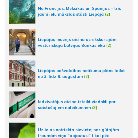
No Francijas, Meksikas un Spānijas – trīs
jauni ielu mākslas stāsti Liepājā
(2)
Liepājas muzejs aicina uz ekskursijām
vēsturiskajā Latvijas Bankas ēkā
(2)
Liepājas pašvaldības notikumu plāns laikā
no 3. līdz 9. augustam
(2)
Iedzīvotājus aicina izteikt viedokli par
saistošajiem noteikumiem
(3)
Uz ielas notriekta sieviete; par gūtajām
traumām viņa "apjautusi" tikai pēc