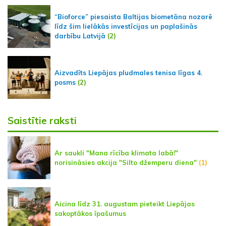
“Bioforce” piesaista Baltijas biometāna nozarē
līdz šim lielākās investīcijas un paplašinās
darbību Latvijā
(2)
Aizvadīts Liepājas pludmales tenisa līgas 4.
posms
(2)
Saistītie raksti
Ar saukli "Mana rīcība klimata labā!"
norisināsies akcija "Silto džemperu diena"
(1)
Aicina līdz 31. augustam pieteikt Liepājas
sakoptākos īpašumus