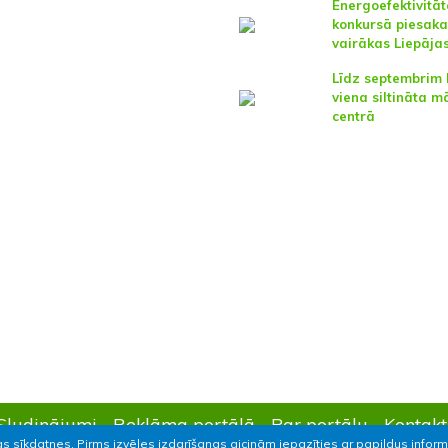
Energoefektivitāt
konkursā piesaka
vairākas Liepāja
Līdz septembrim 
viena siltināta m
centrā
Sludinājumi
Reklāma portālā
Par portālu
Kontakt
as sīkdatnes. Pirms izvēles izdarīšanas aicinām iepazīties ar papildus infor