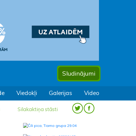
Sludinājumi
de
Viedokļi
Galerijas
Video
a
Silakaktiņa stāsti