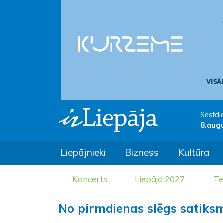
Sestdi
8.aug
Liepājnieki
Bizness
Kultūra
Koncerts
Liepāja 2027
Te
No pirmdienas slēgs satiks