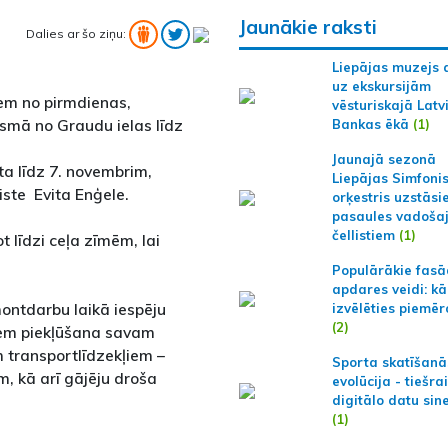
Jaunākie raksti
Dalies ar šo ziņu:
Liepājas muzejs 
uz ekskursijām
em no pirmdienas,
vēsturiskajā Latv
osmā no Graudu ielas līdz
Bankas ēkā
(1)
Jaunajā sezonā
a līdz 7. novembrim,
Liepājas Simfoni
iste Evita Enģele.
orķestris uzstāsi
pasaules vadoša
čellistiem
(1)
 līdzi ceļa zīmēm, lai
Populārākie fas
apdares veidi: kā
ontdarbu laikā iespēju
izvēlēties piemēr
(2)
iem piekļūšana savam
 transportlīdzekļiem –
Sporta skatīšanā
 kā arī gājēju droša
evolūcija - tiešra
digitālo datu sin
(1)