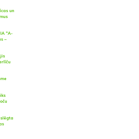
īcas un
smus
SIA "A-
as –
jis
rlīču
ksme
iks
Loču
 slēgta
as