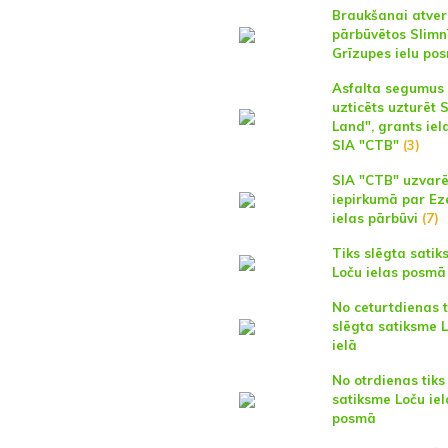
Braukšanai atver
pārbūvētos Slimn
Grīzupes ielu po
Asfalta segumus
uzticēts uzturēt 
Land", grants iel
SIA "CTB"
(3)
SIA "CTB" uzvarē
iepirkumā par Eze
ielas pārbūvi
(7)
Tiks slēgta sati
Loču ielas posmā
No ceturtdienas t
slēgta satiksme 
ielā
No otrdienas tiks
satiksme Loču iel
posmā