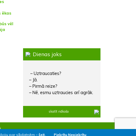
es
s ēkas
būs vēl
āja
Dienas joks
– Uztraucaties?
– Jā.
– Pirmā reize?
– Nē, esmu uztraucies arī agrāk.
skatīt nākošo
i
māciju par sīkdatnēm –
šeit.
Piekrītu
Nepiekrītu