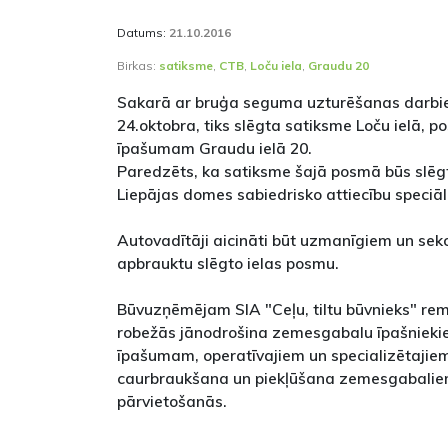
Datums:
21.10.2016
Birkas:
satiksme
,
CTB
,
Loču iela
,
Graudu 20
Sakarā ar bruģa seguma uzturēšanas darbi
24.oktobra, tiks slēgta satiksme Loču ielā, p
īpašumam Graudu ielā 20.
Paredzēts, ka satiksme šajā posmā būs slēgt
Liepājas domes sabiedrisko attiecību speciāl
Autovadītāji aicināti būt uzmanīgiem un sekot
apbrauktu slēgto ielas posmu.
Būvuzņēmējam SIA "Ceļu, tiltu būvnieks" rem
robežās jānodrošina zemesgabalu īpašniek
īpašumam, operatīvajiem un specializētajiem
caurbraukšana un piekļūšana zemesgabaliem,
pārvietošanās.