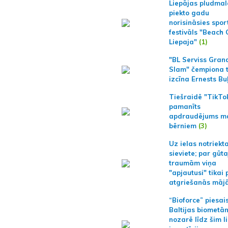
Liepājas pludmal
piekto gadu
norisināsies spor
festivāls "Beach
Liepaja"
(1)
"BL Serviss Gran
Slam" čempiona t
izcīna Ernests Bu
Tiešraidē "TikTo
pamanīts
apdraudējums m
bērniem
(3)
Uz ielas notriekt
sieviete; par gūt
traumām viņa
"apjautusi" tikai 
atgriešanās māj
“Bioforce” piesai
Baltijas biometā
nozarē līdz šim l