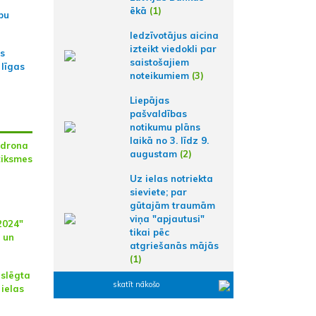
ēkā
(1)
bu
Iedzīvotājus aicina
izteikt viedokli par
as
saistošajiem
 līgas
noteikumiem
(3)
Liepājas
pašvaldības
notikumu plāns
laikā no 3. līdz 9.
r drona
augustam
(2)
tiksmes
Uz ielas notriekta
sieviete; par
gūtajām traumām
viņa "apjautusi"
2024"
tikai pēc
 un
atgriešanās mājās
(1)
 slēgta
skatīt nākošo
ielas