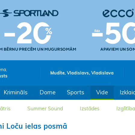
ena,
Mudīte, Vladislavs, Vladislava
usts
Krimināls
Dome
Sports
Vide
Izklai
ātris
Summer Sound
Izstādes
Izglītīb
mi Loču ielas posmā