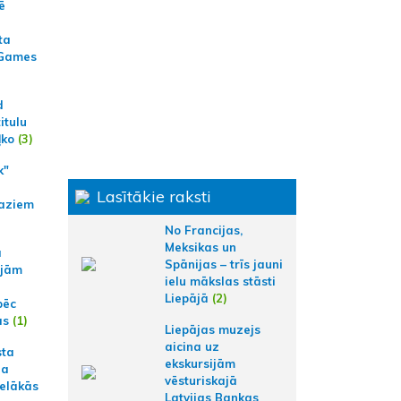
ē
ta
 Games
d
itulu
ļko
(3)
k"
Lasītākie raksti
aziem
No Francijas,
Meksikas un
a
Spānijas – trīs jauni
ajām
ielu mākslas stāsti
Liepājā
(2)
pēc
ās
(1)
Liepājas muzejs
aicina uz
sta
ekskursijām
na
vēsturiskajā
ielākās
Latvijas Bankas