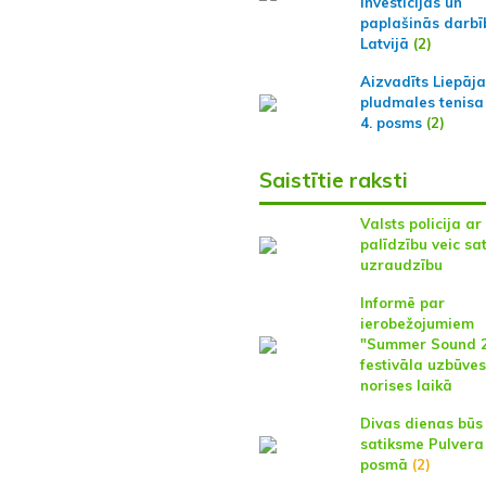
investīcijas un
paplašinās darbī
Latvijā
(2)
Aizvadīts Liepāj
pludmales tenisa
4. posms
(2)
Saistītie raksti
Valsts policija a
palīdzību veic sa
uzraudzību
Informē par
ierobežojumiem
"Summer Sound 
festivāla uzbūves
norises laikā
Divas dienas būs
satiksme Pulvera 
posmā
(2)