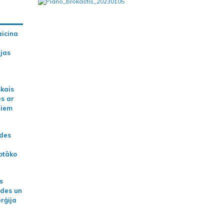
aicina
ijas
skais
es ar
jiem
ādes
otāko
s
ides un
erģija