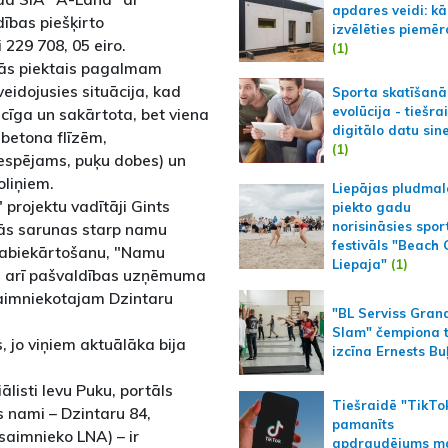
apdares veidi: kā
ības piešķirto
izvēlēties piemēr
 229 708, 05 eiro.
(1)
ījās piektais pagalmam
veidojusies situācija, kad
Sporta skatīšanā
evolūcija - tiešra
cīga un sakārtota, bet viena
digitālo datu sin
 betona flīzēm,
(1)
espējams, puķu dobes) un
liņiem.
Liepājas pludmal
projektu vadītāji Gints
piekto gadu
norisināsies spor
kās sarunas starp namu
festivāls "Beach
labiekārtošanu, "Namu
Liepaja"
(1)
ies arī pašvaldības uzņēmuma
aimniekotajam Dzintaru
"BL Serviss Gran
Slam" čempiona t
s, jo viņiem aktuālāka bija
izcīna Ernests Bu
ālisti Ievu Puku, portāls
Tiešraidē "TikTo
īs nami – Dzintaru 84,
pamanīts
saimnieko LNA) – ir
apdraudējums m