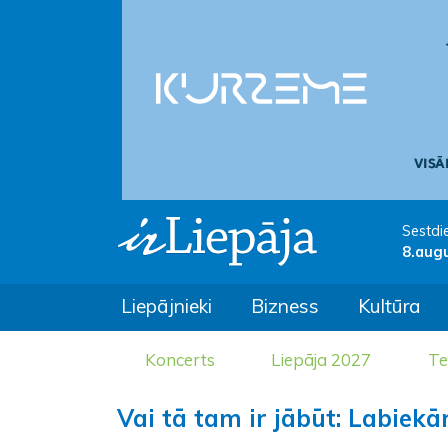
Sestdi
8.aug
Liepājnieki
Bizness
Kultūra
Koncerts
Liepāja 2027
Te
Vai tā tam ir jābūt: Labiekā