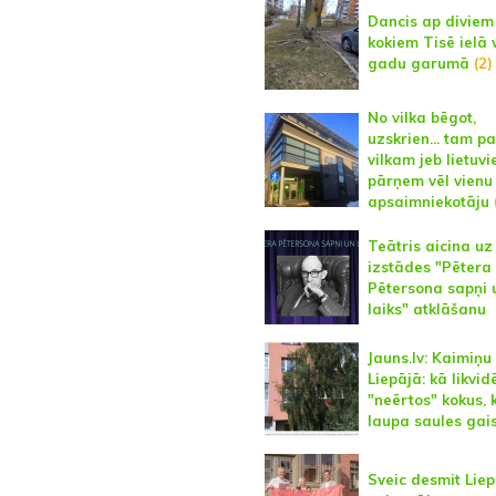
Dancis ap diviem
kokiem Tisē ielā 
gadu garumā
(2)
No vilka bēgot,
uzskrien... tam 
vilkam jeb lietuvi
pārņem vēl vien
apsaimniekotāju
Teātris aicina uz
izstādes "Pētera
Pētersona sapņi 
laiks" atklāšanu
Jauns.lv: Kaimiņu
Liepājā: kā likvid
"neērtos" kokus, 
laupa saules gai
Sveic desmit Lie