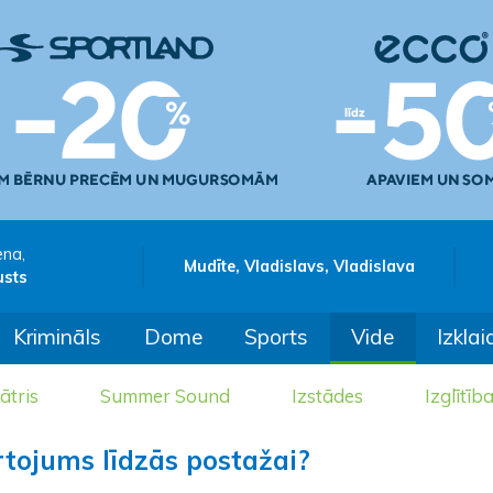
ena,
Mudīte, Vladislavs, Vladislava
usts
Krimināls
Dome
Sports
Vide
Izklai
ātris
Summer Sound
Izstādes
Izglītīb
rtojums līdzās postažai?