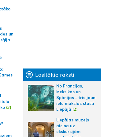
otāko
s
ides un
erģija
ē
ta
Lasītākie raksti
 Games
No Francijas,
Meksikas un
d
Spānijas – trīs jauni
itulu
ielu mākslas stāsti
ļko
(3)
Liepājā
(2)
Liepājas muzejs
k"
aicina uz
ekskursijām
aziem