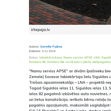
irliepaja.lv
Autors:
Sarmīte Pujēna
Datums:
9.11.2016
Birkas:
labiekārtošana
,
Namu serviss APSE
,
LNA
,
Siguld
Dzintaru 86
,
Dzintaru 88
,
vai tā tam ir jābūt
,
iekšpagalms
"Namu serviss APSE" ar divām īpašnieku bie
Zemele) šovasar labiekārtoja lielu Siguldas 
Trešais apsaimniekotājs – LNA – projektā nep
Tagad Siguldas ielas 11, Siguldas ielas 13, S
ielas 82 pagalmā izbūvētas auto novietnes,
un lietus kanalizācija, ierīkots bērnu rotaļu l
pagalms apzaļumots, maksimāli saglabājot k
SIA "A Projekts" un Agita Lieģe, darbus izpi