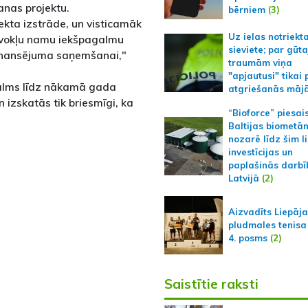
šanas projektu.
bērniem
(3)
ekta izstrāde, un visticamāk
Uz ielas notriekt
īvokļu namu iekšpagalmu
sieviete; par gūt
finansējuma saņemšanai,"
traumām viņa
"apjautusi" tikai 
galms līdz nākamā gada
atgriešanās māj
n izskatās tik briesmīgi, ka
“Bioforce” piesai
Baltijas biometā
nozarē līdz šim l
investīcijas un
paplašinās darbī
Latvijā
(2)
Aizvadīts Liepāj
pludmales tenisa
4. posms
(2)
Saistītie raksti