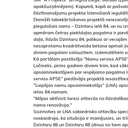
apakšuzņēmējiem). Kopumā, kopā ar pašvald
līdzfinansējumu projekta īstenošanā ieguldīti
Diemžēl labiekārtošanas projektā neiesaist
piegulošais nams – Dzintaru ielā 84, un nu iz
apmēram četras piektdaļas pagalma ir pievil
daļa, līdzās Dzintaru 84, palikusi ar vecajām
nesaprotamu kvadrātveida betona apmali (i
diviem pagalam salauztiem, izdemolētiem so
Kā portālam pastāstīja "Namu serviss APSE" 
Ločmelis, pirms gadiem diviem trim, kad sā
apsaimniekotājiem par iespējamo pagalma 
serviss APSE" piedāvājis projektā iesaistīt
"Liepājas namu apsaimniekotājs" (LNA) aps
ielas 84.namam.
"Mājas aktīvisti toreiz attiecās no līdzdalība
nama renovācija."
Sazinoties ar LNA sabiedrisko attiecību speci
noskaidroja, ka situācija ir mainījusies, un tr
Dzintaru 86 un Dzintaru 88 (divus no tiem ap