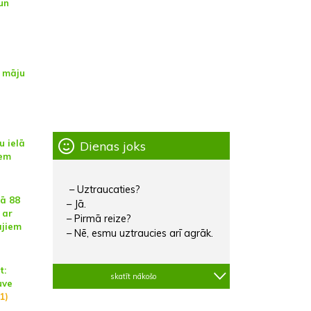
un
 māju
u ielā
Dienas joks
iem
– Uztraucaties?
lā 88
– Jā.
 ar
– Pirmā reize?
ājiem
– Nē, esmu uztraucies arī agrāk.
t:
skatīt nākošo
uve
1)