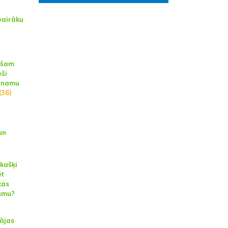
vairāku
pašam
eši
u namu
(36)
un
 kašķi
ēt
kas
smu?
pājas