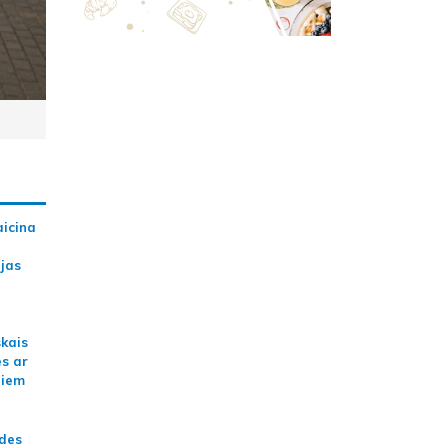
aicina
ijas
skais
es ar
jiem
ādes