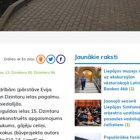
Jaunākie raksti
Dalies ar šo ziņu:
Liepājas muzejs 
as 13
,
Dzintaru 82
,
Dzintaru 84
,
uz ekskursijām
vēsturiskajā Latv
Bankas ēkā
(1)
drībām (pārstāve Evija
un Dzintaru ielas pagalmu.
Jaunajā sezonā
iedalījās.
Liepājas Simfoni
iguldas ielas 15, Dzintaru
orķestris uzstāsi
 rekonstruēts apgaismojums
pasaules vadoša
aukums, gājēju celiņi,
čellistiem
(1)
okus (būvprojekta autors
Populārākie fas
lda SIA "A-Land" ar