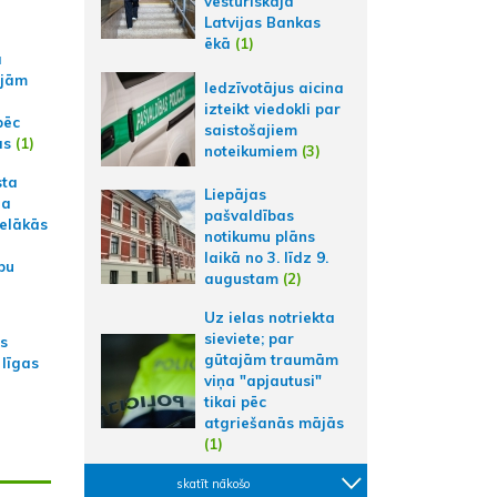
vēsturiskajā
Latvijas Bankas
ēkā
(1)
a
ajām
Iedzīvotājus aicina
izteikt viedokli par
pēc
saistošajiem
ās
(1)
noteikumiem
(3)
sta
Liepājas
na
pašvaldības
ielākās
notikumu plāns
laikā no 3. līdz 9.
bu
augustam
(2)
Uz ielas notriekta
sieviete; par
as
gūtajām traumām
 līgas
viņa "apjautusi"
tikai pēc
atgriešanās mājās
(1)
skatīt nākošo