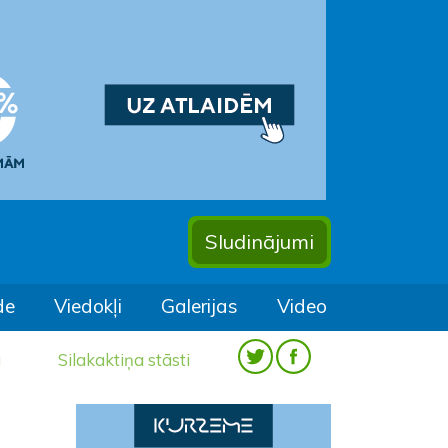
Sludinājumi
de
Viedokļi
Galerijas
Video
a
Silakaktiņa stāsti