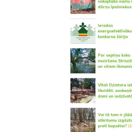
sakoptāko namu 
dārzu īpašniekus
Ierodas
energoefektīvāko
konkursa žūrija
Par septiņu koku
nociršanu Strazd
un citiem lēmum
Vītoli Dzintaru ie
likvidēti, saskaņā
domi un iedzīvot
Vai tā tam ir jābū
atkritumu izgāzt
pretī kapsētai?
(1