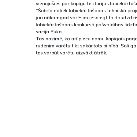
vienojušies par kopīgu teritorijas labiekārto
"Šobrīd notiek labiekārtošanas tehniskā proj
jau nākamgad varēsim iesniegt to daudzdz
labiekārtošanas konkursā pašvaldības līdz
sacīja Puka.
Tas nozīmē, ka arī piecu namu kopīgais pa
rudenim varētu tikt sakārtots pilnībā. Soli ga
tos varbūt varētu aizvākt ātrāk.