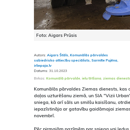
Foto: Aigars Prūsis
Autors:
Aigars Štāls, Komunālās pārvaldes
sabiedrisko attiecību speciālists, Sarmīte Pujēna,
irliepaja.lv
Datums:
31.10.2023
Birkas:
Komunālā pārvalde
,
ielu tīrīšana
,
ziemas dienest
Komunālās pārvaldes Ziemas dienests, kas 
daļas uzturēšanu ziemā, un SIA "Vizii Urban",
sniega, kā arī sāls un smilšu kaisīšanu, otrdi
iepazīstināja ar gatavību gaidāmajai ziemas
novembrī.
Pēc pirmajām pazīmēm par sniega vai ledus