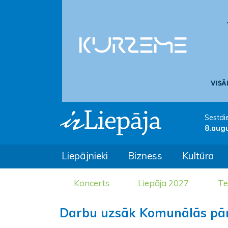
Sestdi
8.aug
Liepājnieki
Bizness
Kultūra
Koncerts
Liepāja 2027
Te
Darbu uzsāk Komunālās pār