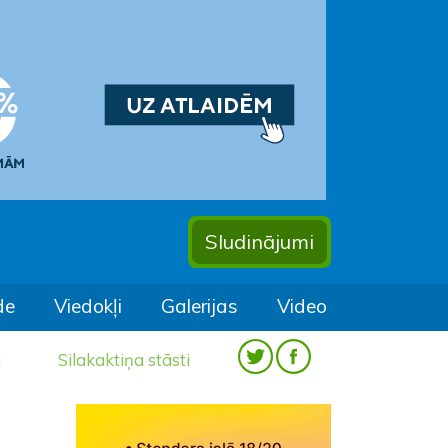
Sludinājumi
de
Viedokļi
Galerijas
Video
a
Silakaktiņa stāsti