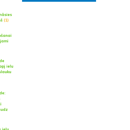
ināsies
ņš
(1)
ošanai
ejami
de
opj ielu
slauku
de:
s
i
audz
 ielu