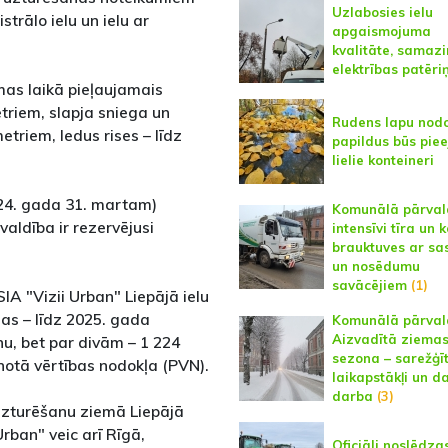
Uzlabosies ielu
trālo ielu un ielu ar
apgaismojuma
kvalitāte, samaz
elektrības patēri
mas laikā pieļaujamais
triem, slapja sniega un
Rudens lapu nod
etriem, ledus rises – līdz
papildus būs pie
lielie konteineri
24. gada 31. martam)
Komunālā pārval
aldība ir rezervējusi
intensīvi tīra un k
brauktuves ar sa
un nosēdumu
savācējiem
(1)
A "Vizii Urban" Liepājā ielu
as – līdz 2025. gada
Komunālā pārval
Aizvadītā ziema
u, bet par divām – 1 224
sezona – sarežģīt
notā vērtības nodokļa (PVN).
laikapstākļi un d
darba
(3)
uzturēšanu ziemā Liepājā
Urban" veic arī Rīgā,
Oficiāli noslēdzas