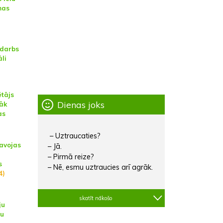
mas
 darbs
āli
ētājs
Dienas joks
sāk
as
– Uztraucaties?
tavojas
– Jā.
– Pirmā reize?
s
– Nē, esmu uztraucies arī agrāk.
4)
skatīt nākošo
ju
ņu