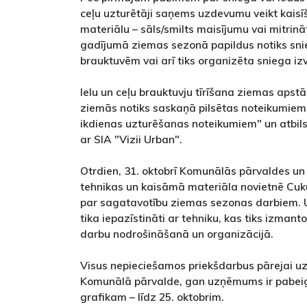
ceļu uzturētāji saņems uzdevumu veikt kaisī
materiālu – sāls/smilts maisījumu vai mitrin
gadījumā ziemas sezonā papildus notiks sn
brauktuvēm vai arī tiks organizēta sniega i
Ielu un ceļu brauktuvju tīrīšana ziemas apstā
ziemās notiks saskaņā pilsētas noteikumiem '
ikdienas uzturēšanas noteikumiem" un atbils
ar SIA "Vizii Urban".
Otrdien, 31. oktobrī Komunālās pārvaldes u
tehnikas un kaisāmā materiāla novietnē Cukur
par sagatavotību ziemas sezonas darbiem. U
tika iepazīstināti ar tehniku, kas tiks izma
darbu nodrošināšanā un organizācijā.
Visus nepieciešamos priekšdarbus pārejai u
Komunālā pārvalde, gan uzņēmums ir pabeigu
grafikam – līdz 25. oktobrim.