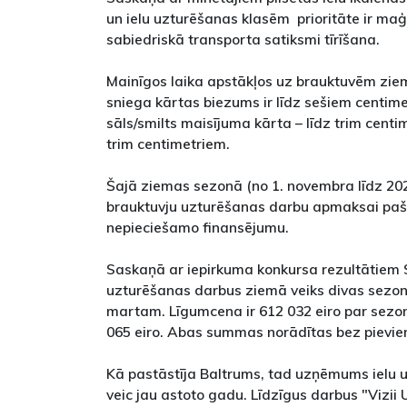
un ielu uzturēšanas klasēm prioritāte ir maģis
sabiedriskā transporta satiksmi tīrīšana.
Mainīgos laika apstākļos uz brauktuvēm zie
sniega kārtas biezums ir līdz sešiem centime
sāls/smilts maisījuma kārta – līdz trim centim
trim centimetriem.
Šajā ziemas sezonā (no 1. novembra līdz 20
brauktuvju uzturēšanas darbu apmaksai pašv
nepieciešamo finansējumu.
Saskaņā ar iepirkuma konkursa rezultātiem SI
uzturēšanas darbus ziemā veiks divas sezon
martam. Līgumcena ir 612 032 eiro par sezon
065 eiro. Abas summas norādītas bez pievie
Kā pastāstīja Baltrums, tad uzņēmums ielu 
veic jau astoto gadu. Līdzīgus darbus "Vizii 