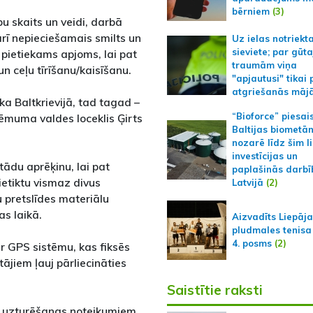
bērniem
(3)
u skaits un veidi, darbā
arī nepieciešamais smilts un
Uz ielas notriekt
sieviete; par gūt
pietiekams apjoms, lai pat
traumām viņa
n ceļu tīrīšanu/kaisīšanu.
"apjautusi" tikai 
atgriešanās māj
rka Baltkrievijā, tad tagad –
“Bioforce” piesai
ņēmuma valdes loceklis Ģirts
Baltijas biometā
nozarē līdz šim l
investīcijas un
tādu aprēķinu, lai pat
paplašinās darbī
ietiktu vismaz divus
Latvijā
(2)
pretslīdes materiālu
s laikā.
Aizvadīts Liepāj
pludmales tenisa
4. posms
(2)
ar GPS sistēmu, kas fiksēs
tājiem ļauj pārliecināties
Saistītie raksti
as uzturēšanas noteikumiem