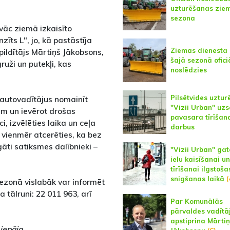
uzturēšanas zie
sezona
vāc ziemā izkaisīto
īts L", jo, kā pastāstīja
Ziemas dienesta
ildītājs Mārtiņš Jākobsons,
šajā sezonā ofici
gruži un putekļi, kas
noslēdzies
Pilsētvides uztur
 autovadītājus nomainīt
"Vizii Urban" uz
ām un ievērot drošas
pavasara tīrīšan
 izvēlēties laika un ceļa
darbus
vienmēr atcerēties, ka bez
gāti satiksmes dalībnieki –
"Vizii Urban" ga
ielu kaisīšanai un
tīrīšanai ilgstoša
snigšanas laikā
(
 sezonā vislabāk var informēt
tālruni: 22 011 963, arī
Par Komunālās
pārvaldes vadītā
apstiprina Mārti
iepāja
.