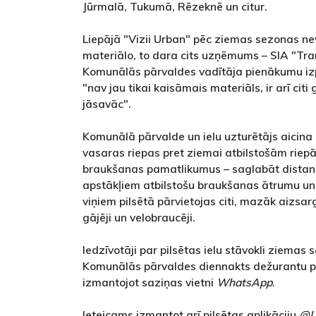
Jūrmalā, Tukumā, Rēzeknē un citur.
Liepājā "Vizii Urban" pēc ziemas sezonas ne
materiālo, to dara cits uzņēmums – SIA "Tranz
Komunālās pārvaldes vadītāja pienākumu izp
"nav jau tikai kaisāmais materiāls, ir arī citi 
jāsavāc".
Komunālā pārvalde un ielu uzturētājs aicina
vasaras riepas pret ziemai atbilstošām riep
braukšanas pamatlikumus – saglabāt distanci,
apstākļiem atbilstošu braukšanas ātrumu un 
viņiem pilsētā pārvietojas citi, mazāk aizsar
gājēji un velobraucēji.
Iedzīvotāji par pilsētas ielu stāvokli ziemas
Komunālās pārvaldes diennakts dežurantu pa 
izmantojot saziņas vietni
WhatsApp
.
Ieteicams izmantot arī pilsētas aplikāciju
@L