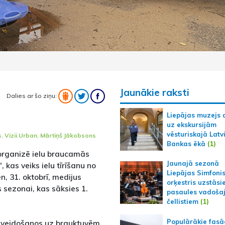
Jaunākie raksti
Dalies ar šo ziņu:
Liepājas muzejs 
uz ekskursijām
vēsturiskajā Latv
s
,
Vizii Urban
,
Mārtiņš Jākobsons
Bankas ēkā
(1)
organizē ielu braucamās
Jaunajā sezonā
 kas veiks ielu tīrīšanu no
Liepājas Simfoni
en, 31. oktobrī, medijus
orķestris uzstāsi
 sezonai, kas sāksies 1.
pasaules vadoša
čellistiem
(1)
Populārākie fas
 veidošanos uz brauktuvēm