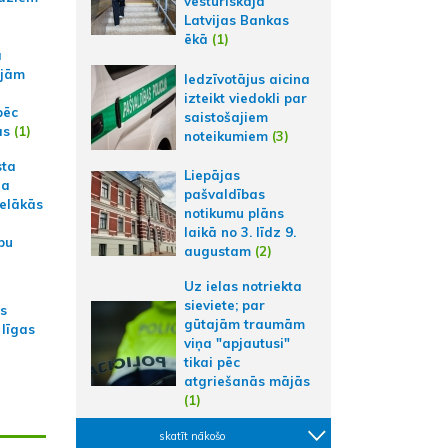
vēsturiskajā
Latvijas Bankas
ēkā
(1)
a
ajām
Iedzīvotājus aicina
izteikt viedokli par
pēc
saistošajiem
ās
(1)
noteikumiem
(3)
sta
Liepājas
na
pašvaldības
ielākās
notikumu plāns
laikā no 3. līdz 9.
bu
augustam
(2)
Uz ielas notriekta
sieviete; par
as
gūtajām traumām
 līgas
viņa "apjautusi"
tikai pēc
atgriešanās mājās
(1)
skatīt nākošo