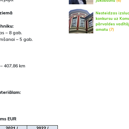
Jākobsonu
(6)
 ziemā
Nesteidzas izslu
konkursu uz Kom
pārvaldes vadītā
hniku:
amatu
(7)
as – 8 gab.
umšanai – 5 gab.
 – 407,86 km
teriālam:
jums EUR