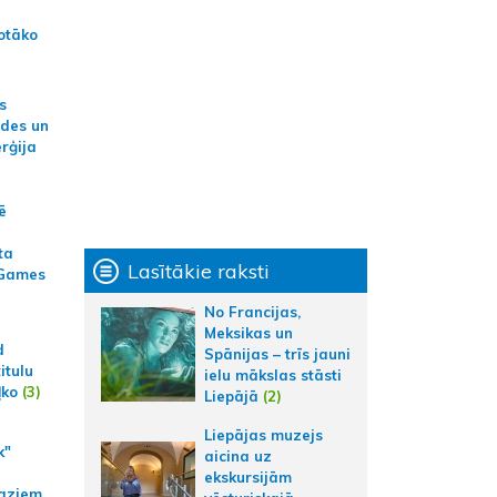
otāko
s
ides un
erģija
ē
ta
Lasītākie raksti
 Games
No Francijas,
Meksikas un
d
Spānijas – trīs jauni
itulu
ielu mākslas stāsti
ļko
(3)
Liepājā
(2)
Liepājas muzejs
k"
aicina uz
ekskursijām
aziem