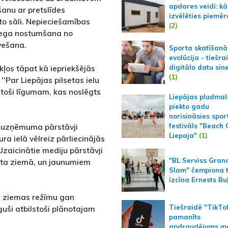
apdares veidi: kā
šanu ar pretslīdes
izvēlēties piemēr
āto sāli. Nepieciešamības
(2)
iega nostumšana no
zvešana.
Sporta skatīšanā
evolūcija - tiešra
digitālo datu sin
kļos tāpat kā iepriekšējās
(1)
'Par Liepājas pilsetas ielu
toši līgumam, kas noslēgts
Liepājas pludmal
piekto gadu
norisināsies spor
n uzņēmuma pārstāvji
festivāls "Beach
Liepaja"
(1)
a ielā vēlreiz pārliecinājās
zaicinātie mediju pārstāvji
"BL Serviss Gran
ntota ziemā, un jaunumiem
Slam" čempiona t
izcīna Ernests Bu
z ziemas režīmu gan
Tiešraidē "TikTo
ši atbilstoši plānotajam
pamanīts
apdraudējums m