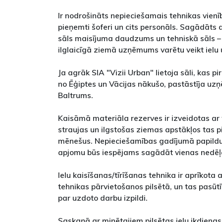
Ir nodrošināts nepieciešamais tehnikas vienīb
pieņemti šoferi un cits personāls. Sagādāts 
sāls maisījuma daudzums un tehniskā sāls – 
ilglaicīgā ziemā uzņēmums varētu veikt ielu u
Ja agrāk SIA "Vizii Urban" lietoja sāli, kas pi
no Ēģiptes un Vācijas nākušo, pastāstīja uz
Baltrums.
Kaisāmā materiāla rezerves ir izveidotas ar 
straujas un ilgstošas ziemas apstākļos tas p
mēnešus. Nepieciešamības gadījumā papildu 
apjomu būs iespējams sagādāt vienas nedēļa
Ielu kaisīšanas/tīrīšanas tehnika ir aprīkota 
tehnikas pārvietošanos pilsētā, un tas pasūtī
par uzdoto darbu izpildi.
Saskaņā ar minētajiem pilsētas ielu ikdien