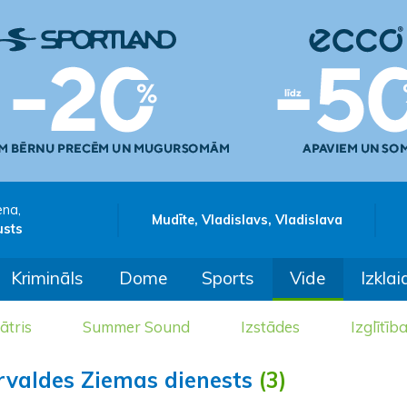
ena,
Mudīte, Vladislavs, Vladislava
usts
Krimināls
Dome
Sports
Vide
Izklai
ātris
Summer Sound
Izstādes
Izglītīb
valdes Ziemas dienests
(3)