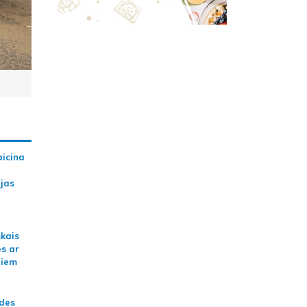
aicina
ijas
skais
es ar
jiem
ādes