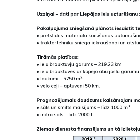
Uzziņai – dati par Liepājas ielu uzturēšanu
Pakalpojuma sniegšanā plānots iesaistīt te
• pretslīdes materiāla kaisīšanas automašīn
• traktortehniku sniega iekraušanai un atst
Tīrāmās platības:
• ielu brauktuvju garums – 219,23 km
• ielu brauktuves ar kopējo abu joslu garumu
2
• laukumi – 5750 m
• velo ceļi – aptuveni 50 km.
Prognozējamais daudzums kaisāmajam ma
3
• sāls un smilts maisījums – līdz 1000 m
• mitrā sāls – līdz 2000 t.
Ziemas dienesta finansējums un tā izlieto