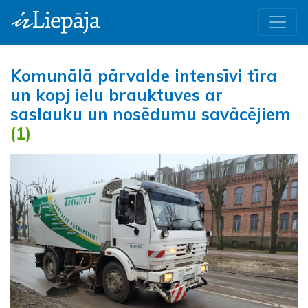
Komunālā pārvalde intensīvi tīra
un kopj ielu brauktuves ar
saslauku un nosēdumu savācējiem
(1)