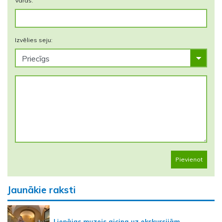
Vārds:
Izvēlies seju:
Pievienot
Jaunākie raksti
Liepājas muzejs aicina uz ekskursijām