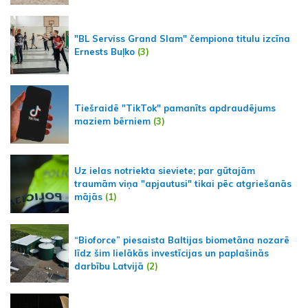
"BL Serviss Grand Slam" čempiona titulu izcīna
Ernests Buļko
(3)
Tiešraidē "TikTok" pamanīts apdraudējums
maziem bērniem
(3)
Uz ielas notriekta sieviete; par gūtajām
traumām viņa "apjautusi" tikai pēc atgriešanās
mājās
(1)
“Bioforce” piesaista Baltijas biometāna nozarē
līdz šim lielākās investīcijas un paplašinās
darbību Latvijā
(2)