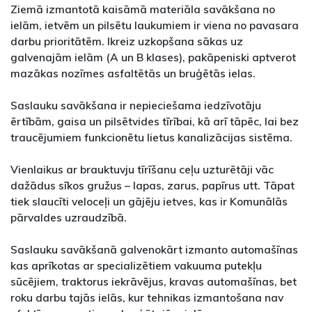
Ziemā izmantotā kaisāmā materiāla savākšana no
ielām, ietvēm un pilsētu laukumiem ir viena no pavasara
darbu prioritātēm. Ikreiz uzkopšana sākas uz
galvenajām ielām (A un B klases), pakāpeniski aptverot
mazākas nozīmes asfaltētās un bruģētās ielas.
Saslauku savākšana ir nepieciešama iedzīvotāju
ērtībām, gaisa un pilsētvides tīrībai, kā arī tāpēc, lai bez
traucējumiem funkcionētu lietus kanalizācijas sistēma.
Vienlaikus ar brauktuvju tīrīšanu ceļu uzturētāji vāc
dažādus sīkos gružus – lapas, zarus, papīrus utt. Tāpat
tiek slaucīti veloceļi un gājēju ietves, kas ir Komunālās
pārvaldes uzraudzībā.
Saslauku savākšanā galvenokārt izmanto automašīnas
kas aprīkotas ar specializētiem vakuuma putekļu
sūcējiem, traktorus iekrāvējus, kravas automašīnas, bet
roku darbu tajās ielās, kur tehnikas izmantošana nav