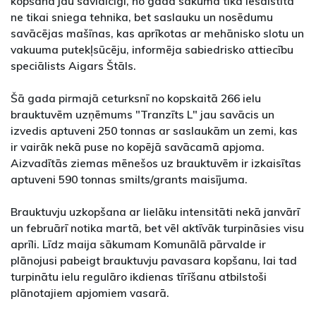
kopšanā jau savlaicīgi, no gada sākuma tika iesaistīta
ne tikai sniega tehnika, bet saslauku un nosēdumu
savācējas mašīnas, kas aprīkotas ar mehānisko slotu un
vakuuma putekļsūcēju, informēja sabiedrisko attiecību
speciālists Aigars Štāls.
Šā gada pirmajā ceturksnī no kopskaitā 266 ielu
brauktuvēm uzņēmums "Tranzīts L" jau savācis un
izvedis aptuveni 250 tonnas ar saslaukām un zemi, kas
ir vairāk nekā puse no kopējā savācamā apjoma.
Aizvadītās ziemas mēnešos uz brauktuvēm ir izkaisītas
aptuveni 590 tonnas smilts/grants maisījuma.
Brauktuvju uzkopšana ar lielāku intensitāti nekā janvārī
un februārī notika martā, bet vēl aktīvāk turpināsies visu
aprīli. Līdz maija sākumam Komunālā pārvalde ir
plānojusi pabeigt brauktuvju pavasara kopšanu, lai tad
turpinātu ielu regulāro ikdienas tīrīšanu atbilstoši
plānotajiem apjomiem vasarā.