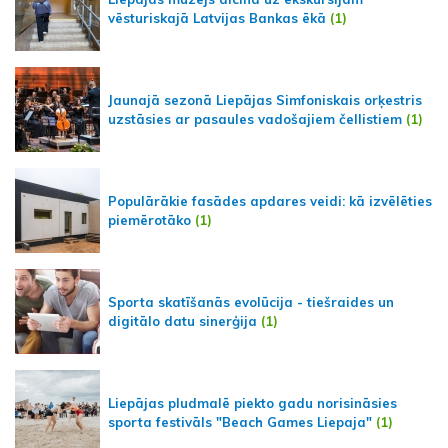
vēsturiskajā Latvijas Bankas ēkā
(1)
Jaunajā sezonā Liepājas Simfoniskais orķestris
uzstāsies ar pasaules vadošajiem čellistiem
(1)
Populārākie fasādes apdares veidi: kā izvēlēties
piemērotāko
(1)
Sporta skatīšanās evolūcija - tiešraides un
digitālo datu sinerģija
(1)
Liepājas pludmalē piekto gadu norisināsies
sporta festivāls "Beach Games Liepaja"
(1)