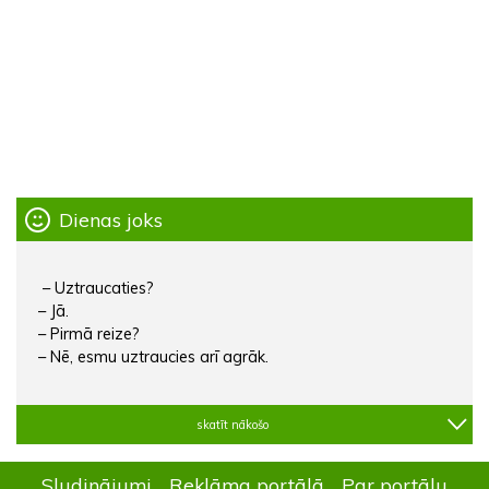
Dienas joks
– Uztraucaties?
– Jā.
– Pirmā reize?
– Nē, esmu uztraucies arī agrāk.
skatīt nākošo
Sludinājumi
Reklāma portālā
Par portālu