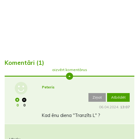
Komentāri (1)
aizvērt komentārus
Peteris
Ziņot
Atbildēt
0
0
06.04.2024.
13:07
Kad ēnu diena "Tranzīts L" ?