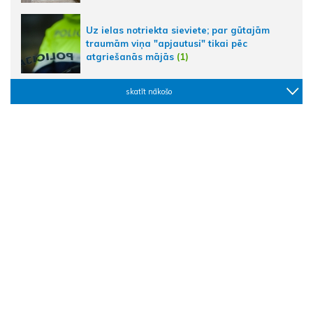
Uz ielas notriekta sieviete; par gūtajām
traumām viņa "apjautusi" tikai pēc
atgriešanās mājās
(1)
skatīt nākošo