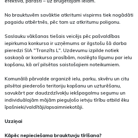
efektīva, parasti – uz bruģētajām ielām.
No brauktuvēm savāktie atkritumi vispirms tiek nogādāti
pagaidu atbērtnēs, pēc tam uz atkritumu poligonu.
Saslauku vākšanas tiešais veicējs pēc pašvaldības
iepirkuma konkursa ir uzņēmums ar ilgstošu šā darba
pieredzi SIA "Tranzīts L". Uzdevumu izpilde notiek
saskaņā ar konkursa prasībām, noslēgto līgumu par ielu
kopšanu, kā arī pilsētas saistošajiem noteikumiem.
Komunālā pārvalde organizē ielu, parku, skvēru un citu
pilsētai piederošo teritoriju kopšanu un uzturēšanu,
savukārt par daudzdzīvokļu iekšpagalmu segumu un
individuālajām mājām pieguļošo ietvju tīrību atbild ēku
īpašnieki/valdītāji/apsaimniekotāji.
Uzziņai
Kāpēc nepieciešama brauktuvju tīrīšana?