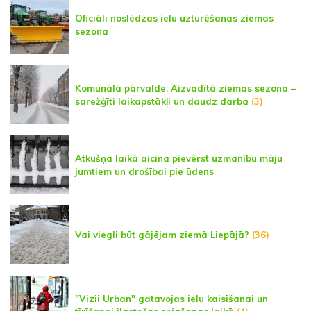
Oficiāli noslēdzas ielu uzturēšanas ziemas
sezona
Komunālā pārvalde: Aizvadītā ziemas sezona –
sarežģīti laikapstākļi un daudz darba
(3)
Atkušņa laikā aicina pievērst uzmanību māju
jumtiem un drošībai pie ūdens
Vai viegli būt gājējam ziemā Liepājā?
(36)
"Vizii Urban" gatavojas ielu kaisīšanai un