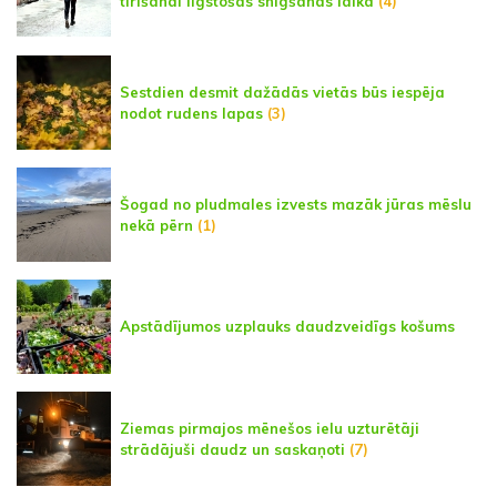
tīrīšanai ilgstošas snigšanas laikā
(4)
Sestdien desmit dažādās vietās būs iespēja
nodot rudens lapas
(3)
Šogad no pludmales izvests mazāk jūras mēslu
nekā pērn
(1)
Apstādījumos uzplauks daudzveidīgs košums
Ziemas pirmajos mēnešos ielu uzturētāji
strādājuši daudz un saskaņoti
(7)