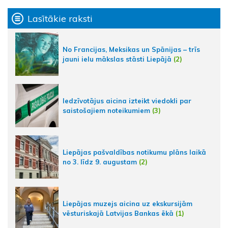
Lasītākie raksti
No Francijas, Meksikas un Spānijas – trīs
jauni ielu mākslas stāsti Liepājā
(2)
Iedzīvotājus aicina izteikt viedokli par
saistošajiem noteikumiem
(3)
Liepājas pašvaldības notikumu plāns laikā
no 3. līdz 9. augustam
(2)
Liepājas muzejs aicina uz ekskursijām
vēsturiskajā Latvijas Bankas ēkā
(1)