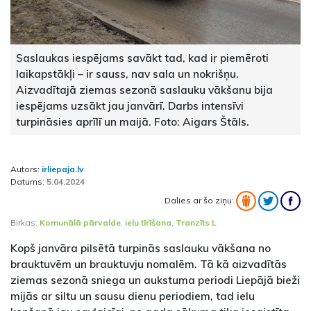
Saslaukas iespējams savākt tad, kad ir piemēroti
laikapstākļi – ir sauss, nav sala un nokrišņu.
Aizvadītajā ziemas sezonā saslauku vākšanu bija
iespējams uzsākt jau janvārī. Darbs intensīvi
turpināsies aprīlī un maijā. Foto: Aigars Štāls.
Autors:
irliepaja.lv
Datums:
5.04.2024
Dalies ar šo ziņu:
Birkas:
Komunālā pārvalde
,
ielu tīrīšana
,
Tranzīts L
Kopš janvāra pilsētā turpinās saslauku vākšana no
brauktuvēm un brauktuvju nomalēm. Tā kā aizvadītās
ziemas sezonā sniega un aukstuma periodi Liepājā bieži
mijās ar siltu un sausu dienu periodiem, tad ielu