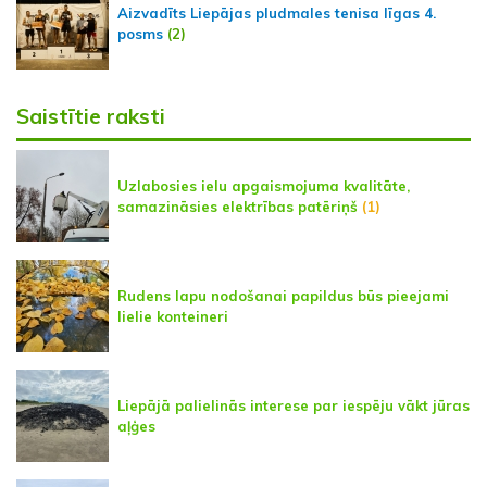
Aizvadīts Liepājas pludmales tenisa līgas 4.
posms
(2)
Saistītie raksti
Uzlabosies ielu apgaismojuma kvalitāte,
samazināsies elektrības patēriņš
(1)
Rudens lapu nodošanai papildus būs pieejami
lielie konteineri
Liepājā palielinās interese par iespēju vākt jūras
aļģes